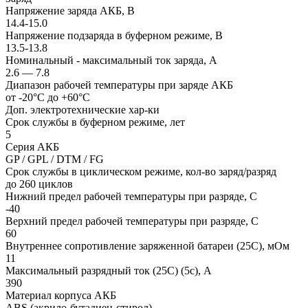
Напряжение заряда АКБ, В
14.4-15.0
Напряжение подзаряда в буферном режиме, В
13.5-13.8
Номинальный - максимальный ток заряда, А
2.6 — 7.8
Диапазон рабочей температуры при заряде АКБ
от -20°С до +60°С
Доп. электротехнические хар-ки
Срок службы в буферном режиме, лет
5
Серия АКБ
GP / GPL / DTM / FG
Срок службы в циклическом режиме, кол-во заряд/разряд
до 260 циклов
Нижний предел рабочей температуры при разряде, С
-40
Верхний предел рабочей температуры при разряде, С
60
Внутреннее сопротивление заряженной батареи (25С), мОм
11
Максимальный разрядный ток (25С) (5с), А
390
Материал корпуса АКБ
ABS (акрило-бутадиен-стирол)