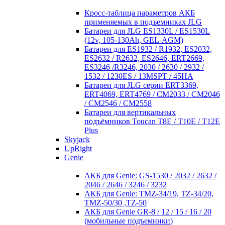
Кросc-таблица параметров АКБ
применяемых в подъемниках JLG
Батареи для JLG ES1330L / ES1530L
(12v, 105-130Ah, GEL-AGM)
Батареи для ES1932 / R1932, ES2032,
ES2632 / R2632, ES2646, ERT2669,
ES3246 /R3246, 2030 / 2630 / 2932 /
1532 / 1230ES / 13MSPT / 45HA
Батареи для JLG серии ERT3369,
ERT4069, ERT4769 / CM2033 / CM2046
/ CM2546 / CM2558
Батареи для вертикальных
подъёмников Toucan T8E / T10E / T12E
Plus
Skyjack
UpRight
Genie
АКБ для Genie: GS-1530 / 2032 / 2632 /
2046 / 2646 / 3246 / 3232
АКБ для Genie: TMZ-34/19, TZ-34/20,
TMZ-50/30 ,TZ-50
АКБ для Genie GR-8 / 12 / 15 / 16 / 20
(мобильные подъемники)