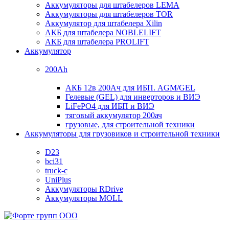
Аккумуляторы для штабелеров LEMA
Аккумуляторы для штабелеров TOR
Аккумулятор для штабелера Xilin
АКБ для штабелера NOBLELIFT
АКБ для штабелера PROLIFT
Аккумулятор
200Ah
АКБ 12в 200Ач для ИБП. AGM/GEL
Гелевые (GEL) для инверторов и ВИЭ
LiFePO4 для ИБП и ВИЭ
тяговый аккумулятор 200ач
грузовые, для строительной техники
Аккумуляторы для грузовиков и строительной техники
D23
bci31
truck-c
UniPlus
Аккумуляторы RDrive
Аккумуляторы MOLL