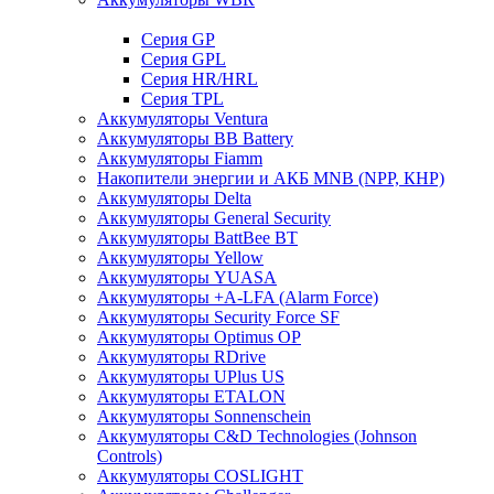
Cерия GP
Серия GPL
Серия HR/HRL
Серия TPL
Аккумуляторы Ventura
Аккумуляторы BB Battery
Аккумуляторы Fiamm
Накопители энергии и АКБ MNB (NPP, КНР)
Аккумуляторы Delta
Аккумуляторы General Security
Аккумуляторы BattBee BT
Аккумуляторы Yellow
Аккумуляторы YUASA
Аккумуляторы +A-LFA (Alarm Force)
Аккумуляторы Security Force SF
Аккумуляторы Optimus OP
Аккумуляторы RDrive
Аккумуляторы UPlus US
Аккумуляторы ETALON
Аккумуляторы Sonnenschein
Аккумуляторы С&D Technologies (Johnson
Controls)
Аккумуляторы COSLIGHT