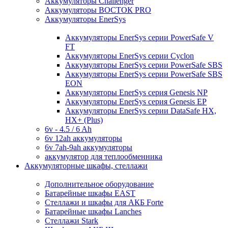
Аккумуляторы Challenger
Аккумуляторы ВОСТОК PRO
Аккумуляторы EnerSys
Аккумуляторы EnerSys серии PowerSafe V
FT
Аккумуляторы EnerSys серии Cyclon
Аккумуляторы EnerSys серии PowerSafe SBS
Аккумуляторы EnerSys серии PowerSafe SBS
EON
Аккумуляторы EnerSys серия Genesis NP
Аккумуляторы EnerSys серия Genesis EP
Аккумуляторы EnerSys серии DataSafe HX,
HX+ (Plus)
6v - 4.5 / 6 Ah
6v 12ah аккумуляторы
6v 7ah-9ah аккумуляторы
аккумулятор для теплообменника
Аккумуляторные шкафы, стеллажи
Дополнительное оборудование
Батарейные шкафы EAST
Стеллажи и шкафы для АКБ Forte
Батарейные шкафы Lanches
Стеллажи Stark