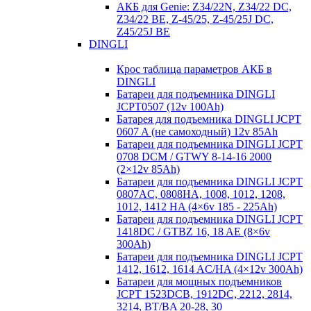
АКБ для Genie: Z34/22N, Z34/22 DC,
Z34/22 BE, Z-45/25, Z-45/25J DC,
Z45/25J BE
DINGLI
Крос таблица параметров АКБ в
DINGLI
Батареи для подъемника DINGLI
JCPT0507 (12v 100Ah)
Батарея для подъемника DINGLI JCPT
0607 A (не самоходный) 12v 85Ah
Батареи для подъемника DINGLI JCPT
0708 DCM / GTWY 8-14-16 2000
(2×12v 85Ah)
Батареи для подъемника DINGLI JCPT
0807AC, 0808HA, 1008, 1012, 1208,
1012, 1412 HA (4×6v 185 - 225Ah)
Батареи для подъемника DINGLI JCPT
1418DC / GTBZ 16, 18 AE (8×6v
300Ah)
Батареи для подъемника DINGLI JCPT
1412, 1612, 1614 AC/HA (4×12v 300Ah)
Батареи для мощных подъемников
JCPT 1523DCB, 1912DC, 2212, 2814,
3214, BT/BA 20-28, 30