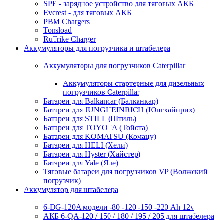
SPE - зарядное устройство для тяговых АКБ
Everest - для тяговых АКБ
PBM Chargers
Tonsload
RuTrike Charger
Аккумуляторы для погрузчика и штабелера
Аккумуляторы для погрузчиков Caterpillar
Аккумуляторы стартерные для дизельных
погрузчиков Caterpillar
Батареи для Balkancar (Балканкар)
Батареи для JUNGHEINRICH (Юнгхайнрих)
Батареи для STILL (Штиль)
Батареи для TOYOTA (Тойота)
Батареи для KOMATSU (Комацу)
Батареи для HELI (Хели)
Батареи для Hyster (Хайстер)
Батареи для Yale (Яле)
Тяговые батареи для погрузчиков VP (Волжский
погрузчик)
Аккумулятор для штабелера
6-DG-120A модели -80 -120 -150 -220 Ah 12v
АКБ 6-QA-120 / 150 / 180 / 195 / 205 для штабелера