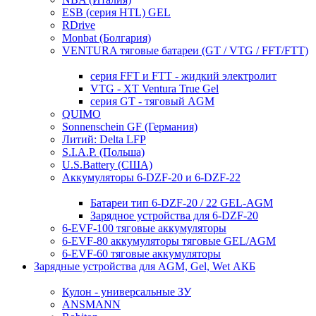
ESB (серия HTL) GEL
RDrive
Monbat (Болгария)
VENTURA тяговые батареи (GT / VTG / FFT/FTT)
серия FFT и FTT - жидкий электролит
VTG - XT Ventura True Gel
серия GT - тяговый AGM
QUIMO
Sonnenschein GF (Германия)
Литий: Delta LFP
S.I.A.P. (Польша)
U.S.Battery (США)
Аккумуляторы 6-DZF-20 и 6-DZF-22
Батареи тип 6-DZF-20 / 22 GEL-AGM
Зарядное устройства для 6-DZF-20
6-EVF-100 тяговые аккумуляторы
6-EVF-80 аккумуляторы тяговые GEL/AGM
6-EVF-60 тяговые аккумуляторы
Зарядные устройства для AGM, Gel, Wet АКБ
Кулон - универсальные ЗУ
ANSMANN