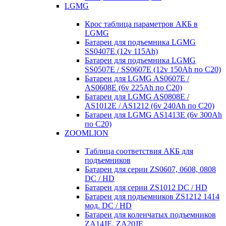
LGMG
Крос таблица параметров АКБ в
LGMG
Батареи для подъемника LGMG
SS0407E (12v 115Ah)
Батареи для подъемника LGMG
SS0507E / SS0607E (12v 150Ah по С20)
Батареи для LGMG AS0607E /
AS0608E (6v 225Ah по С20)
Батареи для LGMG AS0808E /
AS1012E / AS1212 (6v 240Ah по С20)
Батареи для LGMG AS1413E (6v 300Ah
по С20)
ZOOMLION
Таблица соответствия АКБ для
подъемников
Батареи для серии ZS0607, 0608, 0808
DC / HD
Батареи для серии ZS1012 DC / HD
Батареи для подъемников ZS1212 1414
мод. DC / HD
Батареи для коленчатых подъемников
ZA14JE, ZA20JE