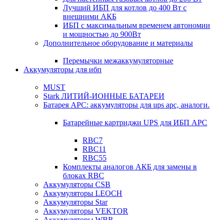
Лучший ИБП для котлов до 400 Вт с
внешними АКБ
ИБП с максимальным временем автономии
и мощностью до 900Вт
Дополнительное оборудование и материалы
Перемычки межаккумуляторные
Аккумуляторы для ибп
MUST
Stark ЛИТИЙ-ИОННЫЕ БАТАРЕИ
Батарея APC: аккумуляторы для ups apc, аналоги.
Батарейные картриджи UPS для ИБП APC
RBC7
RBC11
RBC55
Комплекты аналогов АКБ для замены в
блоках RBC
Аккумуляторы CSB
Аккумуляторы LEOCH
Аккумуляторы Star
Аккумуляторы VEKTOR
Аккумуляторы WBR