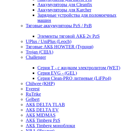
Аккумуляторы для Cleanfix
Аккумуляторы для Karcher
Зарядные устройства для поломоечных
машин
Тяговые аккумуляторы PzS / PzB
Элементы тяговой АКБ 2v PzS
UPlus / UniPlus (Leoch)
Тяговые АКБ HOWTER (Турция)
Trojan (США)
Challenger
Серия T - с жидким электролитом (WET)
Серия EVG - (GEL)
Серия Clean-PRO литиевые (LiFPo4)
Chilwee (КНР)
Everest
RuTrike
Gelbert
АКБ DELTA TLAB
АКБ DELTA EV
АКБ MIDMAS
АКБ Timberg PzS
АКБ Timberg моноблоки
NBA (Италия)