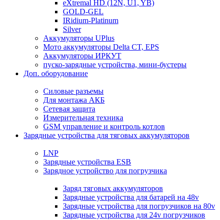
eXtremal HD (12N, U1, YB)
GOLD-GEL
IRidium-Platinum
Silver
Аккумуляторы UPlus
Мото аккумуляторы Delta CT, EPS
Аккумуляторы ИРКУТ
пуско-зарядные устройства, мини-бустеры
Доп. оборудование
Силовые разъемы
Для монтажа АКБ
Сетевая защита
Измерительная техника
GSM управление и контроль котлов
Зарядные устройства для тяговых аккумуляторов
LNP
Зарядные устройства ESB
Зарядное устройство для погрузчика
Заряд тяговых аккумуляторов
Зарядные устройства для батарей на 48v
Зарядные устройства для погрузчиков на 80v
Зарядные устройства для 24v погрузчиков