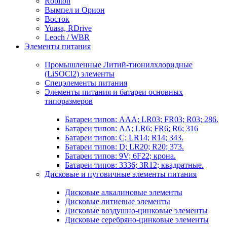
Robiton
Вымпел и Орион
Восток
Yuasa, RDrive
Leoch / WBR
Элементы питания
Промышленные Литий-тионилхлоридные
(LiSOCl2) элементы
Спецэлементы питания
Элементы питания и батареи основных
типоразмеров
Батареи типов: AAA; LR03; FR03; R03; 286.
Батареи типов: AA; LR6; FR6; R6; 316
Батареи типов: C; LR14; R14; 343.
Батареи типов: D; LR20; R20; 373.
Батареи типов: 9V; 6F22; крона.
Батареи типов: 3336; 3R12; квадратные.
Дисковые и пуговичные элементы питания
Дисковые алкалиновые элементы
Дисковые литиевые элементы
Дисковые воздушно-цинковые элементы
Дисковые серебряно-цинковые элементы