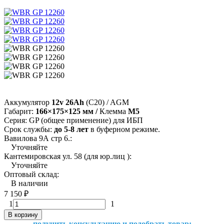
Аккумулятор
12v 26Ah
(С20) / AGM
Габарит:
166×175×125 мм /
Клемма
M5
Серия: GP (общее применение) для ИБП
Срок службы:
до 5-8 лет
в буферном режиме.
Вавилова 9А стр 6.:
Уточняйте
Кантемировская ул. 58 (для юр.лиц ):
Уточняйте
Оптовый склад:
В наличии
7 150
₽
1
1
В корзину
получить консультацию и подобрать товар: