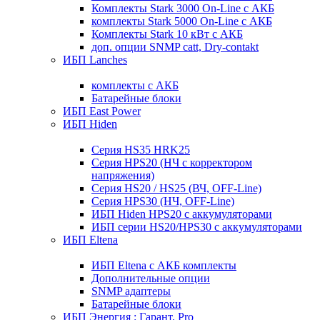
Комплекты Stark 3000 On-Line с АКБ
комплекты Stark 5000 On-Line с АКБ
Комплекты Stark 10 кВт с АКБ
доп. опции SNMP catt, Dry-contakt
ИБП Lanches
комплекты с АКБ
Батарейные блоки
ИБП East Power
ИБП Hiden
Серия HS35 HRK25
Серия HPS20 (НЧ с корректором
напряжения)
Серия HS20 / HS25 (ВЧ, OFF-Line)
Серия HPS30 (НЧ, OFF-Line)
ИБП Hiden HPS20 с аккумуляторами
ИБП серии HS20/HPS30 с аккумуляторами
ИБП Eltena
ИБП Eltena с АКБ комплекты
Дополнительные опции
SNMP адаптеры
Батарейные блоки
ИБП Энергия : Гарант, Pro