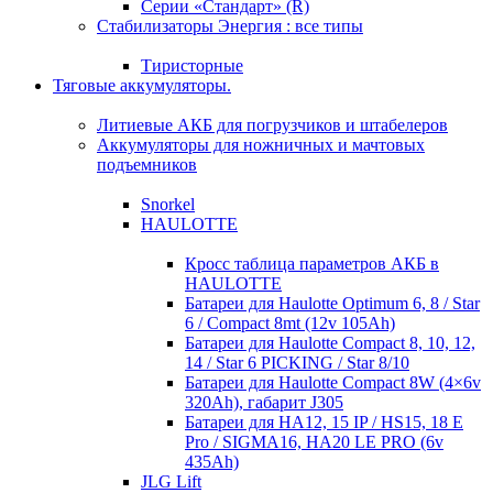
Серии «Стандарт» (R)
Стабилизаторы Энергия : все типы
Тиристорные
Тяговые аккумуляторы.
Литиевые АКБ для погрузчиков и штабелеров
Аккумуляторы для ножничных и мачтовых
подъемников
Snorkel
HAULOTTE
Кросc таблица параметров АКБ в
HAULOTTE
Батареи для Haulotte Optimum 6, 8 / Star
6 / Compact 8mt (12v 105Ah)
Батареи для Haulotte Compact 8, 10, 12,
14 / Star 6 PICKING / Star 8/10
Батареи для Haulotte Compact 8W (4×6v
320Ah), габарит J305
Батареи для HA12, 15 IP / HS15, 18 E
Pro / SIGMA16, HA20 LE PRO (6v
435Ah)
JLG Lift