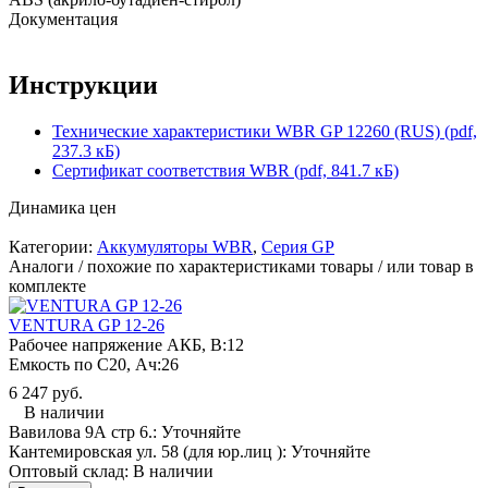
Документация
Инструкции
Технические характеристики WBR GP 12260 (RUS) (pdf,
237.3 кБ)
Сертификат соответствия WBR (pdf, 841.7 кБ)
Динамика цен
Категории:
Аккумуляторы WBR
,
Cерия GP
Аналоги / похожие по характеристиками товары / или товар в
комплекте
VENTURA GP 12-26
Рабочее напряжение АКБ, B:
12
Емкость по С20, Ач:
26
6 247 руб.
В наличии
Вавилова 9А стр 6.:
Уточняйте
Кантемировская ул. 58 (для юр.лиц ):
Уточняйте
Оптовый склад:
В наличии