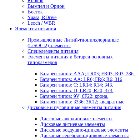
Robiton
Вымпел и Орион
Восток
Yuasa, RDrive
Leoch / WBR
Элементы питания
Промышленные Литий-тионилхлоридные
(LiSOCl2) элементы
Спецэлементы питания
Элементы питания и батареи основных
типоразмеров
Батареи типов: AAA; LR03; FR03; R03; 286.
Батареи типов: AA; LR6; FR6; R6; 316
Батареи типов: C; LR14; R14; 343.
Батареи типов: D; LR20; R20; 373.
Батареи типов: 9V; 6F22; крона.
Батареи типов: 3336; 3R12; квадратные.
Дисковые и пуговичные элементы питания
Дисковые алкалиновые элементы
Дисковые литиевые элементы
Дисковые воздушно-цинковые элементы
Дисковые серебряно-цинковые элементы