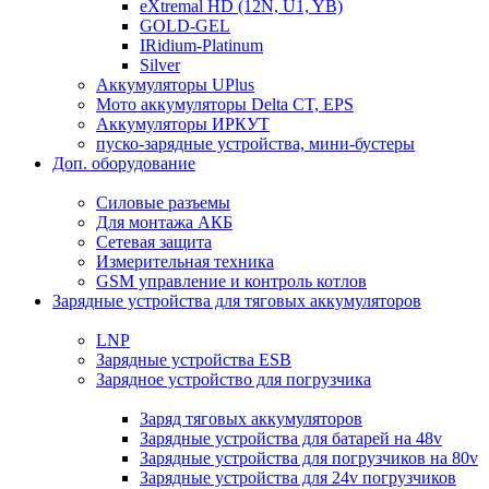
eXtremal HD (12N, U1, YB)
GOLD-GEL
IRidium-Platinum
Silver
Аккумуляторы UPlus
Мото аккумуляторы Delta CT, EPS
Аккумуляторы ИРКУТ
пуско-зарядные устройства, мини-бустеры
Доп. оборудование
Силовые разъемы
Для монтажа АКБ
Сетевая защита
Измерительная техника
GSM управление и контроль котлов
Зарядные устройства для тяговых аккумуляторов
LNP
Зарядные устройства ESB
Зарядное устройство для погрузчика
Заряд тяговых аккумуляторов
Зарядные устройства для батарей на 48v
Зарядные устройства для погрузчиков на 80v
Зарядные устройства для 24v погрузчиков