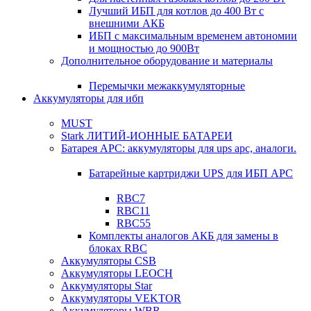
Лучший ИБП для котлов до 400 Вт с
внешними АКБ
ИБП с максимальным временем автономии
и мощностью до 900Вт
Дополнительное оборудование и материалы
Перемычки межаккумуляторные
Аккумуляторы для ибп
MUST
Stark ЛИТИЙ-ИОННЫЕ БАТАРЕИ
Батарея APC: аккумуляторы для ups apc, аналоги.
Батарейные картриджи UPS для ИБП APC
RBC7
RBC11
RBC55
Комплекты аналогов АКБ для замены в
блоках RBC
Аккумуляторы CSB
Аккумуляторы LEOCH
Аккумуляторы Star
Аккумуляторы VEKTOR
Аккумуляторы WBR