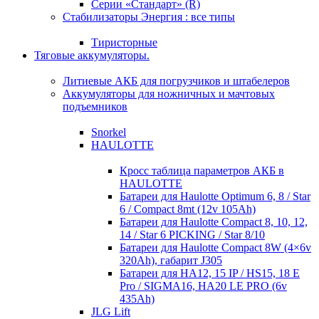
Серии «Стандарт» (R)
Стабилизаторы Энергия : все типы
Тиристорные
Тяговые аккумуляторы.
Литиевые АКБ для погрузчиков и штабелеров
Аккумуляторы для ножничных и мачтовых
подъемников
Snorkel
HAULOTTE
Кросc таблица параметров АКБ в
HAULOTTE
Батареи для Haulotte Optimum 6, 8 / Star
6 / Compact 8mt (12v 105Ah)
Батареи для Haulotte Compact 8, 10, 12,
14 / Star 6 PICKING / Star 8/10
Батареи для Haulotte Compact 8W (4×6v
320Ah), габарит J305
Батареи для HA12, 15 IP / HS15, 18 E
Pro / SIGMA16, HA20 LE PRO (6v
435Ah)
JLG Lift