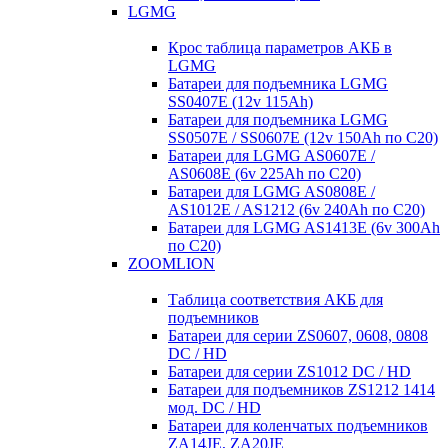
LGMG
Крос таблица параметров АКБ в
LGMG
Батареи для подъемника LGMG
SS0407E (12v 115Ah)
Батареи для подъемника LGMG
SS0507E / SS0607E (12v 150Ah по С20)
Батареи для LGMG AS0607E /
AS0608E (6v 225Ah по С20)
Батареи для LGMG AS0808E /
AS1012E / AS1212 (6v 240Ah по С20)
Батареи для LGMG AS1413E (6v 300Ah
по С20)
ZOOMLION
Таблица соответствия АКБ для
подъемников
Батареи для серии ZS0607, 0608, 0808
DC / HD
Батареи для серии ZS1012 DC / HD
Батареи для подъемников ZS1212 1414
мод. DC / HD
Батареи для коленчатых подъемников
ZA14JE, ZA20JE