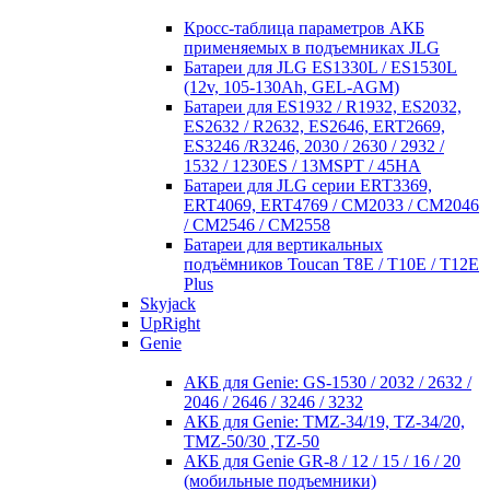
Кросc-таблица параметров АКБ
применяемых в подъемниках JLG
Батареи для JLG ES1330L / ES1530L
(12v, 105-130Ah, GEL-AGM)
Батареи для ES1932 / R1932, ES2032,
ES2632 / R2632, ES2646, ERT2669,
ES3246 /R3246, 2030 / 2630 / 2932 /
1532 / 1230ES / 13MSPT / 45HA
Батареи для JLG серии ERT3369,
ERT4069, ERT4769 / CM2033 / CM2046
/ CM2546 / CM2558
Батареи для вертикальных
подъёмников Toucan T8E / T10E / T12E
Plus
Skyjack
UpRight
Genie
АКБ для Genie: GS-1530 / 2032 / 2632 /
2046 / 2646 / 3246 / 3232
АКБ для Genie: TMZ-34/19, TZ-34/20,
TMZ-50/30 ,TZ-50
АКБ для Genie GR-8 / 12 / 15 / 16 / 20
(мобильные подъемники)