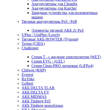
Аккумуляторы для Cleanfix
Аккумуляторы для Karcher
Зарядные устройства для поломоечных
машин
Тяговые аккумуляторы PzS / PzB
Элементы тяговой АКБ 2v PzS
UPlus / UniPlus (Leoch)
Тяговые АКБ HOWTER (Турция)
Trojan (США)
Challenger
Серия T - с жидким электролитом (WET)
Серия EVG - (GEL)
Серия Clean-PRO литиевые (LiFPo4)
Chilwee (КНР)
Everest
RuTrike
Gelbert
АКБ DELTA TLAB
АКБ DELTA EV
АКБ MIDMAS
АКБ Timberg PzS
АКБ Timberg моноблоки
NBA (Италия)