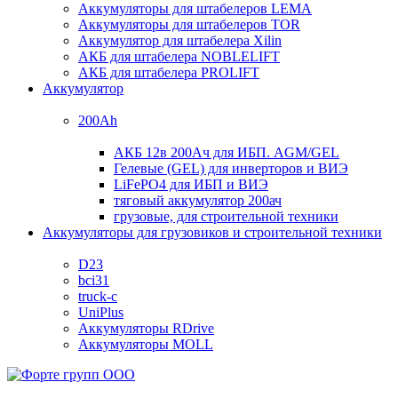
Аккумуляторы для штабелеров LEMA
Аккумуляторы для штабелеров TOR
Аккумулятор для штабелера Xilin
АКБ для штабелера NOBLELIFT
АКБ для штабелера PROLIFT
Аккумулятор
200Ah
АКБ 12в 200Ач для ИБП. AGM/GEL
Гелевые (GEL) для инверторов и ВИЭ
LiFePO4 для ИБП и ВИЭ
тяговый аккумулятор 200ач
грузовые, для строительной техники
Аккумуляторы для грузовиков и строительной техники
D23
bci31
truck-c
UniPlus
Аккумуляторы RDrive
Аккумуляторы MOLL