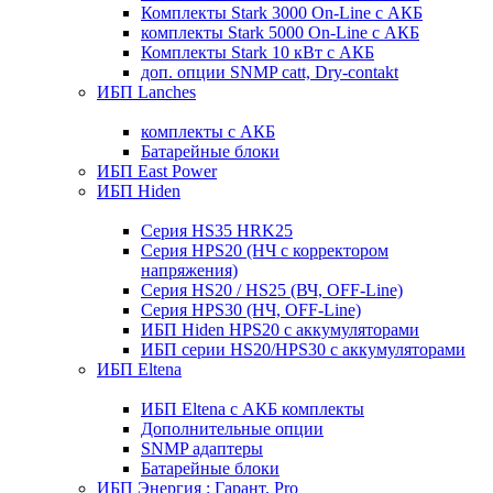
Комплекты Stark 3000 On-Line с АКБ
комплекты Stark 5000 On-Line с АКБ
Комплекты Stark 10 кВт с АКБ
доп. опции SNMP catt, Dry-contakt
ИБП Lanches
комплекты с АКБ
Батарейные блоки
ИБП East Power
ИБП Hiden
Серия HS35 HRK25
Серия HPS20 (НЧ с корректором
напряжения)
Серия HS20 / HS25 (ВЧ, OFF-Line)
Серия HPS30 (НЧ, OFF-Line)
ИБП Hiden HPS20 с аккумуляторами
ИБП серии HS20/HPS30 с аккумуляторами
ИБП Eltena
ИБП Eltena с АКБ комплекты
Дополнительные опции
SNMP адаптеры
Батарейные блоки
ИБП Энергия : Гарант, Pro