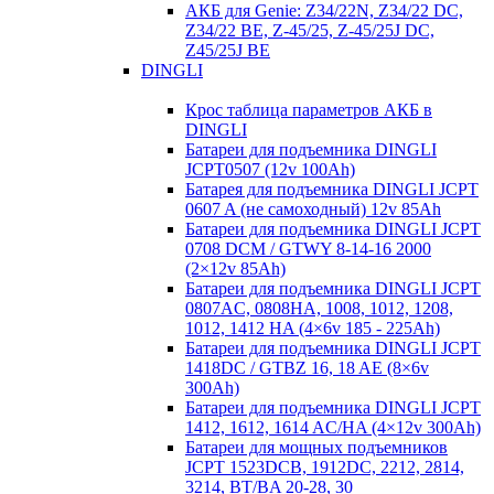
АКБ для Genie: Z34/22N, Z34/22 DC,
Z34/22 BE, Z-45/25, Z-45/25J DC,
Z45/25J BE
DINGLI
Крос таблица параметров АКБ в
DINGLI
Батареи для подъемника DINGLI
JCPT0507 (12v 100Ah)
Батарея для подъемника DINGLI JCPT
0607 A (не самоходный) 12v 85Ah
Батареи для подъемника DINGLI JCPT
0708 DCM / GTWY 8-14-16 2000
(2×12v 85Ah)
Батареи для подъемника DINGLI JCPT
0807AC, 0808HA, 1008, 1012, 1208,
1012, 1412 HA (4×6v 185 - 225Ah)
Батареи для подъемника DINGLI JCPT
1418DC / GTBZ 16, 18 AE (8×6v
300Ah)
Батареи для подъемника DINGLI JCPT
1412, 1612, 1614 AC/HA (4×12v 300Ah)
Батареи для мощных подъемников
JCPT 1523DCB, 1912DC, 2212, 2814,
3214, BT/BA 20-28, 30