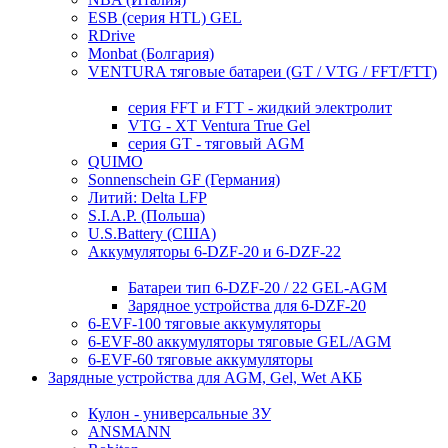
ESB (серия HTL) GEL
RDrive
Monbat (Болгария)
VENTURA тяговые батареи (GT / VTG / FFT/FTT)
серия FFT и FTT - жидкий электролит
VTG - XT Ventura True Gel
серия GT - тяговый AGM
QUIMO
Sonnenschein GF (Германия)
Литий: Delta LFP
S.I.A.P. (Польша)
U.S.Battery (США)
Аккумуляторы 6-DZF-20 и 6-DZF-22
Батареи тип 6-DZF-20 / 22 GEL-AGM
Зарядное устройства для 6-DZF-20
6-EVF-100 тяговые аккумуляторы
6-EVF-80 аккумуляторы тяговые GEL/AGM
6-EVF-60 тяговые аккумуляторы
Зарядные устройства для AGM, Gel, Wet АКБ
Кулон - универсальные ЗУ
ANSMANN