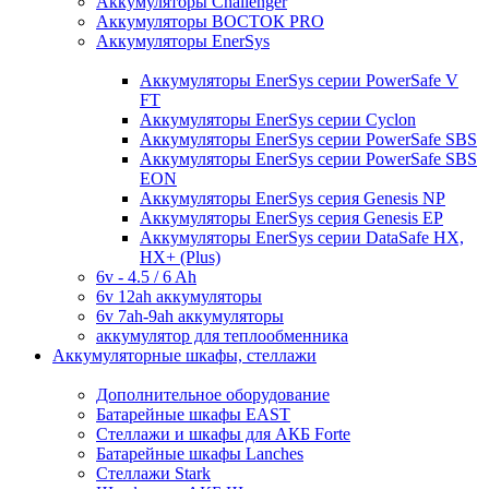
Аккумуляторы Challenger
Аккумуляторы ВОСТОК PRO
Аккумуляторы EnerSys
Аккумуляторы EnerSys серии PowerSafe V
FT
Аккумуляторы EnerSys серии Cyclon
Аккумуляторы EnerSys серии PowerSafe SBS
Аккумуляторы EnerSys серии PowerSafe SBS
EON
Аккумуляторы EnerSys серия Genesis NP
Аккумуляторы EnerSys серия Genesis EP
Аккумуляторы EnerSys серии DataSafe HX,
HX+ (Plus)
6v - 4.5 / 6 Ah
6v 12ah аккумуляторы
6v 7ah-9ah аккумуляторы
аккумулятор для теплообменника
Аккумуляторные шкафы, стеллажи
Дополнительное оборудование
Батарейные шкафы EAST
Стеллажи и шкафы для АКБ Forte
Батарейные шкафы Lanches
Стеллажи Stark