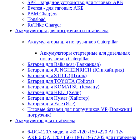
SPE - зарядное устройство для тяговых АКБ
Everest - для тяговых АКБ
PBM Chargers
Tonsload
RuTrike Charger
Аккумуляторы для погрузчика и штабелера
Аккумуляторы для погрузчиков Caterpillar
Аккумуляторы стартерные для дизельных
погрузчиков Caterpillar
Батареи для Balkancar (Балканкар)
Батареи для JUNGHEINRICH (Юнгхайнрих)
Батареи для STILL (Штиль)
Батареи для TOYOTA (Тойота)
Батареи для KOMATSU (Комацу)
Батареи для HELI (Хели)
Батареи для Hyster (Хайстер)
Батареи для Yale (Яле)
Тяговые батареи для погрузчиков VP (Волжский
погрузчик)
Аккумулятор для штабелера
6-DG-120A модели -80 -120 -150 -220 Ah 12v
АКБ 6-QA-120 / 150 / 180 / 195 / 205 для штабелера