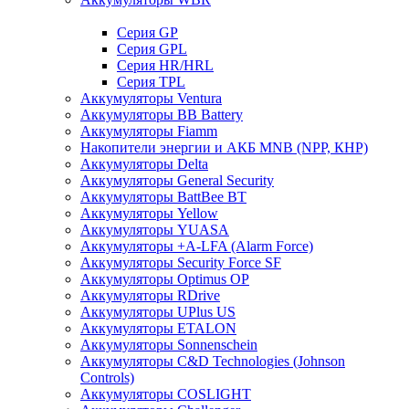
Cерия GP
Серия GPL
Серия HR/HRL
Серия TPL
Аккумуляторы Ventura
Аккумуляторы BB Battery
Аккумуляторы Fiamm
Накопители энергии и АКБ MNB (NPP, КНР)
Аккумуляторы Delta
Аккумуляторы General Security
Аккумуляторы BattBee BT
Аккумуляторы Yellow
Аккумуляторы YUASA
Аккумуляторы +A-LFA (Alarm Force)
Аккумуляторы Security Force SF
Аккумуляторы Optimus OP
Аккумуляторы RDrive
Аккумуляторы UPlus US
Аккумуляторы ETALON
Аккумуляторы Sonnenschein
Аккумуляторы С&D Technologies (Johnson
Controls)
Аккумуляторы COSLIGHT