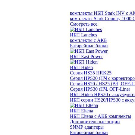
комплекты ИБП Stark INV с А
комплекты Stark Country 1000 
Смотреть все
ИБП Lanches
комплекты с АКБ
Батарейные блоки
ИБП East Power
ИБП Hiden
Серия HS35 HRK25
Серия HPS20 (НЧ с корректор
Серия HS20 / HS25 (ВЧ, OFF-Li
Серия HPS30 (НЧ, OFF-Line)
ИБП Hiden HPS20 с аккумулят
ИБП серии HS20/HPS30 с акку
ИБП Eltena
ИБП Eltena с АКБ комплекты
Дополнительные опции
SNMP адаптеры
Батарейные блоки