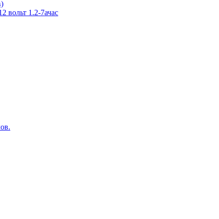
в)
 вольт 1.2-7ачас
ов.