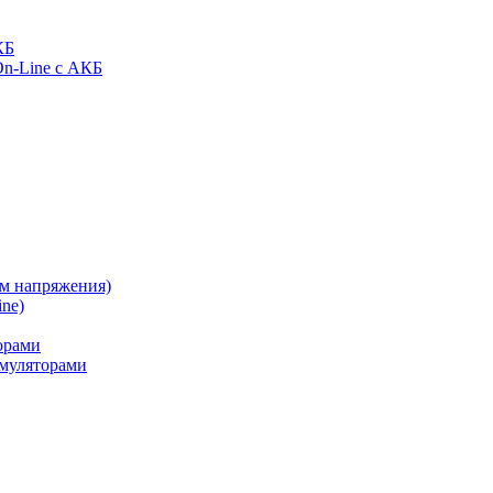
КБ
On-Line с АКБ
ом напряжения)
ne)
орами
муляторами