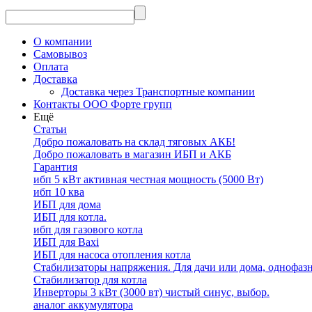
О компании
Самовывоз
Оплата
Доставка
Доставка через Транспортные компании
Контакты ООО Форте групп
Ещё
Статьи
Добро пожаловать на склад тяговых АКБ!
Добро пожаловать в магазин ИБП и АКБ
Гарантия
ибп 5 кВт активная честная мощность (5000 Вт)
ибп 10 ква
ИБП для дома
ИБП для котла.
ибп для газового котла
ИБП для Baxi
ИБП для насоса отопления котла
Стабилизаторы напряжения. Для дачи или дома, однофаз
Стабилизатор для котла
Инверторы 3 кВт (3000 вт) чистый синус, выбор.
аналог аккумулятора