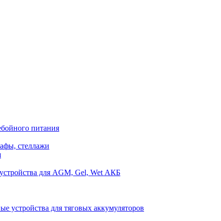
ебойного питания
афы, стеллажи
я
устройства для AGM, Gel, Wet АКБ
ые устройства для тяговых аккумуляторов