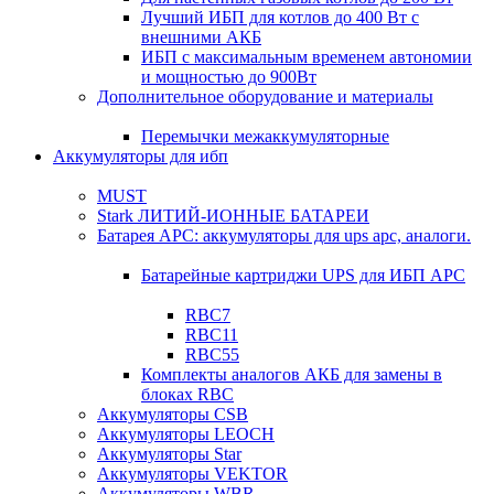
Лучший ИБП для котлов до 400 Вт с
внешними АКБ
ИБП с максимальным временем автономии
и мощностью до 900Вт
Дополнительное оборудование и материалы
Перемычки межаккумуляторные
Аккумуляторы для ибп
MUST
Stark ЛИТИЙ-ИОННЫЕ БАТАРЕИ
Батарея APC: аккумуляторы для ups apc, аналоги.
Батарейные картриджи UPS для ИБП APC
RBC7
RBC11
RBC55
Комплекты аналогов АКБ для замены в
блоках RBC
Аккумуляторы CSB
Аккумуляторы LEOCH
Аккумуляторы Star
Аккумуляторы VEKTOR
Аккумуляторы WBR