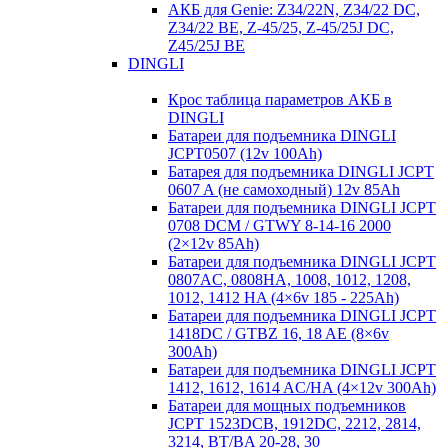
АКБ для Genie: Z34/22N, Z34/22 DC,
Z34/22 BE, Z-45/25, Z-45/25J DC,
Z45/25J BE
DINGLI
Крос таблица параметров АКБ в
DINGLI
Батареи для подъемника DINGLI
JCPT0507 (12v 100Ah)
Батарея для подъемника DINGLI JCPT
0607 A (не самоходный) 12v 85Ah
Батареи для подъемника DINGLI JCPT
0708 DCM / GTWY 8-14-16 2000
(2×12v 85Ah)
Батареи для подъемника DINGLI JCPT
0807AC, 0808HA, 1008, 1012, 1208,
1012, 1412 HA (4×6v 185 - 225Ah)
Батареи для подъемника DINGLI JCPT
1418DC / GTBZ 16, 18 AE (8×6v
300Ah)
Батареи для подъемника DINGLI JCPT
1412, 1612, 1614 AC/HA (4×12v 300Ah)
Батареи для мощных подъемников
JCPT 1523DCB, 1912DC, 2212, 2814,
3214, BT/BA 20-28, 30