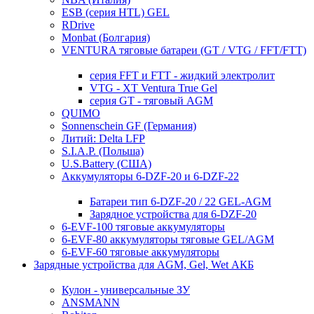
ESB (серия HTL) GEL
RDrive
Monbat (Болгария)
VENTURA тяговые батареи (GT / VTG / FFT/FTT)
серия FFT и FTT - жидкий электролит
VTG - XT Ventura True Gel
серия GT - тяговый AGM
QUIMO
Sonnenschein GF (Германия)
Литий: Delta LFP
S.I.A.P. (Польша)
U.S.Battery (США)
Аккумуляторы 6-DZF-20 и 6-DZF-22
Батареи тип 6-DZF-20 / 22 GEL-AGM
Зарядное устройства для 6-DZF-20
6-EVF-100 тяговые аккумуляторы
6-EVF-80 аккумуляторы тяговые GEL/AGM
6-EVF-60 тяговые аккумуляторы
Зарядные устройства для AGM, Gel, Wet АКБ
Кулон - универсальные ЗУ
ANSMANN