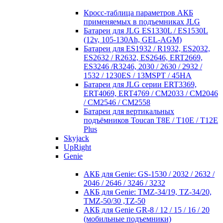
Кросc-таблица параметров АКБ
применяемых в подъемниках JLG
Батареи для JLG ES1330L / ES1530L
(12v, 105-130Ah, GEL-AGM)
Батареи для ES1932 / R1932, ES2032,
ES2632 / R2632, ES2646, ERT2669,
ES3246 /R3246, 2030 / 2630 / 2932 /
1532 / 1230ES / 13MSPT / 45HA
Батареи для JLG серии ERT3369,
ERT4069, ERT4769 / CM2033 / CM2046
/ CM2546 / CM2558
Батареи для вертикальных
подъёмников Toucan T8E / T10E / T12E
Plus
Skyjack
UpRight
Genie
АКБ для Genie: GS-1530 / 2032 / 2632 /
2046 / 2646 / 3246 / 3232
АКБ для Genie: TMZ-34/19, TZ-34/20,
TMZ-50/30 ,TZ-50
АКБ для Genie GR-8 / 12 / 15 / 16 / 20
(мобильные подъемники)