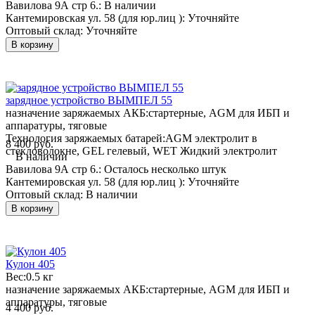
Вавилова 9А стр 6.:
В наличии
Кантемировская ул. 58 (для юр.лиц ):
Уточняйте
Оптовый склад:
Уточняйте
В корзину
зарядное устройство ВЫМПЕЛ 55
назначение заряжаемых АКБ:
стартерные, AGM для ИБП и
аппаратуры, тяговые
Технология заряжаемых батарей:
AGM электролит в
8 400 руб.
стекловолокне, GEL гелевый, WET Жидкий электролит
В наличии
Вавилова 9А стр 6.:
Осталось несколько штук
Кантемировская ул. 58 (для юр.лиц ):
Уточняйте
Оптовый склад:
В наличии
В корзину
Кулон 405
Вес:
0.5 кг
назначение заряжаемых АКБ:
стартерные, AGM для ИБП и
аппаратуры, тяговые
4 400 руб.