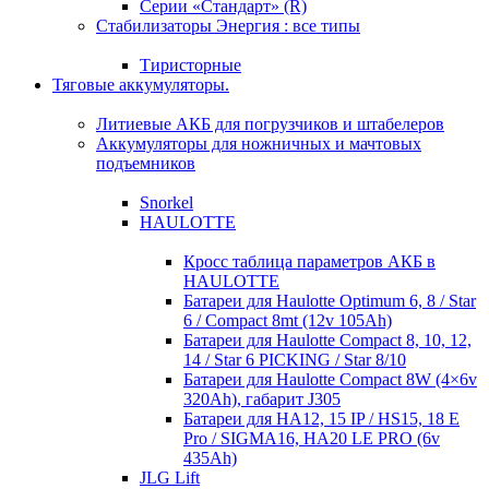
Серии «Стандарт» (R)
Стабилизаторы Энергия : все типы
Тиристорные
Тяговые аккумуляторы.
Литиевые АКБ для погрузчиков и штабелеров
Аккумуляторы для ножничных и мачтовых
подъемников
Snorkel
HAULOTTE
Кросc таблица параметров АКБ в
HAULOTTE
Батареи для Haulotte Optimum 6, 8 / Star
6 / Compact 8mt (12v 105Ah)
Батареи для Haulotte Compact 8, 10, 12,
14 / Star 6 PICKING / Star 8/10
Батареи для Haulotte Compact 8W (4×6v
320Ah), габарит J305
Батареи для HA12, 15 IP / HS15, 18 E
Pro / SIGMA16, HA20 LE PRO (6v
435Ah)
JLG Lift