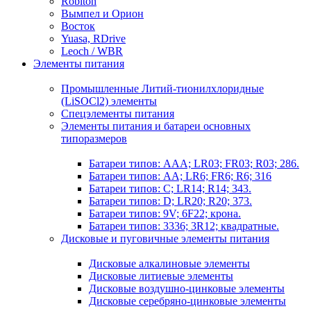
Robiton
Вымпел и Орион
Восток
Yuasa, RDrive
Leoch / WBR
Элементы питания
Промышленные Литий-тионилхлоридные
(LiSOCl2) элементы
Спецэлементы питания
Элементы питания и батареи основных
типоразмеров
Батареи типов: AAA; LR03; FR03; R03; 286.
Батареи типов: AA; LR6; FR6; R6; 316
Батареи типов: C; LR14; R14; 343.
Батареи типов: D; LR20; R20; 373.
Батареи типов: 9V; 6F22; крона.
Батареи типов: 3336; 3R12; квадратные.
Дисковые и пуговичные элементы питания
Дисковые алкалиновые элементы
Дисковые литиевые элементы
Дисковые воздушно-цинковые элементы
Дисковые серебряно-цинковые элементы