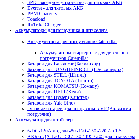
SPE - зарядное устройство для тяговых АКБ
Everest - для тяговых АКБ
PBM Chargers
Tonsload
RuTrike Charger
Аккумуляторы для погрузчика и штабелера
Аккумуляторы для погрузчиков Caterpillar
Аккумуляторы стартерные для дизельных
погрузчиков Caterpillar
Батареи для Balkancar (Балканкар)
Батареи для JUNGHEINRICH (Юнгхайнрих)
Батареи для STILL (Штиль)
Батареи для TOYOTA (Тойота)
Батареи для KOMATSU (Комацу)
Батареи для HELI (Хели)
Батареи для Hyster (Хайстер)
Батареи для Yale (Яле)
Тяговые батареи для погрузчиков VP (Волжский
погрузчик)
Аккумулятор для штабелера
6-DG-120A модели -80 -120 -150 -220 Ah 12v
АКБ 6-QA-120 / 150 / 180 / 195 / 205 для штабелера