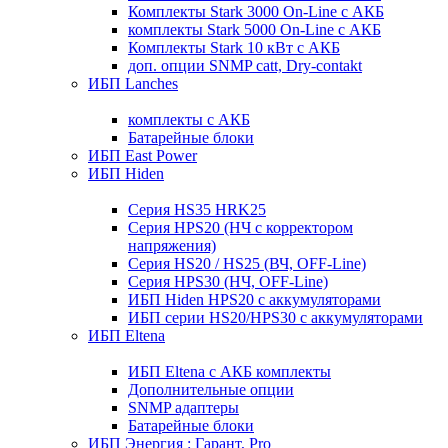
Комплекты Stark 3000 On-Line с АКБ
комплекты Stark 5000 On-Line с АКБ
Комплекты Stark 10 кВт с АКБ
доп. опции SNMP catt, Dry-contakt
ИБП Lanches
комплекты с АКБ
Батарейные блоки
ИБП East Power
ИБП Hiden
Серия HS35 HRK25
Серия HPS20 (НЧ с корректором
напряжения)
Серия HS20 / HS25 (ВЧ, OFF-Line)
Серия HPS30 (НЧ, OFF-Line)
ИБП Hiden HPS20 с аккумуляторами
ИБП серии HS20/HPS30 с аккумуляторами
ИБП Eltena
ИБП Eltena с АКБ комплекты
Дополнительные опции
SNMP адаптеры
Батарейные блоки
ИБП Энергия : Гарант, Pro