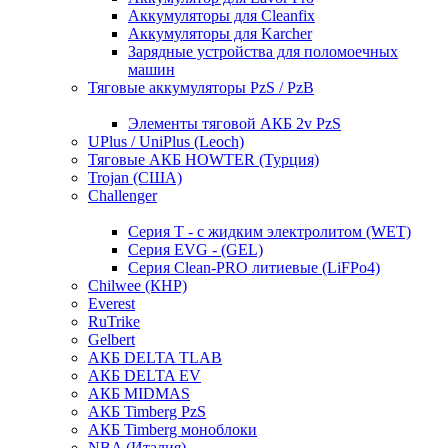
Аккумуляторы для Cleanfix
Аккумуляторы для Karcher
Зарядные устройства для поломоечных
машин
Тяговые аккумуляторы PzS / PzB
Элементы тяговой АКБ 2v PzS
UPlus / UniPlus (Leoch)
Тяговые АКБ HOWTER (Турция)
Trojan (США)
Challenger
Серия T - с жидким электролитом (WET)
Серия EVG - (GEL)
Серия Clean-PRO литиевые (LiFPo4)
Chilwee (КНР)
Everest
RuTrike
Gelbert
АКБ DELTA TLAB
АКБ DELTA EV
АКБ MIDMAS
АКБ Timberg PzS
АКБ Timberg моноблоки
NBA (Италия)