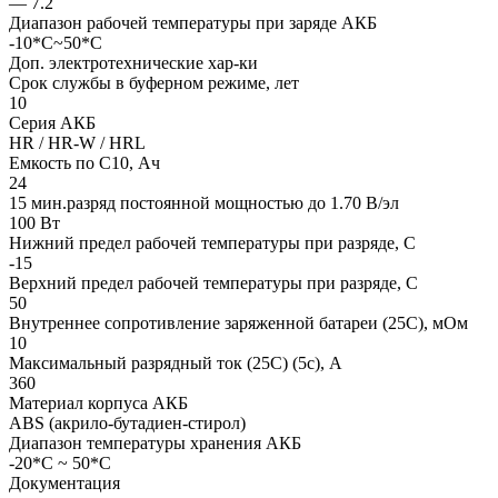
— 7.2
Диапазон рабочей температуры при заряде АКБ
-10*C~50*C
Доп. электротехнические хар-ки
Срок службы в буферном режиме, лет
10
Серия АКБ
HR / HR-W / HRL
Емкость по С10, Ач
24
15 мин.разряд постоянной мощностью до 1.70 В/эл
100 Вт
Нижний предел рабочей температуры при разряде, С
-15
Верхний предел рабочей температуры при разряде, С
50
Внутреннее сопротивление заряженной батареи (25С), мОм
10
Максимальный разрядный ток (25С) (5с), А
360
Материал корпуса АКБ
ABS (акрило-бутадиен-стирол)
Диапазон температуры хранения АКБ
-20*С ~ 50*С
Документация