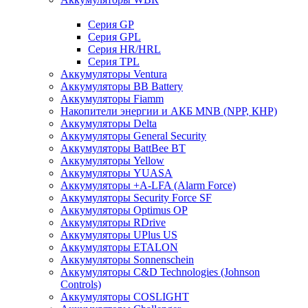
Cерия GP
Серия GPL
Серия HR/HRL
Серия TPL
Аккумуляторы Ventura
Аккумуляторы BB Battery
Аккумуляторы Fiamm
Накопители энергии и АКБ MNB (NPP, КНР)
Аккумуляторы Delta
Аккумуляторы General Security
Аккумуляторы BattBee BT
Аккумуляторы Yellow
Аккумуляторы YUASA
Аккумуляторы +A-LFA (Alarm Force)
Аккумуляторы Security Force SF
Аккумуляторы Optimus OP
Аккумуляторы RDrive
Аккумуляторы UPlus US
Аккумуляторы ETALON
Аккумуляторы Sonnenschein
Аккумуляторы С&D Technologies (Johnson
Controls)
Аккумуляторы COSLIGHT