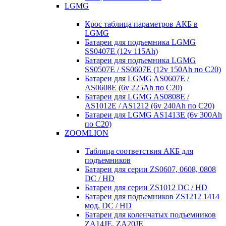
LGMG
Крос таблица параметров АКБ в
LGMG
Батареи для подъемника LGMG
SS0407E (12v 115Ah)
Батареи для подъемника LGMG
SS0507E / SS0607E (12v 150Ah по С20)
Батареи для LGMG AS0607E /
AS0608E (6v 225Ah по С20)
Батареи для LGMG AS0808E /
AS1012E / AS1212 (6v 240Ah по С20)
Батареи для LGMG AS1413E (6v 300Ah
по С20)
ZOOMLION
Таблица соответствия АКБ для
подъемников
Батареи для серии ZS0607, 0608, 0808
DC / HD
Батареи для серии ZS1012 DC / HD
Батареи для подъемников ZS1212 1414
мод. DC / HD
Батареи для коленчатых подъемников
ZA14JE, ZA20JE