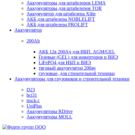
Аккумуляторы для штабелеров LEMA
Аккумуляторы для штабелеров TOR
Аккумулятор для штабелера Xilin
АКБ для штабелера NOBLELIFT
АКБ для штабелера PROLIFT
Аккумулятор
200Ah
АКБ 12в 200Ач для ИБП. AGM/GEL
Гелевые (GEL) для инверторов и ВИЭ
LiFePO4 для ИБП и ВИЭ
тяговый аккумулятор 200ач
грузовые, для строительной техники
Аккумуляторы для грузовиков и строительной техники
D23
bci31
truck-c
UniPlus
Аккумуляторы RDrive
Аккумуляторы MOLL