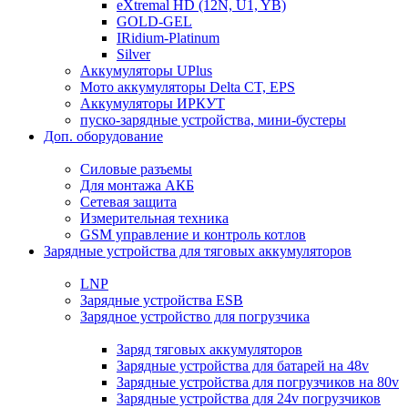
eXtremal HD (12N, U1, YB)
GOLD-GEL
IRidium-Platinum
Silver
Аккумуляторы UPlus
Мото аккумуляторы Delta CT, EPS
Аккумуляторы ИРКУТ
пуско-зарядные устройства, мини-бустеры
Доп. оборудование
Силовые разъемы
Для монтажа АКБ
Сетевая защита
Измерительная техника
GSM управление и контроль котлов
Зарядные устройства для тяговых аккумуляторов
LNP
Зарядные устройства ESB
Зарядное устройство для погрузчика
Заряд тяговых аккумуляторов
Зарядные устройства для батарей на 48v
Зарядные устройства для погрузчиков на 80v
Зарядные устройства для 24v погрузчиков