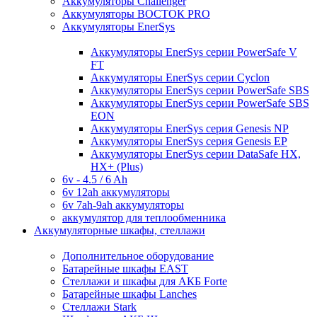
Аккумуляторы Challenger
Аккумуляторы ВОСТОК PRO
Аккумуляторы EnerSys
Аккумуляторы EnerSys серии PowerSafe V
FT
Аккумуляторы EnerSys серии Cyclon
Аккумуляторы EnerSys серии PowerSafe SBS
Аккумуляторы EnerSys серии PowerSafe SBS
EON
Аккумуляторы EnerSys серия Genesis NP
Аккумуляторы EnerSys серия Genesis EP
Аккумуляторы EnerSys серии DataSafe HX,
HX+ (Plus)
6v - 4.5 / 6 Ah
6v 12ah аккумуляторы
6v 7ah-9ah аккумуляторы
аккумулятор для теплообменника
Аккумуляторные шкафы, стеллажи
Дополнительное оборудование
Батарейные шкафы EAST
Стеллажи и шкафы для АКБ Forte
Батарейные шкафы Lanches
Стеллажи Stark