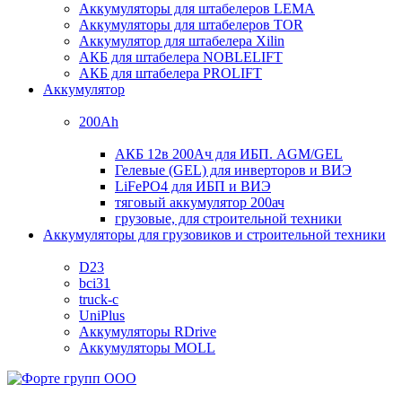
Аккумуляторы для штабелеров LEMA
Аккумуляторы для штабелеров TOR
Аккумулятор для штабелера Xilin
АКБ для штабелера NOBLELIFT
АКБ для штабелера PROLIFT
Аккумулятор
200Ah
АКБ 12в 200Ач для ИБП. AGM/GEL
Гелевые (GEL) для инверторов и ВИЭ
LiFePO4 для ИБП и ВИЭ
тяговый аккумулятор 200ач
грузовые, для строительной техники
Аккумуляторы для грузовиков и строительной техники
D23
bci31
truck-c
UniPlus
Аккумуляторы RDrive
Аккумуляторы MOLL