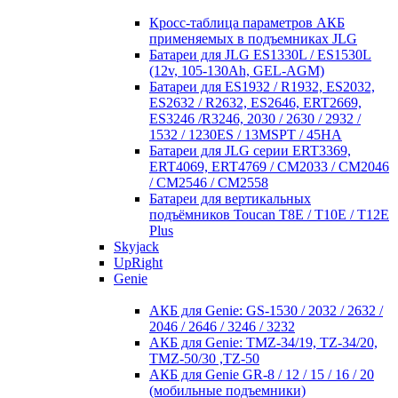
Кросc-таблица параметров АКБ
применяемых в подъемниках JLG
Батареи для JLG ES1330L / ES1530L
(12v, 105-130Ah, GEL-AGM)
Батареи для ES1932 / R1932, ES2032,
ES2632 / R2632, ES2646, ERT2669,
ES3246 /R3246, 2030 / 2630 / 2932 /
1532 / 1230ES / 13MSPT / 45HA
Батареи для JLG серии ERT3369,
ERT4069, ERT4769 / CM2033 / CM2046
/ CM2546 / CM2558
Батареи для вертикальных
подъёмников Toucan T8E / T10E / T12E
Plus
Skyjack
UpRight
Genie
АКБ для Genie: GS-1530 / 2032 / 2632 /
2046 / 2646 / 3246 / 3232
АКБ для Genie: TMZ-34/19, TZ-34/20,
TMZ-50/30 ,TZ-50
АКБ для Genie GR-8 / 12 / 15 / 16 / 20
(мобильные подъемники)