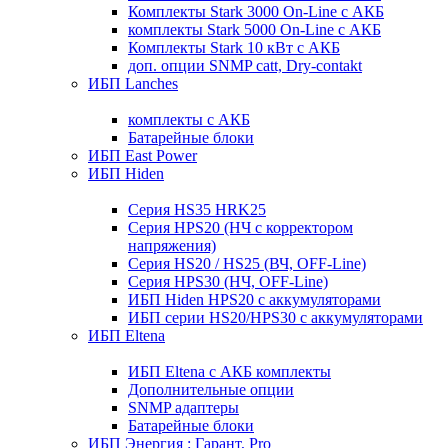
Комплекты Stark 3000 On-Line с АКБ
комплекты Stark 5000 On-Line с АКБ
Комплекты Stark 10 кВт с АКБ
доп. опции SNMP catt, Dry-contakt
ИБП Lanches
комплекты с АКБ
Батарейные блоки
ИБП East Power
ИБП Hiden
Серия HS35 HRK25
Серия HPS20 (НЧ с корректором
напряжения)
Серия HS20 / HS25 (ВЧ, OFF-Line)
Серия HPS30 (НЧ, OFF-Line)
ИБП Hiden HPS20 с аккумуляторами
ИБП серии HS20/HPS30 с аккумуляторами
ИБП Eltena
ИБП Eltena с АКБ комплекты
Дополнительные опции
SNMP адаптеры
Батарейные блоки
ИБП Энергия : Гарант, Pro