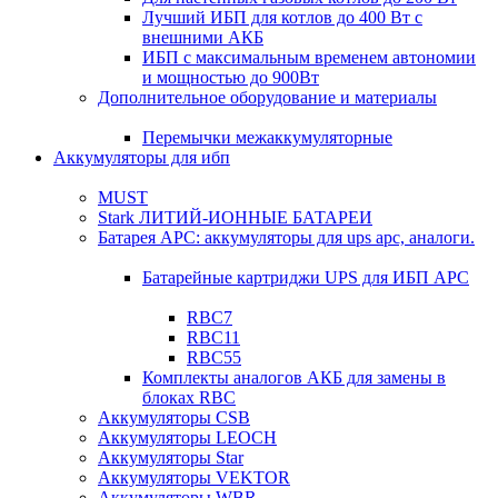
Лучший ИБП для котлов до 400 Вт с
внешними АКБ
ИБП с максимальным временем автономии
и мощностью до 900Вт
Дополнительное оборудование и материалы
Перемычки межаккумуляторные
Аккумуляторы для ибп
MUST
Stark ЛИТИЙ-ИОННЫЕ БАТАРЕИ
Батарея APC: аккумуляторы для ups apc, аналоги.
Батарейные картриджи UPS для ИБП APC
RBC7
RBC11
RBC55
Комплекты аналогов АКБ для замены в
блоках RBC
Аккумуляторы CSB
Аккумуляторы LEOCH
Аккумуляторы Star
Аккумуляторы VEKTOR
Аккумуляторы WBR