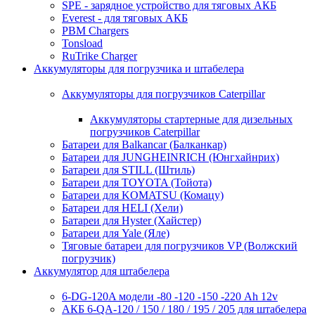
SPE - зарядное устройство для тяговых АКБ
Everest - для тяговых АКБ
PBM Chargers
Tonsload
RuTrike Charger
Аккумуляторы для погрузчика и штабелера
Аккумуляторы для погрузчиков Caterpillar
Аккумуляторы стартерные для дизельных
погрузчиков Caterpillar
Батареи для Balkancar (Балканкар)
Батареи для JUNGHEINRICH (Юнгхайнрих)
Батареи для STILL (Штиль)
Батареи для TOYOTA (Тойота)
Батареи для KOMATSU (Комацу)
Батареи для HELI (Хели)
Батареи для Hyster (Хайстер)
Батареи для Yale (Яле)
Тяговые батареи для погрузчиков VP (Волжский
погрузчик)
Аккумулятор для штабелера
6-DG-120A модели -80 -120 -150 -220 Ah 12v
АКБ 6-QA-120 / 150 / 180 / 195 / 205 для штабелера