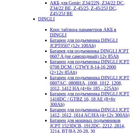
АКБ для Genie: Z34/22N, Z34/22 DC,
Z34/22 BE, Z-45/25, Z-45/25J DC,
Z45/25J BE
DINGLI
Крос таблица параметров АКБ в
DINGLI
Батареи для подъемника DINGLI
JCPT0507 (12v 100Ah)
Батарея для подъемника DINGLI JCPT
0607 A (не самоходный) 12v 85Ah
Батареи для подъемника DINGLI JCPT
0708 DCM / GTWY 8-14-16 2000
(2×12v 85Ah)
Батареи для подъемника DINGLI JCPT
0807AC, 0808HA, 1008, 1012, 1208,
1012, 1412 HA (4×6v 185 - 225Ah)
Батареи для подъемника DINGLI JCPT
1418DC / GTBZ 16, 18 AE (8×6v
300Ah)
Батареи для подъемника DINGLI JCPT
1412, 1612, 1614 AC/HA (4×12v 300Ah)
Батареи для мощных подъемников
JCPT 1523DCB, 1912DC, 2212, 2814,
3214, BT/BA 20-28, 30