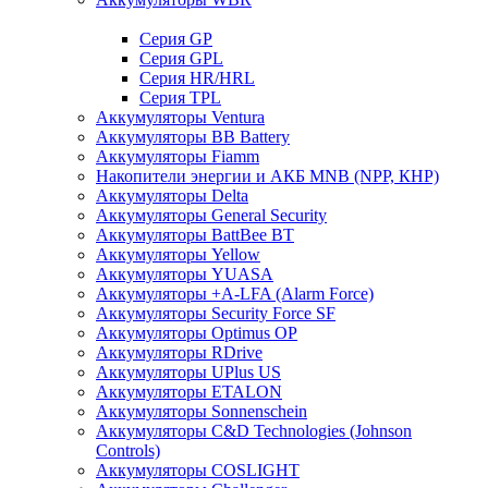
Cерия GP
Серия GPL
Серия HR/HRL
Серия TPL
Аккумуляторы Ventura
Аккумуляторы BB Battery
Аккумуляторы Fiamm
Накопители энергии и АКБ MNB (NPP, КНР)
Аккумуляторы Delta
Аккумуляторы General Security
Аккумуляторы BattBee BT
Аккумуляторы Yellow
Аккумуляторы YUASA
Аккумуляторы +A-LFA (Alarm Force)
Аккумуляторы Security Force SF
Аккумуляторы Optimus OP
Аккумуляторы RDrive
Аккумуляторы UPlus US
Аккумуляторы ETALON
Аккумуляторы Sonnenschein
Аккумуляторы С&D Technologies (Johnson
Controls)
Аккумуляторы COSLIGHT