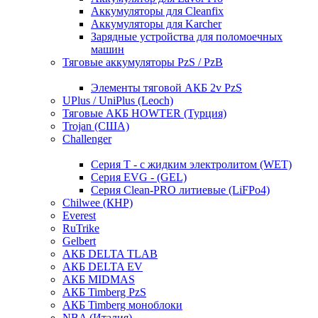
Аккумуляторы для Cleanfix
Аккумуляторы для Karcher
Зарядные устройства для поломоечных
машин
Тяговые аккумуляторы PzS / PzB
Элементы тяговой АКБ 2v PzS
UPlus / UniPlus (Leoch)
Тяговые АКБ HOWTER (Турция)
Trojan (США)
Challenger
Серия T - с жидким электролитом (WET)
Серия EVG - (GEL)
Серия Clean-PRO литиевые (LiFPo4)
Chilwee (КНР)
Everest
RuTrike
Gelbert
АКБ DELTA TLAB
АКБ DELTA EV
АКБ MIDMAS
АКБ Timberg PzS
АКБ Timberg моноблоки
NBA (Италия)