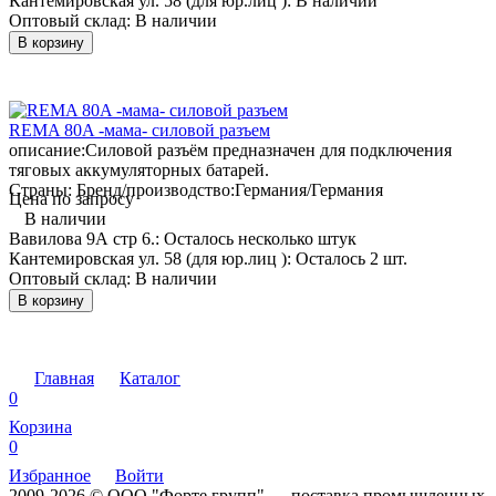
Кантемировская ул. 58 (для юр.лиц ):
В наличии
Оптовый склад:
В наличии
В корзину
REMA 80A -мама- силовой разъем
описание:
Силовой разъём предназначен для подключения
тяговых аккумуляторных батарей.
Страны: Бренд/производство:
Германия/Германия
Цена по запросу
В наличии
Вавилова 9А стр 6.:
Осталось несколько штук
Кантемировская ул. 58 (для юр.лиц ):
Осталось 2 шт.
Оптовый склад:
В наличии
В корзину
Главная
Каталог
0
Корзина
0
Избранное
Войти
2009-2026 © ООО "Форте групп" — поставка промышленных