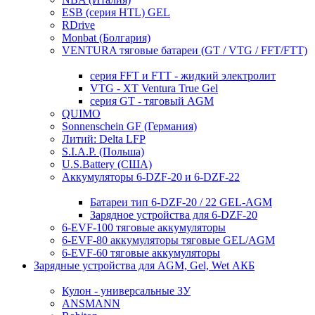
ESB (серия HTL) GEL
RDrive
Monbat (Болгария)
VENTURA тяговые батареи (GT / VTG / FFT/FTT)
серия FFT и FTT - жидкий электролит
VTG - XT Ventura True Gel
серия GT - тяговый AGM
QUIMO
Sonnenschein GF (Германия)
Литий: Delta LFP
S.I.A.P. (Польша)
U.S.Battery (США)
Аккумуляторы 6-DZF-20 и 6-DZF-22
Батареи тип 6-DZF-20 / 22 GEL-AGM
Зарядное устройства для 6-DZF-20
6-EVF-100 тяговые аккумуляторы
6-EVF-80 аккумуляторы тяговые GEL/AGM
6-EVF-60 тяговые аккумуляторы
Зарядные устройства для AGM, Gel, Wet АКБ
Кулон - универсальные ЗУ
ANSMANN