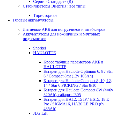
Серии «Стандарт» (R)
Стабилизаторы Энергия : все типы
Тиристорные
Тяговые аккумуляторы.
Литиевые АКБ для погрузчиков и штабелеров
Аккумуляторы для ножничных и мачтовых
подъемников
Snorkel
HAULOTTE
Кросc таблица параметров АКБ в
HAULOTTE
Батареи для Haulotte Optimum 6, 8 / Star
6 / Compact 8mt (12v 105Ah)
Батареи для Haulotte Compact 8, 10, 12,
14 / Star 6 PICKING / Star 8/10
Батареи для Haulotte Compact 8W (4×6v
320Ah), габарит J305
Батареи для HA12, 15 IP / HS15, 18 E
Pro / SIGMA16, HA20 LE PRO (6v
435Ah)
JLG Lift