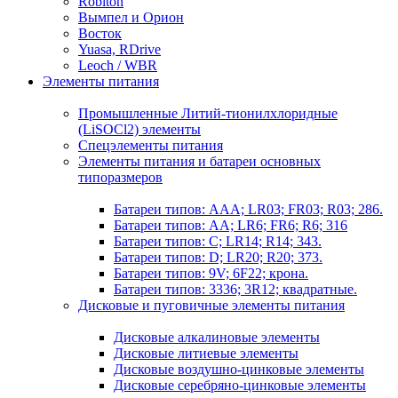
Robiton
Вымпел и Орион
Восток
Yuasa, RDrive
Leoch / WBR
Элементы питания
Промышленные Литий-тионилхлоридные
(LiSOCl2) элементы
Спецэлементы питания
Элементы питания и батареи основных
типоразмеров
Батареи типов: AAA; LR03; FR03; R03; 286.
Батареи типов: AA; LR6; FR6; R6; 316
Батареи типов: C; LR14; R14; 343.
Батареи типов: D; LR20; R20; 373.
Батареи типов: 9V; 6F22; крона.
Батареи типов: 3336; 3R12; квадратные.
Дисковые и пуговичные элементы питания
Дисковые алкалиновые элементы
Дисковые литиевые элементы
Дисковые воздушно-цинковые элементы
Дисковые серебряно-цинковые элементы