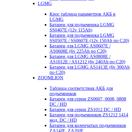
LGMG
Крос таблица параметров АКБ в
LGMG
Батареи для подъемника LGMG
SS0407E (12v 115Ah)
Батареи для подъемника LGMG
SS0507E / SS0607E (12v 150Ah по С20)
Батареи для LGMG AS0607E /
AS0608E (6v 225Ah по С20)
Батареи для LGMG AS0808E /
AS1012E / AS1212 (6v 240Ah по С20)
Батареи для LGMG AS1413E (6v 300Ah
по С20)
ZOOMLION
Таблица соответствия АКБ для
подъемников
Батареи для серии ZS0607, 0608, 0808
DC / HD
Батареи для серии ZS1012 DC / HD
Батареи для подъемников ZS1212 1414
мод. DC / HD
Батареи для коленчатых подъемников
ZA14JE, ZA20JE