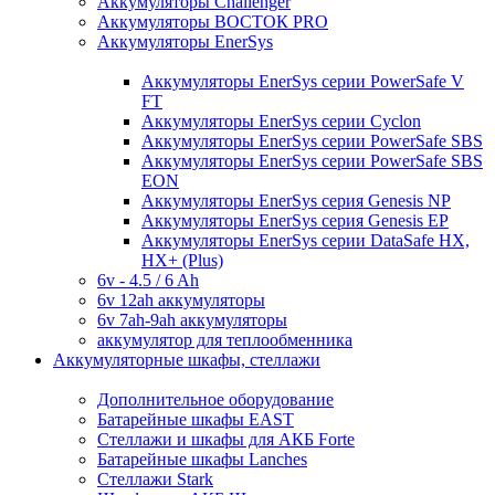
Аккумуляторы Challenger
Аккумуляторы ВОСТОК PRO
Аккумуляторы EnerSys
Аккумуляторы EnerSys серии PowerSafe V
FT
Аккумуляторы EnerSys серии Cyclon
Аккумуляторы EnerSys серии PowerSafe SBS
Аккумуляторы EnerSys серии PowerSafe SBS
EON
Аккумуляторы EnerSys серия Genesis NP
Аккумуляторы EnerSys серия Genesis EP
Аккумуляторы EnerSys серии DataSafe HX,
HX+ (Plus)
6v - 4.5 / 6 Ah
6v 12ah аккумуляторы
6v 7ah-9ah аккумуляторы
аккумулятор для теплообменника
Аккумуляторные шкафы, стеллажи
Дополнительное оборудование
Батарейные шкафы EAST
Стеллажи и шкафы для АКБ Forte
Батарейные шкафы Lanches
Стеллажи Stark