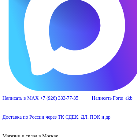
Написать в MAX +7 (926) 333-77-35
Написать Forte_akb
Доставка по России через ТК СДЕК, ДЛ, ПЭК и др.
Магазин и склад в Москве