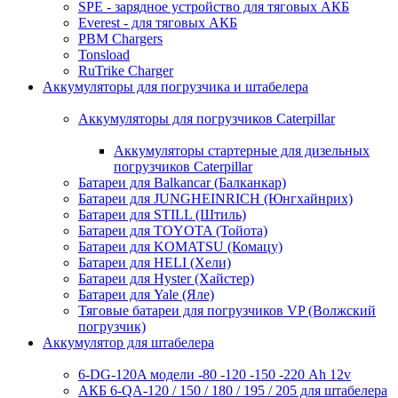
SPE - зарядное устройство для тяговых АКБ
Everest - для тяговых АКБ
PBM Chargers
Tonsload
RuTrike Charger
Аккумуляторы для погрузчика и штабелера
Аккумуляторы для погрузчиков Caterpillar
Аккумуляторы стартерные для дизельных
погрузчиков Caterpillar
Батареи для Balkancar (Балканкар)
Батареи для JUNGHEINRICH (Юнгхайнрих)
Батареи для STILL (Штиль)
Батареи для TOYOTA (Тойота)
Батареи для KOMATSU (Комацу)
Батареи для HELI (Хели)
Батареи для Hyster (Хайстер)
Батареи для Yale (Яле)
Тяговые батареи для погрузчиков VP (Волжский
погрузчик)
Аккумулятор для штабелера
6-DG-120A модели -80 -120 -150 -220 Ah 12v
АКБ 6-QA-120 / 150 / 180 / 195 / 205 для штабелера