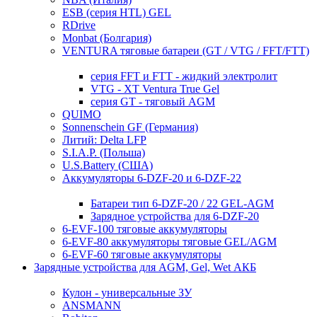
ESB (серия HTL) GEL
RDrive
Monbat (Болгария)
VENTURA тяговые батареи (GT / VTG / FFT/FTT)
серия FFT и FTT - жидкий электролит
VTG - XT Ventura True Gel
серия GT - тяговый AGM
QUIMO
Sonnenschein GF (Германия)
Литий: Delta LFP
S.I.A.P. (Польша)
U.S.Battery (США)
Аккумуляторы 6-DZF-20 и 6-DZF-22
Батареи тип 6-DZF-20 / 22 GEL-AGM
Зарядное устройства для 6-DZF-20
6-EVF-100 тяговые аккумуляторы
6-EVF-80 аккумуляторы тяговые GEL/AGM
6-EVF-60 тяговые аккумуляторы
Зарядные устройства для AGM, Gel, Wet АКБ
Кулон - универсальные ЗУ
ANSMANN