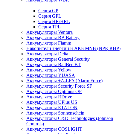
Cерия GP
Серия GPL
Серия HR/HRL
Серия TPL
Аккумуляторы Ventura
Аккумуляторы BB Battery
Аккумуляторы Fiamm
Накопители энергии и АКБ MNB (NPP, КНР)
Аккумуляторы Delta
Аккумуляторы General Security
Аккумуляторы BattBee BT
Аккумуляторы Yellow
Аккумуляторы YUASA
Аккумуляторы +A-LFA (Alarm Force)
Аккумуляторы Security Force SF
Аккумуляторы Optimus OP
Аккумуляторы RDrive
Аккумуляторы UPlus US
Аккумуляторы ETALON
Аккумуляторы Sonnenschein
Аккумуляторы С&D Technologies (Johnson
Controls)
Аккумуляторы COSLIGHT