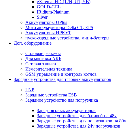
eXtremal HD (12N, U1, YB)
GOLD-GEL
IRidium-Platinum
Silver
Аккумуляторы UPlus
Мото аккумуляторы Delta CT, EPS
Аккумуляторы ИРКУТ
пуско-зарядные устройства, мини-бустеры
Доп. оборудование
Силовые разъемы
Для монтажа АКБ
Сетевая защита
Измерительная техника
GSM управление и контроль котлов
Зарядные устройства для тяговых аккумуляторов
LNP
Зарядные устройства ESB
Зарядное устройство для погрузчика
Заряд тяговых аккумуляторов
Зарядные устройства для батарей на 48v
Зарядные устройства для погрузчиков на 80v
Зарядные устройства для 24v погрузчиков