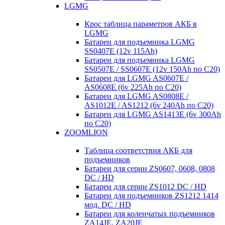
LGMG
Крос таблица параметров АКБ в
LGMG
Батареи для подъемника LGMG
SS0407E (12v 115Ah)
Батареи для подъемника LGMG
SS0507E / SS0607E (12v 150Ah по С20)
Батареи для LGMG AS0607E /
AS0608E (6v 225Ah по С20)
Батареи для LGMG AS0808E /
AS1012E / AS1212 (6v 240Ah по С20)
Батареи для LGMG AS1413E (6v 300Ah
по С20)
ZOOMLION
Таблица соответствия АКБ для
подъемников
Батареи для серии ZS0607, 0608, 0808
DC / HD
Батареи для серии ZS1012 DC / HD
Батареи для подъемников ZS1212 1414
мод. DC / HD
Батареи для коленчатых подъемников
ZA14JE, ZA20JE