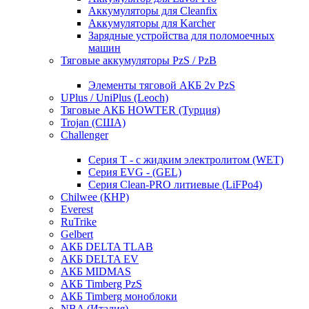
Аккумуляторы для Cleanfix
Аккумуляторы для Karcher
Зарядные устройства для поломоечных
машин
Тяговые аккумуляторы PzS / PzB
Элементы тяговой АКБ 2v PzS
UPlus / UniPlus (Leoch)
Тяговые АКБ HOWTER (Турция)
Trojan (США)
Challenger
Серия T - с жидким электролитом (WET)
Серия EVG - (GEL)
Серия Clean-PRO литиевые (LiFPo4)
Chilwee (КНР)
Everest
RuTrike
Gelbert
АКБ DELTA TLAB
АКБ DELTA EV
АКБ MIDMAS
АКБ Timberg PzS
АКБ Timberg моноблоки
NBA (Италия)