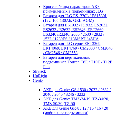
Кросc-таблица параметров АКБ
применяемых в подъемниках JLG
Батареи для JLG ES1330L / ES1530L
(12v, 105-130Ah, GEL-AGM)
Батареи для ES1932 / R1932, ES2032,
ES2632 / R2632, ES2646, ERT2669,
ES3246 /R3246, 2030 / 2630 / 2932 /
1532 / 1230ES / 13MSPT / 45HA
Батареи для JLG серии ERT3369,
ERT4069, ERT4769 / CM2033 / CM2046
/ CM2546 / CM2558
Батареи для вертикальных
подъёмников Toucan T8E / T10E / T12E
Plus
Skyjack
UpRight
Genie
АКБ для Genie: GS-1530 / 2032 / 2632 /
2046 / 2646 / 3246 / 3232
АКБ для Genie: TMZ-34/19, TZ-34/20,
TMZ-50/30 ,TZ-50
АКБ для Genie GR-8 / 12 / 15 / 16 / 20
(мобильные подъемники)