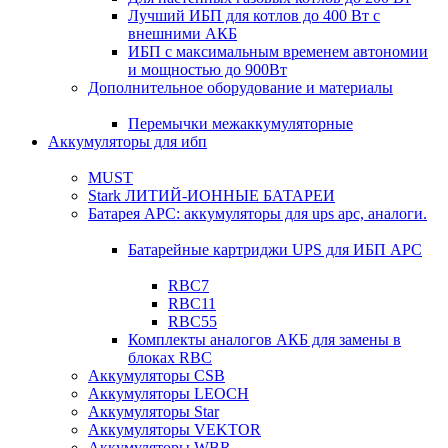
Лучший ИБП для котлов до 400 Вт с
внешними АКБ
ИБП с максимальным временем автономии
и мощностью до 900Вт
Дополнительное оборудование и материалы
Перемычки межаккумуляторные
Аккумуляторы для ибп
MUST
Stark ЛИТИЙ-ИОННЫЕ БАТАРЕИ
Батарея APC: аккумуляторы для ups apc, аналоги.
Батарейные картриджи UPS для ИБП APC
RBC7
RBC11
RBC55
Комплекты аналогов АКБ для замены в
блоках RBC
Аккумуляторы CSB
Аккумуляторы LEOCH
Аккумуляторы Star
Аккумуляторы VEKTOR
Аккумуляторы WBR