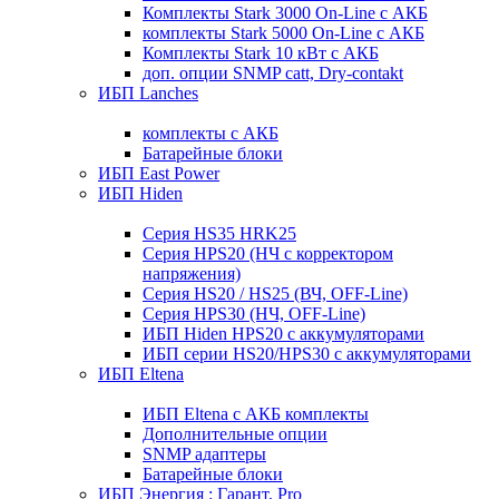
Комплекты Stark 3000 On-Line с АКБ
комплекты Stark 5000 On-Line с АКБ
Комплекты Stark 10 кВт с АКБ
доп. опции SNMP catt, Dry-contakt
ИБП Lanches
комплекты с АКБ
Батарейные блоки
ИБП East Power
ИБП Hiden
Серия HS35 HRK25
Серия HPS20 (НЧ с корректором
напряжения)
Серия HS20 / HS25 (ВЧ, OFF-Line)
Серия HPS30 (НЧ, OFF-Line)
ИБП Hiden HPS20 с аккумуляторами
ИБП серии HS20/HPS30 с аккумуляторами
ИБП Eltena
ИБП Eltena с АКБ комплекты
Дополнительные опции
SNMP адаптеры
Батарейные блоки
ИБП Энергия : Гарант, Pro