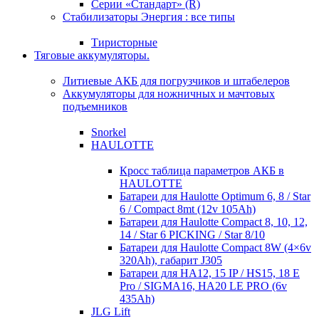
Серии «Стандарт» (R)
Стабилизаторы Энергия : все типы
Тиристорные
Тяговые аккумуляторы.
Литиевые АКБ для погрузчиков и штабелеров
Аккумуляторы для ножничных и мачтовых
подъемников
Snorkel
HAULOTTE
Кросc таблица параметров АКБ в
HAULOTTE
Батареи для Haulotte Optimum 6, 8 / Star
6 / Compact 8mt (12v 105Ah)
Батареи для Haulotte Compact 8, 10, 12,
14 / Star 6 PICKING / Star 8/10
Батареи для Haulotte Compact 8W (4×6v
320Ah), габарит J305
Батареи для HA12, 15 IP / HS15, 18 E
Pro / SIGMA16, HA20 LE PRO (6v
435Ah)
JLG Lift