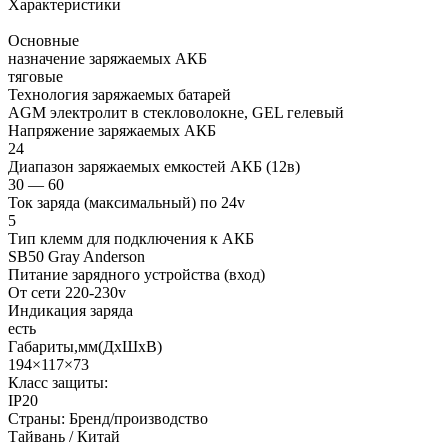
Характеристики
Основные
назначение заряжаемых АКБ
тяговые
Технология заряжаемых батарей
AGM электролит в стекловолокне, GEL гелевый
Напряжение заряжаемых АКБ
24
Диапазон заряжаемых емкостей АКБ (12в)
30 — 60
Ток заряда (максимальный) по 24v
5
Тип клемм для подключения к АКБ
SB50 Gray Anderson
Питание зарядного устройства (вход)
От сети 220-230v
Индикация заряда
есть
Габариты,мм(ДхШхВ)
194×117×73
Класс защиты:
IP20
Страны: Бренд/производство
Тайвань / Китай