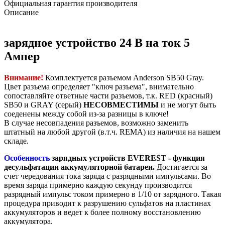
Официальная гарантия производителя
Описание
зарядное устройство 24 В на ток 5
Ампер
Внимание!
Комплектуется разъемом Anderson SB50 Gray.
Цвет разъема определяет "ключ разъема", внимательно
сопоставляйте ответные части разъемов, т.к. RED (красный)
SB50 и GRAY (серый)
НЕСОВМЕСТИМЫ
и не могут быть
соеденены между собой из-за разницы в ключе!
В случае несовпадения разъемов, возможно заменить
штатный на любой другой (в.т.ч. REMA) из наличия на нашем
складе.
Особенность
зарядных устройств EVEREST - функция
десульфатации аккумуляторной батареи.
Достигается за
счет чередования тока заряда с разрядными импульсами. Во
время заряда примерно каждую секунду производится
разрядный импульс током примерно в 1/10 от зарядного. Такая
процедура приводит к разрушению сульфатов на пластинах
аккумуляторов и ведет к более полному восстановлению
аккумулятора.