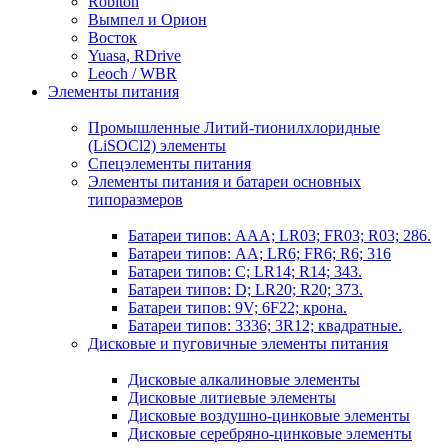
Robiton
Вымпел и Орион
Восток
Yuasa, RDrive
Leoch / WBR
Элементы питания
Промышленные Литий-тионилхлоридные
(LiSOCl2) элементы
Спецэлементы питания
Элементы питания и батареи основных
типоразмеров
Батареи типов: AAA; LR03; FR03; R03; 286.
Батареи типов: AA; LR6; FR6; R6; 316
Батареи типов: C; LR14; R14; 343.
Батареи типов: D; LR20; R20; 373.
Батареи типов: 9V; 6F22; крона.
Батареи типов: 3336; 3R12; квадратные.
Дисковые и пуговичные элементы питания
Дисковые алкалиновые элементы
Дисковые литиевые элементы
Дисковые воздушно-цинковые элементы
Дисковые серебряно-цинковые элементы