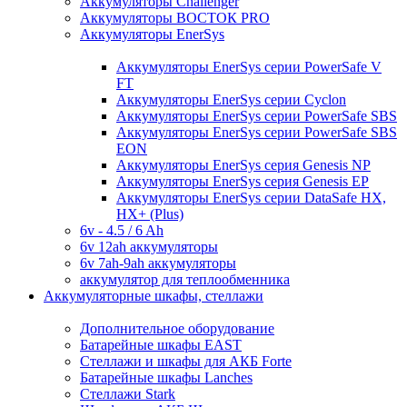
Аккумуляторы Challenger
Аккумуляторы ВОСТОК PRO
Аккумуляторы EnerSys
Аккумуляторы EnerSys серии PowerSafe V
FT
Аккумуляторы EnerSys серии Cyclon
Аккумуляторы EnerSys серии PowerSafe SBS
Аккумуляторы EnerSys серии PowerSafe SBS
EON
Аккумуляторы EnerSys серия Genesis NP
Аккумуляторы EnerSys серия Genesis EP
Аккумуляторы EnerSys серии DataSafe HX,
HX+ (Plus)
6v - 4.5 / 6 Ah
6v 12ah аккумуляторы
6v 7ah-9ah аккумуляторы
аккумулятор для теплообменника
Аккумуляторные шкафы, стеллажи
Дополнительное оборудование
Батарейные шкафы EAST
Стеллажи и шкафы для АКБ Forte
Батарейные шкафы Lanches
Стеллажи Stark