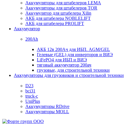
Аккумуляторы для штабелеров LEMA
Аккумуляторы для штабелеров TOR
Аккумулятор для штабелера Xilin
АКБ для штабелера NOBLELIFT
АКБ для штабелера PROLIFT
Аккумулятор
200Ah
АКБ 12в 200Ач для ИБП. AGM/GEL
Гелевые (GEL) для инверторов и ВИЭ
LiFePO4 для ИБП и ВИЭ
тяговый аккумулятор 200ач
грузовые, для строительной техники
Аккумуляторы для грузовиков и строительной техники
D23
bci31
truck-c
UniPlus
Аккумуляторы RDrive
Аккумуляторы MOLL