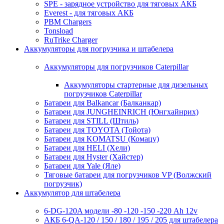
SPE - зарядное устройство для тяговых АКБ
Everest - для тяговых АКБ
PBM Chargers
Tonsload
RuTrike Charger
Аккумуляторы для погрузчика и штабелера
Аккумуляторы для погрузчиков Caterpillar
Аккумуляторы стартерные для дизельных
погрузчиков Caterpillar
Батареи для Balkancar (Балканкар)
Батареи для JUNGHEINRICH (Юнгхайнрих)
Батареи для STILL (Штиль)
Батареи для TOYOTA (Тойота)
Батареи для KOMATSU (Комацу)
Батареи для HELI (Хели)
Батареи для Hyster (Хайстер)
Батареи для Yale (Яле)
Тяговые батареи для погрузчиков VP (Волжский
погрузчик)
Аккумулятор для штабелера
6-DG-120A модели -80 -120 -150 -220 Ah 12v
АКБ 6-QA-120 / 150 / 180 / 195 / 205 для штабелера