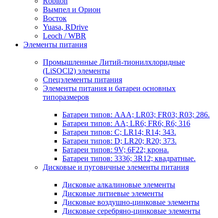
Robiton
Вымпел и Орион
Восток
Yuasa, RDrive
Leoch / WBR
Элементы питания
Промышленные Литий-тионилхлоридные
(LiSOCl2) элементы
Спецэлементы питания
Элементы питания и батареи основных
типоразмеров
Батареи типов: AAA; LR03; FR03; R03; 286.
Батареи типов: AA; LR6; FR6; R6; 316
Батареи типов: C; LR14; R14; 343.
Батареи типов: D; LR20; R20; 373.
Батареи типов: 9V; 6F22; крона.
Батареи типов: 3336; 3R12; квадратные.
Дисковые и пуговичные элементы питания
Дисковые алкалиновые элементы
Дисковые литиевые элементы
Дисковые воздушно-цинковые элементы
Дисковые серебряно-цинковые элементы