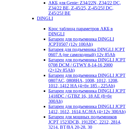
АКБ для Genie: Z34/22N, Z34/22 DC,
Z34/22 BE, Z-45/25, Z-45/25J DC,
Z45/25J BE
DINGLI
Крос таблица параметров АКБ в
DINGLI
Батареи для подъемника DINGLI
JCPT0507 (12v 100Ah)
Батарея для подъемника DINGLI JCPT
0607 A (не самоходный) 12v 85Ah
Батареи для подъемника DINGLI JCPT
0708 DCM / GTWY 8-14-16 2000
(2×12v 85Ah)
Батареи для подъемника DINGLI JCPT
0807AC, 0808HA, 1008, 1012, 1208,
1012, 1412 HA (4×6v 185 - 225Ah)
Батареи для подъемника DINGLI JCPT
1418DC / GTBZ 16, 18 AE (8×6v
300Ah)
Батареи для подъемника DINGLI JCPT
1412, 1612, 1614 AC/HA (4×12v 300Ah)
Батареи для мощных подъемников
JCPT 1523DCB, 1912DC, 2212, 2814,
3214, BT/BA 20-28, 30