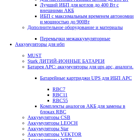
Лучший ИБП для котлов до 400 Вт с
внешними АКБ
ИБП с максимальным временем автономии
и мощностью до 900Вт
Дополнительное оборудование и материалы
Перемычки межаккумуляторные
Аккумуляторы для ибп
MUST
Stark ЛИТИЙ-ИОННЫЕ БАТАРЕИ
Батарея APC: аккумуляторы для ups apc, аналоги.
Батарейные картриджи UPS для ИБП APC
RBC7
RBC11
RBC55
Комплекты аналогов АКБ для замены в
блоках RBC
Аккумуляторы CSB
Аккумуляторы LEOCH
Аккумуляторы Star
Аккумуляторы VEKTOR
Аккумуляторы WBR