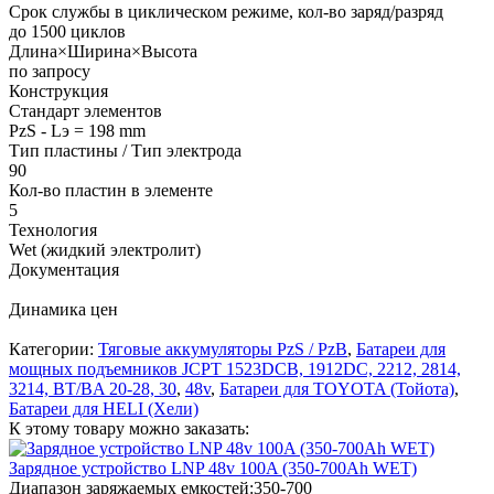
Срок службы в циклическом режиме, кол-во заряд/разряд
до 1500 циклов
Длина×Ширина×Высота
по запросу
Конструкция
Стандарт элементов
PzS - Lэ = 198 mm
Тип пластины / Тип электрода
90
Кол-во пластин в элементе
5
Технология
Wet (жидкий электролит)
Документация
Динамика цен
Категории:
Тяговые аккумуляторы PzS / PzB
,
Батареи для
мощных подъемников JCPT 1523DCB, 1912DC, 2212, 2814,
3214, BT/BA 20-28, 30
,
48v
,
Батареи для TOYOTA (Тойота)
,
Батареи для HELI (Хели)
К этому товару можно заказать:
Зарядное устройство LNP 48v 100A (350-700Ah WET)
Диапазон заряжаемых емкостей:
350-700