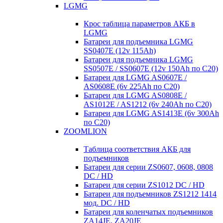
LGMG
Крос таблица параметров АКБ в
LGMG
Батареи для подъемника LGMG
SS0407E (12v 115Ah)
Батареи для подъемника LGMG
SS0507E / SS0607E (12v 150Ah по С20)
Батареи для LGMG AS0607E /
AS0608E (6v 225Ah по С20)
Батареи для LGMG AS0808E /
AS1012E / AS1212 (6v 240Ah по С20)
Батареи для LGMG AS1413E (6v 300Ah
по С20)
ZOOMLION
Таблица соответствия АКБ для
подъемников
Батареи для серии ZS0607, 0608, 0808
DC / HD
Батареи для серии ZS1012 DC / HD
Батареи для подъемников ZS1212 1414
мод. DC / HD
Батареи для коленчатых подъемников
ZA14JE, ZA20JE