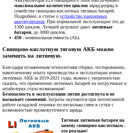
Аккумуляторы PzS панцирного типа обеспечивают
максимальное количество циклов
заряд-разряд в
семействе свинцово-кислотных тяговых батарей.
Подробнее, в статье о
устройство панцирных
аккумуляторов
. При нормальной эксплуатации это до
1500 циклов. Лучший результат дают
литиевые
батареи
, до 3000 циклов.
450
- номинальная емкость (Ah).
Свинцово-кислотную тяговую АКБ можно
заменить на литиевую.
Благодаря отлаженным технологиям сборки, тестированию,
накопленному опыту производства и эксплуатации новых
литиевых АКБ за 2019-2021 годы, можно с уверенностью
сказать, что применение литиевых батарей на погрузчиках и
штабелерах стало возможным!
Безопасность в эксплуатации лития достигнута и не
вызывает сомнений.
Затраты окупаются при интенсивной
работе складской техники по несколько смен в сутки с
возможностью промежуточного заряда.
Тяговая литиевая батарея на
замену свинцово-кислотным -
это реально!