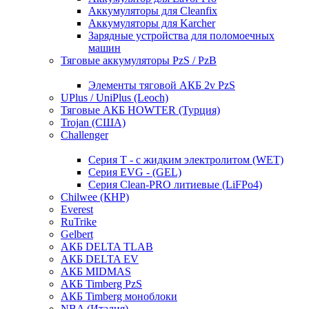
Аккумуляторы для Cleanfix
Аккумуляторы для Karcher
Зарядные устройства для поломоечных
машин
Тяговые аккумуляторы PzS / PzB
Элементы тяговой АКБ 2v PzS
UPlus / UniPlus (Leoch)
Тяговые АКБ HOWTER (Турция)
Trojan (США)
Challenger
Серия T - с жидким электролитом (WET)
Серия EVG - (GEL)
Серия Clean-PRO литиевые (LiFPo4)
Chilwee (КНР)
Everest
RuTrike
Gelbert
АКБ DELTA TLAB
АКБ DELTA EV
АКБ MIDMAS
АКБ Timberg PzS
АКБ Timberg моноблоки
NBA (Италия)