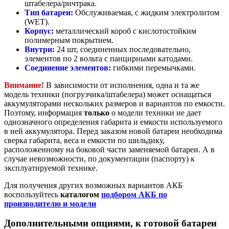
штабелера/ричтрака.
Тип батареи:
Обслуживаемая, с жидким электролитом
(WET).
Корпус:
металлический короб с кислотостойким
полимерным покрытием.
Внутри:
24 шт, соединенных последовательно,
элементов по 2 вольта с панцирными катодами.
Соединение элементов:
гибкими перемычками.
Внимание!
В зависимости от исполнения, одна и та же
модель техники (погрузчика/штабелера) может оснащаться
аккумуляторами нескольких размеров и вариантов по емкости.
Поэтому, информация
только
о модели техники не дает
однозначного определения габарита и емкости используемого
в ней аккумулятора. Перед заказом новой батареи необходима
сверка габарита, веса и емкости по шильдику,
расположенному на боковой части заменяемой батареи. А в
случае невозможности, по документации (паспорту) к
эксплуатируемой технике.
Для получения других возможных вариантов АКБ
воспользуйтесь
каталогом
подбором АКБ по
производителю и модели
Дополнительными опциями, к готовой батареи