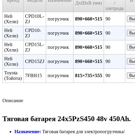
Бренд
Модель
Назначение
В 
ДxШxВ (мм)
/
элетрода
Heli
CPD10L-
погрузчик
890×660×515
90
Вы
(Хели)
ZJ
Heli
CPD10-
погрузчик
890×660×515
90
Вы
(Хели)
ZJ
Heli
CPD15L-
погрузчик
890×660×515
90
Вы
(Хели)
ZJ
Heli
CPD15ZJ
погрузчик
890×660×515
90
Вы
(Хели)
Toyota
7FBH15
погрузчик
815×735×555
90
Вы
(Тойота)
Описание
Тяговая батарея 24х5PzS450 48v 450Ah.
Назначение:
Тяговая батарея для электропогрузчика/