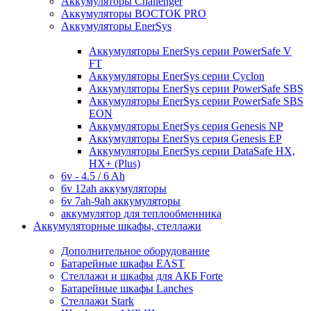
Аккумуляторы Challenger
Аккумуляторы ВОСТОК PRO
Аккумуляторы EnerSys
Аккумуляторы EnerSys серии PowerSafe V
FT
Аккумуляторы EnerSys серии Cyclon
Аккумуляторы EnerSys серии PowerSafe SBS
Аккумуляторы EnerSys серии PowerSafe SBS
EON
Аккумуляторы EnerSys серия Genesis NP
Аккумуляторы EnerSys серия Genesis EP
Аккумуляторы EnerSys серии DataSafe HX,
HX+ (Plus)
6v - 4.5 / 6 Ah
6v 12ah аккумуляторы
6v 7ah-9ah аккумуляторы
аккумулятор для теплообменника
Аккумуляторные шкафы, стеллажи
Дополнительное оборудование
Батарейные шкафы EAST
Стеллажи и шкафы для АКБ Forte
Батарейные шкафы Lanches
Стеллажи Stark