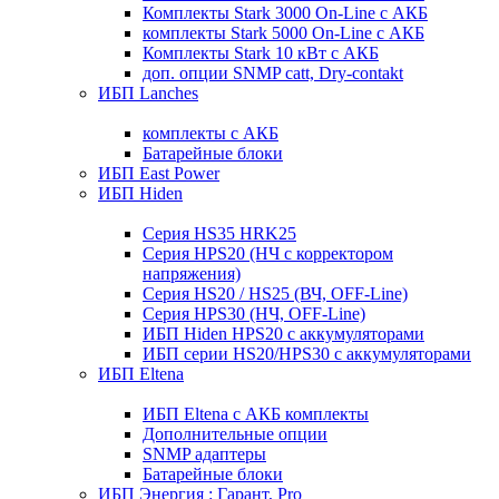
Комплекты Stark 3000 On-Line с АКБ
комплекты Stark 5000 On-Line с АКБ
Комплекты Stark 10 кВт с АКБ
доп. опции SNMP catt, Dry-contakt
ИБП Lanches
комплекты с АКБ
Батарейные блоки
ИБП East Power
ИБП Hiden
Серия HS35 HRK25
Серия HPS20 (НЧ с корректором
напряжения)
Серия HS20 / HS25 (ВЧ, OFF-Line)
Серия HPS30 (НЧ, OFF-Line)
ИБП Hiden HPS20 с аккумуляторами
ИБП серии HS20/HPS30 с аккумуляторами
ИБП Eltena
ИБП Eltena с АКБ комплекты
Дополнительные опции
SNMP адаптеры
Батарейные блоки
ИБП Энергия : Гарант, Pro