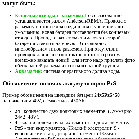
могут быть:
Концевые отводы с разъемом:
По согласованию
устанавливается разъем Anderson/REMA. Провода с
разъемом на конце для соединения с машиной - по
умолчанию, новая батарея поставляется без концевых
отводов. Провода с разъемом снимаются с старой
батареи и ставятся на новую. Эти связано с
многообразием типов разъемов. При отсутствии
проводов или износа контактов штатного разъема,
возможно заказать новый, для этого надо прислать фото
обеих частей разъема и фото контактной группы.
Акваматик:
система оперативного долива воды.
Обозначение тяговых аккумуляторов PzS
Пример обозначения на шильдике батареи
24х5PzS450
напряжением 48V, с ёмкостью - 450Ah:
24
- количество двух вольтовых элементов. (Суммарно
24×2=48V).
4
- кол-во положительных пластин в одном элементе.
PzS
- тип аккумулятора. (Жидкий электролит, S -
европейский стандарт длины элемента 198мм.)