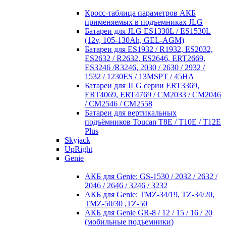
Кросc-таблица параметров АКБ
применяемых в подъемниках JLG
Батареи для JLG ES1330L / ES1530L
(12v, 105-130Ah, GEL-AGM)
Батареи для ES1932 / R1932, ES2032,
ES2632 / R2632, ES2646, ERT2669,
ES3246 /R3246, 2030 / 2630 / 2932 /
1532 / 1230ES / 13MSPT / 45HA
Батареи для JLG серии ERT3369,
ERT4069, ERT4769 / CM2033 / CM2046
/ CM2546 / CM2558
Батареи для вертикальных
подъёмников Toucan T8E / T10E / T12E
Plus
Skyjack
UpRight
Genie
АКБ для Genie: GS-1530 / 2032 / 2632 /
2046 / 2646 / 3246 / 3232
АКБ для Genie: TMZ-34/19, TZ-34/20,
TMZ-50/30 ,TZ-50
АКБ для Genie GR-8 / 12 / 15 / 16 / 20
(мобильные подъемники)