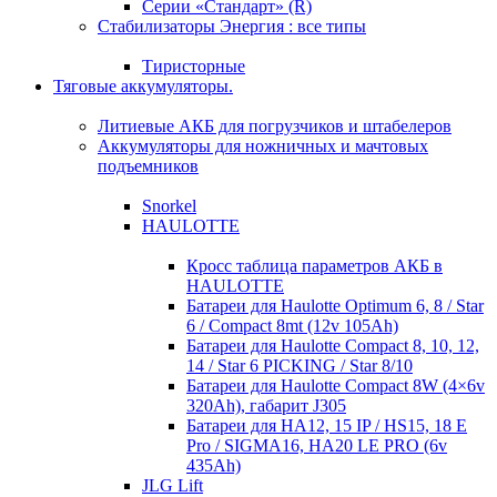
Серии «Стандарт» (R)
Стабилизаторы Энергия : все типы
Тиристорные
Тяговые аккумуляторы.
Литиевые АКБ для погрузчиков и штабелеров
Аккумуляторы для ножничных и мачтовых
подъемников
Snorkel
HAULOTTE
Кросc таблица параметров АКБ в
HAULOTTE
Батареи для Haulotte Optimum 6, 8 / Star
6 / Compact 8mt (12v 105Ah)
Батареи для Haulotte Compact 8, 10, 12,
14 / Star 6 PICKING / Star 8/10
Батареи для Haulotte Compact 8W (4×6v
320Ah), габарит J305
Батареи для HA12, 15 IP / HS15, 18 E
Pro / SIGMA16, HA20 LE PRO (6v
435Ah)
JLG Lift