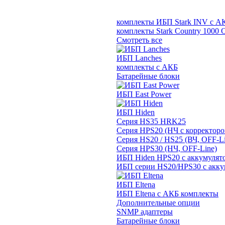
комплекты ИБП Stark INV с А
комплекты Stark Country 1000 
Смотреть все
ИБП Lanches
комплекты с АКБ
Батарейные блоки
ИБП East Power
ИБП Hiden
Серия HS35 HRK25
Серия HPS20 (НЧ с корректор
Серия HS20 / HS25 (ВЧ, OFF-Li
Серия HPS30 (НЧ, OFF-Line)
ИБП Hiden HPS20 с аккумулят
ИБП серии HS20/HPS30 с акку
ИБП Eltena
ИБП Eltena с АКБ комплекты
Дополнительные опции
SNMP адаптеры
Батарейные блоки