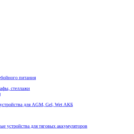
ебойного питания
афы, стеллажи
я
устройства для AGM, Gel, Wet АКБ
ые устройства для тяговых аккумуляторов