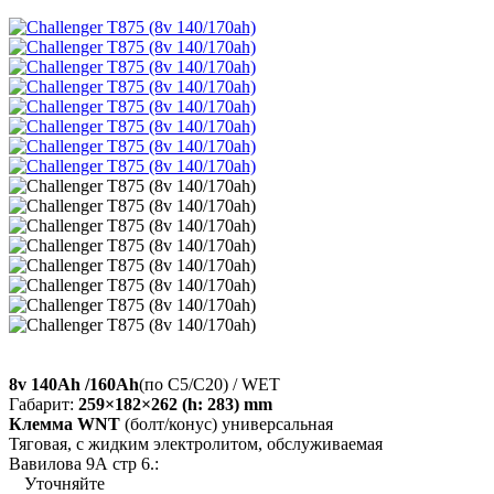
8v 140Ah /160Ah
(по C5/C20) / WET
Габарит:
259×182×262 (h: 283) mm
Клемма WNT
(болт/конус) универсальная
Тяговая, с жидким электролитом, обслуживаемая
Вавилова 9А стр 6.:
Уточняйте