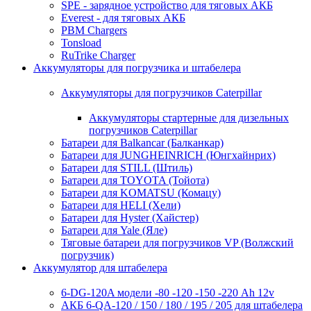
SPE - зарядное устройство для тяговых АКБ
Everest - для тяговых АКБ
PBM Chargers
Tonsload
RuTrike Charger
Аккумуляторы для погрузчика и штабелера
Аккумуляторы для погрузчиков Caterpillar
Аккумуляторы стартерные для дизельных
погрузчиков Caterpillar
Батареи для Balkancar (Балканкар)
Батареи для JUNGHEINRICH (Юнгхайнрих)
Батареи для STILL (Штиль)
Батареи для TOYOTA (Тойота)
Батареи для KOMATSU (Комацу)
Батареи для HELI (Хели)
Батареи для Hyster (Хайстер)
Батареи для Yale (Яле)
Тяговые батареи для погрузчиков VP (Волжский
погрузчик)
Аккумулятор для штабелера
6-DG-120A модели -80 -120 -150 -220 Ah 12v
АКБ 6-QA-120 / 150 / 180 / 195 / 205 для штабелера