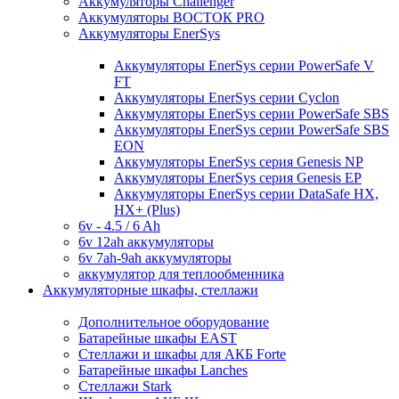
Аккумуляторы Challenger
Аккумуляторы ВОСТОК PRO
Аккумуляторы EnerSys
Аккумуляторы EnerSys серии PowerSafe V
FT
Аккумуляторы EnerSys серии Cyclon
Аккумуляторы EnerSys серии PowerSafe SBS
Аккумуляторы EnerSys серии PowerSafe SBS
EON
Аккумуляторы EnerSys серия Genesis NP
Аккумуляторы EnerSys серия Genesis EP
Аккумуляторы EnerSys серии DataSafe HX,
HX+ (Plus)
6v - 4.5 / 6 Ah
6v 12ah аккумуляторы
6v 7ah-9ah аккумуляторы
аккумулятор для теплообменника
Аккумуляторные шкафы, стеллажи
Дополнительное оборудование
Батарейные шкафы EAST
Стеллажи и шкафы для АКБ Forte
Батарейные шкафы Lanches
Стеллажи Stark