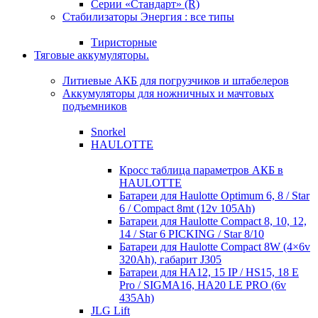
Серии «Стандарт» (R)
Стабилизаторы Энергия : все типы
Тиристорные
Тяговые аккумуляторы.
Литиевые АКБ для погрузчиков и штабелеров
Аккумуляторы для ножничных и мачтовых
подъемников
Snorkel
HAULOTTE
Кросc таблица параметров АКБ в
HAULOTTE
Батареи для Haulotte Optimum 6, 8 / Star
6 / Compact 8mt (12v 105Ah)
Батареи для Haulotte Compact 8, 10, 12,
14 / Star 6 PICKING / Star 8/10
Батареи для Haulotte Compact 8W (4×6v
320Ah), габарит J305
Батареи для HA12, 15 IP / HS15, 18 E
Pro / SIGMA16, HA20 LE PRO (6v
435Ah)
JLG Lift