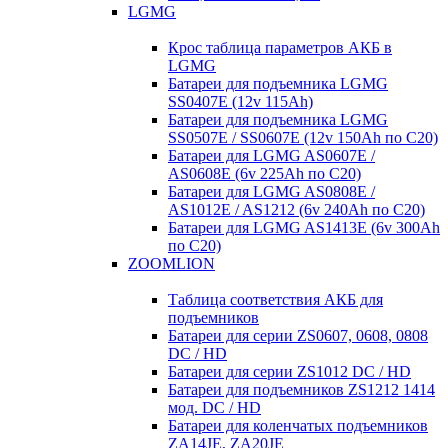
LGMG
Крос таблица параметров АКБ в
LGMG
Батареи для подъемника LGMG
SS0407E (12v 115Ah)
Батареи для подъемника LGMG
SS0507E / SS0607E (12v 150Ah по С20)
Батареи для LGMG AS0607E /
AS0608E (6v 225Ah по С20)
Батареи для LGMG AS0808E /
AS1012E / AS1212 (6v 240Ah по С20)
Батареи для LGMG AS1413E (6v 300Ah
по С20)
ZOOMLION
Таблица соответствия АКБ для
подъемников
Батареи для серии ZS0607, 0608, 0808
DC / HD
Батареи для серии ZS1012 DC / HD
Батареи для подъемников ZS1212 1414
мод. DC / HD
Батареи для коленчатых подъемников
ZA14JE, ZA20JE