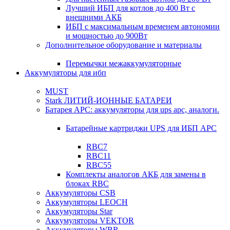
Лучший ИБП для котлов до 400 Вт с
внешними АКБ
ИБП с максимальным временем автономии
и мощностью до 900Вт
Дополнительное оборудование и материалы
Перемычки межаккумуляторные
Аккумуляторы для ибп
MUST
Stark ЛИТИЙ-ИОННЫЕ БАТАРЕИ
Батарея APC: аккумуляторы для ups apc, аналоги.
Батарейные картриджи UPS для ИБП APC
RBC7
RBC11
RBC55
Комплекты аналогов АКБ для замены в
блоках RBC
Аккумуляторы CSB
Аккумуляторы LEOCH
Аккумуляторы Star
Аккумуляторы VEKTOR
Аккумуляторы WBR