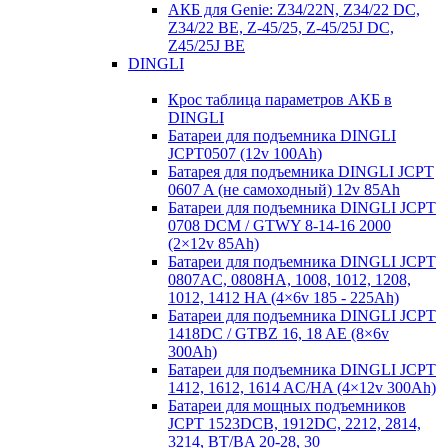
АКБ для Genie: Z34/22N, Z34/22 DC,
Z34/22 BE, Z-45/25, Z-45/25J DC,
Z45/25J BE
DINGLI
Крос таблица параметров АКБ в
DINGLI
Батареи для подъемника DINGLI
JCPT0507 (12v 100Ah)
Батарея для подъемника DINGLI JCPT
0607 A (не самоходный) 12v 85Ah
Батареи для подъемника DINGLI JCPT
0708 DCM / GTWY 8-14-16 2000
(2×12v 85Ah)
Батареи для подъемника DINGLI JCPT
0807AC, 0808HA, 1008, 1012, 1208,
1012, 1412 HA (4×6v 185 - 225Ah)
Батареи для подъемника DINGLI JCPT
1418DC / GTBZ 16, 18 AE (8×6v
300Ah)
Батареи для подъемника DINGLI JCPT
1412, 1612, 1614 AC/HA (4×12v 300Ah)
Батареи для мощных подъемников
JCPT 1523DCB, 1912DC, 2212, 2814,
3214, BT/BA 20-28, 30