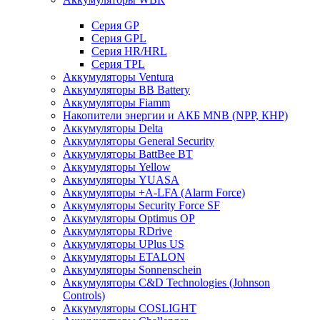
Cерия GP
Серия GPL
Серия HR/HRL
Серия TPL
Аккумуляторы Ventura
Аккумуляторы BB Battery
Аккумуляторы Fiamm
Накопители энергии и АКБ MNB (NPP, КНР)
Аккумуляторы Delta
Аккумуляторы General Security
Аккумуляторы BattBee BT
Аккумуляторы Yellow
Аккумуляторы YUASA
Аккумуляторы +A-LFA (Alarm Force)
Аккумуляторы Security Force SF
Аккумуляторы Optimus OP
Аккумуляторы RDrive
Аккумуляторы UPlus US
Аккумуляторы ETALON
Аккумуляторы Sonnenschein
Аккумуляторы С&D Technologies (Johnson
Controls)
Аккумуляторы COSLIGHT