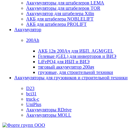
Аккумуляторы для штабелеров LEMA
Аккумуляторы для штабелеров TOR
Аккумулятор для штабелера Xilin
АКБ для штабелера NOBLELIFT
АКБ для штабелера PROLIFT
Аккумулятор
200Ah
АКБ 12в 200Ач для ИБП. AGM/GEL
Гелевые (GEL) для инверторов и ВИЭ
LiFePO4 для ИБП и ВИЭ
тяговый аккумулятор 200ач
грузовые, для строительной техники
Аккумуляторы для грузовиков и строительной техники
D23
bci31
truck-c
UniPlus
Аккумуляторы RDrive
Аккумуляторы MOLL