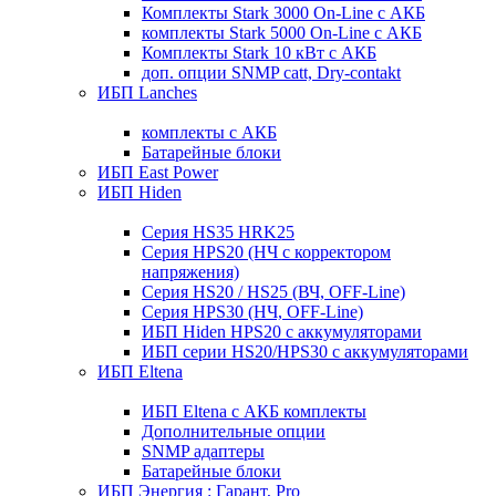
Комплекты Stark 3000 On-Line с АКБ
комплекты Stark 5000 On-Line с АКБ
Комплекты Stark 10 кВт с АКБ
доп. опции SNMP catt, Dry-contakt
ИБП Lanches
комплекты с АКБ
Батарейные блоки
ИБП East Power
ИБП Hiden
Серия HS35 HRK25
Серия HPS20 (НЧ с корректором
напряжения)
Серия HS20 / HS25 (ВЧ, OFF-Line)
Серия HPS30 (НЧ, OFF-Line)
ИБП Hiden HPS20 с аккумуляторами
ИБП серии HS20/HPS30 с аккумуляторами
ИБП Eltena
ИБП Eltena с АКБ комплекты
Дополнительные опции
SNMP адаптеры
Батарейные блоки
ИБП Энергия : Гарант, Pro