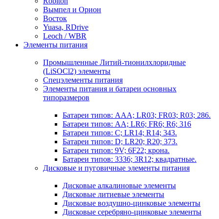
Robiton
Вымпел и Орион
Восток
Yuasa, RDrive
Leoch / WBR
Элементы питания
Промышленные Литий-тионилхлоридные
(LiSOCl2) элементы
Спецэлементы питания
Элементы питания и батареи основных
типоразмеров
Батареи типов: AAA; LR03; FR03; R03; 286.
Батареи типов: AA; LR6; FR6; R6; 316
Батареи типов: C; LR14; R14; 343.
Батареи типов: D; LR20; R20; 373.
Батареи типов: 9V; 6F22; крона.
Батареи типов: 3336; 3R12; квадратные.
Дисковые и пуговичные элементы питания
Дисковые алкалиновые элементы
Дисковые литиевые элементы
Дисковые воздушно-цинковые элементы
Дисковые серебряно-цинковые элементы