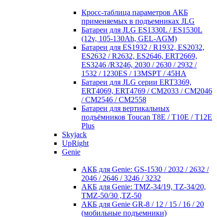
Кросc-таблица параметров АКБ
применяемых в подъемниках JLG
Батареи для JLG ES1330L / ES1530L
(12v, 105-130Ah, GEL-AGM)
Батареи для ES1932 / R1932, ES2032,
ES2632 / R2632, ES2646, ERT2669,
ES3246 /R3246, 2030 / 2630 / 2932 /
1532 / 1230ES / 13MSPT / 45HA
Батареи для JLG серии ERT3369,
ERT4069, ERT4769 / CM2033 / CM2046
/ CM2546 / CM2558
Батареи для вертикальных
подъёмников Toucan T8E / T10E / T12E
Plus
Skyjack
UpRight
Genie
АКБ для Genie: GS-1530 / 2032 / 2632 /
2046 / 2646 / 3246 / 3232
АКБ для Genie: TMZ-34/19, TZ-34/20,
TMZ-50/30 ,TZ-50
АКБ для Genie GR-8 / 12 / 15 / 16 / 20
(мобильные подъемники)