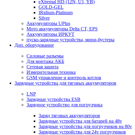
eXtremal HD (12N, U1, YB)
GOLD-GEL
IRidium-Platinum
Silver
Аккумуляторы UPlus
Мото аккумуляторы Delta CT, EPS
Аккумуляторы ИРКУТ
пуско-зарядные устройства, мини-бустеры
Доп. оборудование
Силовые разъемы
Для монтажа АКБ
Сетевая защита
Измерительная техника
GSM управление и контроль котлов
Зарядные устройства для тяговых аккумуляторов
LNP
Зарядные устройства ESB
Зарядное устройство для погрузчика
Заряд тяговых аккумуляторов
Зарядные устройства для батарей на 48v
Зарядные устройства для погрузчиков на 80v
Зарядные устройства для 24v погрузчиков