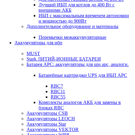
Лучший ИБП для котлов до 400 Вт с
внешними АКБ
ИБП с максимальным временем автономии
и мощностью до 900Вт
Дополнительное оборудование и материалы
Перемычки межаккумуляторные
Аккумуляторы для ибп
MUST
Stark ЛИТИЙ-ИОННЫЕ БАТАРЕИ
Батарея APC: аккумуляторы для ups apc, аналоги.
Батарейные картриджи UPS для ИБП APC
RBC7
RBC11
RBC55
Комплекты аналогов АКБ для замены в
блоках RBC
Аккумуляторы CSB
Аккумуляторы LEOCH
Аккумуляторы Star
Аккумуляторы VEKTOR
Аккумуляторы WBR