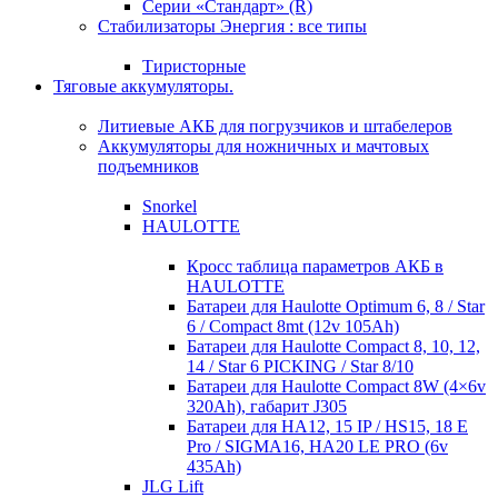
Серии «Стандарт» (R)
Стабилизаторы Энергия : все типы
Тиристорные
Тяговые аккумуляторы.
Литиевые АКБ для погрузчиков и штабелеров
Аккумуляторы для ножничных и мачтовых
подъемников
Snorkel
HAULOTTE
Кросc таблица параметров АКБ в
HAULOTTE
Батареи для Haulotte Optimum 6, 8 / Star
6 / Compact 8mt (12v 105Ah)
Батареи для Haulotte Compact 8, 10, 12,
14 / Star 6 PICKING / Star 8/10
Батареи для Haulotte Compact 8W (4×6v
320Ah), габарит J305
Батареи для HA12, 15 IP / HS15, 18 E
Pro / SIGMA16, HA20 LE PRO (6v
435Ah)
JLG Lift