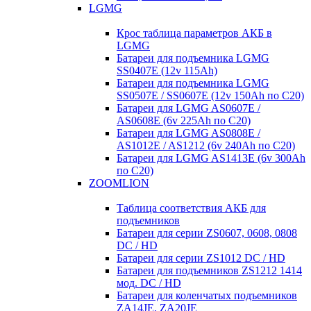
LGMG
Крос таблица параметров АКБ в
LGMG
Батареи для подъемника LGMG
SS0407E (12v 115Ah)
Батареи для подъемника LGMG
SS0507E / SS0607E (12v 150Ah по С20)
Батареи для LGMG AS0607E /
AS0608E (6v 225Ah по С20)
Батареи для LGMG AS0808E /
AS1012E / AS1212 (6v 240Ah по С20)
Батареи для LGMG AS1413E (6v 300Ah
по С20)
ZOOMLION
Таблица соответствия АКБ для
подъемников
Батареи для серии ZS0607, 0608, 0808
DC / HD
Батареи для серии ZS1012 DC / HD
Батареи для подъемников ZS1212 1414
мод. DC / HD
Батареи для коленчатых подъемников
ZA14JE, ZA20JE