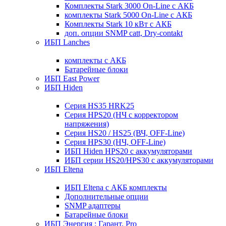
Комплекты Stark 3000 On-Line с АКБ
комплекты Stark 5000 On-Line с АКБ
Комплекты Stark 10 кВт с АКБ
доп. опции SNMP catt, Dry-contakt
ИБП Lanches
комплекты с АКБ
Батарейные блоки
ИБП East Power
ИБП Hiden
Серия HS35 HRK25
Серия HPS20 (НЧ с корректором
напряжения)
Серия HS20 / HS25 (ВЧ, OFF-Line)
Серия HPS30 (НЧ, OFF-Line)
ИБП Hiden HPS20 с аккумуляторами
ИБП серии HS20/HPS30 с аккумуляторами
ИБП Eltena
ИБП Eltena с АКБ комплекты
Дополнительные опции
SNMP адаптеры
Батарейные блоки
ИБП Энергия : Гарант, Pro