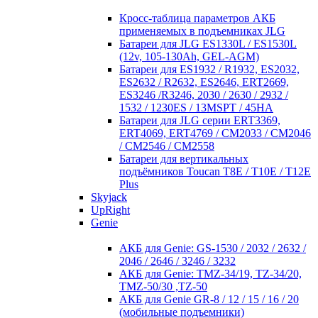
Кросc-таблица параметров АКБ
применяемых в подъемниках JLG
Батареи для JLG ES1330L / ES1530L
(12v, 105-130Ah, GEL-AGM)
Батареи для ES1932 / R1932, ES2032,
ES2632 / R2632, ES2646, ERT2669,
ES3246 /R3246, 2030 / 2630 / 2932 /
1532 / 1230ES / 13MSPT / 45HA
Батареи для JLG серии ERT3369,
ERT4069, ERT4769 / CM2033 / CM2046
/ CM2546 / CM2558
Батареи для вертикальных
подъёмников Toucan T8E / T10E / T12E
Plus
Skyjack
UpRight
Genie
АКБ для Genie: GS-1530 / 2032 / 2632 /
2046 / 2646 / 3246 / 3232
АКБ для Genie: TMZ-34/19, TZ-34/20,
TMZ-50/30 ,TZ-50
АКБ для Genie GR-8 / 12 / 15 / 16 / 20
(мобильные подъемники)