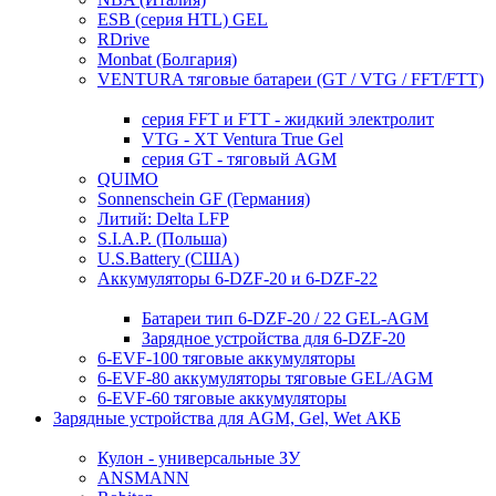
ESB (серия HTL) GEL
RDrive
Monbat (Болгария)
VENTURA тяговые батареи (GT / VTG / FFT/FTT)
серия FFT и FTT - жидкий электролит
VTG - XT Ventura True Gel
серия GT - тяговый AGM
QUIMO
Sonnenschein GF (Германия)
Литий: Delta LFP
S.I.A.P. (Польша)
U.S.Battery (США)
Аккумуляторы 6-DZF-20 и 6-DZF-22
Батареи тип 6-DZF-20 / 22 GEL-AGM
Зарядное устройства для 6-DZF-20
6-EVF-100 тяговые аккумуляторы
6-EVF-80 аккумуляторы тяговые GEL/AGM
6-EVF-60 тяговые аккумуляторы
Зарядные устройства для AGM, Gel, Wet АКБ
Кулон - универсальные ЗУ
ANSMANN