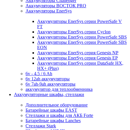
Аккумуляторы Challenger
Аккумуляторы ВОСТОК PRO
Аккумуляторы EnerSys
Аккумуляторы EnerSys серии PowerSafe V
FT
Аккумуляторы EnerSys серии Cyclon
Аккумуляторы EnerSys серии PowerSafe SBS
Аккумуляторы EnerSys серии PowerSafe SBS
EON
Аккумуляторы EnerSys серия Genesis NP
Аккумуляторы EnerSys серия Genesis EP
Аккумуляторы EnerSys серии DataSafe HX,
HX+ (Plus)
6v - 4.5 / 6 Ah
6v 12ah аккумуляторы
6v 7ah-9ah аккумуляторы
аккумулятор для теплообменника
Аккумуляторные шкафы, стеллажи
Дополнительное оборудование
Батарейные шкафы EAST
Стеллажи и шкафы для АКБ Forte
Батарейные шкафы Lanches
Стеллажи Stark