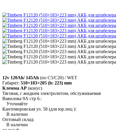
12v 120Ah/ 145Ah
(по C5/C20) / WET
Габарит:
510×183×205 (h: 223) mm
Клемма AP
(конус)
Тяговая, с жидким электролитом, обслуживаемая
Вавилова 9А стр 6.:
Уточняйте
Кантемировская ул. 58 (для юр.лиц ):
В наличии
Оптовый склад:
В наличии