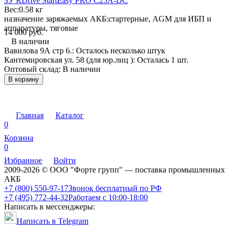
ЗУ RDrive StartEasy PRO C25A-DC
Вес:
0.58 кг
назначение заряжаемых АКБ:
стартерные, AGM для ИБП и
аппаратуры, тяговые
14 000 руб.
В наличии
Вавилова 9А стр 6.:
Осталось несколько штук
Кантемировская ул. 58 (для юр.лиц ):
Осталась 1 шт.
Оптовый склад:
В наличии
В корзину
Главная
Каталог
0
Корзина
0
Избранное
Войти
2009-2026 © ООО "Форте групп" — поставка промышленных
АКБ
+7 (800) 550-97-17
Звонок бесплатный по РФ
+7 (495) 772-44-32
Работаем с 10:00-18:00
Написать в мессенджеры:
Написать в Telegram