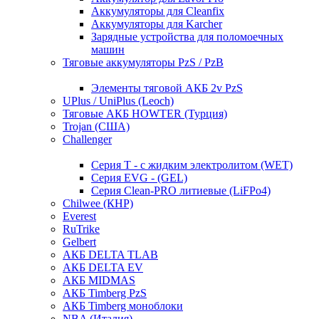
Аккумуляторы для Cleanfix
Аккумуляторы для Karcher
Зарядные устройства для поломоечных
машин
Тяговые аккумуляторы PzS / PzB
Элементы тяговой АКБ 2v PzS
UPlus / UniPlus (Leoch)
Тяговые АКБ HOWTER (Турция)
Trojan (США)
Challenger
Серия T - с жидким электролитом (WET)
Серия EVG - (GEL)
Серия Clean-PRO литиевые (LiFPo4)
Chilwee (КНР)
Everest
RuTrike
Gelbert
АКБ DELTA TLAB
АКБ DELTA EV
АКБ MIDMAS
АКБ Timberg PzS
АКБ Timberg моноблоки
NBA (Италия)