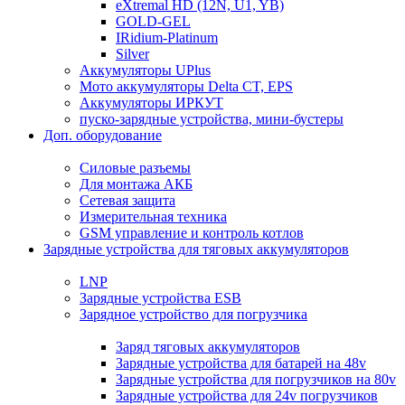
eXtremal HD (12N, U1, YB)
GOLD-GEL
IRidium-Platinum
Silver
Аккумуляторы UPlus
Мото аккумуляторы Delta CT, EPS
Аккумуляторы ИРКУТ
пуско-зарядные устройства, мини-бустеры
Доп. оборудование
Силовые разъемы
Для монтажа АКБ
Сетевая защита
Измерительная техника
GSM управление и контроль котлов
Зарядные устройства для тяговых аккумуляторов
LNP
Зарядные устройства ESB
Зарядное устройство для погрузчика
Заряд тяговых аккумуляторов
Зарядные устройства для батарей на 48v
Зарядные устройства для погрузчиков на 80v
Зарядные устройства для 24v погрузчиков