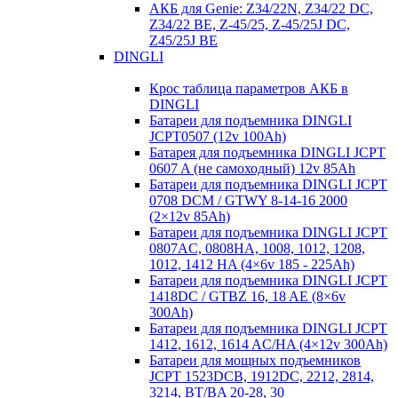
АКБ для Genie: Z34/22N, Z34/22 DC,
Z34/22 BE, Z-45/25, Z-45/25J DC,
Z45/25J BE
DINGLI
Крос таблица параметров АКБ в
DINGLI
Батареи для подъемника DINGLI
JCPT0507 (12v 100Ah)
Батарея для подъемника DINGLI JCPT
0607 A (не самоходный) 12v 85Ah
Батареи для подъемника DINGLI JCPT
0708 DCM / GTWY 8-14-16 2000
(2×12v 85Ah)
Батареи для подъемника DINGLI JCPT
0807AC, 0808HA, 1008, 1012, 1208,
1012, 1412 HA (4×6v 185 - 225Ah)
Батареи для подъемника DINGLI JCPT
1418DC / GTBZ 16, 18 AE (8×6v
300Ah)
Батареи для подъемника DINGLI JCPT
1412, 1612, 1614 AC/HA (4×12v 300Ah)
Батареи для мощных подъемников
JCPT 1523DCB, 1912DC, 2212, 2814,
3214, BT/BA 20-28, 30