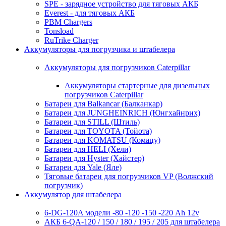
SPE - зарядное устройство для тяговых АКБ
Everest - для тяговых АКБ
PBM Chargers
Tonsload
RuTrike Charger
Аккумуляторы для погрузчика и штабелера
Аккумуляторы для погрузчиков Caterpillar
Аккумуляторы стартерные для дизельных
погрузчиков Caterpillar
Батареи для Balkancar (Балканкар)
Батареи для JUNGHEINRICH (Юнгхайнрих)
Батареи для STILL (Штиль)
Батареи для TOYOTA (Тойота)
Батареи для KOMATSU (Комацу)
Батареи для HELI (Хели)
Батареи для Hyster (Хайстер)
Батареи для Yale (Яле)
Тяговые батареи для погрузчиков VP (Волжский
погрузчик)
Аккумулятор для штабелера
6-DG-120A модели -80 -120 -150 -220 Ah 12v
АКБ 6-QA-120 / 150 / 180 / 195 / 205 для штабелера