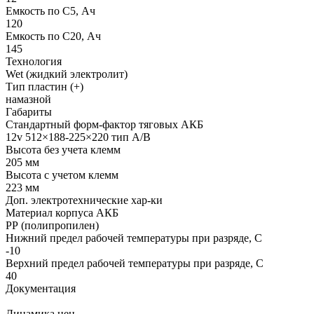
Емкость по С5, Ач
120
Емкость по С20, Ач
145
Технология
Wet (жидкий электролит)
Тип пластин (+)
намазной
Габариты
Стандартный форм-фактор тяговых АКБ
12v 512×188-225×220 тип А/В
Высота без учета клемм
205 мм
Высота с учетом клемм
223 мм
Доп. электротехнические хар-ки
Материал корпуса АКБ
РР (полипропилен)
Нижний предел рабочей температуры при разряде, С
-10
Верхний предел рабочей температуры при разряде, С
40
Документация
Динамика цен