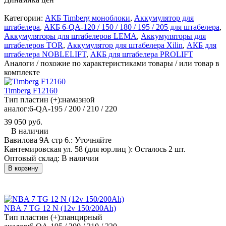
Категории:
АКБ Timberg моноблоки
,
Аккумулятор для
штабелера
,
АКБ 6-QA-120 / 150 / 180 / 195 / 205 для штабелера
,
Аккумуляторы для штабелеров LEMA
,
Аккумуляторы для
штабелеров TOR
,
Аккумулятор для штабелера Xilin
,
АКБ для
штабелера NOBLELIFT
,
АКБ для штабелера PROLIFT
Аналоги / похожие по характеристиками товары / или товар в
комплекте
Timberg F12160
Тип пластин (+):
намазной
аналог:
6-QA-195 / 200 / 210 / 220
39 050 руб.
В наличии
Вавилова 9А стр 6.:
Уточняйте
Кантемировская ул. 58 (для юр.лиц ):
Осталось 2 шт.
Оптовый склад:
В наличии
В корзину
NBA 7 TG 12 N (12v 150/200Ah)
Тип пластин (+):
панцирный