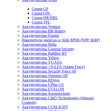
Cерия GP
Серия GPL
Серия HR/HRL
Серия TPL
Аккумуляторы Ventura
Аккумуляторы BB Battery
Аккумуляторы Fiamm
Накопители энергии и АКБ MNB (NPP, КНР)
Аккумуляторы Delta
Аккумуляторы General Security
Аккумуляторы BattBee BT
Аккумуляторы Yellow
Аккумуляторы YUASA
Аккумуляторы +A-LFA (Alarm Force)
Аккумуляторы Security Force SF
Аккумуляторы Optimus OP
Аккумуляторы RDrive
Аккумуляторы UPlus US
Аккумуляторы ETALON
Аккумуляторы Sonnenschein
Аккумуляторы С&D Technologies (Johnson
Controls)
Аккумуляторы COSLIGHT