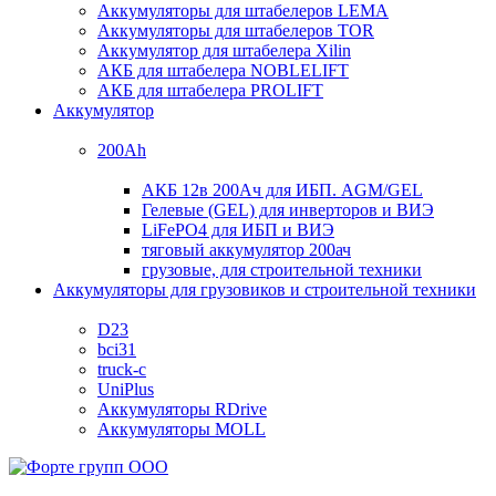
Аккумуляторы для штабелеров LEMA
Аккумуляторы для штабелеров TOR
Аккумулятор для штабелера Xilin
АКБ для штабелера NOBLELIFT
АКБ для штабелера PROLIFT
Аккумулятор
200Ah
АКБ 12в 200Ач для ИБП. AGM/GEL
Гелевые (GEL) для инверторов и ВИЭ
LiFePO4 для ИБП и ВИЭ
тяговый аккумулятор 200ач
грузовые, для строительной техники
Аккумуляторы для грузовиков и строительной техники
D23
bci31
truck-c
UniPlus
Аккумуляторы RDrive
Аккумуляторы MOLL