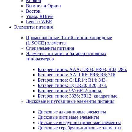
Robiton
Вымпел и Орион
Восток
Yuasa, RDrive
Leoch / WBR
Элементы питания
Промышленные Литий-тионилхлоридные
(LiSOCl2) элементы
Спецэлементы питания
Элементы питания и батареи основных
типоразмеров
Батареи типов: AAA; LR03; FR03; R03; 286.
Батареи типов: AA; LR6; FR6; R6; 316
Батареи типов: C; LR14; R14; 343.
Батареи типов: D; LR20; R20; 373.
Батареи типов: 9V; 6F22; крона.
Батареи типов: 3336; 3R12; квадратные.
Дисковые и пуговичные элементы питания
Дисковые алкалиновые элементы
Дисковые литиевые элементы
Дисковые воздушно-цинковые элементы
Дисковые серебряно-цинковые элементы