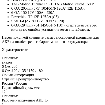
TAB Motion Tubular 145 T, TAB Motion Pasted 150 P
6-QA-205min(575) 105F51(N120A) 12В 115Ач
6-QA-150 12V 150Ah 550A
Powerbloc TP 12В 125Ач (С5)
SAiL 6-QA-180 12V 180Ah (C20)
6-QA-294min(754)145G51(N150) - стартерная батарея
иногда по ошибке устанавливается в штабелеры.
Перед покупкой сравните размер посадочной площадки для
АКБ на штабелере, с габаритом нового аккумулятора.
Характеристики
Основные
аналог
6-QA-205
6-QA-120 / 135 / 150 / 180
Общая информация
Страны: Бренд/производство
Россия / Россия
Гарантийный срок, мес
12
Основные
Рабочее напряжение АКБ, B
12