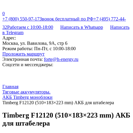
0
+7 (800) 550-97-17
Звонок бесплатный по РФ
+7 (495) 772-44-
32
Работаем с 10:00-18:00
Написать в Whatsapp
Написать
в Telegram
Адрес:
Москва, ул. Вавилова, 9А, стр 6
Режим работы:
Пн-Пт, с 10:00-18:00
Проложить маршрут
Электронная почта:
forte@h-energy.ru
Соцсети и мессенджеры:
Главная
Тяговые аккумуляторы.
АКБ Timberg моноблоки
Timberg F12120 (510×183×223 mm) АКБ для штабелера
Timberg F12120 (510×183×223 mm) АКБ
для штабелера