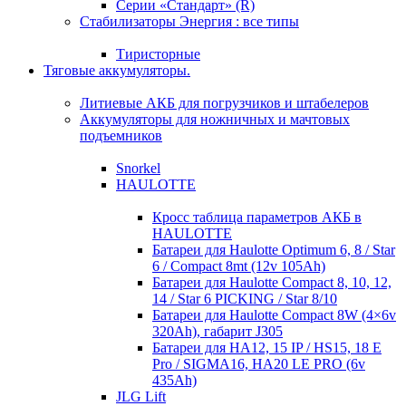
Серии «Стандарт» (R)
Стабилизаторы Энергия : все типы
Тиристорные
Тяговые аккумуляторы.
Литиевые АКБ для погрузчиков и штабелеров
Аккумуляторы для ножничных и мачтовых
подъемников
Snorkel
HAULOTTE
Кросc таблица параметров АКБ в
HAULOTTE
Батареи для Haulotte Optimum 6, 8 / Star
6 / Compact 8mt (12v 105Ah)
Батареи для Haulotte Compact 8, 10, 12,
14 / Star 6 PICKING / Star 8/10
Батареи для Haulotte Compact 8W (4×6v
320Ah), габарит J305
Батареи для HA12, 15 IP / HS15, 18 E
Pro / SIGMA16, HA20 LE PRO (6v
435Ah)
JLG Lift