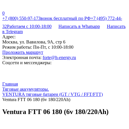
0
+7 (800) 550-97-17
Звонок бесплатный по РФ
+7 (495) 772-44-
32
Работаем с 10:00-18:00
Написать в Whatsapp
Написать
в Telegram
Адрес:
Москва, ул. Вавилова, 9А, стр 6
Режим работы:
Пн-Пт, с 10:00-18:00
Проложить маршрут
Электронная почта:
forte@h-energy.ru
Соцсети и мессенджеры:
Главная
Тяговые аккумуляторы.
VENTURA тяговые батареи (GT / VTG / FFT/FTT)
Ventura FТT 06 180 (6v 180/220Ah)
Ventura FТT 06 180 (6v 180/220Ah)