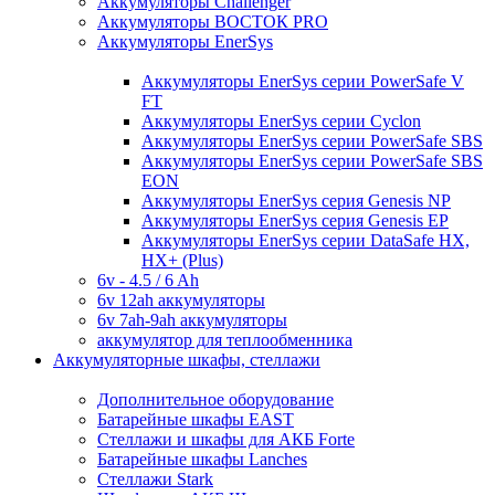
Аккумуляторы Challenger
Аккумуляторы ВОСТОК PRO
Аккумуляторы EnerSys
Аккумуляторы EnerSys серии PowerSafe V
FT
Аккумуляторы EnerSys серии Cyclon
Аккумуляторы EnerSys серии PowerSafe SBS
Аккумуляторы EnerSys серии PowerSafe SBS
EON
Аккумуляторы EnerSys серия Genesis NP
Аккумуляторы EnerSys серия Genesis EP
Аккумуляторы EnerSys серии DataSafe HX,
HX+ (Plus)
6v - 4.5 / 6 Ah
6v 12ah аккумуляторы
6v 7ah-9ah аккумуляторы
аккумулятор для теплообменника
Аккумуляторные шкафы, стеллажи
Дополнительное оборудование
Батарейные шкафы EAST
Стеллажи и шкафы для АКБ Forte
Батарейные шкафы Lanches
Стеллажи Stark