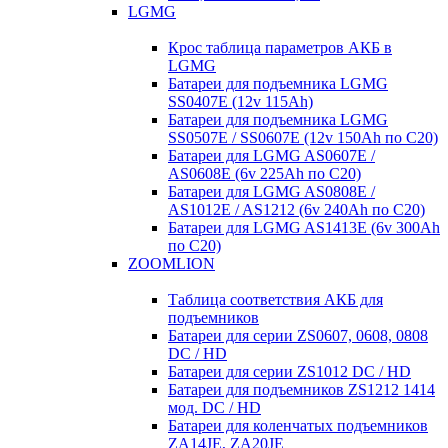
LGMG
Крос таблица параметров АКБ в
LGMG
Батареи для подъемника LGMG
SS0407E (12v 115Ah)
Батареи для подъемника LGMG
SS0507E / SS0607E (12v 150Ah по С20)
Батареи для LGMG AS0607E /
AS0608E (6v 225Ah по С20)
Батареи для LGMG AS0808E /
AS1012E / AS1212 (6v 240Ah по С20)
Батареи для LGMG AS1413E (6v 300Ah
по С20)
ZOOMLION
Таблица соответствия АКБ для
подъемников
Батареи для серии ZS0607, 0608, 0808
DC / HD
Батареи для серии ZS1012 DC / HD
Батареи для подъемников ZS1212 1414
мод. DC / HD
Батареи для коленчатых подъемников
ZA14JE, ZA20JE