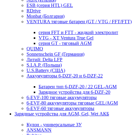
ESB (серия HTL) GEL
RDrive
Monbat (Болгария)
VENTURA тяговые батареи (GT / VTG / FFT/FTT)
серия FFT и FTT - жидкий электролит
VTG - XT Ventura True Gel
серия GT - тяговый AGM
QUIMO
Sonnenschein GF (Германия)
Литий: Delta LFP
S.I.A.P. (Польша)
U.S.Battery (США)
Аккумуляторы 6-DZF-20 и 6-DZF-22
Батареи тип 6-DZF-20 / 22 GEL-AGM
Зарядное устройства для 6-DZF-20
6-EVF-100 тяговые аккумуляторы
6-EVF-80 аккумуляторы тяговые GEL/AGM
6-EVF-60 тяговые аккумуляторы
Зарядные устройства для AGM, Gel, Wet АКБ
Кулон - универсальные ЗУ
ANSMANN