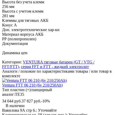
Высота без учета клемм
256 мм
Высота с учетом клемм
281 мм
Клеммы для тяговых АКБ
Конус А
Доп. электротехнические хар-ки
Материал корпуса АКБ
РР (полипропилен)
Документация
Динамика цен
Категории:
VENTURA тяговые батареи (GT / VTG /
FFT/FTT)
,
серия FFT и FTT - жидкий электролит
Аналоги / похожие по характеристиками товары / или товар в
комплекте
Ventura FТT 06 210 (6v 210/250Ah)
Тип пластин (+):
панцирный
аналог:
TE35
34 044 руб.
37 827 руб.
-10%
В наличии
Вавилова 9А стр 6.:
Уточняйте
Кантемировская ул. 58 (для юр.лиц ):
Уточняйте