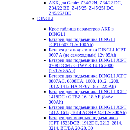
АКБ для Genie: Z34/22N, Z34/22 DC,
Z34/22 BE, Z-45/25, Z-45/25J DC,
Z45/25J BE
DINGLI
Крос таблица параметров АКБ в
DINGLI
Батареи для подъемника DINGLI
JCPT0507 (12v 100Ah)
Батарея для подъемника DINGLI JCPT
0607 A (не самоходный) 12v 85Ah
Батареи для подъемника DINGLI JCPT
0708 DCM / GTWY 8-14-16 2000
(2×12v 85Ah)
Батареи для подъемника DINGLI JCPT
0807AC, 0808HA, 1008, 1012, 1208,
1012, 1412 HA (4×6v 185 - 225Ah)
Батареи для подъемника DINGLI JCPT
1418DC / GTBZ 16, 18 AE (8×6v
300Ah)
Батареи для подъемника DINGLI JCPT
1412, 1612, 1614 AC/HA (4×12v 300Ah)
Батареи для мощных подъемников
JCPT 1523DCB, 1912DC, 2212, 2814,
3214, BT/BA 20-28, 30