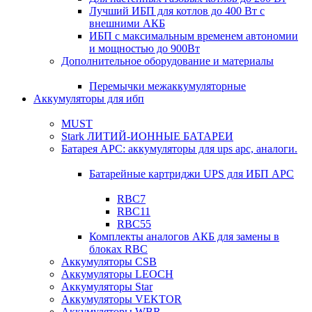
Лучший ИБП для котлов до 400 Вт с
внешними АКБ
ИБП с максимальным временем автономии
и мощностью до 900Вт
Дополнительное оборудование и материалы
Перемычки межаккумуляторные
Аккумуляторы для ибп
MUST
Stark ЛИТИЙ-ИОННЫЕ БАТАРЕИ
Батарея APC: аккумуляторы для ups apc, аналоги.
Батарейные картриджи UPS для ИБП APC
RBC7
RBC11
RBC55
Комплекты аналогов АКБ для замены в
блоках RBC
Аккумуляторы CSB
Аккумуляторы LEOCH
Аккумуляторы Star
Аккумуляторы VEKTOR
Аккумуляторы WBR