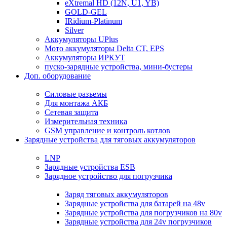
eXtremal HD (12N, U1, YB)
GOLD-GEL
IRidium-Platinum
Silver
Аккумуляторы UPlus
Мото аккумуляторы Delta CT, EPS
Аккумуляторы ИРКУТ
пуско-зарядные устройства, мини-бустеры
Доп. оборудование
Силовые разъемы
Для монтажа АКБ
Сетевая защита
Измерительная техника
GSM управление и контроль котлов
Зарядные устройства для тяговых аккумуляторов
LNP
Зарядные устройства ESB
Зарядное устройство для погрузчика
Заряд тяговых аккумуляторов
Зарядные устройства для батарей на 48v
Зарядные устройства для погрузчиков на 80v
Зарядные устройства для 24v погрузчиков