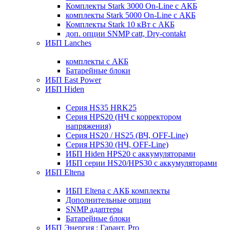
Комплекты Stark 3000 On-Line с АКБ
комплекты Stark 5000 On-Line с АКБ
Комплекты Stark 10 кВт с АКБ
доп. опции SNMP catt, Dry-contakt
ИБП Lanches
комплекты с АКБ
Батарейные блоки
ИБП East Power
ИБП Hiden
Серия HS35 HRK25
Серия HPS20 (НЧ с корректором
напряжения)
Серия HS20 / HS25 (ВЧ, OFF-Line)
Серия HPS30 (НЧ, OFF-Line)
ИБП Hiden HPS20 с аккумуляторами
ИБП серии HS20/HPS30 с аккумуляторами
ИБП Eltena
ИБП Eltena с АКБ комплекты
Дополнительные опции
SNMP адаптеры
Батарейные блоки
ИБП Энергия : Гарант, Pro