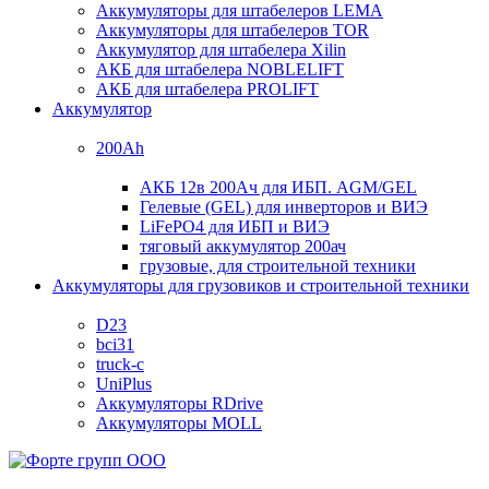
Аккумуляторы для штабелеров LEMA
Аккумуляторы для штабелеров TOR
Аккумулятор для штабелера Xilin
АКБ для штабелера NOBLELIFT
АКБ для штабелера PROLIFT
Аккумулятор
200Ah
АКБ 12в 200Ач для ИБП. AGM/GEL
Гелевые (GEL) для инверторов и ВИЭ
LiFePO4 для ИБП и ВИЭ
тяговый аккумулятор 200ач
грузовые, для строительной техники
Аккумуляторы для грузовиков и строительной техники
D23
bci31
truck-c
UniPlus
Аккумуляторы RDrive
Аккумуляторы MOLL