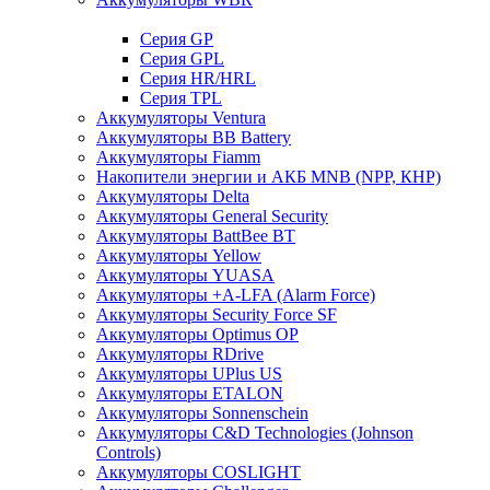
Cерия GP
Серия GPL
Серия HR/HRL
Серия TPL
Аккумуляторы Ventura
Аккумуляторы BB Battery
Аккумуляторы Fiamm
Накопители энергии и АКБ MNB (NPP, КНР)
Аккумуляторы Delta
Аккумуляторы General Security
Аккумуляторы BattBee BT
Аккумуляторы Yellow
Аккумуляторы YUASA
Аккумуляторы +A-LFA (Alarm Force)
Аккумуляторы Security Force SF
Аккумуляторы Optimus OP
Аккумуляторы RDrive
Аккумуляторы UPlus US
Аккумуляторы ETALON
Аккумуляторы Sonnenschein
Аккумуляторы С&D Technologies (Johnson
Controls)
Аккумуляторы COSLIGHT