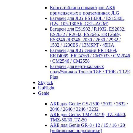
Кросc-таблица параметров АКБ
применяемых в подъемниках JLG
Батареи для JLG ES1330L / ES1530L
(12v, 105-130Ah, GEL-AGM)
Батареи для ES1932 / R1932, ES2032,
ES2632 / R2632, ES2646, ERT2669,
ES3246 /R3246, 2030 / 2630 / 2932 /
1532 / 1230ES / 13MSPT / 45HA
Батареи для JLG серии ERT3369,
ERT4069, ERT4769 / CM2033 / CM2046
/ CM2546 / CM2558
Батареи для вертикальных
подъёмников Toucan T8E / T10E / T12E
Plus
Skyjack
UpRight
Genie
АКБ для Genie: GS-1530 / 2032 / 2632 /
2046 / 2646 / 3246 / 3232
АКБ для Genie: TMZ-34/19, TZ-34/20,
TMZ-50/30 ,TZ-50
АКБ для Genie GR-8 / 12 / 15 / 16 / 20
(мобильные подъемники)