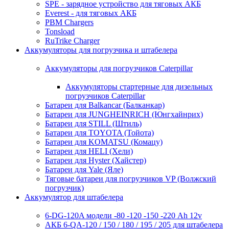
SPE - зарядное устройство для тяговых АКБ
Everest - для тяговых АКБ
PBM Chargers
Tonsload
RuTrike Charger
Аккумуляторы для погрузчика и штабелера
Аккумуляторы для погрузчиков Caterpillar
Аккумуляторы стартерные для дизельных
погрузчиков Caterpillar
Батареи для Balkancar (Балканкар)
Батареи для JUNGHEINRICH (Юнгхайнрих)
Батареи для STILL (Штиль)
Батареи для TOYOTA (Тойота)
Батареи для KOMATSU (Комацу)
Батареи для HELI (Хели)
Батареи для Hyster (Хайстер)
Батареи для Yale (Яле)
Тяговые батареи для погрузчиков VP (Волжский
погрузчик)
Аккумулятор для штабелера
6-DG-120A модели -80 -120 -150 -220 Ah 12v
АКБ 6-QA-120 / 150 / 180 / 195 / 205 для штабелера