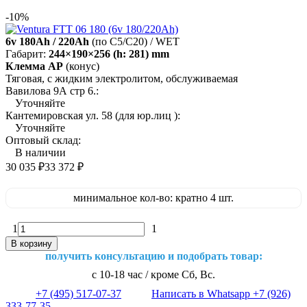
-10%
6v 180Ah / 220Ah
(по C5/C20) / WET
Габарит:
244×190×256 (h: 281) mm
Клемма AP
(конус)
Тяговая, с жидким электролитом, обслуживаемая
Вавилова 9А стр 6.:
Уточняйте
Кантемировская ул. 58 (для юр.лиц ):
Уточняйте
Оптовый склад:
В наличии
30 035
₽
33 372
₽
минимальное кол-во: кратно 4 шт.
1
1
В корзину
получить консультацию и подобрать товар:
с 10-18 час / кроме Сб, Вс.
+7 (495) 517-07-37
Написать в Whatsapp +7 (926)
333-77-35