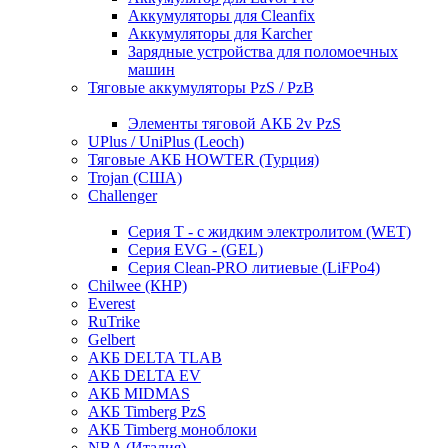
Аккумуляторы для Cleanfix
Аккумуляторы для Karcher
Зарядные устройства для поломоечных
машин
Тяговые аккумуляторы PzS / PzB
Элементы тяговой АКБ 2v PzS
UPlus / UniPlus (Leoch)
Тяговые АКБ HOWTER (Турция)
Trojan (США)
Challenger
Серия T - с жидким электролитом (WET)
Серия EVG - (GEL)
Серия Clean-PRO литиевые (LiFPo4)
Chilwee (КНР)
Everest
RuTrike
Gelbert
АКБ DELTA TLAB
АКБ DELTA EV
АКБ MIDMAS
АКБ Timberg PzS
АКБ Timberg моноблоки
NBA (Италия)