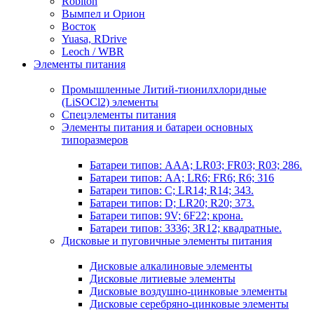
Robiton
Вымпел и Орион
Восток
Yuasa, RDrive
Leoch / WBR
Элементы питания
Промышленные Литий-тионилхлоридные
(LiSOCl2) элементы
Спецэлементы питания
Элементы питания и батареи основных
типоразмеров
Батареи типов: AAA; LR03; FR03; R03; 286.
Батареи типов: AA; LR6; FR6; R6; 316
Батареи типов: C; LR14; R14; 343.
Батареи типов: D; LR20; R20; 373.
Батареи типов: 9V; 6F22; крона.
Батареи типов: 3336; 3R12; квадратные.
Дисковые и пуговичные элементы питания
Дисковые алкалиновые элементы
Дисковые литиевые элементы
Дисковые воздушно-цинковые элементы
Дисковые серебряно-цинковые элементы