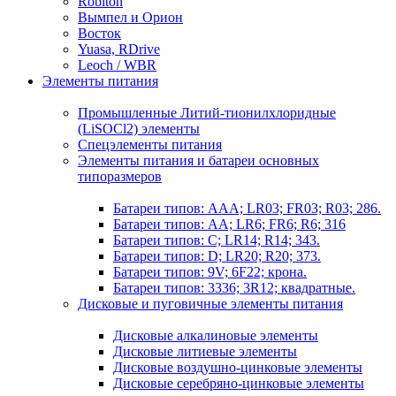
Robiton
Вымпел и Орион
Восток
Yuasa, RDrive
Leoch / WBR
Элементы питания
Промышленные Литий-тионилхлоридные
(LiSOCl2) элементы
Спецэлементы питания
Элементы питания и батареи основных
типоразмеров
Батареи типов: AAA; LR03; FR03; R03; 286.
Батареи типов: AA; LR6; FR6; R6; 316
Батареи типов: C; LR14; R14; 343.
Батареи типов: D; LR20; R20; 373.
Батареи типов: 9V; 6F22; крона.
Батареи типов: 3336; 3R12; квадратные.
Дисковые и пуговичные элементы питания
Дисковые алкалиновые элементы
Дисковые литиевые элементы
Дисковые воздушно-цинковые элементы
Дисковые серебряно-цинковые элементы