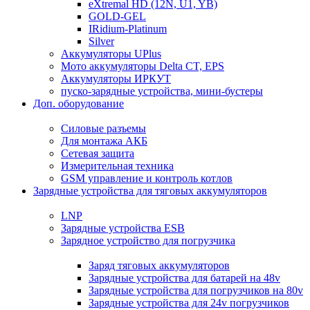
eXtremal HD (12N, U1, YB)
GOLD-GEL
IRidium-Platinum
Silver
Аккумуляторы UPlus
Мото аккумуляторы Delta CT, EPS
Аккумуляторы ИРКУТ
пуско-зарядные устройства, мини-бустеры
Доп. оборудование
Силовые разъемы
Для монтажа АКБ
Сетевая защита
Измерительная техника
GSM управление и контроль котлов
Зарядные устройства для тяговых аккумуляторов
LNP
Зарядные устройства ESB
Зарядное устройство для погрузчика
Заряд тяговых аккумуляторов
Зарядные устройства для батарей на 48v
Зарядные устройства для погрузчиков на 80v
Зарядные устройства для 24v погрузчиков