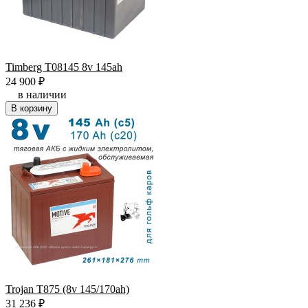
Timberg T08145 8v 145ah
24 900
₽
в наличии
В корзину
Trojan T875 (8v 145/170ah)
31 236
₽