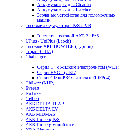
Аккумуляторы для Cleanfix
Аккумуляторы для Karcher
Зарядные устройства для поломоечных
машин
Тяговые аккумуляторы PzS / PzB
Элементы тяговой АКБ 2v PzS
UPlus / UniPlus (Leoch)
Тяговые АКБ HOWTER (Турция)
Trojan (США)
Challenger
Серия T - с жидким электролитом (WET)
Серия EVG - (GEL)
Серия Clean-PRO литиевые (LiFPo4)
Chilwee (КНР)
Everest
RuTrike
Gelbert
АКБ DELTA TLAB
АКБ DELTA EV
АКБ MIDMAS
АКБ Timberg PzS
АКБ Timberg моноблоки
NBA (Италия)