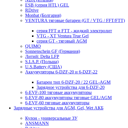
ESB (серия HTL) GEL
RDrive
Monbat (Болгария)
VENTURA тяговые батареи (GT / VTG / FFT/FTT)
серия FFT и FTT - жидкий электролит
VTG - XT Ventura True Gel
серия GT - тяговый AGM
QUIMO
Sonnenschein GF (Германия)
Литий: Delta LFP
S.I.A.P. (Польша)
U.S.Battery (США)
Аккумуляторы 6-DZF-20 и 6-DZF-22
Батареи тип 6-DZF-20 / 22 GEL-AGM
Зарядное устройства для 6-DZF-20
6-EVF-100 тяговые аккумуляторы
6-EVF-80 аккумуляторы тяговые GEL/AGM
6-EVF-60 тяговые аккумуляторы
Зарядные устройства для AGM, Gel, Wet АКБ
Кулон - универсальные ЗУ
ANSMANN