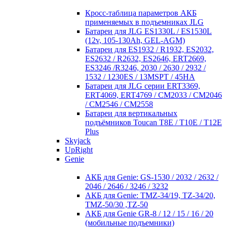
Кросc-таблица параметров АКБ
применяемых в подъемниках JLG
Батареи для JLG ES1330L / ES1530L
(12v, 105-130Ah, GEL-AGM)
Батареи для ES1932 / R1932, ES2032,
ES2632 / R2632, ES2646, ERT2669,
ES3246 /R3246, 2030 / 2630 / 2932 /
1532 / 1230ES / 13MSPT / 45HA
Батареи для JLG серии ERT3369,
ERT4069, ERT4769 / CM2033 / CM2046
/ CM2546 / CM2558
Батареи для вертикальных
подъёмников Toucan T8E / T10E / T12E
Plus
Skyjack
UpRight
Genie
АКБ для Genie: GS-1530 / 2032 / 2632 /
2046 / 2646 / 3246 / 3232
АКБ для Genie: TMZ-34/19, TZ-34/20,
TMZ-50/30 ,TZ-50
АКБ для Genie GR-8 / 12 / 15 / 16 / 20
(мобильные подъемники)