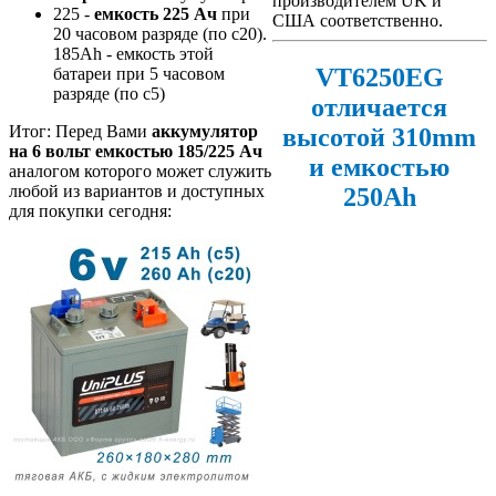
производителем UK и
225 -
емкость 225 Ач
при
США соответственно.
20 часовом разряде (по с20).
185Ah - емкость этой
VT6250EG
батареи при 5 часовом
разряде (по с5)
отличается
Итог: Перед Вами
аккумулятор
высотой 310mm
на 6 вольт емкостью 185/225 Ач
и емкостью
аналогом которого может служить
любой из вариантов и доступных
250Ah
для покупки сегодня: