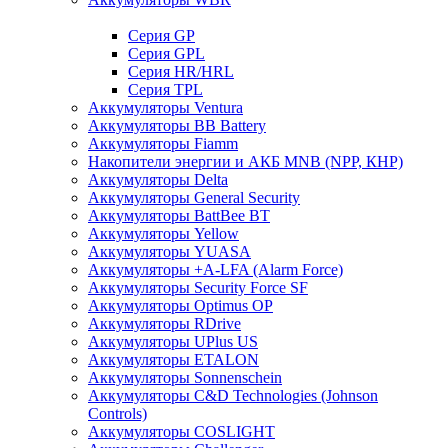
Cерия GP
Серия GPL
Серия HR/HRL
Серия TPL
Аккумуляторы Ventura
Аккумуляторы BB Battery
Аккумуляторы Fiamm
Накопители энергии и АКБ MNB (NPP, КНР)
Аккумуляторы Delta
Аккумуляторы General Security
Аккумуляторы BattBee BT
Аккумуляторы Yellow
Аккумуляторы YUASA
Аккумуляторы +A-LFA (Alarm Force)
Аккумуляторы Security Force SF
Аккумуляторы Optimus OP
Аккумуляторы RDrive
Аккумуляторы UPlus US
Аккумуляторы ETALON
Аккумуляторы Sonnenschein
Аккумуляторы С&D Technologies (Johnson
Controls)
Аккумуляторы COSLIGHT