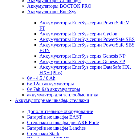
Аккумуляторы Challenger
Аккумуляторы ВОСТОК PRO
Аккумуляторы EnerSys
Аккумуляторы EnerSys серии PowerSafe V
FT
Аккумуляторы EnerSys серии Cyclon
Аккумуляторы EnerSys серии PowerSafe SBS
Аккумуляторы EnerSys серии PowerSafe SBS
EON
Аккумуляторы EnerSys серия Genesis NP
Аккумуляторы EnerSys серия Genesis EP
Аккумуляторы EnerSys серии DataSafe HX,
HX+ (Plus)
6v - 4.5 / 6 Ah
6v 12ah аккумуляторы
6v 7ah-9ah аккумуляторы
аккумулятор для теплообменника
Аккумуляторные шкафы, стеллажи
Дополнительное оборудование
Батарейные шкафы EAST
Стеллажи и шкафы для АКБ Forte
Батарейные шкафы Lanches
Стеллажи Stark