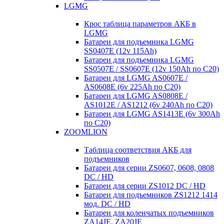
LGMG
Крос таблица параметров АКБ в
LGMG
Батареи для подъемника LGMG
SS0407E (12v 115Ah)
Батареи для подъемника LGMG
SS0507E / SS0607E (12v 150Ah по С20)
Батареи для LGMG AS0607E /
AS0608E (6v 225Ah по С20)
Батареи для LGMG AS0808E /
AS1012E / AS1212 (6v 240Ah по С20)
Батареи для LGMG AS1413E (6v 300Ah
по С20)
ZOOMLION
Таблица соответствия АКБ для
подъемников
Батареи для серии ZS0607, 0608, 0808
DC / HD
Батареи для серии ZS1012 DC / HD
Батареи для подъемников ZS1212 1414
мод. DC / HD
Батареи для коленчатых подъемников
ZA14JE, ZA20JE