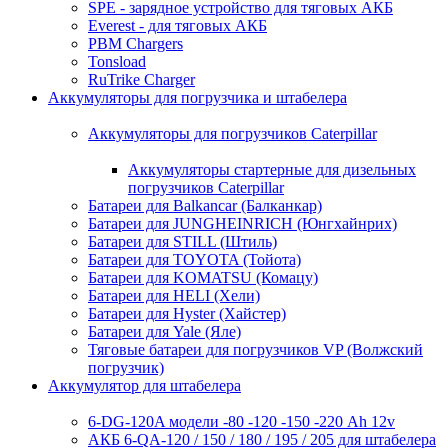
SPE - зарядное устройство для тяговых АКБ
Everest - для тяговых АКБ
PBM Chargers
Tonsload
RuTrike Charger
Аккумуляторы для погрузчика и штабелера
Аккумуляторы для погрузчиков Caterpillar
Аккумуляторы стартерные для дизельных
погрузчиков Caterpillar
Батареи для Balkancar (Балканкар)
Батареи для JUNGHEINRICH (Юнгхайнрих)
Батареи для STILL (Штиль)
Батареи для TOYOTA (Тойота)
Батареи для KOMATSU (Комацу)
Батареи для HELI (Хели)
Батареи для Hyster (Хайстер)
Батареи для Yale (Яле)
Тяговые батареи для погрузчиков VP (Волжский
погрузчик)
Аккумулятор для штабелера
6-DG-120A модели -80 -120 -150 -220 Ah 12v
АКБ 6-QA-120 / 150 / 180 / 195 / 205 для штабелера