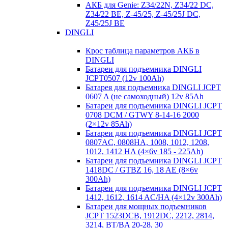
АКБ для Genie: Z34/22N, Z34/22 DC,
Z34/22 BE, Z-45/25, Z-45/25J DC,
Z45/25J BE
DINGLI
Крос таблица параметров АКБ в
DINGLI
Батареи для подъемника DINGLI
JCPT0507 (12v 100Ah)
Батарея для подъемника DINGLI JCPT
0607 A (не самоходный) 12v 85Ah
Батареи для подъемника DINGLI JCPT
0708 DCM / GTWY 8-14-16 2000
(2×12v 85Ah)
Батареи для подъемника DINGLI JCPT
0807AC, 0808HA, 1008, 1012, 1208,
1012, 1412 HA (4×6v 185 - 225Ah)
Батареи для подъемника DINGLI JCPT
1418DC / GTBZ 16, 18 AE (8×6v
300Ah)
Батареи для подъемника DINGLI JCPT
1412, 1612, 1614 AC/HA (4×12v 300Ah)
Батареи для мощных подъемников
JCPT 1523DCB, 1912DC, 2212, 2814,
3214, BT/BA 20-28, 30