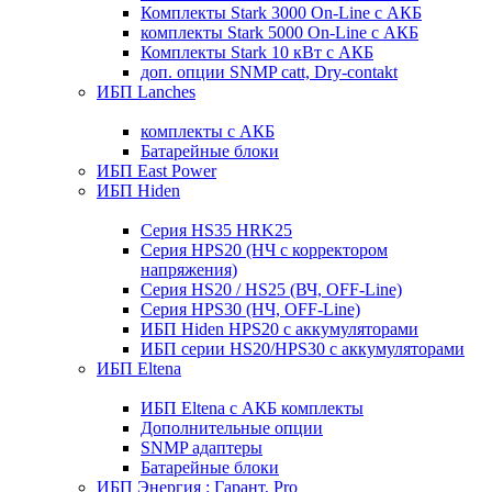
Комплекты Stark 3000 On-Line с АКБ
комплекты Stark 5000 On-Line с АКБ
Комплекты Stark 10 кВт с АКБ
доп. опции SNMP catt, Dry-contakt
ИБП Lanches
комплекты с АКБ
Батарейные блоки
ИБП East Power
ИБП Hiden
Серия HS35 HRK25
Серия HPS20 (НЧ с корректором
напряжения)
Серия HS20 / HS25 (ВЧ, OFF-Line)
Серия HPS30 (НЧ, OFF-Line)
ИБП Hiden HPS20 с аккумуляторами
ИБП серии HS20/HPS30 с аккумуляторами
ИБП Eltena
ИБП Eltena с АКБ комплекты
Дополнительные опции
SNMP адаптеры
Батарейные блоки
ИБП Энергия : Гарант, Pro