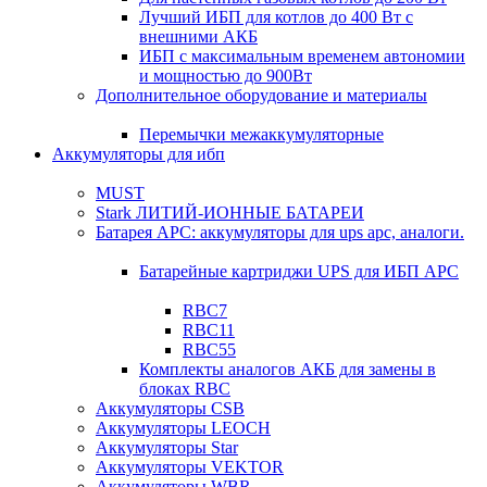
Лучший ИБП для котлов до 400 Вт с
внешними АКБ
ИБП с максимальным временем автономии
и мощностью до 900Вт
Дополнительное оборудование и материалы
Перемычки межаккумуляторные
Аккумуляторы для ибп
MUST
Stark ЛИТИЙ-ИОННЫЕ БАТАРЕИ
Батарея APC: аккумуляторы для ups apc, аналоги.
Батарейные картриджи UPS для ИБП APC
RBC7
RBC11
RBC55
Комплекты аналогов АКБ для замены в
блоках RBC
Аккумуляторы CSB
Аккумуляторы LEOCH
Аккумуляторы Star
Аккумуляторы VEKTOR
Аккумуляторы WBR