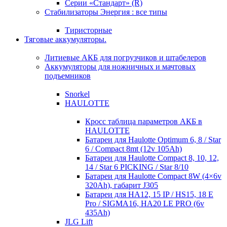
Серии «Стандарт» (R)
Стабилизаторы Энергия : все типы
Тиристорные
Тяговые аккумуляторы.
Литиевые АКБ для погрузчиков и штабелеров
Аккумуляторы для ножничных и мачтовых
подъемников
Snorkel
HAULOTTE
Кросc таблица параметров АКБ в
HAULOTTE
Батареи для Haulotte Optimum 6, 8 / Star
6 / Compact 8mt (12v 105Ah)
Батареи для Haulotte Compact 8, 10, 12,
14 / Star 6 PICKING / Star 8/10
Батареи для Haulotte Compact 8W (4×6v
320Ah), габарит J305
Батареи для HA12, 15 IP / HS15, 18 E
Pro / SIGMA16, HA20 LE PRO (6v
435Ah)
JLG Lift