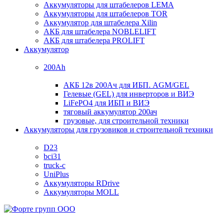
Аккумуляторы для штабелеров LEMA
Аккумуляторы для штабелеров TOR
Аккумулятор для штабелера Xilin
АКБ для штабелера NOBLELIFT
АКБ для штабелера PROLIFT
Аккумулятор
200Ah
АКБ 12в 200Ач для ИБП. AGM/GEL
Гелевые (GEL) для инверторов и ВИЭ
LiFePO4 для ИБП и ВИЭ
тяговый аккумулятор 200ач
грузовые, для строительной техники
Аккумуляторы для грузовиков и строительной техники
D23
bci31
truck-c
UniPlus
Аккумуляторы RDrive
Аккумуляторы MOLL