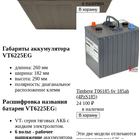
в наличии
В корзину
Габариты аккумулятора
VT6225EG
длинна: 260 мм
ширина: 182 мм
высота: 290 мм
полярность: диаганальное
расположение клемм
Timberg T06185 6v 185ah
(4PzS185)
Расшифровка названия
24 100
₽
батареи VT6225EG:
в наличии
В корзину
VT- серия тяговых АКБ с
жидким электролитом.
6 вольт - рабочее
Эти две модели отличаются
напряжение
аккумулятора