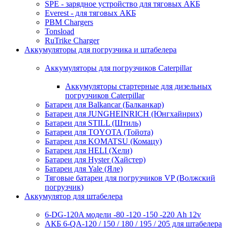
SPE - зарядное устройство для тяговых АКБ
Everest - для тяговых АКБ
PBM Chargers
Tonsload
RuTrike Charger
Аккумуляторы для погрузчика и штабелера
Аккумуляторы для погрузчиков Caterpillar
Аккумуляторы стартерные для дизельных
погрузчиков Caterpillar
Батареи для Balkancar (Балканкар)
Батареи для JUNGHEINRICH (Юнгхайнрих)
Батареи для STILL (Штиль)
Батареи для TOYOTA (Тойота)
Батареи для KOMATSU (Комацу)
Батареи для HELI (Хели)
Батареи для Hyster (Хайстер)
Батареи для Yale (Яле)
Тяговые батареи для погрузчиков VP (Волжский
погрузчик)
Аккумулятор для штабелера
6-DG-120A модели -80 -120 -150 -220 Ah 12v
АКБ 6-QA-120 / 150 / 180 / 195 / 205 для штабелера