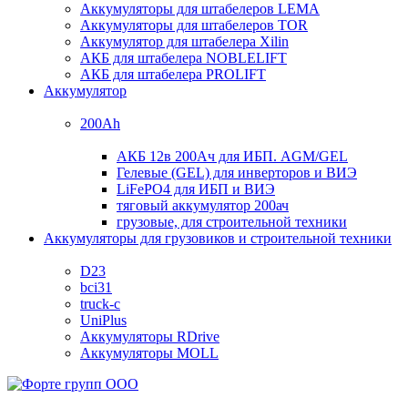
Аккумуляторы для штабелеров LEMA
Аккумуляторы для штабелеров TOR
Аккумулятор для штабелера Xilin
АКБ для штабелера NOBLELIFT
АКБ для штабелера PROLIFT
Аккумулятор
200Ah
АКБ 12в 200Ач для ИБП. AGM/GEL
Гелевые (GEL) для инверторов и ВИЭ
LiFePO4 для ИБП и ВИЭ
тяговый аккумулятор 200ач
грузовые, для строительной техники
Аккумуляторы для грузовиков и строительной техники
D23
bci31
truck-c
UniPlus
Аккумуляторы RDrive
Аккумуляторы MOLL