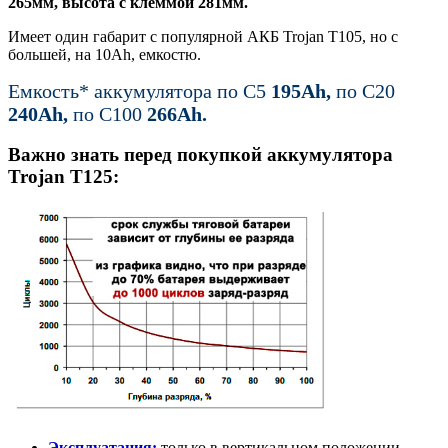
265мм, высота с клеммой 281мм.
Имеет один габарит с популярной АКБ Trojan T105, но с
большей, на 10Ah, емкостю.
Емкость* аккумулятора по С5
195Ah,
по C20
240Ah,
по C100
266Ah.
Важно знать перед покупкой аккумулятора
Trojan T125:
Эксплуатация:
только в вертикальном положении.