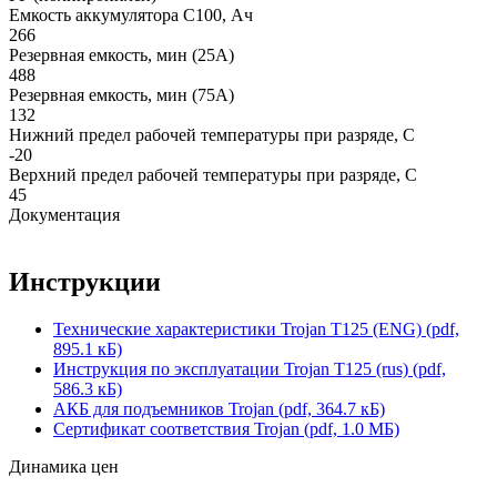
Емкость аккумулятора С100, Ач
266
Резервная емкость, мин (25А)
488
Резервная емкость, мин (75А)
132
Нижний предел рабочей температуры при разряде, С
-20
Верхний предел рабочей температуры при разряде, С
45
Документация
Инструкции
Технические характеристики Trojan T125 (ENG) (pdf,
895.1 кБ)
Инструкция по эксплуатации Trojan T125 (rus) (pdf,
586.3 кБ)
АКБ для подъемников Trojan (pdf, 364.7 кБ)
Сертификат соответствия Trojan (pdf, 1.0 МБ)
Динамика цен