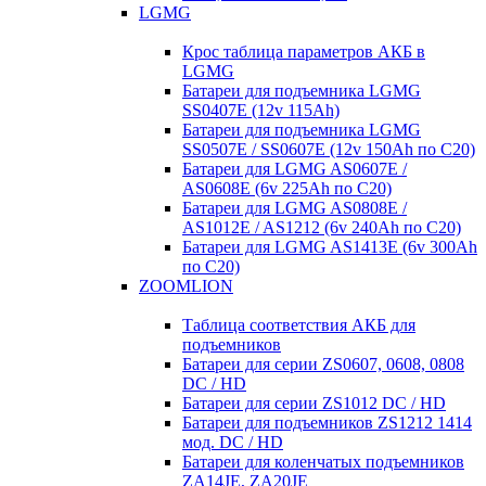
LGMG
Крос таблица параметров АКБ в
LGMG
Батареи для подъемника LGMG
SS0407E (12v 115Ah)
Батареи для подъемника LGMG
SS0507E / SS0607E (12v 150Ah по С20)
Батареи для LGMG AS0607E /
AS0608E (6v 225Ah по С20)
Батареи для LGMG AS0808E /
AS1012E / AS1212 (6v 240Ah по С20)
Батареи для LGMG AS1413E (6v 300Ah
по С20)
ZOOMLION
Таблица соответствия АКБ для
подъемников
Батареи для серии ZS0607, 0608, 0808
DC / HD
Батареи для серии ZS1012 DC / HD
Батареи для подъемников ZS1212 1414
мод. DC / HD
Батареи для коленчатых подъемников
ZA14JE, ZA20JE