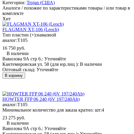
Категории:
Trojan (США)
Аналоги / похожие по характеристиками товары / или товар в
комплекте
Хит
FLAGMAN XT-106 (Leoch)
Тип пластин (+):
намазной
аналог:
T105
16 750 руб.
В наличии
Вавилова 9А стр 6.:
Уточняйте
Кантемировская ул. 58 (для юр.лиц ):
В наличии
Оптовый склад:
Уточняйте
В корзину
HOWTER FFP 06 240 (6V 197/240Ah)
аналог:
T105
Минимальное количество для заказа кратно: шт:
4
23 275 руб.
В наличии
Вавилова 9А стр 6.:
Уточняйте
Кантемировская ул. 58 (для юр.лиц ):
Уточняйте