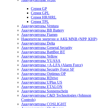
Cерия GP
Серия GPL
Серия HR/HRL
Серия TPL
Аккумуляторы Ventura
Аккумуляторы BB Battery
Аккумуляторы Fiamm
Накопители энергии и АКБ MNB (NPP, КНР)
Аккумуляторы Delta
Аккумуляторы General Security
Аккумуляторы BattBee BT
Аккумуляторы Yellow
Аккумуляторы YUASA
Аккумуляторы +A-LFA (Alarm Force)
Аккумуляторы Security Force SF
Аккумуляторы Optimus OP
Аккумуляторы RDrive
Аккумуляторы UPlus US
Аккумуляторы ETALON
Аккумуляторы Sonnenschein
Аккумуляторы С&D Technologies (Johnson
Controls)
Аккумуляторы COSLIGHT