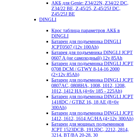
АКБ для Genie: Z34/22N, Z34/22 DC,
Z34/22 BE, Z-45/25, Z-45/25J DC,
Z45/25J BE
DINGLI
Крос таблица параметров АКБ в
DINGLI
Батареи для подъемника DINGLI
JCPT0507 (12v 100Ah)
Батарея для подъемника DINGLI JCPT
0607 A (не самоходный) 12v 85Ah
Батареи для подъемника DINGLI JCPT
0708 DCM / GTWY 8-14-16 2000
(2×12v 85Ah)
Батареи для подъемника DINGLI JCPT
0807AC, 0808HA, 1008, 1012, 1208,
1012, 1412 HA (4×6v 185 - 225Ah)
Батареи для подъемника DINGLI JCPT
1418DC / GTBZ 16, 18 AE (8×6v
300Ah)
Батареи для подъемника DINGLI JCPT
1412, 1612, 1614 AC/HA (4×12v 300Ah)
Батареи для мощных подъемников
JCPT 1523DCB, 1912DC, 2212, 2814,
3214, BT/BA 20-28, 30