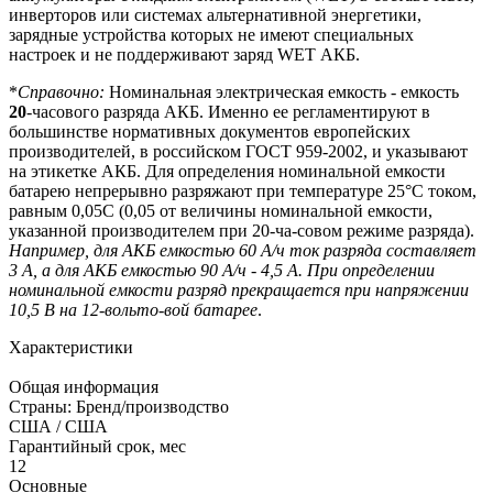
инверторов или системах альтернативной энергетики,
зарядные устройства которых не имеют специальных
настроек и не поддерживают заряд WET АКБ.
*
Справочно:
Номинальная электрическая емкость - емкость
20
-часового разряда АКБ. Именно ее регламентируют в
большинстве нормативных документов европейских
производителей, в российском ГОСТ 959-2002, и указывают
на этикетке АКБ. Для определения номинальной емкости
батарею непрерывно разряжают при температуре 25°С током,
равным 0,05С (0,05 от величины номинальной емкости,
указанной производителем при 20-ча-совом режиме разряда).
Например, для АКБ емкостью 60 А/ч ток разряда составляет
3 А, а для АКБ емкостью 90 А/ч - 4,5 А. При определении
номинальной емкости разряд прекращается при напряжении
10,5 В на 12-вольто-вой батарее
.
Характеристики
Общая информация
Страны: Бренд/производство
США / США
Гарантийный срок, мес
12
Основные