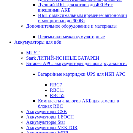
Лучший ИБП для котлов до 400 Вт с
внешними АКБ
ИБП с максимальным временем автономии
и мощностью до 900Вт
Дополнительное оборудование и материалы
Перемычки межаккумуляторные
Аккумуляторы для ибп
MUST
Stark ЛИТИЙ-ИОННЫЕ БАТАРЕИ
Батарея APC: аккумуляторы для ups apc, аналоги.
Батарейные картриджи UPS для ИБП APC
RBC7
RBC11
RBC55
Комплекты аналогов АКБ для замены в
блоках RBC
Аккумуляторы CSB
Аккумуляторы LEOCH
Аккумуляторы Star
Аккумуляторы VEKTOR
Аккумуляторы WBR