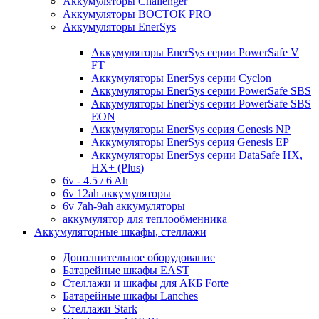
Аккумуляторы Challenger
Аккумуляторы ВОСТОК PRO
Аккумуляторы EnerSys
Аккумуляторы EnerSys серии PowerSafe V
FT
Аккумуляторы EnerSys серии Cyclon
Аккумуляторы EnerSys серии PowerSafe SBS
Аккумуляторы EnerSys серии PowerSafe SBS
EON
Аккумуляторы EnerSys серия Genesis NP
Аккумуляторы EnerSys серия Genesis EP
Аккумуляторы EnerSys серии DataSafe HX,
HX+ (Plus)
6v - 4.5 / 6 Ah
6v 12ah аккумуляторы
6v 7ah-9ah аккумуляторы
аккумулятор для теплообменника
Аккумуляторные шкафы, стеллажи
Дополнительное оборудование
Батарейные шкафы EAST
Стеллажи и шкафы для АКБ Forte
Батарейные шкафы Lanches
Стеллажи Stark