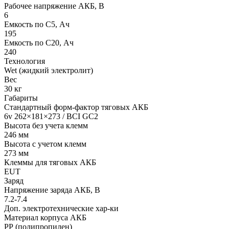
Рабочее напряжение АКБ, B
6
Емкость по С5, Ач
195
Емкость по С20, Ач
240
Технология
Wet (жидкий электролит)
Вес
30 кг
Габариты
Стандартный форм-фактор тяговых АКБ
6v 262×181×273 / BCI GC2
Высота без учета клемм
246 мм
Высота с учетом клемм
273 мм
Клеммы для тяговых АКБ
EUT
Заряд
Напряжение заряда АКБ, В
7.2-7.4
Доп. электротехнические хар-ки
Материал корпуса АКБ
РР (полипропилен)