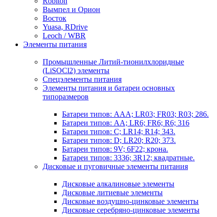
Robiton
Вымпел и Орион
Восток
Yuasa, RDrive
Leoch / WBR
Элементы питания
Промышленные Литий-тионилхлоридные
(LiSOCl2) элементы
Спецэлементы питания
Элементы питания и батареи основных
типоразмеров
Батареи типов: AAA; LR03; FR03; R03; 286.
Батареи типов: AA; LR6; FR6; R6; 316
Батареи типов: C; LR14; R14; 343.
Батареи типов: D; LR20; R20; 373.
Батареи типов: 9V; 6F22; крона.
Батареи типов: 3336; 3R12; квадратные.
Дисковые и пуговичные элементы питания
Дисковые алкалиновые элементы
Дисковые литиевые элементы
Дисковые воздушно-цинковые элементы
Дисковые серебряно-цинковые элементы