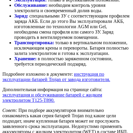
Обслуживание:
необходим контроль уровня
электролита и своевременный долив воды.
Заряд:
специальными ЗУ с соответствующим профилем
заряда АКБ. Если до этого Вы эксплуатировали АКБ,
изготовленные по технологии AGM или Gel,
необходима смена профиля или самого ЗУ. Заряд
проводить в вентилируемом помещении.
Транспортировка:
только в вертикальном положении,
исключающим крены и перевороты. Батарея полностью
залита электролитом и готова к эксплуатации.
Хранение:
в полностью заряженном состоянии,
требуется периодический подзаряд.
Подробнее изложено в документе:
инструкция по
эксплуатации батарей Trojan от завода изготовителя.
Дополнительная информация на странице сайта:
эксплуатация и обслуживание батарей с жидким
электролитом T125-T890.
Совет:
При подборе аккумуляторов внимательно
ознакомьтесь какая серия батарей Trojan под какие цели
подходит, иначе купленная батарея может не прослужить
заявленного срока эксплуатации. Недопустимо применять
аккумуляторы с жидким электролитом (WET) в составе ИБП,