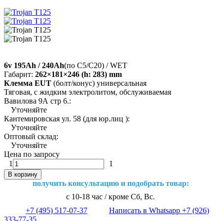
6v 195Ah / 240Ah
(по C5/C20) / WET
Габарит:
262×181×246 (h: 283) mm
Клемма EUT
(болт/конус) универсальная
Тяговая, с жидким электролитом, обслуживаемая
Вавилова 9А стр 6.:
Уточняйте
Кантемировская ул. 58 (для юр.лиц ):
Уточняйте
Оптовый склад:
Уточняйте
Цена по запросу
1
1
В корзину
получить консультацию и подобрать товар:
с 10-18 час / кроме Сб, Вс.
+7 (495) 517-07-37
Написать в Whatsapp +7 (926)
333-77-35