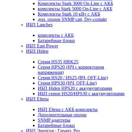
Комплекты Stark 3000 On-Line с АКБ
комплекты Stark 5000 On-Line с АКБ
Комплекты Stark 10 кВт с АКБ
доп. опции SNMP catt, Dry-contakt
ИБП Lanches
комплекты с АКБ
Батарейные блоки
ИБП East Power
ИБП Hiden
Серия HS35 HRK25
Серия HPS20 (НЧ с корректором
напряжения)
Серия HS20 / HS25 (ВЧ, OFF-Line)
Серия HPS30 (НЧ, OFF-Line)
ИБП Hiden HPS20 с аккумуляторами
ИБП серии HS20/HPS30 с аккумуляторами
ИБП Eltena
ИБП Eltena с АКБ комплекты
Дополнительные опции
SNMP адаптеры
Батарейные блоки
ИБП Энергия : Гарант, Pro