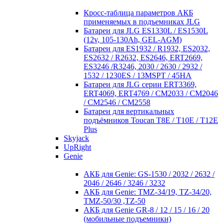
Кросc-таблица параметров АКБ
применяемых в подъемниках JLG
Батареи для JLG ES1330L / ES1530L
(12v, 105-130Ah, GEL-AGM)
Батареи для ES1932 / R1932, ES2032,
ES2632 / R2632, ES2646, ERT2669,
ES3246 /R3246, 2030 / 2630 / 2932 /
1532 / 1230ES / 13MSPT / 45HA
Батареи для JLG серии ERT3369,
ERT4069, ERT4769 / CM2033 / CM2046
/ CM2546 / CM2558
Батареи для вертикальных
подъёмников Toucan T8E / T10E / T12E
Plus
Skyjack
UpRight
Genie
АКБ для Genie: GS-1530 / 2032 / 2632 /
2046 / 2646 / 3246 / 3232
АКБ для Genie: TMZ-34/19, TZ-34/20,
TMZ-50/30 ,TZ-50
АКБ для Genie GR-8 / 12 / 15 / 16 / 20
(мобильные подъемники)