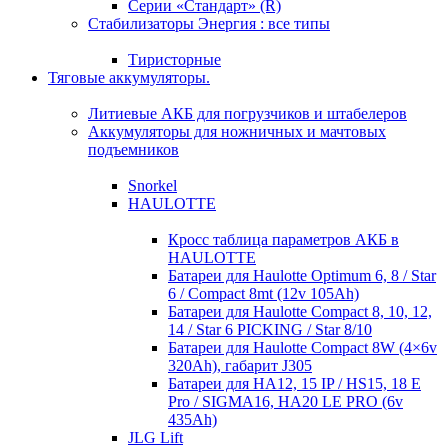
Серии «Стандарт» (R)
Стабилизаторы Энергия : все типы
Тиристорные
Тяговые аккумуляторы.
Литиевые АКБ для погрузчиков и штабелеров
Аккумуляторы для ножничных и мачтовых
подъемников
Snorkel
HAULOTTE
Кросc таблица параметров АКБ в
HAULOTTE
Батареи для Haulotte Optimum 6, 8 / Star
6 / Compact 8mt (12v 105Ah)
Батареи для Haulotte Compact 8, 10, 12,
14 / Star 6 PICKING / Star 8/10
Батареи для Haulotte Compact 8W (4×6v
320Ah), габарит J305
Батареи для HA12, 15 IP / HS15, 18 E
Pro / SIGMA16, HA20 LE PRO (6v
435Ah)
JLG Lift