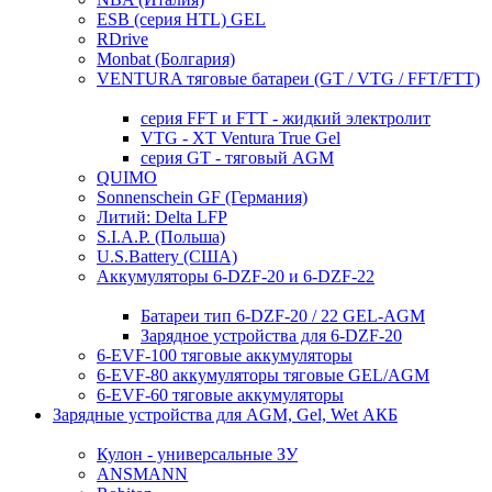
ESB (серия HTL) GEL
RDrive
Monbat (Болгария)
VENTURA тяговые батареи (GT / VTG / FFT/FTT)
серия FFT и FTT - жидкий электролит
VTG - XT Ventura True Gel
серия GT - тяговый AGM
QUIMO
Sonnenschein GF (Германия)
Литий: Delta LFP
S.I.A.P. (Польша)
U.S.Battery (США)
Аккумуляторы 6-DZF-20 и 6-DZF-22
Батареи тип 6-DZF-20 / 22 GEL-AGM
Зарядное устройства для 6-DZF-20
6-EVF-100 тяговые аккумуляторы
6-EVF-80 аккумуляторы тяговые GEL/AGM
6-EVF-60 тяговые аккумуляторы
Зарядные устройства для AGM, Gel, Wet АКБ
Кулон - универсальные ЗУ
ANSMANN