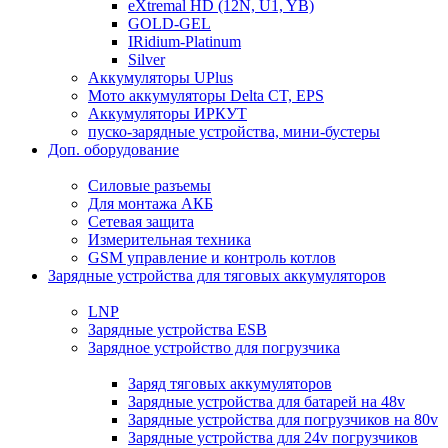
eXtremal HD (12N, U1, YB)
GOLD-GEL
IRidium-Platinum
Silver
Аккумуляторы UPlus
Мото аккумуляторы Delta CT, EPS
Аккумуляторы ИРКУТ
пуско-зарядные устройства, мини-бустеры
Доп. оборудование
Силовые разъемы
Для монтажа АКБ
Сетевая защита
Измерительная техника
GSM управление и контроль котлов
Зарядные устройства для тяговых аккумуляторов
LNP
Зарядные устройства ESB
Зарядное устройство для погрузчика
Заряд тяговых аккумуляторов
Зарядные устройства для батарей на 48v
Зарядные устройства для погрузчиков на 80v
Зарядные устройства для 24v погрузчиков