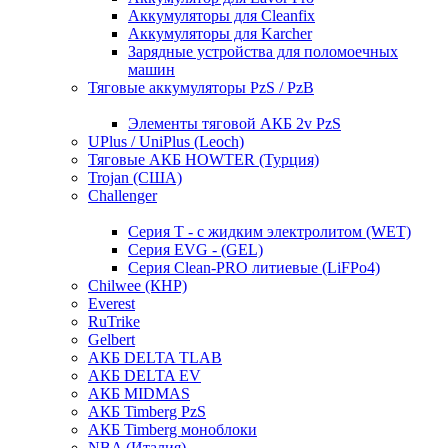
Аккумуляторы для Cleanfix
Аккумуляторы для Karcher
Зарядные устройства для поломоечных
машин
Тяговые аккумуляторы PzS / PzB
Элементы тяговой АКБ 2v PzS
UPlus / UniPlus (Leoch)
Тяговые АКБ HOWTER (Турция)
Trojan (США)
Challenger
Серия T - с жидким электролитом (WET)
Серия EVG - (GEL)
Серия Clean-PRO литиевые (LiFPo4)
Chilwee (КНР)
Everest
RuTrike
Gelbert
АКБ DELTA TLAB
АКБ DELTA EV
АКБ MIDMAS
АКБ Timberg PzS
АКБ Timberg моноблоки
NBA (Италия)