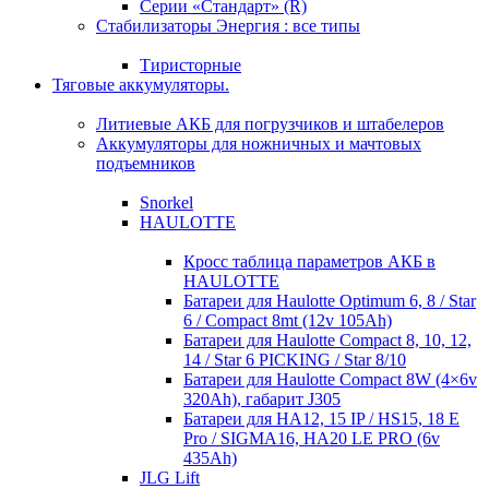
Серии «Стандарт» (R)
Стабилизаторы Энергия : все типы
Тиристорные
Тяговые аккумуляторы.
Литиевые АКБ для погрузчиков и штабелеров
Аккумуляторы для ножничных и мачтовых
подъемников
Snorkel
HAULOTTE
Кросc таблица параметров АКБ в
HAULOTTE
Батареи для Haulotte Optimum 6, 8 / Star
6 / Compact 8mt (12v 105Ah)
Батареи для Haulotte Compact 8, 10, 12,
14 / Star 6 PICKING / Star 8/10
Батареи для Haulotte Compact 8W (4×6v
320Ah), габарит J305
Батареи для HA12, 15 IP / HS15, 18 E
Pro / SIGMA16, HA20 LE PRO (6v
435Ah)
JLG Lift