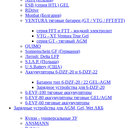
ESB (серия HTL) GEL
RDrive
Monbat (Болгария)
VENTURA тяговые батареи (GT / VTG / FFT/FTT)
серия FFT и FTT - жидкий электролит
VTG - XT Ventura True Gel
серия GT - тяговый AGM
QUIMO
Sonnenschein GF (Германия)
Литий: Delta LFP
S.I.A.P. (Польша)
U.S.Battery (США)
Аккумуляторы 6-DZF-20 и 6-DZF-22
Батареи тип 6-DZF-20 / 22 GEL-AGM
Зарядное устройства для 6-DZF-20
6-EVF-100 тяговые аккумуляторы
6-EVF-80 аккумуляторы тяговые GEL/AGM
6-EVF-60 тяговые аккумуляторы
Зарядные устройства для AGM, Gel, Wet АКБ
Кулон - универсальные ЗУ
ANSMANN