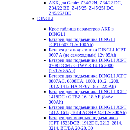
АКБ для Genie: Z34/22N, Z34/22 DC,
Z34/22 BE, Z-45/25, Z-45/25J DC,
Z45/25J BE
DINGLI
Крос таблица параметров АКБ в
DINGLI
Батареи для подъемника DINGLI
JCPT0507 (12v 100Ah)
Батарея для подъемника DINGLI JCPT
0607 A (не самоходный) 12v 85Ah
Батареи для подъемника DINGLI JCPT
0708 DCM / GTWY 8-14-16 2000
(2×12v 85Ah)
Батареи для подъемника DINGLI JCPT
0807AC, 0808HA, 1008, 1012, 1208,
1012, 1412 HA (4×6v 185 - 225Ah)
Батареи для подъемника DINGLI JCPT
1418DC / GTBZ 16, 18 AE (8×6v
300Ah)
Батареи для подъемника DINGLI JCPT
1412, 1612, 1614 AC/HA (4×12v 300Ah)
Батареи для мощных подъемников
JCPT 1523DCB, 1912DC, 2212, 2814,
3214, BT/BA 20-28, 30