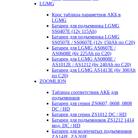
LGMG
Крос таблица параметров АКБ в
LGMG
Батареи для подъемника LGMG
SS0407E (12v 115Ah)
Батареи для подъемника LGMG
SS0507E / SS0607E (12v 150Ah по С20)
Батареи для LGMG AS0607E /
AS0608E (6v 225Ah по С20)
Батареи для LGMG AS0808E /
AS1012E / AS1212 (6v 240Ah по С20)
Батареи для LGMG AS1413E (6v 300Ah
по С20)
ZOOMLION
Таблица соответствия АКБ для
подъемников
Батареи для серии ZS0607, 0608, 0808
DC / HD
Батареи для серии ZS1012 DC / HD
Батареи для подъемников ZS1212 1414
мод. DC / HD
Батареи для коленчатых подъемников
ZA14JE, ZA20JE