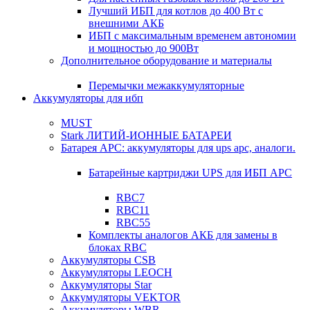
Лучший ИБП для котлов до 400 Вт с
внешними АКБ
ИБП с максимальным временем автономии
и мощностью до 900Вт
Дополнительное оборудование и материалы
Перемычки межаккумуляторные
Аккумуляторы для ибп
MUST
Stark ЛИТИЙ-ИОННЫЕ БАТАРЕИ
Батарея APC: аккумуляторы для ups apc, аналоги.
Батарейные картриджи UPS для ИБП APC
RBC7
RBC11
RBC55
Комплекты аналогов АКБ для замены в
блоках RBC
Аккумуляторы CSB
Аккумуляторы LEOCH
Аккумуляторы Star
Аккумуляторы VEKTOR
Аккумуляторы WBR