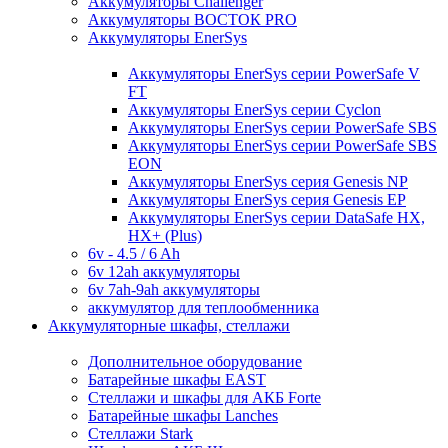
Аккумуляторы Challenger
Аккумуляторы ВОСТОК PRO
Аккумуляторы EnerSys
Аккумуляторы EnerSys серии PowerSafe V
FT
Аккумуляторы EnerSys серии Cyclon
Аккумуляторы EnerSys серии PowerSafe SBS
Аккумуляторы EnerSys серии PowerSafe SBS
EON
Аккумуляторы EnerSys серия Genesis NP
Аккумуляторы EnerSys серия Genesis EP
Аккумуляторы EnerSys серии DataSafe HX,
HX+ (Plus)
6v - 4.5 / 6 Ah
6v 12ah аккумуляторы
6v 7ah-9ah аккумуляторы
аккумулятор для теплообменника
Аккумуляторные шкафы, стеллажи
Дополнительное оборудование
Батарейные шкафы EAST
Стеллажи и шкафы для АКБ Forte
Батарейные шкафы Lanches
Стеллажи Stark