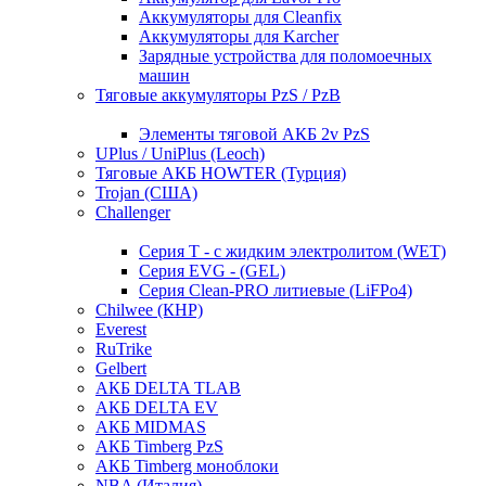
Аккумуляторы для Cleanfix
Аккумуляторы для Karcher
Зарядные устройства для поломоечных
машин
Тяговые аккумуляторы PzS / PzB
Элементы тяговой АКБ 2v PzS
UPlus / UniPlus (Leoch)
Тяговые АКБ HOWTER (Турция)
Trojan (США)
Challenger
Серия T - с жидким электролитом (WET)
Серия EVG - (GEL)
Серия Clean-PRO литиевые (LiFPo4)
Chilwee (КНР)
Everest
RuTrike
Gelbert
АКБ DELTA TLAB
АКБ DELTA EV
АКБ MIDMAS
АКБ Timberg PzS
АКБ Timberg моноблоки
NBA (Италия)