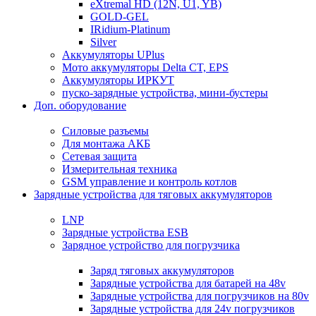
eXtremal HD (12N, U1, YB)
GOLD-GEL
IRidium-Platinum
Silver
Аккумуляторы UPlus
Мото аккумуляторы Delta CT, EPS
Аккумуляторы ИРКУТ
пуско-зарядные устройства, мини-бустеры
Доп. оборудование
Силовые разъемы
Для монтажа АКБ
Сетевая защита
Измерительная техника
GSM управление и контроль котлов
Зарядные устройства для тяговых аккумуляторов
LNP
Зарядные устройства ESB
Зарядное устройство для погрузчика
Заряд тяговых аккумуляторов
Зарядные устройства для батарей на 48v
Зарядные устройства для погрузчиков на 80v
Зарядные устройства для 24v погрузчиков