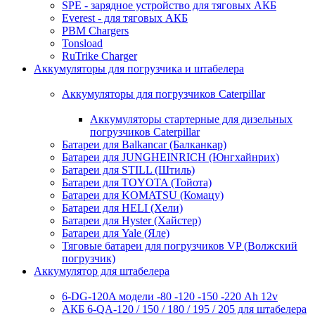
SPE - зарядное устройство для тяговых АКБ
Everest - для тяговых АКБ
PBM Chargers
Tonsload
RuTrike Charger
Аккумуляторы для погрузчика и штабелера
Аккумуляторы для погрузчиков Caterpillar
Аккумуляторы стартерные для дизельных
погрузчиков Caterpillar
Батареи для Balkancar (Балканкар)
Батареи для JUNGHEINRICH (Юнгхайнрих)
Батареи для STILL (Штиль)
Батареи для TOYOTA (Тойота)
Батареи для KOMATSU (Комацу)
Батареи для HELI (Хели)
Батареи для Hyster (Хайстер)
Батареи для Yale (Яле)
Тяговые батареи для погрузчиков VP (Волжский
погрузчик)
Аккумулятор для штабелера
6-DG-120A модели -80 -120 -150 -220 Ah 12v
АКБ 6-QA-120 / 150 / 180 / 195 / 205 для штабелера