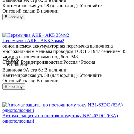
Вавилова 9А стр 6.:
В наличии
Кантемировская ул. 58 (для юр.лиц ):
Уточняйте
Оптовый склад:
В наличии
В корзину
Перемычка АКБ - АКБ 35мм2
описание:
меж аккумуляторная перемычка выполнена
многожильным медным проводом ГОСТ 31947 сечением 35
кв.мм с наконечниками под болт М8.
750 руб.
Страны: Бренд/производство:
Россия / Россия
В наличии
Вавилова 9А стр 6.:
В наличии
Кантемировская ул. 58 (для юр.лиц ):
Уточняйте
Оптовый склад:
В наличии
В корзину
Автомат защиты по постоянному току NB1-63DC (63А)
однополюсный