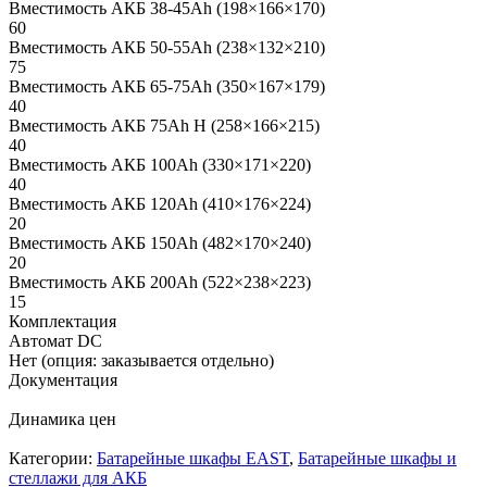
Вместимость АКБ 38-45Ah (198×166×170)
60
Вместимость АКБ 50-55Ah (238×132×210)
75
Вместимость АКБ 65-75Ah (350×167×179)
40
Вместимость АКБ 75Ah H (258×166×215)
40
Вместимость АКБ 100Ah (330×171×220)
40
Вместимость АКБ 120Ah (410×176×224)
20
Вместимость АКБ 150Ah (482×170×240)
20
Вместимость АКБ 200Ah (522×238×223)
15
Комплектация
Автомат DC
Нет (опция: заказывается отдельно)
Документация
Динамика цен
Категории:
Батарейные шкафы EAST
,
Батарейные шкафы и
стеллажи для АКБ