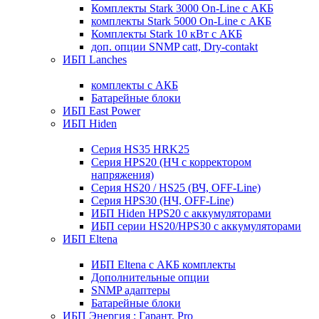
Комплекты Stark 3000 On-Line с АКБ
комплекты Stark 5000 On-Line с АКБ
Комплекты Stark 10 кВт с АКБ
доп. опции SNMP catt, Dry-contakt
ИБП Lanches
комплекты с АКБ
Батарейные блоки
ИБП East Power
ИБП Hiden
Серия HS35 HRK25
Серия HPS20 (НЧ с корректором
напряжения)
Серия HS20 / HS25 (ВЧ, OFF-Line)
Серия HPS30 (НЧ, OFF-Line)
ИБП Hiden HPS20 с аккумуляторами
ИБП серии HS20/HPS30 с аккумуляторами
ИБП Eltena
ИБП Eltena с АКБ комплекты
Дополнительные опции
SNMP адаптеры
Батарейные блоки
ИБП Энергия : Гарант, Pro