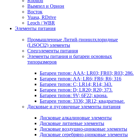
Robiton
Вымпел и Орион
Восток
Yuasa, RDrive
Leoch / WBR
Элементы питания
Промышленные Литий-тионилхлоридные
(LiSOCl2) элементы
Спецэлементы питания
Элементы питания и батареи основных
типоразмеров
Батареи типов: AAA; LR03; FR03; R03; 286.
Батареи типов: AA; LR6; FR6; R6; 316
Батареи типов: C; LR14; R14; 343.
Батареи типов: D; LR20; R20; 373.
Батареи типов: 9V; 6F22; крона.
Батареи типов: 3336; 3R12; квадратные.
Дисковые и пуговичные элементы питания
Дисковые алкалиновые элементы
Дисковые литиевые элементы
Дисковые воздушно-цинковые элементы
Дисковые серебряно-цинковые элементы