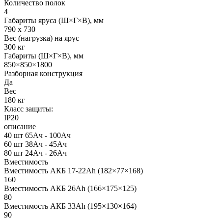
Количество полок
4
Габариты яруса (Ш×Г×В), мм
790 х 730
Вес (нагрузка) на ярус
300 кг
Габариты (Ш×Г×В), мм
850×850×1800
Разборная конструкция
Да
Вес
180 кг
Класс защиты:
IP20
описание
40 шт 65Ач - 100Ач
60 шт 38Ач - 45Ач
80 шт 24Ач - 26Ач
Вместимость
Вместимость АКБ 17-22Ah (182×77×168)
160
Вместимость АКБ 26Ah (166×175×125)
80
Вместимость АКБ 33Ah (195×130×164)
90