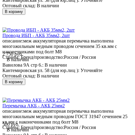
Кантемировская ул. 58 (для юр.лиц ):
Уточняйте
Оптовый склад:
В наличии
В корзину
Провода ИБП - АКБ 35мм2, 2шт
описание:
меж аккумуляторная перемычка выполнена
многожильным медным проводом сечением 35 кв.мм с
наконечниками под болт М8
2 750 руб.
Страны: Бренд/производство:
Россия / Россия
В наличии
Вавилова 9А стр 6.:
В наличии
Кантемировская ул. 58 (для юр.лиц ):
Уточняйте
Оптовый склад:
В наличии
В корзину
Перемычка АКБ - АКБ 25мм2
описание:
меж аккумуляторная перемычка выполнена
многожильным медным проводом ГОСТ 31947 сечением 25
кв.мм с наконечниками под болт М8
500 руб.
Страны: Бренд/производство:
Россия / Россия
В наличии