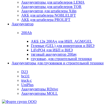
Аккумуляторы для штабелеров LEMA
Аккумуляторы для штабелеров TOR
Аккумулятор для штабелера Xilin
АКБ для штабелера NOBLELIFT
АКБ для штабелера PROLIFT
Аккумулятор
200Ah
АКБ 12в 200Ач для ИБП. AGM/GEL
Гелевые (GEL) для инверторов и ВИЭ
LiFePO4 для ИБП и ВИЭ
тяговый аккумулятор 200ач
грузовые, для строительной техники
Аккумуляторы для грузовиков и строительной техники
D23
bci31
truck-c
UniPlus
Аккумуляторы RDrive
Аккумуляторы MOLL