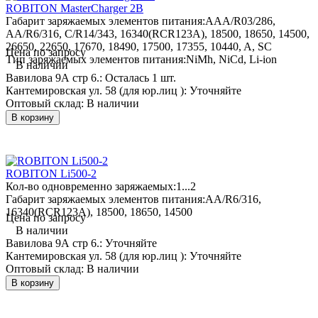
ROBITON MasterCharger 2B
Габарит заряжаемых элементов питания:
AAA/R03/286,
AA/R6/316, C/R14/343, 16340(RCR123A), 18500, 18650, 14500,
26650, 22650, 17670, 18490, 17500, 17355, 10440, A, SC
Цена по запросу
Тип заряжаемых элементов питания:
NiMh, NiCd, Li-ion
В наличии
Вавилова 9А стр 6.:
Осталась 1 шт.
Кантемировская ул. 58 (для юр.лиц ):
Уточняйте
Оптовый склад:
В наличии
В корзину
ROBITON Li500-2
Кол-во одновременно заряжаемых:
1...2
Габарит заряжаемых элементов питания:
AA/R6/316,
16340(RCR123A), 18500, 18650, 14500
Цена по запросу
В наличии
Вавилова 9А стр 6.:
Уточняйте
Кантемировская ул. 58 (для юр.лиц ):
Уточняйте
Оптовый склад:
В наличии
В корзину