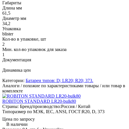
Габариты
Длина мм
61,5
Диаметр мм
34,2
Упаковка
blister
Кол-во в упаковке, шт
2
Мин. кол-во упаковок для заказа
1
Документация
Динамика цен
Категории:
Батареи типов: D; LR20; R20; 373.
Аналоги / похожие по характеристиками товары / или товар в
комплекте
ROBITON STANDARD LR20-bulk80
Страны: Бренд/производство:
Россия / Китай
Типоразмер по МЭК, IEC, ANSI, ГОСТ:
R20, D, 373
Цена по запросу
В наличии