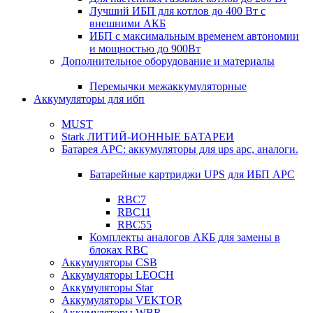
Лучший ИБП для котлов до 400 Вт с
внешними АКБ
ИБП с максимальным временем автономии
и мощностью до 900Вт
Дополнительное оборудование и материалы
Перемычки межаккумуляторные
Аккумуляторы для ибп
MUST
Stark ЛИТИЙ-ИОННЫЕ БАТАРЕИ
Батарея APC: аккумуляторы для ups apc, аналоги.
Батарейные картриджи UPS для ИБП APC
RBC7
RBC11
RBC55
Комплекты аналогов АКБ для замены в
блоках RBC
Аккумуляторы CSB
Аккумуляторы LEOCH
Аккумуляторы Star
Аккумуляторы VEKTOR
Аккумуляторы WBR