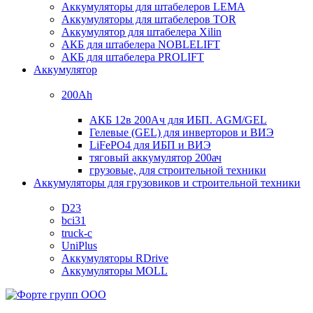
Аккумуляторы для штабелеров LEMA
Аккумуляторы для штабелеров TOR
Аккумулятор для штабелера Xilin
АКБ для штабелера NOBLELIFT
АКБ для штабелера PROLIFT
Аккумулятор
200Ah
АКБ 12в 200Ач для ИБП. AGM/GEL
Гелевые (GEL) для инверторов и ВИЭ
LiFePO4 для ИБП и ВИЭ
тяговый аккумулятор 200ач
грузовые, для строительной техники
Аккумуляторы для грузовиков и строительной техники
D23
bci31
truck-c
UniPlus
Аккумуляторы RDrive
Аккумуляторы MOLL