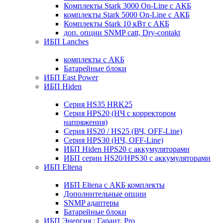
Комплекты Stark 3000 On-Line с АКБ
комплекты Stark 5000 On-Line с АКБ
Комплекты Stark 10 кВт с АКБ
доп. опции SNMP catt, Dry-contakt
ИБП Lanches
комплекты с АКБ
Батарейные блоки
ИБП East Power
ИБП Hiden
Серия HS35 HRK25
Серия HPS20 (НЧ с корректором
напряжения)
Серия HS20 / HS25 (ВЧ, OFF-Line)
Серия HPS30 (НЧ, OFF-Line)
ИБП Hiden HPS20 с аккумуляторами
ИБП серии HS20/HPS30 с аккумуляторами
ИБП Eltena
ИБП Eltena с АКБ комплекты
Дополнительные опции
SNMP адаптеры
Батарейные блоки
ИБП Энергия : Гарант, Pro