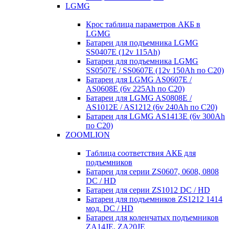
LGMG
Крос таблица параметров АКБ в
LGMG
Батареи для подъемника LGMG
SS0407E (12v 115Ah)
Батареи для подъемника LGMG
SS0507E / SS0607E (12v 150Ah по С20)
Батареи для LGMG AS0607E /
AS0608E (6v 225Ah по С20)
Батареи для LGMG AS0808E /
AS1012E / AS1212 (6v 240Ah по С20)
Батареи для LGMG AS1413E (6v 300Ah
по С20)
ZOOMLION
Таблица соответствия АКБ для
подъемников
Батареи для серии ZS0607, 0608, 0808
DC / HD
Батареи для серии ZS1012 DC / HD
Батареи для подъемников ZS1212 1414
мод. DC / HD
Батареи для коленчатых подъемников
ZA14JE, ZA20JE