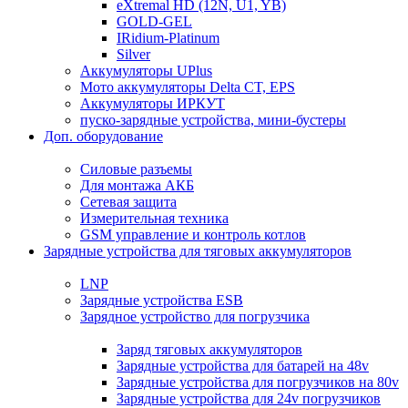
eXtremal HD (12N, U1, YB)
GOLD-GEL
IRidium-Platinum
Silver
Аккумуляторы UPlus
Мото аккумуляторы Delta CT, EPS
Аккумуляторы ИРКУТ
пуско-зарядные устройства, мини-бустеры
Доп. оборудование
Силовые разъемы
Для монтажа АКБ
Сетевая защита
Измерительная техника
GSM управление и контроль котлов
Зарядные устройства для тяговых аккумуляторов
LNP
Зарядные устройства ESB
Зарядное устройство для погрузчика
Заряд тяговых аккумуляторов
Зарядные устройства для батарей на 48v
Зарядные устройства для погрузчиков на 80v
Зарядные устройства для 24v погрузчиков