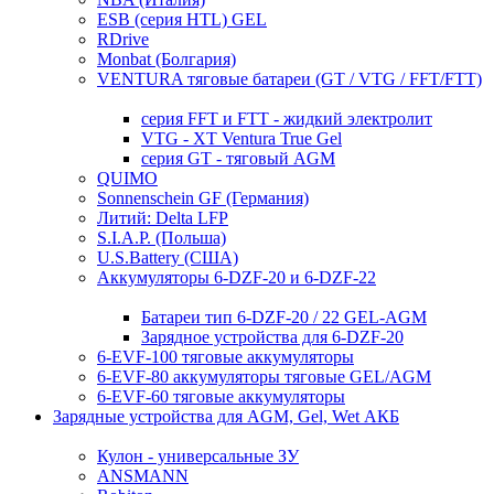
ESB (серия HTL) GEL
RDrive
Monbat (Болгария)
VENTURA тяговые батареи (GT / VTG / FFT/FTT)
серия FFT и FTT - жидкий электролит
VTG - XT Ventura True Gel
серия GT - тяговый AGM
QUIMO
Sonnenschein GF (Германия)
Литий: Delta LFP
S.I.A.P. (Польша)
U.S.Battery (США)
Аккумуляторы 6-DZF-20 и 6-DZF-22
Батареи тип 6-DZF-20 / 22 GEL-AGM
Зарядное устройства для 6-DZF-20
6-EVF-100 тяговые аккумуляторы
6-EVF-80 аккумуляторы тяговые GEL/AGM
6-EVF-60 тяговые аккумуляторы
Зарядные устройства для AGM, Gel, Wet АКБ
Кулон - универсальные ЗУ
ANSMANN