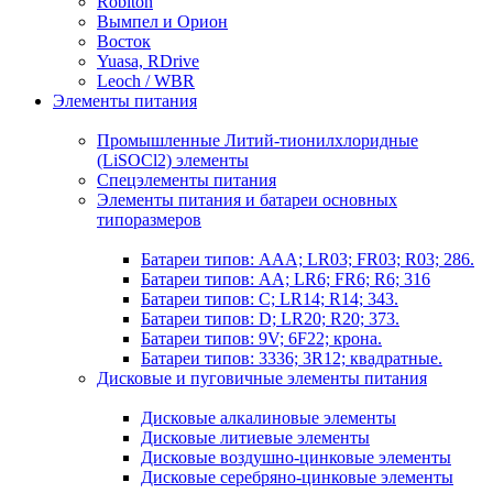
Robiton
Вымпел и Орион
Восток
Yuasa, RDrive
Leoch / WBR
Элементы питания
Промышленные Литий-тионилхлоридные
(LiSOCl2) элементы
Спецэлементы питания
Элементы питания и батареи основных
типоразмеров
Батареи типов: AAA; LR03; FR03; R03; 286.
Батареи типов: AA; LR6; FR6; R6; 316
Батареи типов: C; LR14; R14; 343.
Батареи типов: D; LR20; R20; 373.
Батареи типов: 9V; 6F22; крона.
Батареи типов: 3336; 3R12; квадратные.
Дисковые и пуговичные элементы питания
Дисковые алкалиновые элементы
Дисковые литиевые элементы
Дисковые воздушно-цинковые элементы
Дисковые серебряно-цинковые элементы