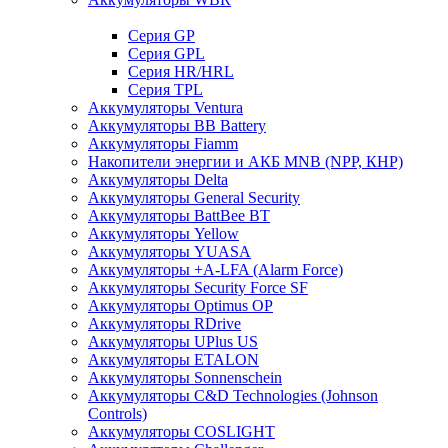
Cерия GP
Серия GPL
Серия HR/HRL
Серия TPL
Аккумуляторы Ventura
Аккумуляторы BB Battery
Аккумуляторы Fiamm
Накопители энергии и АКБ MNB (NPP, КНР)
Аккумуляторы Delta
Аккумуляторы General Security
Аккумуляторы BattBee BT
Аккумуляторы Yellow
Аккумуляторы YUASA
Аккумуляторы +A-LFA (Alarm Force)
Аккумуляторы Security Force SF
Аккумуляторы Optimus OP
Аккумуляторы RDrive
Аккумуляторы UPlus US
Аккумуляторы ETALON
Аккумуляторы Sonnenschein
Аккумуляторы С&D Technologies (Johnson
Controls)
Аккумуляторы COSLIGHT