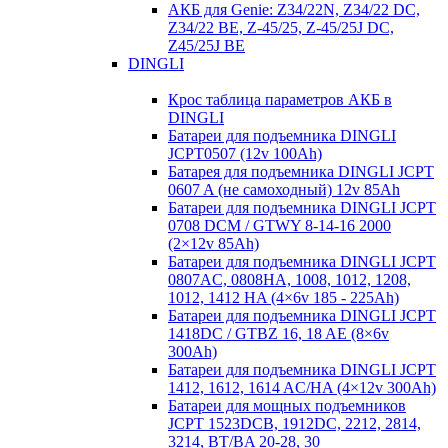
АКБ для Genie: Z34/22N, Z34/22 DC,
Z34/22 BE, Z-45/25, Z-45/25J DC,
Z45/25J BE
DINGLI
Крос таблица параметров АКБ в
DINGLI
Батареи для подъемника DINGLI
JCPT0507 (12v 100Ah)
Батарея для подъемника DINGLI JCPT
0607 A (не самоходный) 12v 85Ah
Батареи для подъемника DINGLI JCPT
0708 DCM / GTWY 8-14-16 2000
(2×12v 85Ah)
Батареи для подъемника DINGLI JCPT
0807AC, 0808HA, 1008, 1012, 1208,
1012, 1412 HA (4×6v 185 - 225Ah)
Батареи для подъемника DINGLI JCPT
1418DC / GTBZ 16, 18 AE (8×6v
300Ah)
Батареи для подъемника DINGLI JCPT
1412, 1612, 1614 AC/HA (4×12v 300Ah)
Батареи для мощных подъемников
JCPT 1523DCB, 1912DC, 2212, 2814,
3214, BT/BA 20-28, 30