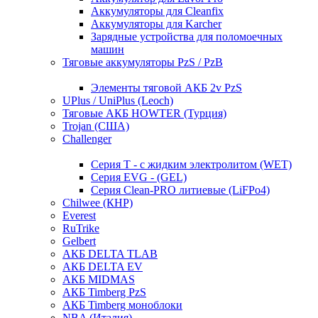
Аккумуляторы для Cleanfix
Аккумуляторы для Karcher
Зарядные устройства для поломоечных
машин
Тяговые аккумуляторы PzS / PzB
Элементы тяговой АКБ 2v PzS
UPlus / UniPlus (Leoch)
Тяговые АКБ HOWTER (Турция)
Trojan (США)
Challenger
Серия T - с жидким электролитом (WET)
Серия EVG - (GEL)
Серия Clean-PRO литиевые (LiFPo4)
Chilwee (КНР)
Everest
RuTrike
Gelbert
АКБ DELTA TLAB
АКБ DELTA EV
АКБ MIDMAS
АКБ Timberg PzS
АКБ Timberg моноблоки
NBA (Италия)