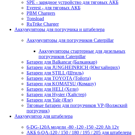
SPE - зарядное устройство для тяговых АКБ
Everest - для тяговых АКБ
PBM Chargers
Tonsload
RuTrike Charger
Аккумуляторы для погрузчика и штабелера
Аккумуляторы для погрузчиков Caterpillar
Аккумуляторы стартерные для дизельных
погрузчиков Caterpillar
Батареи для Balkancar (Балканкар)
Батареи для JUNGHEINRICH (Юнгхайнрих)
Батареи для STILL (Штиль)
Батареи для TOYOTA (Тойота)
Батареи для KOMATSU (Комацу)
Батареи для HELI (Хели)
Батареи для Hyster (Хайстер)
Батареи для Yale (Яле)
Тяговые батареи для погрузчиков VP (Волжский
погрузчик)
Аккумулятор для штабелера
6-DG-120A модели -80 -120 -150 -220 Ah 12v
АКБ 6-QA-120 / 150 / 180 / 195 / 205 для штабелера