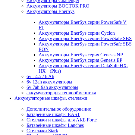
Аккумуляторы Challenger
Аккумуляторы ВОСТОК PRO
Аккумуляторы EnerSys
Аккумуляторы EnerSys серии PowerSafe V
FT
Аккумуляторы EnerSys серии Cyclon
Аккумуляторы EnerSys серии PowerSafe SBS
Аккумуляторы EnerSys серии PowerSafe SBS
EON
Аккумуляторы EnerSys серия Genesis NP
Аккумуляторы EnerSys серия Genesis EP
Аккумуляторы EnerSys серии DataSafe HX,
HX+ (Plus)
6v - 4.5 / 6 Ah
6v 12ah аккумуляторы
6v 7ah-9ah аккумуляторы
аккумулятор для теплообменника
Аккумуляторные шкафы, стеллажи
Дополнительное оборудование
Батарейные шкафы EAST
Стеллажи и шкафы для АКБ Forte
Батарейные шкафы Lanches
Стеллажи Stark