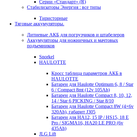
Серии «Стандарт» (R)
Стабилизаторы Энергия : все типы
Тиристорные
Тяговые аккумуляторы.
Литиевые АКБ для погрузчиков и штабелеров
Аккумуляторы для ножничных и мачтовых
подъемников
Snorkel
HAULOTTE
Кросc таблица параметров АКБ в
HAULOTTE
Батареи для Haulotte Optimum 6, 8 / Star
6 / Compact 8mt (12v 105Ah)
Батареи для Haulotte Compact 8, 10, 12,
14 / Star 6 PICKING / Star 8/10
Батареи для Haulotte Compact 8W (4×6v
320Ah), габарит J305
Батареи для HA12, 15 IP / HS15, 18 E
Pro / SIGMA16, HA20 LE PRO (6v
435Ah)
JLG Lift