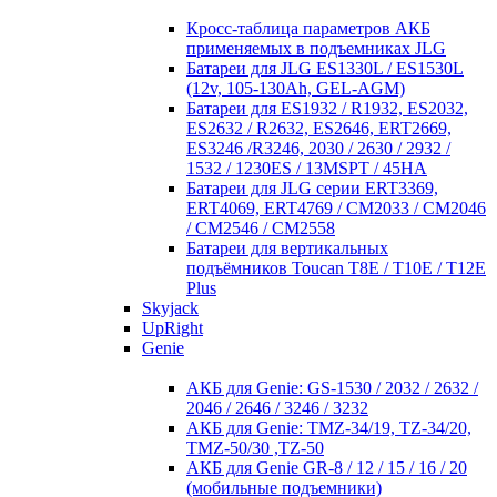
Кросc-таблица параметров АКБ
применяемых в подъемниках JLG
Батареи для JLG ES1330L / ES1530L
(12v, 105-130Ah, GEL-AGM)
Батареи для ES1932 / R1932, ES2032,
ES2632 / R2632, ES2646, ERT2669,
ES3246 /R3246, 2030 / 2630 / 2932 /
1532 / 1230ES / 13MSPT / 45HA
Батареи для JLG серии ERT3369,
ERT4069, ERT4769 / CM2033 / CM2046
/ CM2546 / CM2558
Батареи для вертикальных
подъёмников Toucan T8E / T10E / T12E
Plus
Skyjack
UpRight
Genie
АКБ для Genie: GS-1530 / 2032 / 2632 /
2046 / 2646 / 3246 / 3232
АКБ для Genie: TMZ-34/19, TZ-34/20,
TMZ-50/30 ,TZ-50
АКБ для Genie GR-8 / 12 / 15 / 16 / 20
(мобильные подъемники)