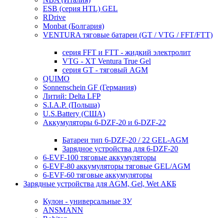
ESB (серия HTL) GEL
RDrive
Monbat (Болгария)
VENTURA тяговые батареи (GT / VTG / FFT/FTT)
серия FFT и FTT - жидкий электролит
VTG - XT Ventura True Gel
серия GT - тяговый AGM
QUIMO
Sonnenschein GF (Германия)
Литий: Delta LFP
S.I.A.P. (Польша)
U.S.Battery (США)
Аккумуляторы 6-DZF-20 и 6-DZF-22
Батареи тип 6-DZF-20 / 22 GEL-AGM
Зарядное устройства для 6-DZF-20
6-EVF-100 тяговые аккумуляторы
6-EVF-80 аккумуляторы тяговые GEL/AGM
6-EVF-60 тяговые аккумуляторы
Зарядные устройства для AGM, Gel, Wet АКБ
Кулон - универсальные ЗУ
ANSMANN