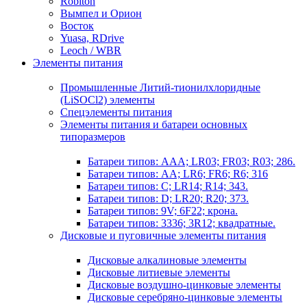
Robiton
Вымпел и Орион
Восток
Yuasa, RDrive
Leoch / WBR
Элементы питания
Промышленные Литий-тионилхлоридные
(LiSOCl2) элементы
Спецэлементы питания
Элементы питания и батареи основных
типоразмеров
Батареи типов: AAA; LR03; FR03; R03; 286.
Батареи типов: AA; LR6; FR6; R6; 316
Батареи типов: C; LR14; R14; 343.
Батареи типов: D; LR20; R20; 373.
Батареи типов: 9V; 6F22; крона.
Батареи типов: 3336; 3R12; квадратные.
Дисковые и пуговичные элементы питания
Дисковые алкалиновые элементы
Дисковые литиевые элементы
Дисковые воздушно-цинковые элементы
Дисковые серебряно-цинковые элементы