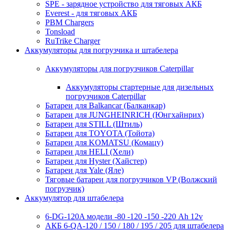
SPE - зарядное устройство для тяговых АКБ
Everest - для тяговых АКБ
PBM Chargers
Tonsload
RuTrike Charger
Аккумуляторы для погрузчика и штабелера
Аккумуляторы для погрузчиков Caterpillar
Аккумуляторы стартерные для дизельных
погрузчиков Caterpillar
Батареи для Balkancar (Балканкар)
Батареи для JUNGHEINRICH (Юнгхайнрих)
Батареи для STILL (Штиль)
Батареи для TOYOTA (Тойота)
Батареи для KOMATSU (Комацу)
Батареи для HELI (Хели)
Батареи для Hyster (Хайстер)
Батареи для Yale (Яле)
Тяговые батареи для погрузчиков VP (Волжский
погрузчик)
Аккумулятор для штабелера
6-DG-120A модели -80 -120 -150 -220 Ah 12v
АКБ 6-QA-120 / 150 / 180 / 195 / 205 для штабелера