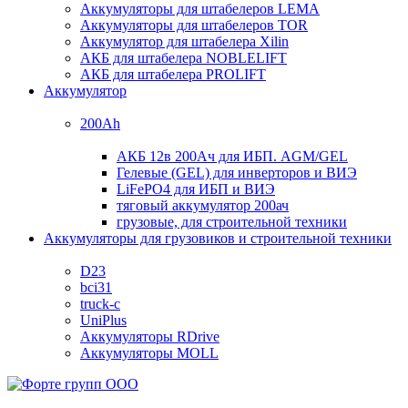
Аккумуляторы для штабелеров LEMA
Аккумуляторы для штабелеров TOR
Аккумулятор для штабелера Xilin
АКБ для штабелера NOBLELIFT
АКБ для штабелера PROLIFT
Аккумулятор
200Ah
АКБ 12в 200Ач для ИБП. AGM/GEL
Гелевые (GEL) для инверторов и ВИЭ
LiFePO4 для ИБП и ВИЭ
тяговый аккумулятор 200ач
грузовые, для строительной техники
Аккумуляторы для грузовиков и строительной техники
D23
bci31
truck-c
UniPlus
Аккумуляторы RDrive
Аккумуляторы MOLL