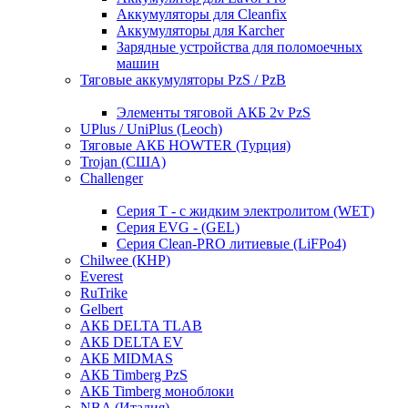
Аккумуляторы для Cleanfix
Аккумуляторы для Karcher
Зарядные устройства для поломоечных
машин
Тяговые аккумуляторы PzS / PzB
Элементы тяговой АКБ 2v PzS
UPlus / UniPlus (Leoch)
Тяговые АКБ HOWTER (Турция)
Trojan (США)
Challenger
Серия T - с жидким электролитом (WET)
Серия EVG - (GEL)
Серия Clean-PRO литиевые (LiFPo4)
Chilwee (КНР)
Everest
RuTrike
Gelbert
АКБ DELTA TLAB
АКБ DELTA EV
АКБ MIDMAS
АКБ Timberg PzS
АКБ Timberg моноблоки
NBA (Италия)