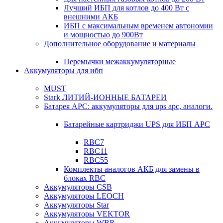
Лучший ИБП для котлов до 400 Вт с
внешними АКБ
ИБП с максимальным временем автономии
и мощностью до 900Вт
Дополнительное оборудование и материалы
Перемычки межаккумуляторные
Аккумуляторы для ибп
MUST
Stark ЛИТИЙ-ИОННЫЕ БАТАРЕИ
Батарея APC: аккумуляторы для ups apc, аналоги.
Батарейные картриджи UPS для ИБП APC
RBC7
RBC11
RBC55
Комплекты аналогов АКБ для замены в
блоках RBC
Аккумуляторы CSB
Аккумуляторы LEOCH
Аккумуляторы Star
Аккумуляторы VEKTOR
Аккумуляторы WBR