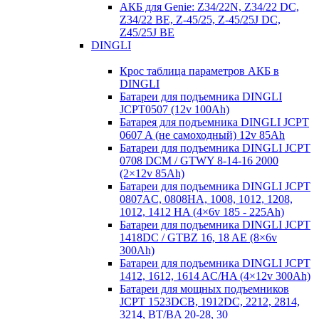
АКБ для Genie: Z34/22N, Z34/22 DC,
Z34/22 BE, Z-45/25, Z-45/25J DC,
Z45/25J BE
DINGLI
Крос таблица параметров АКБ в
DINGLI
Батареи для подъемника DINGLI
JCPT0507 (12v 100Ah)
Батарея для подъемника DINGLI JCPT
0607 A (не самоходный) 12v 85Ah
Батареи для подъемника DINGLI JCPT
0708 DCM / GTWY 8-14-16 2000
(2×12v 85Ah)
Батареи для подъемника DINGLI JCPT
0807AC, 0808HA, 1008, 1012, 1208,
1012, 1412 HA (4×6v 185 - 225Ah)
Батареи для подъемника DINGLI JCPT
1418DC / GTBZ 16, 18 AE (8×6v
300Ah)
Батареи для подъемника DINGLI JCPT
1412, 1612, 1614 AC/HA (4×12v 300Ah)
Батареи для мощных подъемников
JCPT 1523DCB, 1912DC, 2212, 2814,
3214, BT/BA 20-28, 30