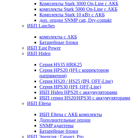
Комплекты Stark 3000 On-Line с АКБ
комплекты Stark 5000 On-Line с АКБ
Комплекты Stark 10 кВт с АКБ
доп. опции SNMP catt, Dry-contakt
ИБП Lanches
комплекты с АКБ
Батарейные блоки
ИБП East Power
ИБП Hiden
Серия HS35 HRK25
Серия HPS20 (НЧ с корректором
напряжения)
Серия HS20 / HS25 (ВЧ, OFF-Line)
Серия HPS30 (НЧ, OFF-Line)
ИБП Hiden HPS20 с аккумуляторами
ИБП серии HS20/HPS30 с аккумуляторами
ИБП Eltena
ИБП Eltena с АКБ комплекты
Дополнительные опции
SNMP адаптеры
Батарейные блоки
ИБП Энергия : Гарант, Pro