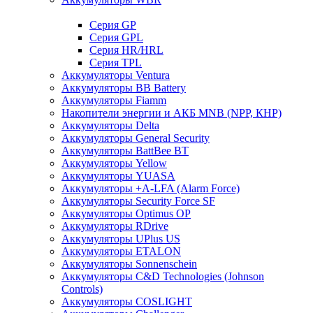
Cерия GP
Серия GPL
Серия HR/HRL
Серия TPL
Аккумуляторы Ventura
Аккумуляторы BB Battery
Аккумуляторы Fiamm
Накопители энергии и АКБ MNB (NPP, КНР)
Аккумуляторы Delta
Аккумуляторы General Security
Аккумуляторы BattBee BT
Аккумуляторы Yellow
Аккумуляторы YUASA
Аккумуляторы +A-LFA (Alarm Force)
Аккумуляторы Security Force SF
Аккумуляторы Optimus OP
Аккумуляторы RDrive
Аккумуляторы UPlus US
Аккумуляторы ETALON
Аккумуляторы Sonnenschein
Аккумуляторы С&D Technologies (Johnson
Controls)
Аккумуляторы COSLIGHT