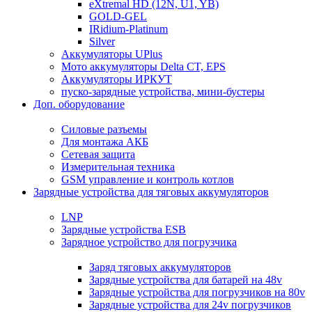
eXtremal HD (12N, U1, YB)
GOLD-GEL
IRidium-Platinum
Silver
Аккумуляторы UPlus
Мото аккумуляторы Delta CT, EPS
Аккумуляторы ИРКУТ
пуско-зарядные устройства, мини-бустеры
Доп. оборудование
Силовые разъемы
Для монтажа АКБ
Сетевая защита
Измерительная техника
GSM управление и контроль котлов
Зарядные устройства для тяговых аккумуляторов
LNP
Зарядные устройства ESB
Зарядное устройство для погрузчика
Заряд тяговых аккумуляторов
Зарядные устройства для батарей на 48v
Зарядные устройства для погрузчиков на 80v
Зарядные устройства для 24v погрузчиков