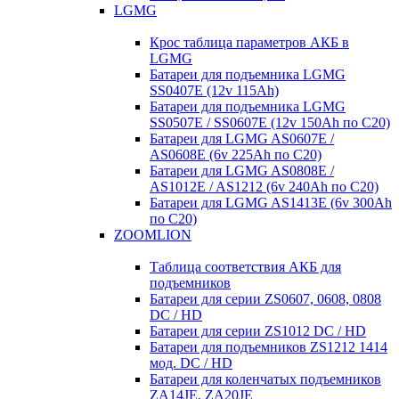
LGMG
Крос таблица параметров АКБ в
LGMG
Батареи для подъемника LGMG
SS0407E (12v 115Ah)
Батареи для подъемника LGMG
SS0507E / SS0607E (12v 150Ah по С20)
Батареи для LGMG AS0607E /
AS0608E (6v 225Ah по С20)
Батареи для LGMG AS0808E /
AS1012E / AS1212 (6v 240Ah по С20)
Батареи для LGMG AS1413E (6v 300Ah
по С20)
ZOOMLION
Таблица соответствия АКБ для
подъемников
Батареи для серии ZS0607, 0608, 0808
DC / HD
Батареи для серии ZS1012 DC / HD
Батареи для подъемников ZS1212 1414
мод. DC / HD
Батареи для коленчатых подъемников
ZA14JE, ZA20JE