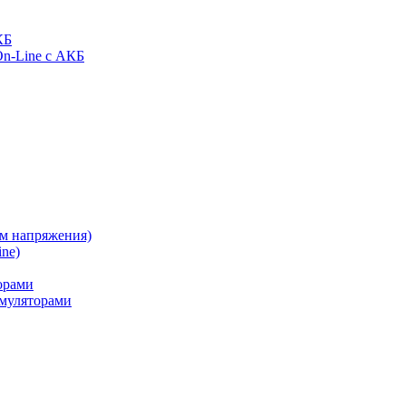
КБ
On-Line с АКБ
ом напряжения)
ne)
орами
муляторами