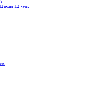
в)
 вольт 1.2-7ачас
ов.