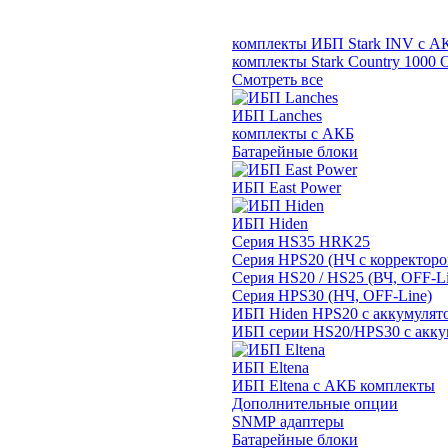
комплекты ИБП Stark INV с А
комплекты Stark Country 1000 
Смотреть все
ИБП Lanches
комплекты с АКБ
Батарейные блоки
ИБП East Power
ИБП Hiden
Серия HS35 HRK25
Серия HPS20 (НЧ с корректор
Серия HS20 / HS25 (ВЧ, OFF-Li
Серия HPS30 (НЧ, OFF-Line)
ИБП Hiden HPS20 с аккумулят
ИБП серии HS20/HPS30 с акку
ИБП Eltena
ИБП Eltena с АКБ комплекты
Дополнительные опции
SNMP адаптеры
Батарейные блоки