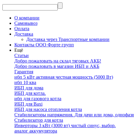
О компании
Самовывоз
Оплата
Доставка
Доставка через Транспортные компании
Контакты ООО Форте групп
Ещё
Статьи
Добро пожаловать на склад тяговых АКБ!
Добро пожаловать в магазин ИБП и АКБ
Гарантия
ибп 5 кВт активная честная мощность (5000 Вт)
ибп 10 ква
ИБП для дома
ИБП для котла.
ибп для газового котла
ИБП для Baxi
ИБП для насоса отопления котла
Стабилизаторы напряжения. Для дачи или дома, однофаз
Стабилизатор для котла
Инверторы 3 кВт (3000 вт) чистый синус, выбор.
аналог аккумулятора