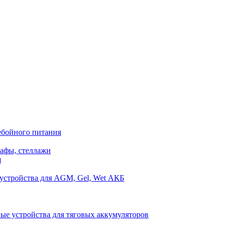
ебойного питания
афы, стеллажи
я
устройства для AGM, Gel, Wet АКБ
ые устройства для тяговых аккумуляторов