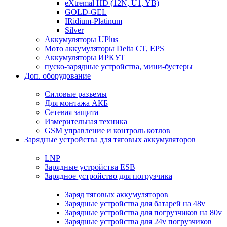
eXtremal HD (12N, U1, YB)
GOLD-GEL
IRidium-Platinum
Silver
Аккумуляторы UPlus
Мото аккумуляторы Delta CT, EPS
Аккумуляторы ИРКУТ
пуско-зарядные устройства, мини-бустеры
Доп. оборудование
Силовые разъемы
Для монтажа АКБ
Сетевая защита
Измерительная техника
GSM управление и контроль котлов
Зарядные устройства для тяговых аккумуляторов
LNP
Зарядные устройства ESB
Зарядное устройство для погрузчика
Заряд тяговых аккумуляторов
Зарядные устройства для батарей на 48v
Зарядные устройства для погрузчиков на 80v
Зарядные устройства для 24v погрузчиков