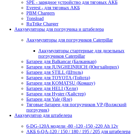
SPE - зарядное устройство для тяговых АКБ
Everest - для тяговых АКБ
PBM Chargers
Tonsload
RuTrike Charger
Аккумуляторы для погрузчика и штабелера
Аккумуляторы для погрузчиков Caterpillar
Аккумуляторы стартерные для дизельных
погрузчиков Caterpillar
Батареи для Balkancar (Балканкар)
Батареи для JUNGHEINRICH (Юнгхайнрих)
Батареи для STILL (Штиль)
Батареи для TOYOTA (Тойота)
Батареи для KOMATSU (Комацу)
Батареи для HELI (Хели)
Батареи для Hyster (Хайстер)
Батареи для Yale (Яле)
Тяговые батареи для погрузчиков VP (Волжский
погрузчик)
Аккумулятор для штабелера
6-DG-120A модели -80 -120 -150 -220 Ah 12v
АКБ 6-QA-120 / 150 / 180 / 195 / 205 для штабелера