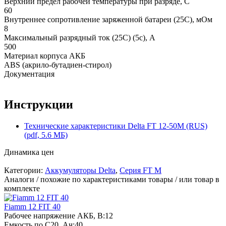
Верхний предел рабочей температуры при разряде, С
60
Внутреннее сопротивление заряженной батареи (25С), мОм
8
Максимальный разрядный ток (25С) (5с), А
500
Материал корпуса АКБ
ABS (акрило-бутадиен-стирол)
Документация
Инструкции
Технические характеристики Delta FT 12-50M (RUS)
(pdf, 5.6 МБ)
Динамика цен
Категории:
Аккумуляторы Delta
,
Серия FT M
Аналоги / похожие по характеристиками товары / или товар в
комплекте
Fiamm 12 FIT 40
Рабочее напряжение АКБ, B:
12
Емкость по С20, Ач:
40