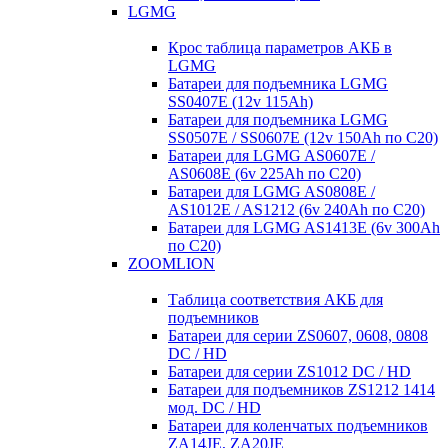
LGMG
Крос таблица параметров АКБ в
LGMG
Батареи для подъемника LGMG
SS0407E (12v 115Ah)
Батареи для подъемника LGMG
SS0507E / SS0607E (12v 150Ah по С20)
Батареи для LGMG AS0607E /
AS0608E (6v 225Ah по С20)
Батареи для LGMG AS0808E /
AS1012E / AS1212 (6v 240Ah по С20)
Батареи для LGMG AS1413E (6v 300Ah
по С20)
ZOOMLION
Таблица соответствия АКБ для
подъемников
Батареи для серии ZS0607, 0608, 0808
DC / HD
Батареи для серии ZS1012 DC / HD
Батареи для подъемников ZS1212 1414
мод. DC / HD
Батареи для коленчатых подъемников
ZA14JE, ZA20JE