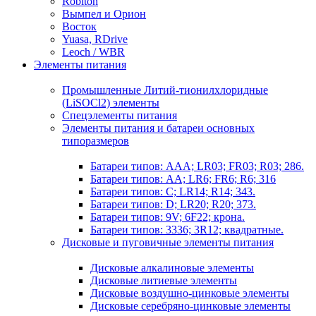
Robiton
Вымпел и Орион
Восток
Yuasa, RDrive
Leoch / WBR
Элементы питания
Промышленные Литий-тионилхлоридные
(LiSOCl2) элементы
Спецэлементы питания
Элементы питания и батареи основных
типоразмеров
Батареи типов: AAA; LR03; FR03; R03; 286.
Батареи типов: AA; LR6; FR6; R6; 316
Батареи типов: C; LR14; R14; 343.
Батареи типов: D; LR20; R20; 373.
Батареи типов: 9V; 6F22; крона.
Батареи типов: 3336; 3R12; квадратные.
Дисковые и пуговичные элементы питания
Дисковые алкалиновые элементы
Дисковые литиевые элементы
Дисковые воздушно-цинковые элементы
Дисковые серебряно-цинковые элементы