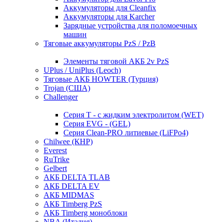
Аккумуляторы для Cleanfix
Аккумуляторы для Karcher
Зарядные устройства для поломоечных
машин
Тяговые аккумуляторы PzS / PzB
Элементы тяговой АКБ 2v PzS
UPlus / UniPlus (Leoch)
Тяговые АКБ HOWTER (Турция)
Trojan (США)
Challenger
Серия T - с жидким электролитом (WET)
Серия EVG - (GEL)
Серия Clean-PRO литиевые (LiFPo4)
Chilwee (КНР)
Everest
RuTrike
Gelbert
АКБ DELTA TLAB
АКБ DELTA EV
АКБ MIDMAS
АКБ Timberg PzS
АКБ Timberg моноблоки
NBA (Италия)