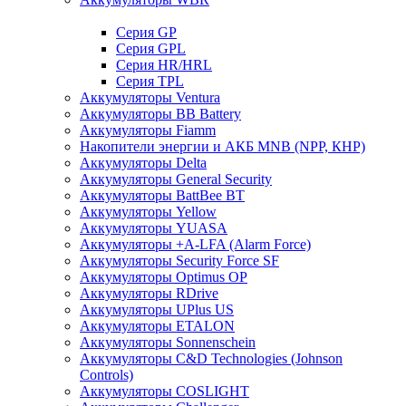
Cерия GP
Серия GPL
Серия HR/HRL
Серия TPL
Аккумуляторы Ventura
Аккумуляторы BB Battery
Аккумуляторы Fiamm
Накопители энергии и АКБ MNB (NPP, КНР)
Аккумуляторы Delta
Аккумуляторы General Security
Аккумуляторы BattBee BT
Аккумуляторы Yellow
Аккумуляторы YUASA
Аккумуляторы +A-LFA (Alarm Force)
Аккумуляторы Security Force SF
Аккумуляторы Optimus OP
Аккумуляторы RDrive
Аккумуляторы UPlus US
Аккумуляторы ETALON
Аккумуляторы Sonnenschein
Аккумуляторы С&D Technologies (Johnson
Controls)
Аккумуляторы COSLIGHT