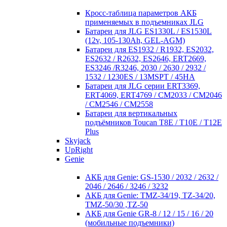
Кросc-таблица параметров АКБ
применяемых в подъемниках JLG
Батареи для JLG ES1330L / ES1530L
(12v, 105-130Ah, GEL-AGM)
Батареи для ES1932 / R1932, ES2032,
ES2632 / R2632, ES2646, ERT2669,
ES3246 /R3246, 2030 / 2630 / 2932 /
1532 / 1230ES / 13MSPT / 45HA
Батареи для JLG серии ERT3369,
ERT4069, ERT4769 / CM2033 / CM2046
/ CM2546 / CM2558
Батареи для вертикальных
подъёмников Toucan T8E / T10E / T12E
Plus
Skyjack
UpRight
Genie
АКБ для Genie: GS-1530 / 2032 / 2632 /
2046 / 2646 / 3246 / 3232
АКБ для Genie: TMZ-34/19, TZ-34/20,
TMZ-50/30 ,TZ-50
АКБ для Genie GR-8 / 12 / 15 / 16 / 20
(мобильные подъемники)