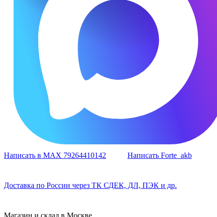
Написать в MAX 79264410142
Написать Forte_akb
Доставка по России через ТК СДЕК, ДЛ, ПЭК и др.
Магазин и склад в Москве