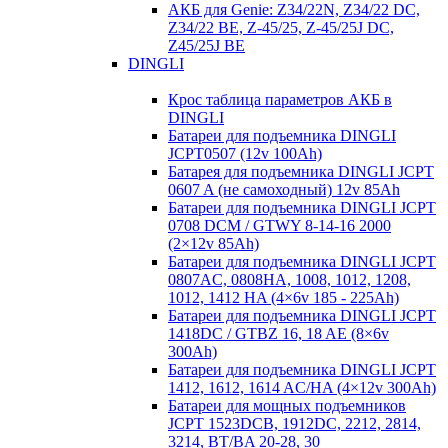
АКБ для Genie: Z34/22N, Z34/22 DC,
Z34/22 BE, Z-45/25, Z-45/25J DC,
Z45/25J BE
DINGLI
Крос таблица параметров АКБ в
DINGLI
Батареи для подъемника DINGLI
JCPT0507 (12v 100Ah)
Батарея для подъемника DINGLI JCPT
0607 A (не самоходный) 12v 85Ah
Батареи для подъемника DINGLI JCPT
0708 DCM / GTWY 8-14-16 2000
(2×12v 85Ah)
Батареи для подъемника DINGLI JCPT
0807AC, 0808HA, 1008, 1012, 1208,
1012, 1412 HA (4×6v 185 - 225Ah)
Батареи для подъемника DINGLI JCPT
1418DC / GTBZ 16, 18 AE (8×6v
300Ah)
Батареи для подъемника DINGLI JCPT
1412, 1612, 1614 AC/HA (4×12v 300Ah)
Батареи для мощных подъемников
JCPT 1523DCB, 1912DC, 2212, 2814,
3214, BT/BA 20-28, 30