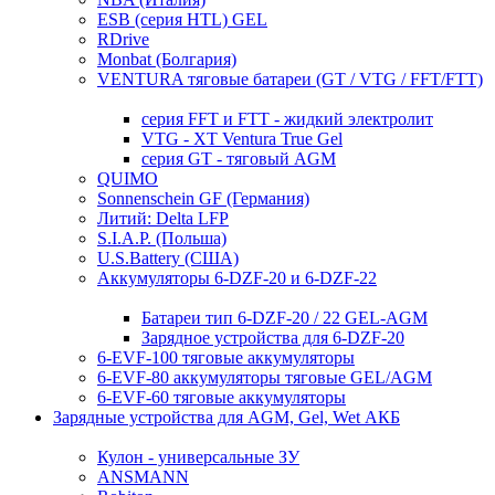
ESB (серия HTL) GEL
RDrive
Monbat (Болгария)
VENTURA тяговые батареи (GT / VTG / FFT/FTT)
серия FFT и FTT - жидкий электролит
VTG - XT Ventura True Gel
серия GT - тяговый AGM
QUIMO
Sonnenschein GF (Германия)
Литий: Delta LFP
S.I.A.P. (Польша)
U.S.Battery (США)
Аккумуляторы 6-DZF-20 и 6-DZF-22
Батареи тип 6-DZF-20 / 22 GEL-AGM
Зарядное устройства для 6-DZF-20
6-EVF-100 тяговые аккумуляторы
6-EVF-80 аккумуляторы тяговые GEL/AGM
6-EVF-60 тяговые аккумуляторы
Зарядные устройства для AGM, Gel, Wet АКБ
Кулон - универсальные ЗУ
ANSMANN