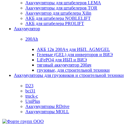
Аккумуляторы для штабелеров LEMA
Аккумуляторы для штабелеров TOR
Аккумулятор для штабелера Xilin
АКБ для штабелера NOBLELIFT
АКБ для штабелера PROLIFT
Аккумулятор
200Ah
АКБ 12в 200Ач для ИБП. AGM/GEL
Гелевые (GEL) для инверторов и ВИЭ
LiFePO4 для ИБП и ВИЭ
тяговый аккумулятор 200ач
грузовые, для строительной техники
Аккумуляторы для грузовиков и строительной техники
D23
bci31
truck-c
UniPlus
Аккумуляторы RDrive
Аккумуляторы MOLL