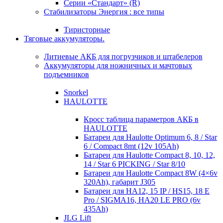
Серии «Стандарт» (R)
Стабилизаторы Энергия : все типы
Тиристорные
Тяговые аккумуляторы.
Литиевые АКБ для погрузчиков и штабелеров
Аккумуляторы для ножничных и мачтовых
подъемников
Snorkel
HAULOTTE
Кросc таблица параметров АКБ в
HAULOTTE
Батареи для Haulotte Optimum 6, 8 / Star
6 / Compact 8mt (12v 105Ah)
Батареи для Haulotte Compact 8, 10, 12,
14 / Star 6 PICKING / Star 8/10
Батареи для Haulotte Compact 8W (4×6v
320Ah), габарит J305
Батареи для HA12, 15 IP / HS15, 18 E
Pro / SIGMA16, HA20 LE PRO (6v
435Ah)
JLG Lift