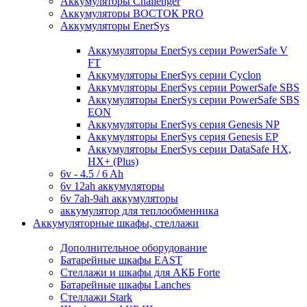
Аккумуляторы Challenger
Аккумуляторы ВОСТОК PRO
Аккумуляторы EnerSys
Аккумуляторы EnerSys серии PowerSafe V
FT
Аккумуляторы EnerSys серии Cyclon
Аккумуляторы EnerSys серии PowerSafe SBS
Аккумуляторы EnerSys серии PowerSafe SBS
EON
Аккумуляторы EnerSys серия Genesis NP
Аккумуляторы EnerSys серия Genesis EP
Аккумуляторы EnerSys серии DataSafe HX,
HX+ (Plus)
6v - 4.5 / 6 Ah
6v 12ah аккумуляторы
6v 7ah-9ah аккумуляторы
аккумулятор для теплообменника
Аккумуляторные шкафы, стеллажи
Дополнительное оборудование
Батарейные шкафы EAST
Стеллажи и шкафы для АКБ Forte
Батарейные шкафы Lanches
Стеллажи Stark