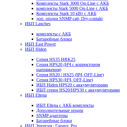
Комплекты Stark 3000 On-Line с АКБ
комплекты Stark 5000 On-Line с АКБ
Комплекты Stark 10 кВт с АКБ
доп. опции SNMP catt, Dry-contakt
ИБП Lanches
комплекты с АКБ
Батарейные блоки
ИБП East Power
ИБП Hiden
Серия HS35 HRK25
Серия HPS20 (НЧ с корректором
напряжения)
Серия HS20 / HS25 (ВЧ, OFF-Line)
Серия HPS30 (НЧ, OFF-Line)
ИБП Hiden HPS20 с аккумуляторами
ИБП серии HS20/HPS30 с аккумуляторами
ИБП Eltena
ИБП Eltena с АКБ комплекты
Дополнительные опции
SNMP адаптеры
Батарейные блоки
ИБП Энергия : Гарант, Pro