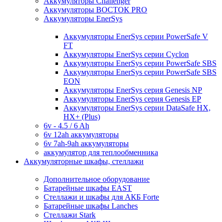
Аккумуляторы Challenger
Аккумуляторы ВОСТОК PRO
Аккумуляторы EnerSys
Аккумуляторы EnerSys серии PowerSafe V
FT
Аккумуляторы EnerSys серии Cyclon
Аккумуляторы EnerSys серии PowerSafe SBS
Аккумуляторы EnerSys серии PowerSafe SBS
EON
Аккумуляторы EnerSys серия Genesis NP
Аккумуляторы EnerSys серия Genesis EP
Аккумуляторы EnerSys серии DataSafe HX,
HX+ (Plus)
6v - 4.5 / 6 Ah
6v 12ah аккумуляторы
6v 7ah-9ah аккумуляторы
аккумулятор для теплообменника
Аккумуляторные шкафы, стеллажи
Дополнительное оборудование
Батарейные шкафы EAST
Стеллажи и шкафы для АКБ Forte
Батарейные шкафы Lanches
Стеллажи Stark