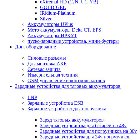
eXtremal HD (12N, U1, YB)
GOLD-GEL
IRidium-Platinum
Silver
Аккумуляторы UPlus
Мото аккумуляторы Delta CT, EPS
Аккумуляторы ИРКУТ
пуско-зарядные устройства, мини-бустеры
Доп. оборудование
Силовые разъемы
Для монтажа АКБ
Сетевая защита
Измерительная техника
GSM управление и контроль котлов
Зарядные устройства для тяговых аккумуляторов
LNP
Зарядные устройства ESB
Зарядное устройство для погрузчика
Заряд тяговых аккумуляторов
Зарядные устройства для батарей на 48v
Зарядные устройства для погрузчиков на 80v
Зарядные устройства для 24v погрузчиков