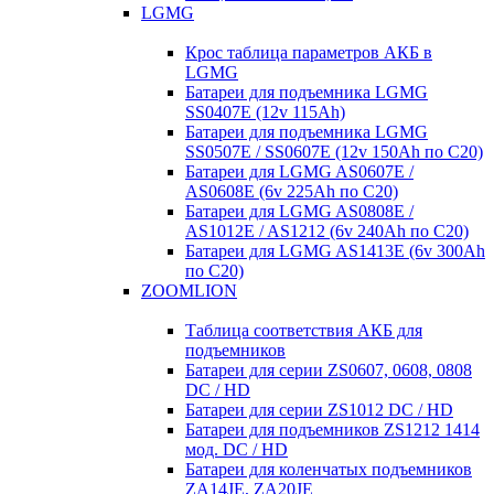
LGMG
Крос таблица параметров АКБ в
LGMG
Батареи для подъемника LGMG
SS0407E (12v 115Ah)
Батареи для подъемника LGMG
SS0507E / SS0607E (12v 150Ah по С20)
Батареи для LGMG AS0607E /
AS0608E (6v 225Ah по С20)
Батареи для LGMG AS0808E /
AS1012E / AS1212 (6v 240Ah по С20)
Батареи для LGMG AS1413E (6v 300Ah
по С20)
ZOOMLION
Таблица соответствия АКБ для
подъемников
Батареи для серии ZS0607, 0608, 0808
DC / HD
Батареи для серии ZS1012 DC / HD
Батареи для подъемников ZS1212 1414
мод. DC / HD
Батареи для коленчатых подъемников
ZA14JE, ZA20JE