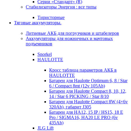
Серии «Стандарт» (R)
Стабилизаторы Энергия : все типы
Тиристорные
Тяговые аккумуляторы.
Литиевые АКБ для погрузчиков и штабелеров
Аккумуляторы для ножничных и мачтовых
подъемников
Snorkel
HAULOTTE
Кросc таблица параметров АКБ в
HAULOTTE
Батареи для Haulotte Optimum 6, 8 / Star
6 / Compact 8mt (12v 105Ah)
Батареи для Haulotte Compact 8, 10, 12,
14 / Star 6 PICKING / Star 8/10
Батареи для Haulotte Compact 8W (4×6v
320Ah), габарит J305
Батареи для HA12, 15 IP / HS15, 18 E
Pro / SIGMA16, HA20 LE PRO (6v
435Ah)
JLG Lift