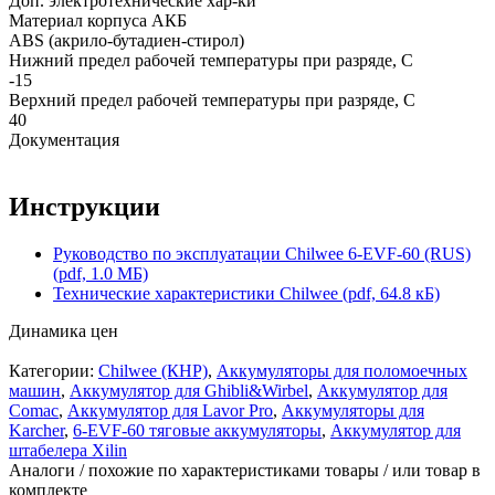
Доп. электротехнические хар-ки
Материал корпуса АКБ
ABS (акрило-бутадиен-стирол)
Нижний предел рабочей температуры при разряде, С
-15
Верхний предел рабочей температуры при разряде, С
40
Документация
Инструкции
Руководство по эксплуатации Chilwee 6-EVF-60 (RUS)
(pdf, 1.0 МБ)
Технические характеристики Chilwee (pdf, 64.8 кБ)
Динамика цен
Категории:
Chilwee (КНР)
,
Аккумуляторы для поломоечных
машин
,
Аккумулятор для Ghibli&Wirbel
,
Аккумулятор для
Comac
,
Аккумулятор для Lavor Pro
,
Аккумуляторы для
Karcher
,
6-EVF-60 тяговые аккумуляторы
,
Аккумулятор для
штабелера Xilin
Аналоги / похожие по характеристиками товары / или товар в
комплекте