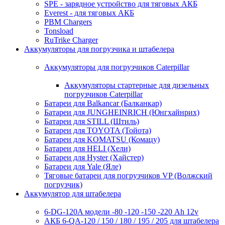
SPE - зарядное устройство для тяговых АКБ
Everest - для тяговых АКБ
PBM Chargers
Tonsload
RuTrike Charger
Аккумуляторы для погрузчика и штабелера
Аккумуляторы для погрузчиков Caterpillar
Аккумуляторы стартерные для дизельных
погрузчиков Caterpillar
Батареи для Balkancar (Балканкар)
Батареи для JUNGHEINRICH (Юнгхайнрих)
Батареи для STILL (Штиль)
Батареи для TOYOTA (Тойота)
Батареи для KOMATSU (Комацу)
Батареи для HELI (Хели)
Батареи для Hyster (Хайстер)
Батареи для Yale (Яле)
Тяговые батареи для погрузчиков VP (Волжский
погрузчик)
Аккумулятор для штабелера
6-DG-120A модели -80 -120 -150 -220 Ah 12v
АКБ 6-QA-120 / 150 / 180 / 195 / 205 для штабелера