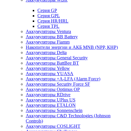
Cерия GP
Серия GPL
Серия HR/HRL
Серия TPL
Аккумуляторы Ventura
Аккумуляторы BB Battery
Аккумуляторы Fiamm
Накопители энергии и АКБ MNB (NPP, КНР)
Аккумуляторы Delta
Аккумуляторы General Security
Аккумуляторы BattBee BT
Аккумуляторы Yellow
Аккумуляторы YUASA
Аккумуляторы +A-LFA (Alarm Force)
Аккумуляторы Security Force SF
Аккумуляторы Optimus OP
Аккумуляторы RDrive
Аккумуляторы UPlus US
Аккумуляторы ETALON
Аккумуляторы Sonnenschein
Аккумуляторы С&D Technologies (Johnson
Controls)
Аккумуляторы COSLIGHT