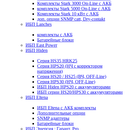
Комплекты Stark 3000 On-Line с АКБ
комплекты Stark 5000 On-Line с АКБ
Комплекты Stark 10 кВт с АКБ
доп. опции SNMP catt, Dry-contakt
ИБП Lanches
комплекты с АКБ
Батарейные блоки
ИБП East Power
ИБП Hiden
Серия HS35 HRK25
Серия HPS20 (НЧ с корректором
напряжения)
Серия HS20 / HS25 (ВЧ, OFF-Line)
Серия HPS30 (НЧ, OFF-Line)
ИБП Hiden HPS20 с аккумуляторами
ИБП серии HS20/HPS30 с аккумуляторами
ИБП Eltena
ИБП Eltena с АКБ комплекты
Дополнительные опции
SNMP адаптеры
Батарейные блоки
ИБП Энергия : Гарант, Pro