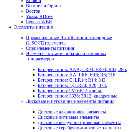
Robiton
Вымпел и Орион
Восток
Yuasa, RDrive
Leoch / WBR
Элементы питания
Промышленные Литий-тионилхлоридные
(LiSOCl2) элементы
Спецэлементы питания
Элементы питания и батареи основных
типоразмеров
Батареи типов: AAA; LR03; FR03; R03; 286.
Батареи типов: AA; LR6; FR6; R6; 316
Батареи типов: C; LR14; R14; 343.
Батареи типов: D; LR20; R20; 373.
Батареи типов: 9V; 6F22; крона.
Батареи типов: 3336; 3R12; квадратные.
Дисковые и пуговичные элементы питания
Дисковые алкалиновые элементы
Дисковые литиевые элементы
Дисковые воздушно-цинковые элементы
Дисковые серебряно-цинковые элементы