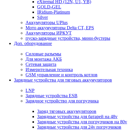
eXtremal HD (12N, U1, YB)
GOLD-GEL
IRidium-Platinum
Silver
Аккумуляторы UPlus
Мото аккумуляторы Delta CT, EPS
Аккумуляторы ИРКУТ
пуско-зарядные устройства, мини-бустеры
Доп. оборудование
Силовые разъемы
Для монтажа АКБ
Сетевая защита
Измерительная техника
GSM управление и контроль котлов
Зарядные устройства для тяговых аккумуляторов
LNP
Зарядные устройства ESB
Зарядное устройство для погрузчика
Заряд тяговых аккумуляторов
Зарядные устройства для батарей на 48v
Зарядные устройства для погрузчиков на 80v
Зарядные устройства для 24v погрузчиков