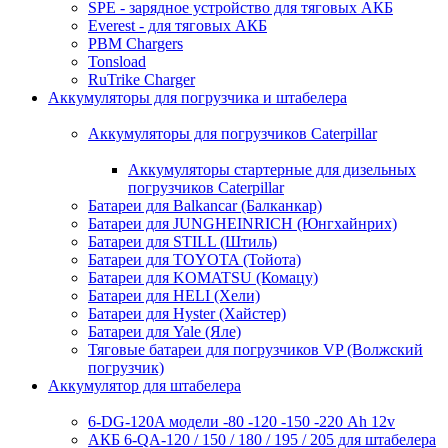
SPE - зарядное устройство для тяговых АКБ
Everest - для тяговых АКБ
PBM Chargers
Tonsload
RuTrike Charger
Аккумуляторы для погрузчика и штабелера
Аккумуляторы для погрузчиков Caterpillar
Аккумуляторы стартерные для дизельных
погрузчиков Caterpillar
Батареи для Balkancar (Балканкар)
Батареи для JUNGHEINRICH (Юнгхайнрих)
Батареи для STILL (Штиль)
Батареи для TOYOTA (Тойота)
Батареи для KOMATSU (Комацу)
Батареи для HELI (Хели)
Батареи для Hyster (Хайстер)
Батареи для Yale (Яле)
Тяговые батареи для погрузчиков VP (Волжский
погрузчик)
Аккумулятор для штабелера
6-DG-120A модели -80 -120 -150 -220 Ah 12v
АКБ 6-QA-120 / 150 / 180 / 195 / 205 для штабелера