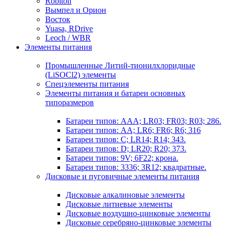
Robiton
Вымпел и Орион
Восток
Yuasa, RDrive
Leoch / WBR
Элементы питания
Промышленные Литий-тионилхлоридные
(LiSOCl2) элементы
Спецэлементы питания
Элементы питания и батареи основных
типоразмеров
Батареи типов: AAA; LR03; FR03; R03; 286.
Батареи типов: AA; LR6; FR6; R6; 316
Батареи типов: C; LR14; R14; 343.
Батареи типов: D; LR20; R20; 373.
Батареи типов: 9V; 6F22; крона.
Батареи типов: 3336; 3R12; квадратные.
Дисковые и пуговичные элементы питания
Дисковые алкалиновые элементы
Дисковые литиевые элементы
Дисковые воздушно-цинковые элементы
Дисковые серебряно-цинковые элементы