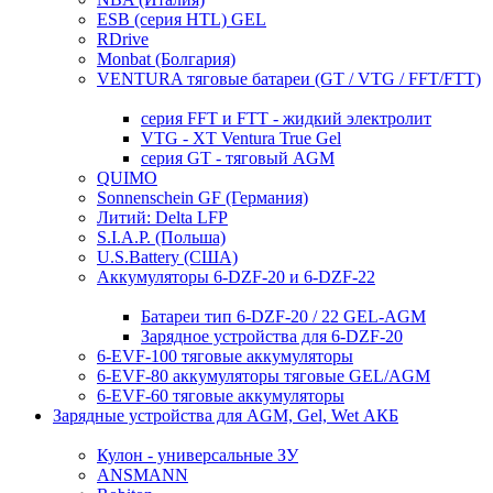
ESB (серия HTL) GEL
RDrive
Monbat (Болгария)
VENTURA тяговые батареи (GT / VTG / FFT/FTT)
серия FFT и FTT - жидкий электролит
VTG - XT Ventura True Gel
серия GT - тяговый AGM
QUIMO
Sonnenschein GF (Германия)
Литий: Delta LFP
S.I.A.P. (Польша)
U.S.Battery (США)
Аккумуляторы 6-DZF-20 и 6-DZF-22
Батареи тип 6-DZF-20 / 22 GEL-AGM
Зарядное устройства для 6-DZF-20
6-EVF-100 тяговые аккумуляторы
6-EVF-80 аккумуляторы тяговые GEL/AGM
6-EVF-60 тяговые аккумуляторы
Зарядные устройства для AGM, Gel, Wet АКБ
Кулон - универсальные ЗУ
ANSMANN