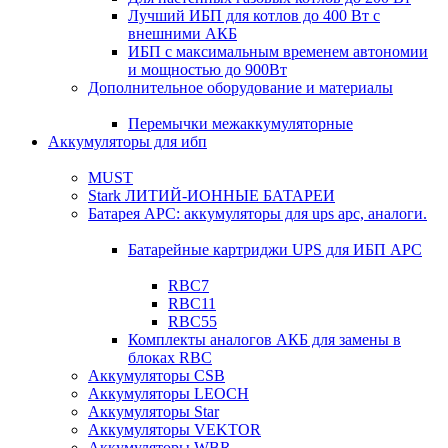
Лучший ИБП для котлов до 400 Вт с
внешними АКБ
ИБП с максимальным временем автономии
и мощностью до 900Вт
Дополнительное оборудование и материалы
Перемычки межаккумуляторные
Аккумуляторы для ибп
MUST
Stark ЛИТИЙ-ИОННЫЕ БАТАРЕИ
Батарея APC: аккумуляторы для ups apc, аналоги.
Батарейные картриджи UPS для ИБП APC
RBC7
RBC11
RBC55
Комплекты аналогов АКБ для замены в
блоках RBC
Аккумуляторы CSB
Аккумуляторы LEOCH
Аккумуляторы Star
Аккумуляторы VEKTOR
Аккумуляторы WBR