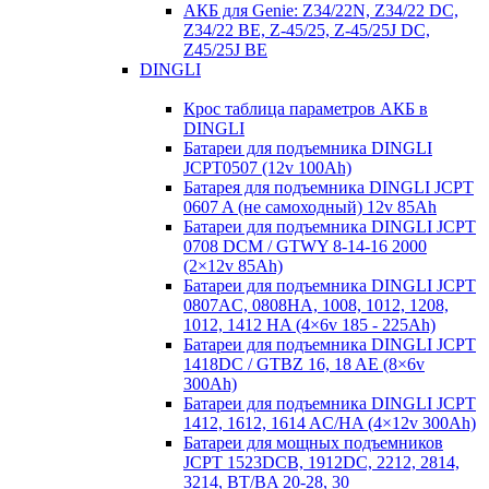
АКБ для Genie: Z34/22N, Z34/22 DC,
Z34/22 BE, Z-45/25, Z-45/25J DC,
Z45/25J BE
DINGLI
Крос таблица параметров АКБ в
DINGLI
Батареи для подъемника DINGLI
JCPT0507 (12v 100Ah)
Батарея для подъемника DINGLI JCPT
0607 A (не самоходный) 12v 85Ah
Батареи для подъемника DINGLI JCPT
0708 DCM / GTWY 8-14-16 2000
(2×12v 85Ah)
Батареи для подъемника DINGLI JCPT
0807AC, 0808HA, 1008, 1012, 1208,
1012, 1412 HA (4×6v 185 - 225Ah)
Батареи для подъемника DINGLI JCPT
1418DC / GTBZ 16, 18 AE (8×6v
300Ah)
Батареи для подъемника DINGLI JCPT
1412, 1612, 1614 AC/HA (4×12v 300Ah)
Батареи для мощных подъемников
JCPT 1523DCB, 1912DC, 2212, 2814,
3214, BT/BA 20-28, 30