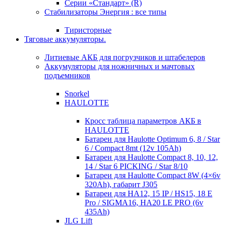
Серии «Стандарт» (R)
Стабилизаторы Энергия : все типы
Тиристорные
Тяговые аккумуляторы.
Литиевые АКБ для погрузчиков и штабелеров
Аккумуляторы для ножничных и мачтовых
подъемников
Snorkel
HAULOTTE
Кросc таблица параметров АКБ в
HAULOTTE
Батареи для Haulotte Optimum 6, 8 / Star
6 / Compact 8mt (12v 105Ah)
Батареи для Haulotte Compact 8, 10, 12,
14 / Star 6 PICKING / Star 8/10
Батареи для Haulotte Compact 8W (4×6v
320Ah), габарит J305
Батареи для HA12, 15 IP / HS15, 18 E
Pro / SIGMA16, HA20 LE PRO (6v
435Ah)
JLG Lift