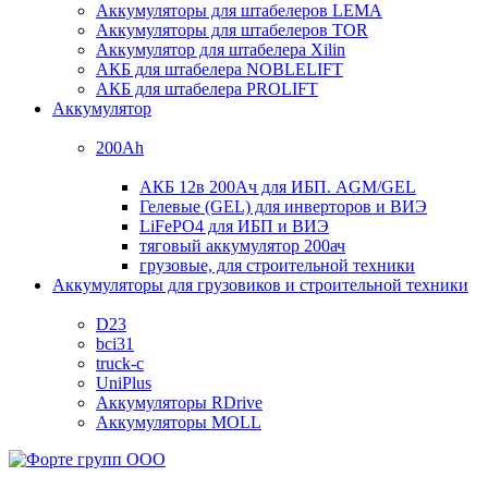
Аккумуляторы для штабелеров LEMA
Аккумуляторы для штабелеров TOR
Аккумулятор для штабелера Xilin
АКБ для штабелера NOBLELIFT
АКБ для штабелера PROLIFT
Аккумулятор
200Ah
АКБ 12в 200Ач для ИБП. AGM/GEL
Гелевые (GEL) для инверторов и ВИЭ
LiFePO4 для ИБП и ВИЭ
тяговый аккумулятор 200ач
грузовые, для строительной техники
Аккумуляторы для грузовиков и строительной техники
D23
bci31
truck-c
UniPlus
Аккумуляторы RDrive
Аккумуляторы MOLL