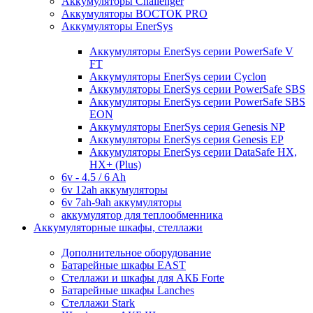
Аккумуляторы Challenger
Аккумуляторы ВОСТОК PRO
Аккумуляторы EnerSys
Аккумуляторы EnerSys серии PowerSafe V
FT
Аккумуляторы EnerSys серии Cyclon
Аккумуляторы EnerSys серии PowerSafe SBS
Аккумуляторы EnerSys серии PowerSafe SBS
EON
Аккумуляторы EnerSys серия Genesis NP
Аккумуляторы EnerSys серия Genesis EP
Аккумуляторы EnerSys серии DataSafe HX,
HX+ (Plus)
6v - 4.5 / 6 Ah
6v 12ah аккумуляторы
6v 7ah-9ah аккумуляторы
аккумулятор для теплообменника
Аккумуляторные шкафы, стеллажи
Дополнительное оборудование
Батарейные шкафы EAST
Стеллажи и шкафы для АКБ Forte
Батарейные шкафы Lanches
Стеллажи Stark