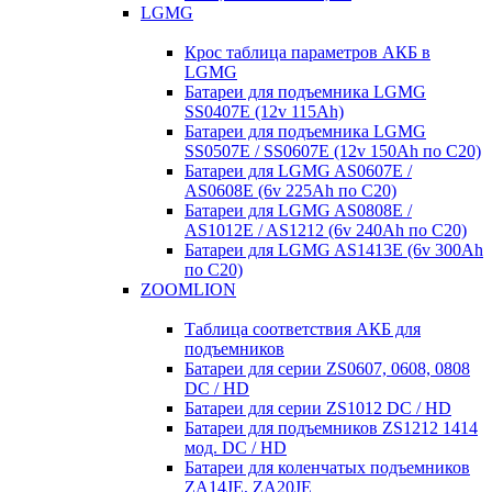
LGMG
Крос таблица параметров АКБ в
LGMG
Батареи для подъемника LGMG
SS0407E (12v 115Ah)
Батареи для подъемника LGMG
SS0507E / SS0607E (12v 150Ah по С20)
Батареи для LGMG AS0607E /
AS0608E (6v 225Ah по С20)
Батареи для LGMG AS0808E /
AS1012E / AS1212 (6v 240Ah по С20)
Батареи для LGMG AS1413E (6v 300Ah
по С20)
ZOOMLION
Таблица соответствия АКБ для
подъемников
Батареи для серии ZS0607, 0608, 0808
DC / HD
Батареи для серии ZS1012 DC / HD
Батареи для подъемников ZS1212 1414
мод. DC / HD
Батареи для коленчатых подъемников
ZA14JE, ZA20JE