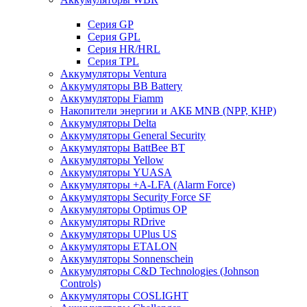
Cерия GP
Серия GPL
Серия HR/HRL
Серия TPL
Аккумуляторы Ventura
Аккумуляторы BB Battery
Аккумуляторы Fiamm
Накопители энергии и АКБ MNB (NPP, КНР)
Аккумуляторы Delta
Аккумуляторы General Security
Аккумуляторы BattBee BT
Аккумуляторы Yellow
Аккумуляторы YUASA
Аккумуляторы +A-LFA (Alarm Force)
Аккумуляторы Security Force SF
Аккумуляторы Optimus OP
Аккумуляторы RDrive
Аккумуляторы UPlus US
Аккумуляторы ETALON
Аккумуляторы Sonnenschein
Аккумуляторы С&D Technologies (Johnson
Controls)
Аккумуляторы COSLIGHT