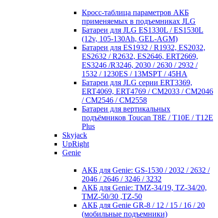
Кросc-таблица параметров АКБ
применяемых в подъемниках JLG
Батареи для JLG ES1330L / ES1530L
(12v, 105-130Ah, GEL-AGM)
Батареи для ES1932 / R1932, ES2032,
ES2632 / R2632, ES2646, ERT2669,
ES3246 /R3246, 2030 / 2630 / 2932 /
1532 / 1230ES / 13MSPT / 45HA
Батареи для JLG серии ERT3369,
ERT4069, ERT4769 / CM2033 / CM2046
/ CM2546 / CM2558
Батареи для вертикальных
подъёмников Toucan T8E / T10E / T12E
Plus
Skyjack
UpRight
Genie
АКБ для Genie: GS-1530 / 2032 / 2632 /
2046 / 2646 / 3246 / 3232
АКБ для Genie: TMZ-34/19, TZ-34/20,
TMZ-50/30 ,TZ-50
АКБ для Genie GR-8 / 12 / 15 / 16 / 20
(мобильные подъемники)