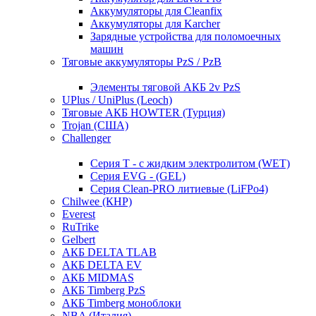
Аккумуляторы для Cleanfix
Аккумуляторы для Karcher
Зарядные устройства для поломоечных
машин
Тяговые аккумуляторы PzS / PzB
Элементы тяговой АКБ 2v PzS
UPlus / UniPlus (Leoch)
Тяговые АКБ HOWTER (Турция)
Trojan (США)
Challenger
Серия T - с жидким электролитом (WET)
Серия EVG - (GEL)
Серия Clean-PRO литиевые (LiFPo4)
Chilwee (КНР)
Everest
RuTrike
Gelbert
АКБ DELTA TLAB
АКБ DELTA EV
АКБ MIDMAS
АКБ Timberg PzS
АКБ Timberg моноблоки
NBA (Италия)