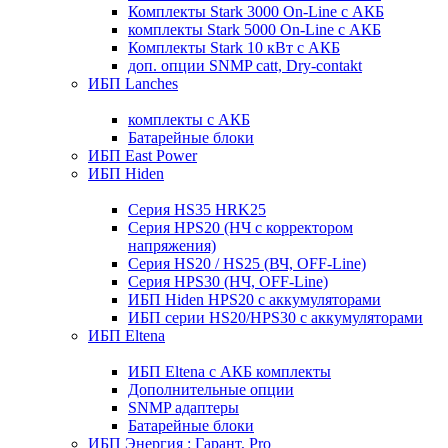
Комплекты Stark 3000 On-Line с АКБ
комплекты Stark 5000 On-Line с АКБ
Комплекты Stark 10 кВт с АКБ
доп. опции SNMP catt, Dry-contakt
ИБП Lanches
комплекты с АКБ
Батарейные блоки
ИБП East Power
ИБП Hiden
Серия HS35 HRK25
Серия HPS20 (НЧ с корректором
напряжения)
Серия HS20 / HS25 (ВЧ, OFF-Line)
Серия HPS30 (НЧ, OFF-Line)
ИБП Hiden HPS20 с аккумуляторами
ИБП серии HS20/HPS30 с аккумуляторами
ИБП Eltena
ИБП Eltena с АКБ комплекты
Дополнительные опции
SNMP адаптеры
Батарейные блоки
ИБП Энергия : Гарант, Pro