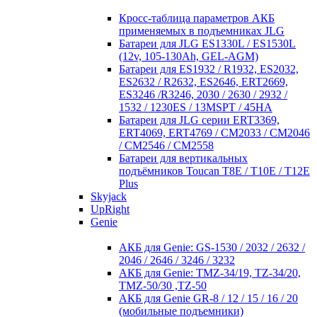
Кросc-таблица параметров АКБ
применяемых в подъемниках JLG
Батареи для JLG ES1330L / ES1530L
(12v, 105-130Ah, GEL-AGM)
Батареи для ES1932 / R1932, ES2032,
ES2632 / R2632, ES2646, ERT2669,
ES3246 /R3246, 2030 / 2630 / 2932 /
1532 / 1230ES / 13MSPT / 45HA
Батареи для JLG серии ERT3369,
ERT4069, ERT4769 / CM2033 / CM2046
/ CM2546 / CM2558
Батареи для вертикальных
подъёмников Toucan T8E / T10E / T12E
Plus
Skyjack
UpRight
Genie
АКБ для Genie: GS-1530 / 2032 / 2632 /
2046 / 2646 / 3246 / 3232
АКБ для Genie: TMZ-34/19, TZ-34/20,
TMZ-50/30 ,TZ-50
АКБ для Genie GR-8 / 12 / 15 / 16 / 20
(мобильные подъемники)