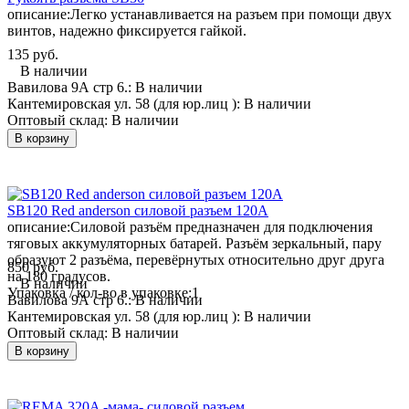
описание:
Легко устанавливается на разъем при помощи двух
винтов, надежно фиксируется гайкой.
135 руб.
В наличии
Вавилова 9А стр 6.:
В наличии
Кантемировская ул. 58 (для юр.лиц ):
В наличии
Оптовый склад:
В наличии
В корзину
SB120 Red anderson силовой разъем 120А
описание:
Силовой разъём предназначен для подключения
тяговых аккумуляторных батарей. Разъём зеркальный, пару
образуют 2 разъёма, перевёрнутых относительно друг друга
850 руб.
на 180 градусов.
В наличии
Упаковка / кол-во в упаковке:
1
Вавилова 9А стр 6.:
В наличии
Кантемировская ул. 58 (для юр.лиц ):
В наличии
Оптовый склад:
В наличии
В корзину