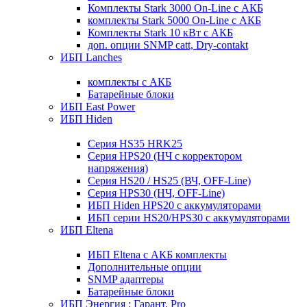
Комплекты Stark 3000 On-Line с АКБ
комплекты Stark 5000 On-Line с АКБ
Комплекты Stark 10 кВт с АКБ
доп. опции SNMP catt, Dry-contakt
ИБП Lanches
комплекты с АКБ
Батарейные блоки
ИБП East Power
ИБП Hiden
Серия HS35 HRK25
Серия HPS20 (НЧ с корректором
напряжения)
Серия HS20 / HS25 (ВЧ, OFF-Line)
Серия HPS30 (НЧ, OFF-Line)
ИБП Hiden HPS20 с аккумуляторами
ИБП серии HS20/HPS30 с аккумуляторами
ИБП Eltena
ИБП Eltena с АКБ комплекты
Дополнительные опции
SNMP адаптеры
Батарейные блоки
ИБП Энергия : Гарант, Pro