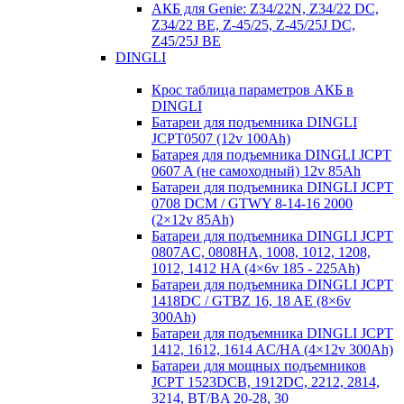
АКБ для Genie: Z34/22N, Z34/22 DC,
Z34/22 BE, Z-45/25, Z-45/25J DC,
Z45/25J BE
DINGLI
Крос таблица параметров АКБ в
DINGLI
Батареи для подъемника DINGLI
JCPT0507 (12v 100Ah)
Батарея для подъемника DINGLI JCPT
0607 A (не самоходный) 12v 85Ah
Батареи для подъемника DINGLI JCPT
0708 DCM / GTWY 8-14-16 2000
(2×12v 85Ah)
Батареи для подъемника DINGLI JCPT
0807AC, 0808HA, 1008, 1012, 1208,
1012, 1412 HA (4×6v 185 - 225Ah)
Батареи для подъемника DINGLI JCPT
1418DC / GTBZ 16, 18 AE (8×6v
300Ah)
Батареи для подъемника DINGLI JCPT
1412, 1612, 1614 AC/HA (4×12v 300Ah)
Батареи для мощных подъемников
JCPT 1523DCB, 1912DC, 2212, 2814,
3214, BT/BA 20-28, 30