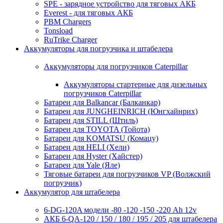
SPE - зарядное устройство для тяговых АКБ
Everest - для тяговых АКБ
PBM Chargers
Tonsload
RuTrike Charger
Аккумуляторы для погрузчика и штабелера
Аккумуляторы для погрузчиков Caterpillar
Аккумуляторы стартерные для дизельных
погрузчиков Caterpillar
Батареи для Balkancar (Балканкар)
Батареи для JUNGHEINRICH (Юнгхайнрих)
Батареи для STILL (Штиль)
Батареи для TOYOTA (Тойота)
Батареи для KOMATSU (Комацу)
Батареи для HELI (Хели)
Батареи для Hyster (Хайстер)
Батареи для Yale (Яле)
Тяговые батареи для погрузчиков VP (Волжский
погрузчик)
Аккумулятор для штабелера
6-DG-120A модели -80 -120 -150 -220 Ah 12v
АКБ 6-QA-120 / 150 / 180 / 195 / 205 для штабелера