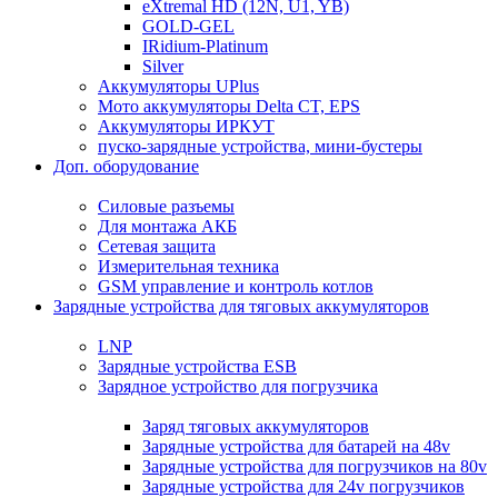
eXtremal HD (12N, U1, YB)
GOLD-GEL
IRidium-Platinum
Silver
Аккумуляторы UPlus
Мото аккумуляторы Delta CT, EPS
Аккумуляторы ИРКУТ
пуско-зарядные устройства, мини-бустеры
Доп. оборудование
Силовые разъемы
Для монтажа АКБ
Сетевая защита
Измерительная техника
GSM управление и контроль котлов
Зарядные устройства для тяговых аккумуляторов
LNP
Зарядные устройства ESB
Зарядное устройство для погрузчика
Заряд тяговых аккумуляторов
Зарядные устройства для батарей на 48v
Зарядные устройства для погрузчиков на 80v
Зарядные устройства для 24v погрузчиков