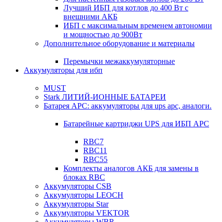
Лучший ИБП для котлов до 400 Вт с
внешними АКБ
ИБП с максимальным временем автономии
и мощностью до 900Вт
Дополнительное оборудование и материалы
Перемычки межаккумуляторные
Аккумуляторы для ибп
MUST
Stark ЛИТИЙ-ИОННЫЕ БАТАРЕИ
Батарея APC: аккумуляторы для ups apc, аналоги.
Батарейные картриджи UPS для ИБП APC
RBC7
RBC11
RBC55
Комплекты аналогов АКБ для замены в
блоках RBC
Аккумуляторы CSB
Аккумуляторы LEOCH
Аккумуляторы Star
Аккумуляторы VEKTOR
Аккумуляторы WBR