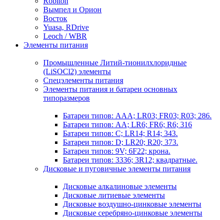
Robiton
Вымпел и Орион
Восток
Yuasa, RDrive
Leoch / WBR
Элементы питания
Промышленные Литий-тионилхлоридные
(LiSOCl2) элементы
Спецэлементы питания
Элементы питания и батареи основных
типоразмеров
Батареи типов: AAA; LR03; FR03; R03; 286.
Батареи типов: AA; LR6; FR6; R6; 316
Батареи типов: C; LR14; R14; 343.
Батареи типов: D; LR20; R20; 373.
Батареи типов: 9V; 6F22; крона.
Батареи типов: 3336; 3R12; квадратные.
Дисковые и пуговичные элементы питания
Дисковые алкалиновые элементы
Дисковые литиевые элементы
Дисковые воздушно-цинковые элементы
Дисковые серебряно-цинковые элементы