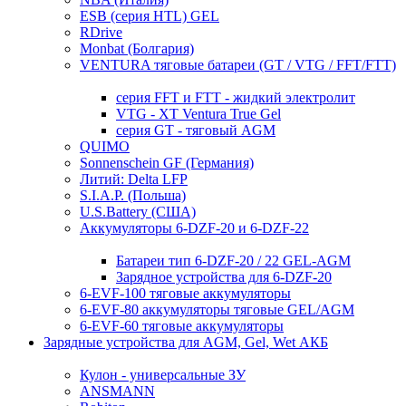
ESB (серия HTL) GEL
RDrive
Monbat (Болгария)
VENTURA тяговые батареи (GT / VTG / FFT/FTT)
серия FFT и FTT - жидкий электролит
VTG - XT Ventura True Gel
серия GT - тяговый AGM
QUIMO
Sonnenschein GF (Германия)
Литий: Delta LFP
S.I.A.P. (Польша)
U.S.Battery (США)
Аккумуляторы 6-DZF-20 и 6-DZF-22
Батареи тип 6-DZF-20 / 22 GEL-AGM
Зарядное устройства для 6-DZF-20
6-EVF-100 тяговые аккумуляторы
6-EVF-80 аккумуляторы тяговые GEL/AGM
6-EVF-60 тяговые аккумуляторы
Зарядные устройства для AGM, Gel, Wet АКБ
Кулон - универсальные ЗУ
ANSMANN