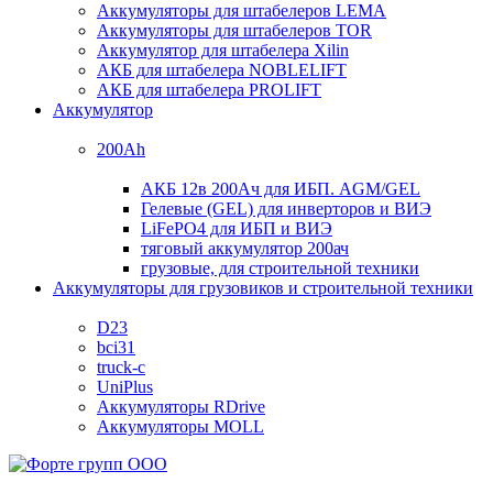
Аккумуляторы для штабелеров LEMA
Аккумуляторы для штабелеров TOR
Аккумулятор для штабелера Xilin
АКБ для штабелера NOBLELIFT
АКБ для штабелера PROLIFT
Аккумулятор
200Ah
АКБ 12в 200Ач для ИБП. AGM/GEL
Гелевые (GEL) для инверторов и ВИЭ
LiFePO4 для ИБП и ВИЭ
тяговый аккумулятор 200ач
грузовые, для строительной техники
Аккумуляторы для грузовиков и строительной техники
D23
bci31
truck-c
UniPlus
Аккумуляторы RDrive
Аккумуляторы MOLL