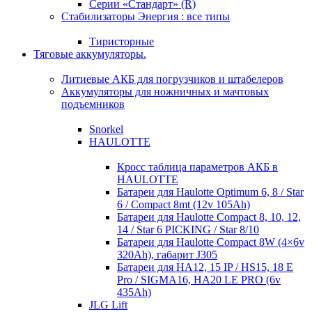
Серии «Стандарт» (R)
Стабилизаторы Энергия : все типы
Тиристорные
Тяговые аккумуляторы.
Литиевые АКБ для погрузчиков и штабелеров
Аккумуляторы для ножничных и мачтовых
подъемников
Snorkel
HAULOTTE
Кросc таблица параметров АКБ в
HAULOTTE
Батареи для Haulotte Optimum 6, 8 / Star
6 / Compact 8mt (12v 105Ah)
Батареи для Haulotte Compact 8, 10, 12,
14 / Star 6 PICKING / Star 8/10
Батареи для Haulotte Compact 8W (4×6v
320Ah), габарит J305
Батареи для HA12, 15 IP / HS15, 18 E
Pro / SIGMA16, HA20 LE PRO (6v
435Ah)
JLG Lift