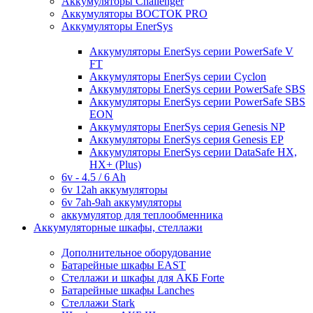
Аккумуляторы Challenger
Аккумуляторы ВОСТОК PRO
Аккумуляторы EnerSys
Аккумуляторы EnerSys серии PowerSafe V
FT
Аккумуляторы EnerSys серии Cyclon
Аккумуляторы EnerSys серии PowerSafe SBS
Аккумуляторы EnerSys серии PowerSafe SBS
EON
Аккумуляторы EnerSys серия Genesis NP
Аккумуляторы EnerSys серия Genesis EP
Аккумуляторы EnerSys серии DataSafe HX,
HX+ (Plus)
6v - 4.5 / 6 Ah
6v 12ah аккумуляторы
6v 7ah-9ah аккумуляторы
аккумулятор для теплообменника
Аккумуляторные шкафы, стеллажи
Дополнительное оборудование
Батарейные шкафы EAST
Стеллажи и шкафы для АКБ Forte
Батарейные шкафы Lanches
Стеллажи Stark