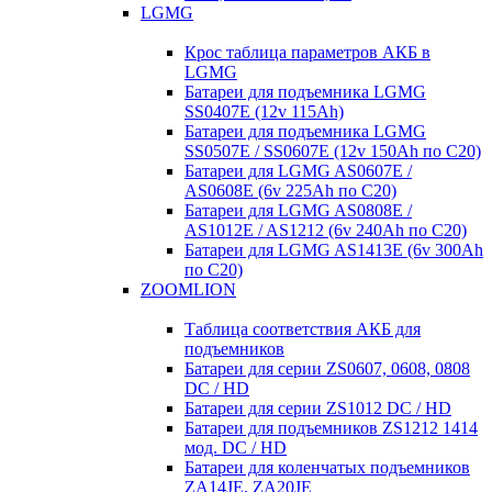
LGMG
Крос таблица параметров АКБ в
LGMG
Батареи для подъемника LGMG
SS0407E (12v 115Ah)
Батареи для подъемника LGMG
SS0507E / SS0607E (12v 150Ah по С20)
Батареи для LGMG AS0607E /
AS0608E (6v 225Ah по С20)
Батареи для LGMG AS0808E /
AS1012E / AS1212 (6v 240Ah по С20)
Батареи для LGMG AS1413E (6v 300Ah
по С20)
ZOOMLION
Таблица соответствия АКБ для
подъемников
Батареи для серии ZS0607, 0608, 0808
DC / HD
Батареи для серии ZS1012 DC / HD
Батареи для подъемников ZS1212 1414
мод. DC / HD
Батареи для коленчатых подъемников
ZA14JE, ZA20JE