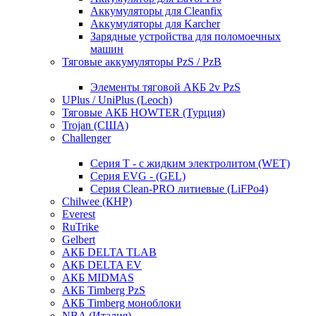
Аккумуляторы для Cleanfix
Аккумуляторы для Karcher
Зарядные устройства для поломоечных
машин
Тяговые аккумуляторы PzS / PzB
Элементы тяговой АКБ 2v PzS
UPlus / UniPlus (Leoch)
Тяговые АКБ HOWTER (Турция)
Trojan (США)
Challenger
Серия T - с жидким электролитом (WET)
Серия EVG - (GEL)
Серия Clean-PRO литиевые (LiFPo4)
Chilwee (КНР)
Everest
RuTrike
Gelbert
АКБ DELTA TLAB
АКБ DELTA EV
АКБ MIDMAS
АКБ Timberg PzS
АКБ Timberg моноблоки
NBA (Италия)