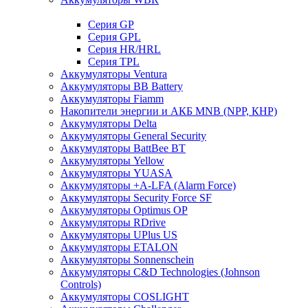
Cерия GP
Серия GPL
Серия HR/HRL
Серия TPL
Аккумуляторы Ventura
Аккумуляторы BB Battery
Аккумуляторы Fiamm
Накопители энергии и АКБ MNB (NPP, КНР)
Аккумуляторы Delta
Аккумуляторы General Security
Аккумуляторы BattBee BT
Аккумуляторы Yellow
Аккумуляторы YUASA
Аккумуляторы +A-LFA (Alarm Force)
Аккумуляторы Security Force SF
Аккумуляторы Optimus OP
Аккумуляторы RDrive
Аккумуляторы UPlus US
Аккумуляторы ETALON
Аккумуляторы Sonnenschein
Аккумуляторы С&D Technologies (Johnson
Controls)
Аккумуляторы COSLIGHT