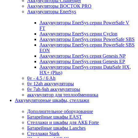
Аккумуляторы Challenger
Аккумуляторы ВОСТОК PRO
Аккумуляторы EnerSys
Аккумуляторы EnerSys серии PowerSafe V
FT
Аккумуляторы EnerSys серии Cyclon
Аккумуляторы EnerSys серии PowerSafe SBS
Аккумуляторы EnerSys серии PowerSafe SBS
EON
Аккумуляторы EnerSys серия Genesis NP
Аккумуляторы EnerSys серия Genesis EP
Аккумуляторы EnerSys серии DataSafe HX,
HX+ (Plus)
6v - 4.5 / 6 Ah
6v 12ah аккумуляторы
6v 7ah-9ah аккумуляторы
аккумулятор для теплообменника
Аккумуляторные шкафы, стеллажи
Дополнительное оборудование
Батарейные шкафы EAST
Стеллажи и шкафы для АКБ Forte
Батарейные шкафы Lanches
Стеллажи Stark