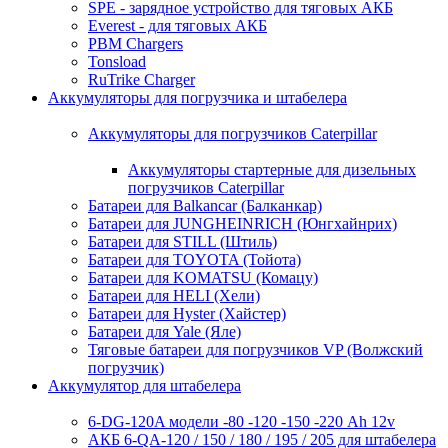
SPE - зарядное устройство для тяговых АКБ
Everest - для тяговых АКБ
PBM Chargers
Tonsload
RuTrike Charger
Аккумуляторы для погрузчика и штабелера
Аккумуляторы для погрузчиков Caterpillar
Аккумуляторы стартерные для дизельных
погрузчиков Caterpillar
Батареи для Balkancar (Балканкар)
Батареи для JUNGHEINRICH (Юнгхайнрих)
Батареи для STILL (Штиль)
Батареи для TOYOTA (Тойота)
Батареи для KOMATSU (Комацу)
Батареи для HELI (Хели)
Батареи для Hyster (Хайстер)
Батареи для Yale (Яле)
Тяговые батареи для погрузчиков VP (Волжский
погрузчик)
Аккумулятор для штабелера
6-DG-120A модели -80 -120 -150 -220 Ah 12v
АКБ 6-QA-120 / 150 / 180 / 195 / 205 для штабелера