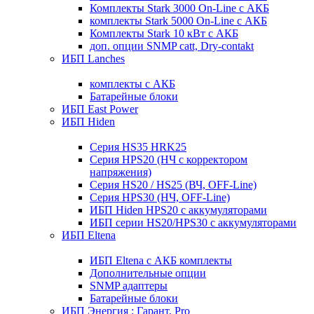
Комплекты Stark 3000 On-Line с АКБ
комплекты Stark 5000 On-Line с АКБ
Комплекты Stark 10 кВт с АКБ
доп. опции SNMP catt, Dry-contakt
ИБП Lanches
комплекты с АКБ
Батарейные блоки
ИБП East Power
ИБП Hiden
Серия HS35 HRK25
Серия HPS20 (НЧ с корректором
напряжения)
Серия HS20 / HS25 (ВЧ, OFF-Line)
Серия HPS30 (НЧ, OFF-Line)
ИБП Hiden HPS20 с аккумуляторами
ИБП серии HS20/HPS30 с аккумуляторами
ИБП Eltena
ИБП Eltena с АКБ комплекты
Дополнительные опции
SNMP адаптеры
Батарейные блоки
ИБП Энергия : Гарант, Pro