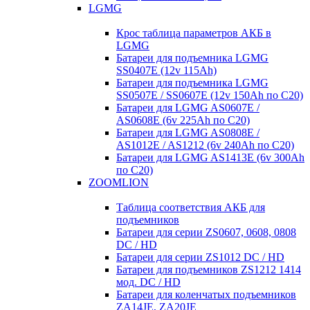
LGMG
Крос таблица параметров АКБ в
LGMG
Батареи для подъемника LGMG
SS0407E (12v 115Ah)
Батареи для подъемника LGMG
SS0507E / SS0607E (12v 150Ah по С20)
Батареи для LGMG AS0607E /
AS0608E (6v 225Ah по С20)
Батареи для LGMG AS0808E /
AS1012E / AS1212 (6v 240Ah по С20)
Батареи для LGMG AS1413E (6v 300Ah
по С20)
ZOOMLION
Таблица соответствия АКБ для
подъемников
Батареи для серии ZS0607, 0608, 0808
DC / HD
Батареи для серии ZS1012 DC / HD
Батареи для подъемников ZS1212 1414
мод. DC / HD
Батареи для коленчатых подъемников
ZA14JE, ZA20JE