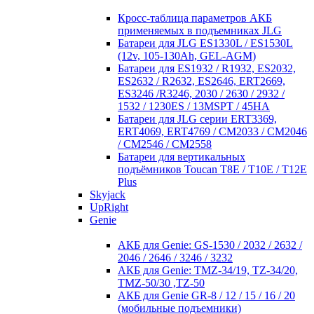
Кросc-таблица параметров АКБ
применяемых в подъемниках JLG
Батареи для JLG ES1330L / ES1530L
(12v, 105-130Ah, GEL-AGM)
Батареи для ES1932 / R1932, ES2032,
ES2632 / R2632, ES2646, ERT2669,
ES3246 /R3246, 2030 / 2630 / 2932 /
1532 / 1230ES / 13MSPT / 45HA
Батареи для JLG серии ERT3369,
ERT4069, ERT4769 / CM2033 / CM2046
/ CM2546 / CM2558
Батареи для вертикальных
подъёмников Toucan T8E / T10E / T12E
Plus
Skyjack
UpRight
Genie
АКБ для Genie: GS-1530 / 2032 / 2632 /
2046 / 2646 / 3246 / 3232
АКБ для Genie: TMZ-34/19, TZ-34/20,
TMZ-50/30 ,TZ-50
АКБ для Genie GR-8 / 12 / 15 / 16 / 20
(мобильные подъемники)