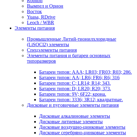
Robiton
Вымпел и Орион
Восток
Yuasa, RDrive
Leoch / WBR
Элементы питания
Промышленные Литий-тионилхлоридные
(LiSOCl2) элементы
Спецэлементы питания
Элементы питания и батареи основных
типоразмеров
Батареи типов: AAA; LR03; FR03; R03; 286.
Батареи типов: AA; LR6; FR6; R6; 316
Батареи типов: C; LR14; R14; 343.
Батареи типов: D; LR20; R20; 373.
Батареи типов: 9V; 6F22; крона.
Батареи типов: 3336; 3R12; квадратные.
Дисковые и пуговичные элементы питания
Дисковые алкалиновые элементы
Дисковые литиевые элементы
Дисковые воздушно-цинковые элементы
Дисковые серебряно-цинковые элементы