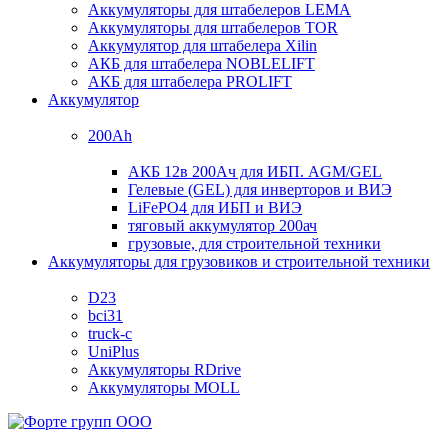
Аккумуляторы для штабелеров LEMA
Аккумуляторы для штабелеров TOR
Аккумулятор для штабелера Xilin
АКБ для штабелера NOBLELIFT
АКБ для штабелера PROLIFT
Аккумулятор
200Ah
АКБ 12в 200Ач для ИБП. AGM/GEL
Гелевые (GEL) для инверторов и ВИЭ
LiFePO4 для ИБП и ВИЭ
тяговый аккумулятор 200ач
грузовые, для строительной техники
Аккумуляторы для грузовиков и строительной техники
D23
bci31
truck-c
UniPlus
Аккумуляторы RDrive
Аккумуляторы MOLL