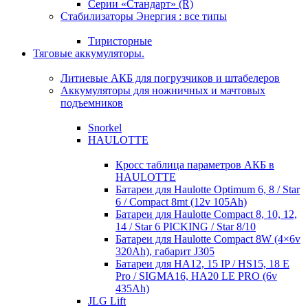
Серии «Стандарт» (R)
Стабилизаторы Энергия : все типы
Тиристорные
Тяговые аккумуляторы.
Литиевые АКБ для погрузчиков и штабелеров
Аккумуляторы для ножничных и мачтовых
подъемников
Snorkel
HAULOTTE
Кросc таблица параметров АКБ в
HAULOTTE
Батареи для Haulotte Optimum 6, 8 / Star
6 / Compact 8mt (12v 105Ah)
Батареи для Haulotte Compact 8, 10, 12,
14 / Star 6 PICKING / Star 8/10
Батареи для Haulotte Compact 8W (4×6v
320Ah), габарит J305
Батареи для HA12, 15 IP / HS15, 18 E
Pro / SIGMA16, HA20 LE PRO (6v
435Ah)
JLG Lift