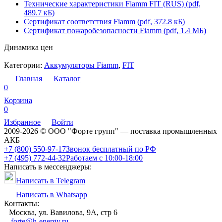
Технические характеристики Fiamm FIT (RUS) (pdf,
489.7 кБ)
Сертификат соответствия Fiamm (pdf, 372.8 кБ)
Сертификат пожаробезопасности Fiamm (pdf, 1.4 МБ)
Динамика цен
Категории:
Аккумуляторы Fiamm
,
FIT
Главная
Каталог
0
Корзина
0
Избранное
Войти
2009-2026 © ООО "Форте групп" — поставка промышленных
АКБ
+7 (800) 550-97-17
Звонок бесплатный по РФ
+7 (495) 772-44-32
Работаем с 10:00-18:00
Написать в мессенджеры:
Написать в Telegram
Написать в Whatsapp
Контакты:
Москва, ул. Вавилова, 9А, стр 6
forte@h-energy.ru