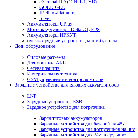
eXtremal HD (12N, U1, YB)
GOLD-GEL
IRidium-Platinum
Silver
Аккумуляторы UPlus
Мото аккумуляторы Delta CT, EPS
Аккумуляторы ИРКУТ
пуско-зарядные устройства, мини-бустеры
Доп. оборудование
Силовые разъемы
Для монтажа АКБ
Сетевая защита
Измерительная техника
GSM управление и контроль котлов
Зарядные устройства для тяговых аккумуляторов
LNP
Зарядные устройства ESB
Зарядное устройство для погрузчика
Заряд тяговых аккумуляторов
Зарядные устройства для батарей на 48v
Зарядные устройства для погрузчиков на 80v
Зарядные устройства для 24v погрузчиков