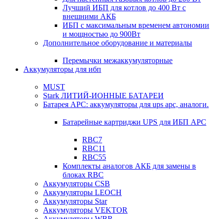
Лучший ИБП для котлов до 400 Вт с
внешними АКБ
ИБП с максимальным временем автономии
и мощностью до 900Вт
Дополнительное оборудование и материалы
Перемычки межаккумуляторные
Аккумуляторы для ибп
MUST
Stark ЛИТИЙ-ИОННЫЕ БАТАРЕИ
Батарея APC: аккумуляторы для ups apc, аналоги.
Батарейные картриджи UPS для ИБП APC
RBC7
RBC11
RBC55
Комплекты аналогов АКБ для замены в
блоках RBC
Аккумуляторы CSB
Аккумуляторы LEOCH
Аккумуляторы Star
Аккумуляторы VEKTOR
Аккумуляторы WBR