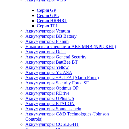
Cерия GP
Серия GPL
Серия HR/HRL
Серия TPL
Аккумуляторы Ventura
Аккумуляторы BB Battery
Аккумуляторы Fiamm
Накопители энергии и АКБ MNB (NPP, КНР)
Аккумуляторы Delta
Аккумуляторы General Security
Аккумуляторы BattBee BT
Аккумуляторы Yellow
Аккумуляторы YUASA
Аккумуляторы +A-LFA (Alarm Force)
Аккумуляторы Security Force SF
Аккумуляторы Optimus OP
Аккумуляторы RDrive
Аккумуляторы UPlus US
Аккумуляторы ETALON
Аккумуляторы Sonnenschein
Аккумуляторы С&D Technologies (Johnson
Controls)
Аккумуляторы COSLIGHT