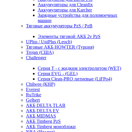
Аккумуляторы для Cleanfix
Аккумуляторы для Karcher
Зарядные устройства для поломоечных
машин
Тяговые аккумуляторы PzS / PzB
Элементы тяговой АКБ 2v PzS
UPlus / UniPlus (Leoch)
Тяговые АКБ HOWTER (Турция)
Trojan (США)
Challenger
Серия T - с жидким электролитом (WET)
Серия EVG - (GEL)
Серия Clean-PRO литиевые (LiFPo4)
Chilwee (КНР)
Everest
RuTrike
Gelbert
АКБ DELTA TLAB
АКБ DELTA EV
АКБ MIDMAS
АКБ Timberg PzS
АКБ Timberg моноблоки
NBA (Италия)