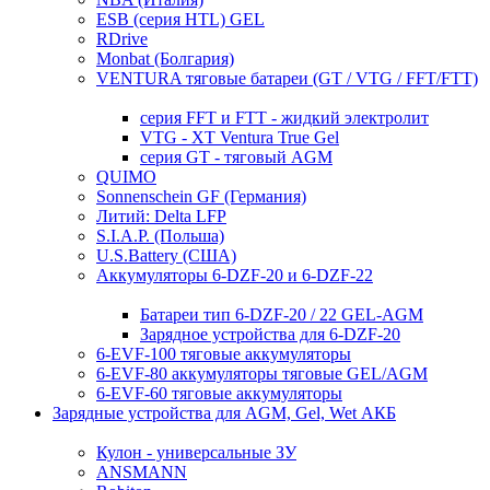
ESB (серия HTL) GEL
RDrive
Monbat (Болгария)
VENTURA тяговые батареи (GT / VTG / FFT/FTT)
серия FFT и FTT - жидкий электролит
VTG - XT Ventura True Gel
серия GT - тяговый AGM
QUIMO
Sonnenschein GF (Германия)
Литий: Delta LFP
S.I.A.P. (Польша)
U.S.Battery (США)
Аккумуляторы 6-DZF-20 и 6-DZF-22
Батареи тип 6-DZF-20 / 22 GEL-AGM
Зарядное устройства для 6-DZF-20
6-EVF-100 тяговые аккумуляторы
6-EVF-80 аккумуляторы тяговые GEL/AGM
6-EVF-60 тяговые аккумуляторы
Зарядные устройства для AGM, Gel, Wet АКБ
Кулон - универсальные ЗУ
ANSMANN