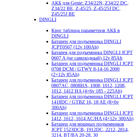
АКБ для Genie: Z34/22N, Z34/22 DC,
Z34/22 BE, Z-45/25, Z-45/25J DC,
Z45/25J BE
DINGLI
Крос таблица параметров АКБ в
DINGLI
Батареи для подъемника DINGLI
JCPT0507 (12v 100Ah)
Батарея для подъемника DINGLI JCPT
0607 A (не самоходный) 12v 85Ah
Батареи для подъемника DINGLI JCPT
0708 DCM / GTWY 8-14-16 2000
(2×12v 85Ah)
Батареи для подъемника DINGLI JCPT
0807AC, 0808HA, 1008, 1012, 1208,
1012, 1412 HA (4×6v 185 - 225Ah)
Батареи для подъемника DINGLI JCPT
1418DC / GTBZ 16, 18 AE (8×6v
300Ah)
Батареи для подъемника DINGLI JCPT
1412, 1612, 1614 AC/HA (4×12v 300Ah)
Батареи для мощных подъемников
JCPT 1523DCB, 1912DC, 2212, 2814,
3214, BT/BA 20-28, 30