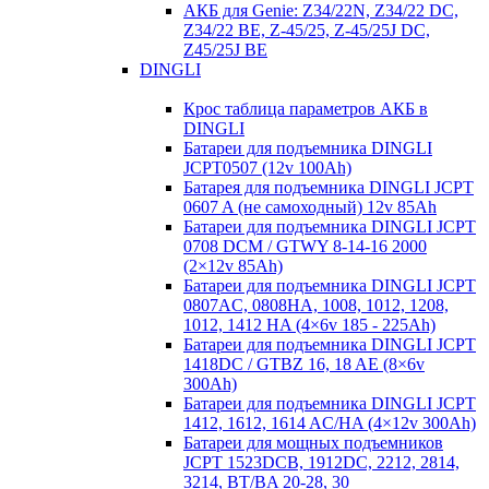
АКБ для Genie: Z34/22N, Z34/22 DC,
Z34/22 BE, Z-45/25, Z-45/25J DC,
Z45/25J BE
DINGLI
Крос таблица параметров АКБ в
DINGLI
Батареи для подъемника DINGLI
JCPT0507 (12v 100Ah)
Батарея для подъемника DINGLI JCPT
0607 A (не самоходный) 12v 85Ah
Батареи для подъемника DINGLI JCPT
0708 DCM / GTWY 8-14-16 2000
(2×12v 85Ah)
Батареи для подъемника DINGLI JCPT
0807AC, 0808HA, 1008, 1012, 1208,
1012, 1412 HA (4×6v 185 - 225Ah)
Батареи для подъемника DINGLI JCPT
1418DC / GTBZ 16, 18 AE (8×6v
300Ah)
Батареи для подъемника DINGLI JCPT
1412, 1612, 1614 AC/HA (4×12v 300Ah)
Батареи для мощных подъемников
JCPT 1523DCB, 1912DC, 2212, 2814,
3214, BT/BA 20-28, 30