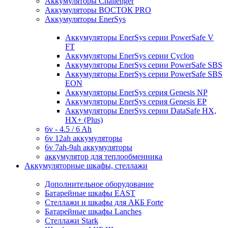
Аккумуляторы Challenger
Аккумуляторы ВОСТОК PRO
Аккумуляторы EnerSys
Аккумуляторы EnerSys серии PowerSafe V
FT
Аккумуляторы EnerSys серии Cyclon
Аккумуляторы EnerSys серии PowerSafe SBS
Аккумуляторы EnerSys серии PowerSafe SBS
EON
Аккумуляторы EnerSys серия Genesis NP
Аккумуляторы EnerSys серия Genesis EP
Аккумуляторы EnerSys серии DataSafe HX,
HX+ (Plus)
6v - 4.5 / 6 Ah
6v 12ah аккумуляторы
6v 7ah-9ah аккумуляторы
аккумулятор для теплообменника
Аккумуляторные шкафы, стеллажи
Дополнительное оборудование
Батарейные шкафы EAST
Стеллажи и шкафы для АКБ Forte
Батарейные шкафы Lanches
Стеллажи Stark