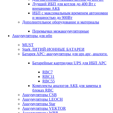
Лучший ИБП для котлов до 400 Вт с
внешними АКБ
ИБП с максимальным временем автономии
и мощностью до 900Вт
Дополнительное оборудование и материалы
Перемычки межаккумуляторные
Аккумуляторы для ибп
MUST
Stark ЛИТИЙ-ИОННЫЕ БАТАРЕИ
Батарея APC: аккумуляторы для ups apc, аналоги.
Батарейные картриджи UPS для ИБП APC
RBC7
RBC11
RBC55
Комплекты аналогов АКБ для замены в
блоках RBC
Аккумуляторы CSB
Аккумуляторы LEOCH
Аккумуляторы Star
Аккумуляторы VEKTOR
Аккумуляторы WBR