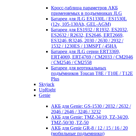
Кросc-таблица параметров АКБ
применяемых в подъемниках JLG
Батареи для JLG ES1330L / ES1530L
(12v, 105-130Ah, GEL-AGM)
Батареи для ES1932 / R1932, ES2032,
ES2632 / R2632, ES2646, ERT2669,
ES3246 /R3246, 2030 / 2630 / 2932 /
1532 / 1230ES / 13MSPT / 45HA
Батареи для JLG серии ERT3369,
ERT4069, ERT4769 / CM2033 / CM2046
/ CM2546 / CM2558
Батареи для вертикальных
подъёмников Toucan T8E / T10E / T12E
Plus
Skyjack
UpRight
Genie
АКБ для Genie: GS-1530 / 2032 / 2632 /
2046 / 2646 / 3246 / 3232
АКБ для Genie: TMZ-34/19, TZ-34/20,
TMZ-50/30 ,TZ-50
АКБ для Genie GR-8 / 12 / 15 / 16 / 20
(мобильные подъемники)