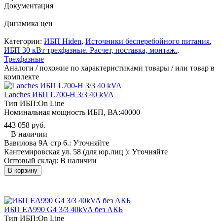
Документация
Динамика цен
Категории:
ИБП Hiden
,
Источники бесперебойного питания
,
ИБП 30 кВт трехфазные. Расчет, поставка, монтаж.
,
Трехфазные
Аналоги / похожие по характеристиками товары / или товар в
комплекте
Lanches ИБП L700-H 3/3 40 kVA
Тип ИБП:
On Line
Номинальная мощность ИБП, ВА:
40000
443 058 руб.
В наличии
Вавилова 9А стр 6.:
Уточняйте
Кантемировская ул. 58 (для юр.лиц ):
Уточняйте
Оптовый склад:
В наличии
В корзину
ИБП EA990 G4 3/3 40kVA без АКБ
Тип ИБП:
On Line