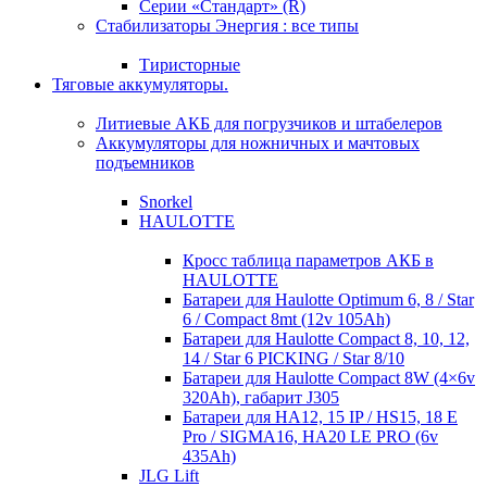
Серии «Стандарт» (R)
Стабилизаторы Энергия : все типы
Тиристорные
Тяговые аккумуляторы.
Литиевые АКБ для погрузчиков и штабелеров
Аккумуляторы для ножничных и мачтовых
подъемников
Snorkel
HAULOTTE
Кросc таблица параметров АКБ в
HAULOTTE
Батареи для Haulotte Optimum 6, 8 / Star
6 / Compact 8mt (12v 105Ah)
Батареи для Haulotte Compact 8, 10, 12,
14 / Star 6 PICKING / Star 8/10
Батареи для Haulotte Compact 8W (4×6v
320Ah), габарит J305
Батареи для HA12, 15 IP / HS15, 18 E
Pro / SIGMA16, HA20 LE PRO (6v
435Ah)
JLG Lift