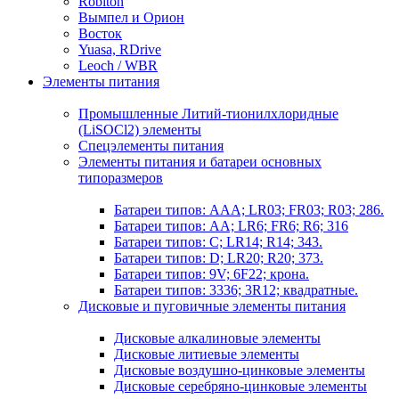
Robiton
Вымпел и Орион
Восток
Yuasa, RDrive
Leoch / WBR
Элементы питания
Промышленные Литий-тионилхлоридные
(LiSOCl2) элементы
Спецэлементы питания
Элементы питания и батареи основных
типоразмеров
Батареи типов: AAA; LR03; FR03; R03; 286.
Батареи типов: AA; LR6; FR6; R6; 316
Батареи типов: C; LR14; R14; 343.
Батареи типов: D; LR20; R20; 373.
Батареи типов: 9V; 6F22; крона.
Батареи типов: 3336; 3R12; квадратные.
Дисковые и пуговичные элементы питания
Дисковые алкалиновые элементы
Дисковые литиевые элементы
Дисковые воздушно-цинковые элементы
Дисковые серебряно-цинковые элементы