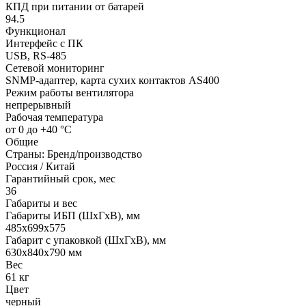
КПД при питании от батарей
94.5
Функционал
Интерфейс с ПК
USB, RS-485
Сетевой мониторинг
SNMP-адаптер, карта сухих контактов AS400
Режим работы вентилятора
непрерывный
Рабочая температура
от 0 до +40 °С
Общие
Страны: Бренд/производство
Россия / Китай
Гарантийный срок, мес
36
Габариты и вес
Габариты ИБП (ШхГхВ), мм
485x699x575
Габарит с упаковкой (ШхГхВ), мм
630х840х790 мм
Вес
61 кг
Цвет
черный