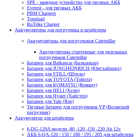
SPE - зарядное устройство для тяговых АКБ
Everest - для тяговых АКБ
PBM Chargers
Tonsload
RuTrike Charger
Аккумуляторы для погрузчика и штабелера
Аккумуляторы для погрузчиков Caterpillar
Аккумуляторы стартерные для дизельных
погрузчиков Caterpillar
Батареи для Balkancar (Балканкар)
Батареи для JUNGHEINRICH (Юнгхайнрих)
Батареи для STILL (Штиль)
Батареи для TOYOTA (Тойота)
Батареи для KOMATSU (Комацу)
Батареи для HELI (Хели)
Батареи для Hyster (Хайстер)
Батареи для Yale (Яле)
Тяговые батареи для погрузчиков VP (Волжский
погрузчик)
Аккумулятор для штабелера
6-DG-120A модели -80 -120 -150 -220 Ah 12v
АКБ 6-QA-120 / 150 / 180 / 195 / 205 для штабелера