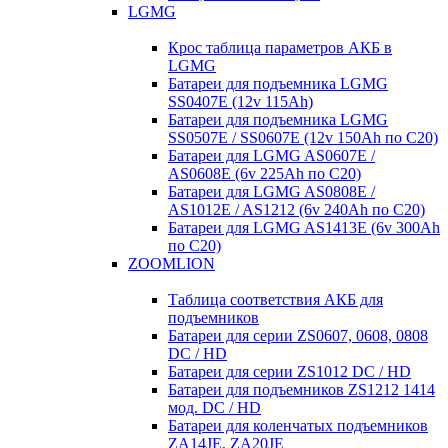
LGMG
Крос таблица параметров АКБ в
LGMG
Батареи для подъемника LGMG
SS0407E (12v 115Ah)
Батареи для подъемника LGMG
SS0507E / SS0607E (12v 150Ah по С20)
Батареи для LGMG AS0607E /
AS0608E (6v 225Ah по С20)
Батареи для LGMG AS0808E /
AS1012E / AS1212 (6v 240Ah по С20)
Батареи для LGMG AS1413E (6v 300Ah
по С20)
ZOOMLION
Таблица соответствия АКБ для
подъемников
Батареи для серии ZS0607, 0608, 0808
DC / HD
Батареи для серии ZS1012 DC / HD
Батареи для подъемников ZS1212 1414
мод. DC / HD
Батареи для коленчатых подъемников
ZA14JE, ZA20JE