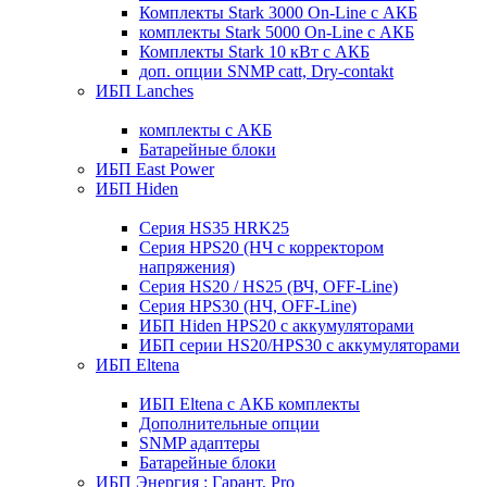
Комплекты Stark 3000 On-Line с АКБ
комплекты Stark 5000 On-Line с АКБ
Комплекты Stark 10 кВт с АКБ
доп. опции SNMP catt, Dry-contakt
ИБП Lanches
комплекты с АКБ
Батарейные блоки
ИБП East Power
ИБП Hiden
Серия HS35 HRK25
Серия HPS20 (НЧ с корректором
напряжения)
Серия HS20 / HS25 (ВЧ, OFF-Line)
Серия HPS30 (НЧ, OFF-Line)
ИБП Hiden HPS20 с аккумуляторами
ИБП серии HS20/HPS30 с аккумуляторами
ИБП Eltena
ИБП Eltena с АКБ комплекты
Дополнительные опции
SNMP адаптеры
Батарейные блоки
ИБП Энергия : Гарант, Pro