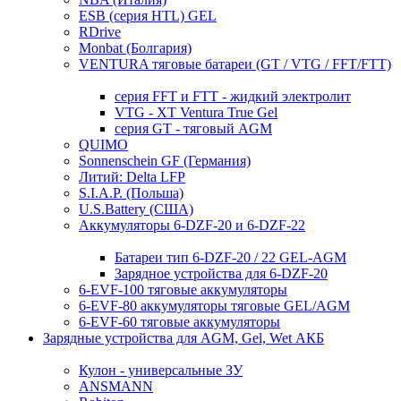
ESB (серия HTL) GEL
RDrive
Monbat (Болгария)
VENTURA тяговые батареи (GT / VTG / FFT/FTT)
серия FFT и FTT - жидкий электролит
VTG - XT Ventura True Gel
серия GT - тяговый AGM
QUIMO
Sonnenschein GF (Германия)
Литий: Delta LFP
S.I.A.P. (Польша)
U.S.Battery (США)
Аккумуляторы 6-DZF-20 и 6-DZF-22
Батареи тип 6-DZF-20 / 22 GEL-AGM
Зарядное устройства для 6-DZF-20
6-EVF-100 тяговые аккумуляторы
6-EVF-80 аккумуляторы тяговые GEL/AGM
6-EVF-60 тяговые аккумуляторы
Зарядные устройства для AGM, Gel, Wet АКБ
Кулон - универсальные ЗУ
ANSMANN