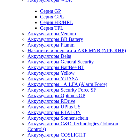
Cерия GP
Серия GPL
Серия HR/HRL
Серия TPL
Аккумуляторы Ventura
Аккумуляторы BB Battery
Аккумуляторы Fiamm
Накопители энергии и АКБ MNB (NPP, КНР)
Аккумуляторы Delta
Аккумуляторы General Security
Аккумуляторы BattBee BT
Аккумуляторы Yellow
Аккумуляторы YUASA
Аккумуляторы +A-LFA (Alarm Force)
Аккумуляторы Security Force SF
Аккумуляторы Optimus OP
Аккумуляторы RDrive
Аккумуляторы UPlus US
Аккумуляторы ETALON
Аккумуляторы Sonnenschein
Аккумуляторы С&D Technologies (Johnson
Controls)
Аккумуляторы COSLIGHT