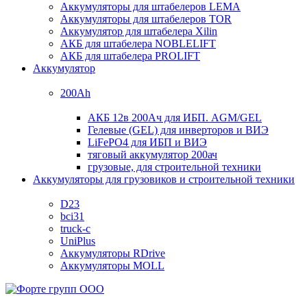
Аккумуляторы для штабелеров LEMA
Аккумуляторы для штабелеров TOR
Аккумулятор для штабелера Xilin
АКБ для штабелера NOBLELIFT
АКБ для штабелера PROLIFT
Аккумулятор
200Ah
АКБ 12в 200Ач для ИБП. AGM/GEL
Гелевые (GEL) для инверторов и ВИЭ
LiFePO4 для ИБП и ВИЭ
тяговый аккумулятор 200ач
грузовые, для строительной техники
Аккумуляторы для грузовиков и строительной техники
D23
bci31
truck-c
UniPlus
Аккумуляторы RDrive
Аккумуляторы MOLL