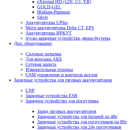
eXtremal HD (12N, U1, YB)
GOLD-GEL
IRidium-Platinum
Silver
Аккумуляторы UPlus
Мото аккумуляторы Delta CT, EPS
Аккумуляторы ИРКУТ
пуско-зарядные устройства, мини-бустеры
Доп. оборудование
Силовые разъемы
Для монтажа АКБ
Сетевая защита
Измерительная техника
GSM управление и контроль котлов
Зарядные устройства для тяговых аккумуляторов
LNP
Зарядные устройства ESB
Зарядное устройство для погрузчика
Заряд тяговых аккумуляторов
Зарядные устройства для батарей на 48v
Зарядные устройства для погрузчиков на 80v
Зарядные устройства для 24v погрузчиков