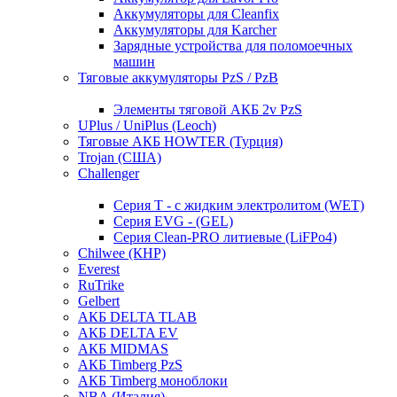
Аккумуляторы для Cleanfix
Аккумуляторы для Karcher
Зарядные устройства для поломоечных
машин
Тяговые аккумуляторы PzS / PzB
Элементы тяговой АКБ 2v PzS
UPlus / UniPlus (Leoch)
Тяговые АКБ HOWTER (Турция)
Trojan (США)
Challenger
Серия T - с жидким электролитом (WET)
Серия EVG - (GEL)
Серия Clean-PRO литиевые (LiFPo4)
Chilwee (КНР)
Everest
RuTrike
Gelbert
АКБ DELTA TLAB
АКБ DELTA EV
АКБ MIDMAS
АКБ Timberg PzS
АКБ Timberg моноблоки
NBA (Италия)