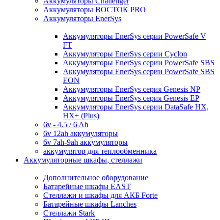
Аккумуляторы Challenger
Аккумуляторы ВОСТОК PRO
Аккумуляторы EnerSys
Аккумуляторы EnerSys серии PowerSafe V
FT
Аккумуляторы EnerSys серии Cyclon
Аккумуляторы EnerSys серии PowerSafe SBS
Аккумуляторы EnerSys серии PowerSafe SBS
EON
Аккумуляторы EnerSys серия Genesis NP
Аккумуляторы EnerSys серия Genesis EP
Аккумуляторы EnerSys серии DataSafe HX,
HX+ (Plus)
6v - 4.5 / 6 Ah
6v 12ah аккумуляторы
6v 7ah-9ah аккумуляторы
аккумулятор для теплообменника
Аккумуляторные шкафы, стеллажи
Дополнительное оборудование
Батарейные шкафы EAST
Стеллажи и шкафы для АКБ Forte
Батарейные шкафы Lanches
Стеллажи Stark