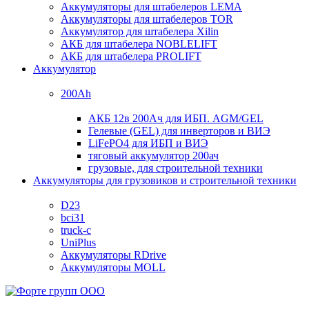
Аккумуляторы для штабелеров LEMA
Аккумуляторы для штабелеров TOR
Аккумулятор для штабелера Xilin
АКБ для штабелера NOBLELIFT
АКБ для штабелера PROLIFT
Аккумулятор
200Ah
АКБ 12в 200Ач для ИБП. AGM/GEL
Гелевые (GEL) для инверторов и ВИЭ
LiFePO4 для ИБП и ВИЭ
тяговый аккумулятор 200ач
грузовые, для строительной техники
Аккумуляторы для грузовиков и строительной техники
D23
bci31
truck-c
UniPlus
Аккумуляторы RDrive
Аккумуляторы MOLL