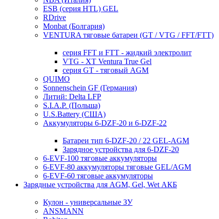
ESB (серия HTL) GEL
RDrive
Monbat (Болгария)
VENTURA тяговые батареи (GT / VTG / FFT/FTT)
серия FFT и FTT - жидкий электролит
VTG - XT Ventura True Gel
серия GT - тяговый AGM
QUIMO
Sonnenschein GF (Германия)
Литий: Delta LFP
S.I.A.P. (Польша)
U.S.Battery (США)
Аккумуляторы 6-DZF-20 и 6-DZF-22
Батареи тип 6-DZF-20 / 22 GEL-AGM
Зарядное устройства для 6-DZF-20
6-EVF-100 тяговые аккумуляторы
6-EVF-80 аккумуляторы тяговые GEL/AGM
6-EVF-60 тяговые аккумуляторы
Зарядные устройства для AGM, Gel, Wet АКБ
Кулон - универсальные ЗУ
ANSMANN