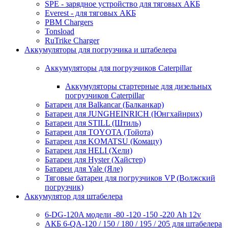
SPE - зарядное устройство для тяговых АКБ
Everest - для тяговых АКБ
PBM Chargers
Tonsload
RuTrike Charger
Аккумуляторы для погрузчика и штабелера
Аккумуляторы для погрузчиков Caterpillar
Аккумуляторы стартерные для дизельных
погрузчиков Caterpillar
Батареи для Balkancar (Балканкар)
Батареи для JUNGHEINRICH (Юнгхайнрих)
Батареи для STILL (Штиль)
Батареи для TOYOTA (Тойота)
Батареи для KOMATSU (Комацу)
Батареи для HELI (Хели)
Батареи для Hyster (Хайстер)
Батареи для Yale (Яле)
Тяговые батареи для погрузчиков VP (Волжский
погрузчик)
Аккумулятор для штабелера
6-DG-120A модели -80 -120 -150 -220 Ah 12v
АКБ 6-QA-120 / 150 / 180 / 195 / 205 для штабелера