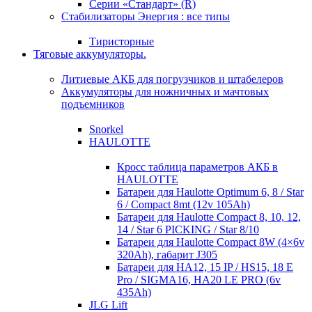
Серии «Стандарт» (R)
Стабилизаторы Энергия : все типы
Тиристорные
Тяговые аккумуляторы.
Литиевые АКБ для погрузчиков и штабелеров
Аккумуляторы для ножничных и мачтовых
подъемников
Snorkel
HAULOTTE
Кросc таблица параметров АКБ в
HAULOTTE
Батареи для Haulotte Optimum 6, 8 / Star
6 / Compact 8mt (12v 105Ah)
Батареи для Haulotte Compact 8, 10, 12,
14 / Star 6 PICKING / Star 8/10
Батареи для Haulotte Compact 8W (4×6v
320Ah), габарит J305
Батареи для HA12, 15 IP / HS15, 18 E
Pro / SIGMA16, HA20 LE PRO (6v
435Ah)
JLG Lift