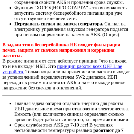
сохранения свойств АКБ и продления срока службы.
Функция "ХОЛОДНОГО СТАРТА" - это возможность
запустить систему бесперебойного питания при уже
отсутствующей внешней сети.
Передавать сигнал на запуск генератора.
Сигнал на
электронику управления запуском генератора подается
при низком напряжении на клеммах АКБ. (Опция)
В задачи этого бесперебойника НЕ входит фильтрация
помех, защита от скачков напряжения и коррекция
частоты.
В режиме питания от сети действует принцип "что на входе,
то и на выходе" ИБП. Это
принцип работы всех OFF-Line
устройств.
Только когда или напряжение или частота выходят
за установленный переключателем SW2 диапазон, ИБП
переходит в режим питания от АКБ и на его выходе ровное
напряжение без скачков и отклонений.
Главная задача батареи отдавать энергию для работы
ИБП длительное время при отключении электричества.
Емкость (или количество свинца) определяет сколько
времени будет работать инвертор, т.е. время автономии.
Срок службы этих АКБ до 7-10 лет! В условиях
нестабильности температуры реально
работают до 7