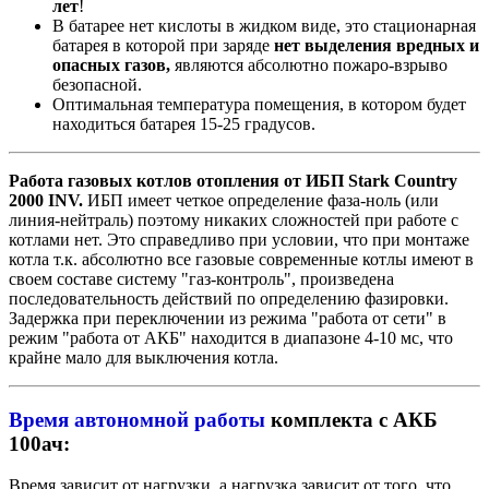
лет
!
В батарее нет кислоты в жидком виде, это стационарная
батарея в которой при заряде
нет выделения вредных и
опасных газов,
являются абсолютно пожаро-взрыво
безопасной.
Оптимальная температура помещения, в котором будет
находиться батарея 15-25 градусов.
Работа газовых котлов отопления от ИБП Stark Country
2000 INV.
ИБП имеет четкое определение фаза-ноль (или
линия-нейтраль) поэтому никаких сложностей при работе с
котлами нет. Это справедливо при условии, что при монтаже
котла т.к. абсолютно все газовые современные котлы имеют в
своем составе систему "газ-контроль", произведена
последовательность действий по определению фазировки.
Задержка при переключении из режима "работа от сети" в
режим "работа от АКБ" находится в диапазоне 4-10 мс, что
крайне мало для выключения котла.
Время автономной работы
комплекта с АКБ
100ач:
Время зависит от нагрузки, а нагрузка зависит от того, что