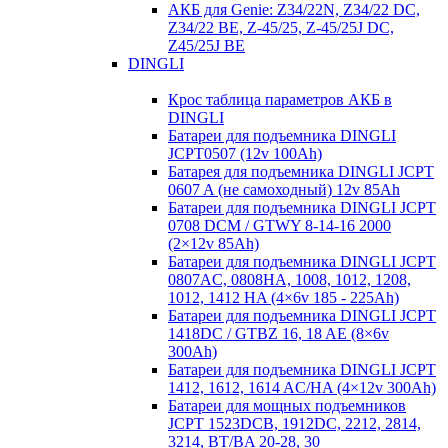
АКБ для Genie: Z34/22N, Z34/22 DC,
Z34/22 BE, Z-45/25, Z-45/25J DC,
Z45/25J BE
DINGLI
Крос таблица параметров АКБ в
DINGLI
Батареи для подъемника DINGLI
JCPT0507 (12v 100Ah)
Батарея для подъемника DINGLI JCPT
0607 A (не самоходный) 12v 85Ah
Батареи для подъемника DINGLI JCPT
0708 DCM / GTWY 8-14-16 2000
(2×12v 85Ah)
Батареи для подъемника DINGLI JCPT
0807AC, 0808HA, 1008, 1012, 1208,
1012, 1412 HA (4×6v 185 - 225Ah)
Батареи для подъемника DINGLI JCPT
1418DC / GTBZ 16, 18 AE (8×6v
300Ah)
Батареи для подъемника DINGLI JCPT
1412, 1612, 1614 AC/HA (4×12v 300Ah)
Батареи для мощных подъемников
JCPT 1523DCB, 1912DC, 2212, 2814,
3214, BT/BA 20-28, 30