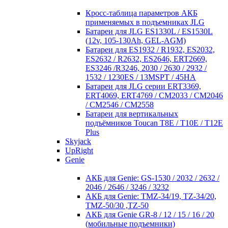
Кросc-таблица параметров АКБ
применяемых в подъемниках JLG
Батареи для JLG ES1330L / ES1530L
(12v, 105-130Ah, GEL-AGM)
Батареи для ES1932 / R1932, ES2032,
ES2632 / R2632, ES2646, ERT2669,
ES3246 /R3246, 2030 / 2630 / 2932 /
1532 / 1230ES / 13MSPT / 45HA
Батареи для JLG серии ERT3369,
ERT4069, ERT4769 / CM2033 / CM2046
/ CM2546 / CM2558
Батареи для вертикальных
подъёмников Toucan T8E / T10E / T12E
Plus
Skyjack
UpRight
Genie
АКБ для Genie: GS-1530 / 2032 / 2632 /
2046 / 2646 / 3246 / 3232
АКБ для Genie: TMZ-34/19, TZ-34/20,
TMZ-50/30 ,TZ-50
АКБ для Genie GR-8 / 12 / 15 / 16 / 20
(мобильные подъемники)