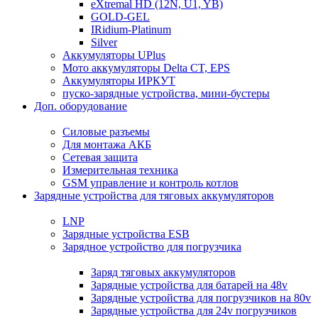
eXtremal HD (12N, U1, YB)
GOLD-GEL
IRidium-Platinum
Silver
Аккумуляторы UPlus
Мото аккумуляторы Delta CT, EPS
Аккумуляторы ИРКУТ
пуско-зарядные устройства, мини-бустеры
Доп. оборудование
Силовые разъемы
Для монтажа АКБ
Сетевая защита
Измерительная техника
GSM управление и контроль котлов
Зарядные устройства для тяговых аккумуляторов
LNP
Зарядные устройства ESB
Зарядное устройство для погрузчика
Заряд тяговых аккумуляторов
Зарядные устройства для батарей на 48v
Зарядные устройства для погрузчиков на 80v
Зарядные устройства для 24v погрузчиков