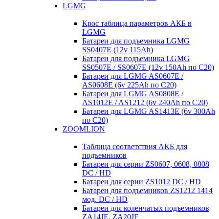
LGMG
Крос таблица параметров АКБ в
LGMG
Батареи для подъемника LGMG
SS0407E (12v 115Ah)
Батареи для подъемника LGMG
SS0507E / SS0607E (12v 150Ah по С20)
Батареи для LGMG AS0607E /
AS0608E (6v 225Ah по С20)
Батареи для LGMG AS0808E /
AS1012E / AS1212 (6v 240Ah по С20)
Батареи для LGMG AS1413E (6v 300Ah
по С20)
ZOOMLION
Таблица соответствия АКБ для
подъемников
Батареи для серии ZS0607, 0608, 0808
DC / HD
Батареи для серии ZS1012 DC / HD
Батареи для подъемников ZS1212 1414
мод. DC / HD
Батареи для коленчатых подъемников
ZA14JE, ZA20JE