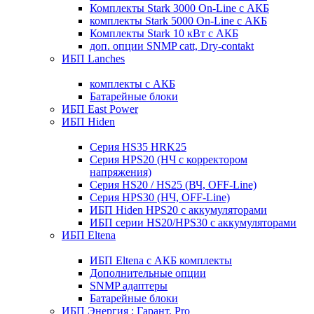
Комплекты Stark 3000 On-Line с АКБ
комплекты Stark 5000 On-Line с АКБ
Комплекты Stark 10 кВт с АКБ
доп. опции SNMP catt, Dry-contakt
ИБП Lanches
комплекты с АКБ
Батарейные блоки
ИБП East Power
ИБП Hiden
Серия HS35 HRK25
Серия HPS20 (НЧ с корректором
напряжения)
Серия HS20 / HS25 (ВЧ, OFF-Line)
Серия HPS30 (НЧ, OFF-Line)
ИБП Hiden HPS20 с аккумуляторами
ИБП серии HS20/HPS30 с аккумуляторами
ИБП Eltena
ИБП Eltena с АКБ комплекты
Дополнительные опции
SNMP адаптеры
Батарейные блоки
ИБП Энергия : Гарант, Pro