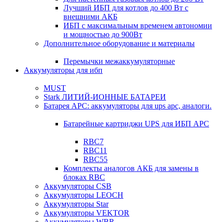
Лучший ИБП для котлов до 400 Вт с
внешними АКБ
ИБП с максимальным временем автономии
и мощностью до 900Вт
Дополнительное оборудование и материалы
Перемычки межаккумуляторные
Аккумуляторы для ибп
MUST
Stark ЛИТИЙ-ИОННЫЕ БАТАРЕИ
Батарея APC: аккумуляторы для ups apc, аналоги.
Батарейные картриджи UPS для ИБП APC
RBC7
RBC11
RBC55
Комплекты аналогов АКБ для замены в
блоках RBC
Аккумуляторы CSB
Аккумуляторы LEOCH
Аккумуляторы Star
Аккумуляторы VEKTOR
Аккумуляторы WBR