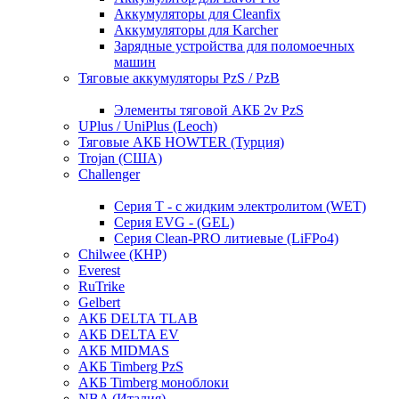
Аккумуляторы для Cleanfix
Аккумуляторы для Karcher
Зарядные устройства для поломоечных
машин
Тяговые аккумуляторы PzS / PzB
Элементы тяговой АКБ 2v PzS
UPlus / UniPlus (Leoch)
Тяговые АКБ HOWTER (Турция)
Trojan (США)
Challenger
Серия T - с жидким электролитом (WET)
Серия EVG - (GEL)
Серия Clean-PRO литиевые (LiFPo4)
Chilwee (КНР)
Everest
RuTrike
Gelbert
АКБ DELTA TLAB
АКБ DELTA EV
АКБ MIDMAS
АКБ Timberg PzS
АКБ Timberg моноблоки
NBA (Италия)