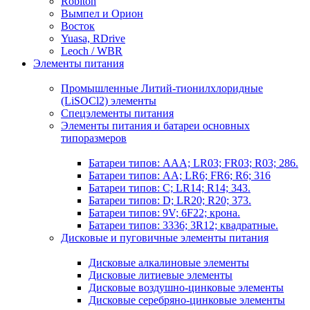
Robiton
Вымпел и Орион
Восток
Yuasa, RDrive
Leoch / WBR
Элементы питания
Промышленные Литий-тионилхлоридные
(LiSOCl2) элементы
Спецэлементы питания
Элементы питания и батареи основных
типоразмеров
Батареи типов: AAA; LR03; FR03; R03; 286.
Батареи типов: AA; LR6; FR6; R6; 316
Батареи типов: C; LR14; R14; 343.
Батареи типов: D; LR20; R20; 373.
Батареи типов: 9V; 6F22; крона.
Батареи типов: 3336; 3R12; квадратные.
Дисковые и пуговичные элементы питания
Дисковые алкалиновые элементы
Дисковые литиевые элементы
Дисковые воздушно-цинковые элементы
Дисковые серебряно-цинковые элементы