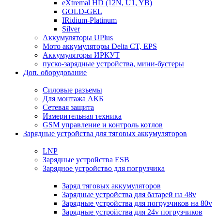
eXtremal HD (12N, U1, YB)
GOLD-GEL
IRidium-Platinum
Silver
Аккумуляторы UPlus
Мото аккумуляторы Delta CT, EPS
Аккумуляторы ИРКУТ
пуско-зарядные устройства, мини-бустеры
Доп. оборудование
Силовые разъемы
Для монтажа АКБ
Сетевая защита
Измерительная техника
GSM управление и контроль котлов
Зарядные устройства для тяговых аккумуляторов
LNP
Зарядные устройства ESB
Зарядное устройство для погрузчика
Заряд тяговых аккумуляторов
Зарядные устройства для батарей на 48v
Зарядные устройства для погрузчиков на 80v
Зарядные устройства для 24v погрузчиков