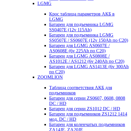
LGMG
Крос таблица параметров АКБ в
LGMG
Батареи для подъемника LGMG
SS0407E (12v 115Ah)
Батареи для подъемника LGMG
SS0507E / SS0607E (12v 150Ah по С20)
Батареи для LGMG AS0607E /
AS0608E (6v 225Ah по С20)
Батареи для LGMG AS0808E /
AS1012E / AS1212 (6v 240Ah по С20)
Батареи для LGMG AS1413E (6v 300Ah
по С20)
ZOOMLION
Таблица соответствия АКБ для
подъемников
Батареи для серии ZS0607, 0608, 0808
DC / HD
Батареи для серии ZS1012 DC / HD
Батареи для подъемников ZS1212 1414
мод. DC / HD
Батареи для коленчатых подъемников
ZA14JE, ZA20JE