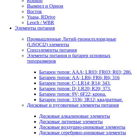
Robiton
Вымпел и Орион
Восток
Yuasa, RDrive
Leoch / WBR
Элементы питания
Промышленные Литий-тионилхлоридные
(LiSOCl2) элементы
Спецэлементы питания
Элементы питания и батареи основных
типоразмеров
Батареи типов: AAA; LR03; FR03; R03; 286.
Батареи типов: AA; LR6; FR6; R6; 316
Батареи типов: C; LR14; R14; 343.
Батареи типов: D; LR20; R20; 373.
Батареи типов: 9V; 6F22; крона.
Батареи типов: 3336; 3R12; квадратные.
Дисковые и пуговичные элементы питания
Дисковые алкалиновые элементы
Дисковые литиевые элементы
Дисковые воздушно-цинковые элементы
Дисковые серебряно-цинковые элементы