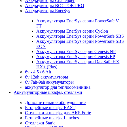
Аккумуляторы Challenger
Аккумуляторы ВОСТОК PRO
Аккумуляторы EnerSys
Аккумуляторы EnerSys серии PowerSafe V
FT
Аккумуляторы EnerSys серии Cyclon
Аккумуляторы EnerSys серии PowerSafe SBS
Аккумуляторы EnerSys серии PowerSafe SBS
EON
Аккумуляторы EnerSys серия Genesis NP
Аккумуляторы EnerSys серия Genesis EP
Аккумуляторы EnerSys серии DataSafe HX,
HX+ (Plus)
6v - 4.5 / 6 Ah
6v 12ah аккумуляторы
6v 7ah-9ah аккумуляторы
аккумулятор для теплообменника
Аккумуляторные шкафы, стеллажи
Дополнительное оборудование
Батарейные шкафы EAST
Стеллажи и шкафы для АКБ Forte
Батарейные шкафы Lanches
Стеллажи Stark