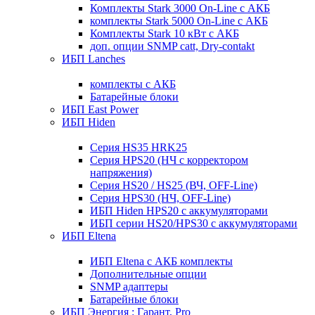
Комплекты Stark 3000 On-Line с АКБ
комплекты Stark 5000 On-Line с АКБ
Комплекты Stark 10 кВт с АКБ
доп. опции SNMP catt, Dry-contakt
ИБП Lanches
комплекты с АКБ
Батарейные блоки
ИБП East Power
ИБП Hiden
Серия HS35 HRK25
Серия HPS20 (НЧ с корректором
напряжения)
Серия HS20 / HS25 (ВЧ, OFF-Line)
Серия HPS30 (НЧ, OFF-Line)
ИБП Hiden HPS20 с аккумуляторами
ИБП серии HS20/HPS30 с аккумуляторами
ИБП Eltena
ИБП Eltena с АКБ комплекты
Дополнительные опции
SNMP адаптеры
Батарейные блоки
ИБП Энергия : Гарант, Pro