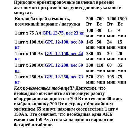
Приводим ориентировочные значения времени
автономии при разной нагрузке:
данные указаны в
минутах.
Кол-во батарей и емкость,
300
700
1200
1500
возможный вариант / нагрузка
Вт
Вт
Вт
Вт
108
30
15
9
1 шт х 75 Ач
GPL 12-75, вес 23 кг
мин
мин
мин
мин
1 шт х 100 Ач
GPL 12-100, вес 30
145
50
24
15
кг
мин
мин
мин
мин
1 шт х 150 Ач
GPL 12-150, вес 44
230
65
30
20
кг
мин
мин
мин
мин
1 шт х 200 Ач
GPL 12-200, вес 59
300
110
60
35
кг
мин
мин
мин
мин
1 шт х 250 Ач
GPL 12-250, вес 73
570
210
105
75
кг
мин
мин
мин
мин
Как пользоваться таблицей?
Допустим, что
необходимо обеспечить автономную работу
оборудования мощностью 700 Вт в течении 60 мин,
выбрав колонку 700 Вт и строку с ближайшим
значением 65 минут, находим соответствие 1 шт ×
150Ah. Это означает, что необходима одна АКБ
емкостью 150 Ач, ссылка на один из вариантов
батарей в таблице.