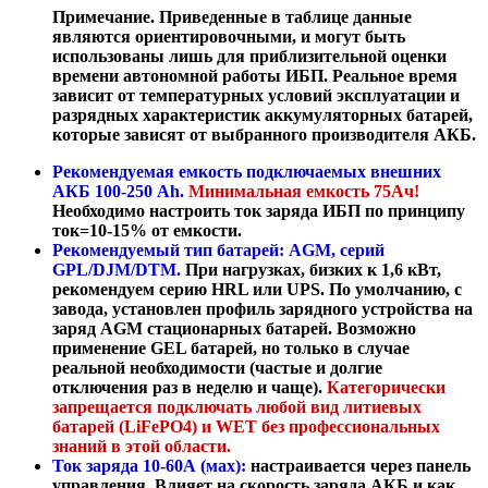
Примечание. Приведенные в таблице данные
являются ориентировочными, и могут быть
использованы лишь для приблизительной оценки
времени автономной работы ИБП. Реальное время
зависит от температурных условий эксплуатации и
разрядных характеристик аккумуляторных батарей,
которые зависят от выбранного производителя АКБ.
Рекомендуемая емкость подключаемых внешних
АКБ 100-250 Ah.
Минимальная емкость 75Ач!
Необходимо настроить ток заряда ИБП по принципу
ток=10-15% от емкости.
Рекомендуемый тип батарей: AGM, серий
GPL/DJM/DTM.
При нагрузках, бизких к 1,6 кВт,
рекомендуем серию HRL или UPS. По умолчанию, с
завода, установлен профиль зарядного устройства на
заряд AGM стационарных батарей. Возможно
применение GEL батарей, но только в случае
реальной необходимости (частые и долгие
отключения раз в неделю и чаще).
Категорически
запрещается подключать любой вид литиевых
батарей (LiFePO4) и WET без профессиональных
знаний в этой области.
Ток заряда 10-60А (мах):
настраивается через панель
управления. Влияет на скорость заряда АКБ и как