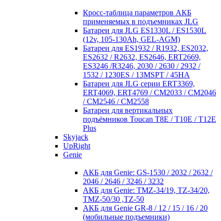
Кросc-таблица параметров АКБ
применяемых в подъемниках JLG
Батареи для JLG ES1330L / ES1530L
(12v, 105-130Ah, GEL-AGM)
Батареи для ES1932 / R1932, ES2032,
ES2632 / R2632, ES2646, ERT2669,
ES3246 /R3246, 2030 / 2630 / 2932 /
1532 / 1230ES / 13MSPT / 45HA
Батареи для JLG серии ERT3369,
ERT4069, ERT4769 / CM2033 / CM2046
/ CM2546 / CM2558
Батареи для вертикальных
подъёмников Toucan T8E / T10E / T12E
Plus
Skyjack
UpRight
Genie
АКБ для Genie: GS-1530 / 2032 / 2632 /
2046 / 2646 / 3246 / 3232
АКБ для Genie: TMZ-34/19, TZ-34/20,
TMZ-50/30 ,TZ-50
АКБ для Genie GR-8 / 12 / 15 / 16 / 20
(мобильные подъемники)