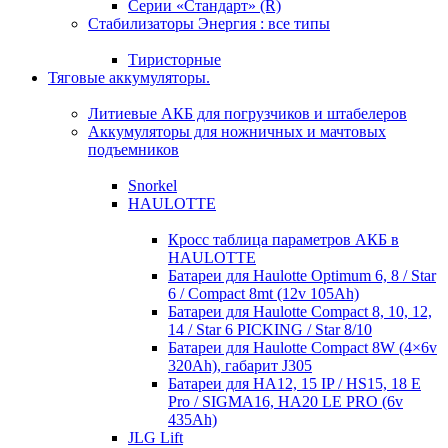
Серии «Стандарт» (R)
Стабилизаторы Энергия : все типы
Тиристорные
Тяговые аккумуляторы.
Литиевые АКБ для погрузчиков и штабелеров
Аккумуляторы для ножничных и мачтовых
подъемников
Snorkel
HAULOTTE
Кросc таблица параметров АКБ в
HAULOTTE
Батареи для Haulotte Optimum 6, 8 / Star
6 / Compact 8mt (12v 105Ah)
Батареи для Haulotte Compact 8, 10, 12,
14 / Star 6 PICKING / Star 8/10
Батареи для Haulotte Compact 8W (4×6v
320Ah), габарит J305
Батареи для HA12, 15 IP / HS15, 18 E
Pro / SIGMA16, HA20 LE PRO (6v
435Ah)
JLG Lift