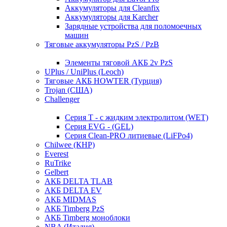
Аккумуляторы для Cleanfix
Аккумуляторы для Karcher
Зарядные устройства для поломоечных
машин
Тяговые аккумуляторы PzS / PzB
Элементы тяговой АКБ 2v PzS
UPlus / UniPlus (Leoch)
Тяговые АКБ HOWTER (Турция)
Trojan (США)
Challenger
Серия T - с жидким электролитом (WET)
Серия EVG - (GEL)
Серия Clean-PRO литиевые (LiFPo4)
Chilwee (КНР)
Everest
RuTrike
Gelbert
АКБ DELTA TLAB
АКБ DELTA EV
АКБ MIDMAS
АКБ Timberg PzS
АКБ Timberg моноблоки
NBA (Италия)