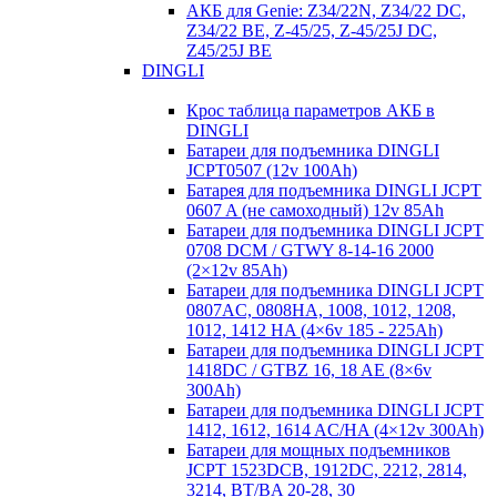
АКБ для Genie: Z34/22N, Z34/22 DC,
Z34/22 BE, Z-45/25, Z-45/25J DC,
Z45/25J BE
DINGLI
Крос таблица параметров АКБ в
DINGLI
Батареи для подъемника DINGLI
JCPT0507 (12v 100Ah)
Батарея для подъемника DINGLI JCPT
0607 A (не самоходный) 12v 85Ah
Батареи для подъемника DINGLI JCPT
0708 DCM / GTWY 8-14-16 2000
(2×12v 85Ah)
Батареи для подъемника DINGLI JCPT
0807AC, 0808HA, 1008, 1012, 1208,
1012, 1412 HA (4×6v 185 - 225Ah)
Батареи для подъемника DINGLI JCPT
1418DC / GTBZ 16, 18 AE (8×6v
300Ah)
Батареи для подъемника DINGLI JCPT
1412, 1612, 1614 AC/HA (4×12v 300Ah)
Батареи для мощных подъемников
JCPT 1523DCB, 1912DC, 2212, 2814,
3214, BT/BA 20-28, 30