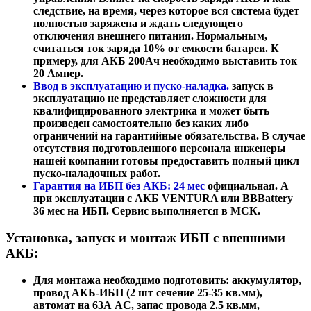
следствие, на время, через которое вся система будет
полностью заряжена и ждать следующего
отключения внешнего питания. Нормальным,
считаться ток заряда 10% от емкости батареи. К
примеру, для АКБ 200Ач необходимо выставить ток
20 Ампер.
Ввод в эксплуатацию и пуско-наладка.
запуск в
эксплуатацию не представляет сложности для
квалифицированного электрика и
может быть
произведен самостоятельно
без каких либо
ограничений на гарантийные обязательства. В случае
отсутствия подготовленного персонала инженеры
нашей компании готовы предоставить полный цикл
пуско-наладочных работ.
Гарантия на ИБП без АКБ: 24 мес
официальная. А
при эксплуатации
с АКБ VENTURA или BBBattery
36 мес на ИБП.
Сервис выполняется в МСК.
Установка, запуск и монтаж ИБП с внешними
АКБ:
Для монтажа необходимо подготовить: аккумулятор,
провод АКБ-ИБП (2 шт сечение 25-35 кв.мм),
автомат на 63А AC, запас провода 2.5 кв.мм,