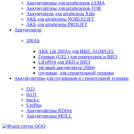
Аккумуляторы для штабелеров LEMA
Аккумуляторы для штабелеров TOR
Аккумулятор для штабелера Xilin
АКБ для штабелера NOBLELIFT
АКБ для штабелера PROLIFT
Аккумулятор
200Ah
АКБ 12в 200Ач для ИБП. AGM/GEL
Гелевые (GEL) для инверторов и ВИЭ
LiFePO4 для ИБП и ВИЭ
тяговый аккумулятор 200ач
грузовые, для строительной техники
Аккумуляторы для грузовиков и строительной техники
D23
bci31
truck-c
UniPlus
Аккумуляторы RDrive
Аккумуляторы MOLL