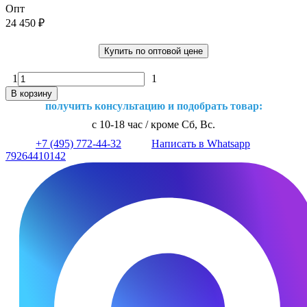
Опт
24 450
₽
Купить по оптовой цене
1
1
В корзину
получить консультацию и подобрать товар:
с 10-18 час / кроме Сб, Вс.
+7 (495) 772-44-32
Написать в Whatsapp
79264410142