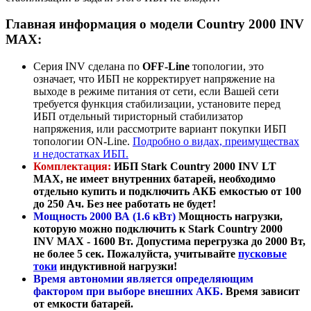
Главная информация о модели Country 2000 INV
MAX:
Серия INV сделана по
OFF-Line
топологии, это
означает, что ИБП не корректирует напряжение на
выходе в режиме питания от сети, если Вашей сети
требуется функция стабилизации, установите перед
ИБП отдельный тиристорный стабилизатор
напряжения, или рассмотрите вариант покупки ИБП
топологии ON-Line.
Подробно о видах, преимуществах
и недостатках ИБП.
Комплектация:
ИБП Stark Country 2000 INV LT
MAX,
не имеет внутренних батарей
, необходимо
отдельно купить и подключить АКБ емкостью от 100
до 250 Ач. Без нее работать не будет!
Мощность 2000 ВА (1.6 кВт)
Мощность нагрузки,
которую можно подключить к Stark Country 2000
INV MAX -
1600 Вт
. Допустима перегрузка до 2000 Вт,
не более 5 сек. Пожалуйста, учитывайте
пусковые
токи
индуктивной нагрузки!
Время автономии является определяющим
фактором при выборе внешних АКБ.
Время зависит
от емкости батарей.