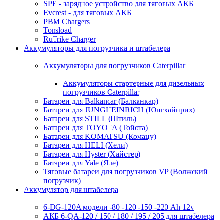
SPE - зарядное устройство для тяговых АКБ
Everest - для тяговых АКБ
PBM Chargers
Tonsload
RuTrike Charger
Аккумуляторы для погрузчика и штабелера
Аккумуляторы для погрузчиков Caterpillar
Аккумуляторы стартерные для дизельных
погрузчиков Caterpillar
Батареи для Balkancar (Балканкар)
Батареи для JUNGHEINRICH (Юнгхайнрих)
Батареи для STILL (Штиль)
Батареи для TOYOTA (Тойота)
Батареи для KOMATSU (Комацу)
Батареи для HELI (Хели)
Батареи для Hyster (Хайстер)
Батареи для Yale (Яле)
Тяговые батареи для погрузчиков VP (Волжский
погрузчик)
Аккумулятор для штабелера
6-DG-120A модели -80 -120 -150 -220 Ah 12v
АКБ 6-QA-120 / 150 / 180 / 195 / 205 для штабелера