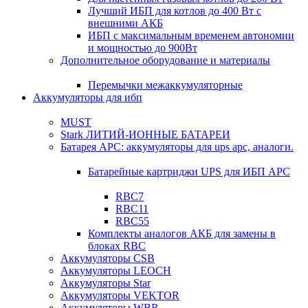
Лучший ИБП для котлов до 400 Вт с
внешними АКБ
ИБП с максимальным временем автономии
и мощностью до 900Вт
Дополнительное оборудование и материалы
Перемычки межаккумуляторные
Аккумуляторы для ибп
MUST
Stark ЛИТИЙ-ИОННЫЕ БАТАРЕИ
Батарея APC: аккумуляторы для ups apc, аналоги.
Батарейные картриджи UPS для ИБП APC
RBC7
RBC11
RBC55
Комплекты аналогов АКБ для замены в
блоках RBC
Аккумуляторы CSB
Аккумуляторы LEOCH
Аккумуляторы Star
Аккумуляторы VEKTOR
Аккумуляторы WBR