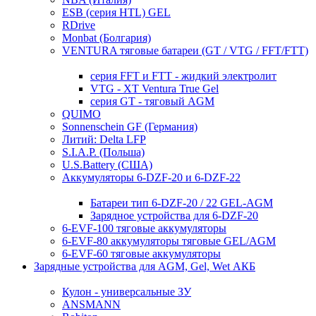
ESB (серия HTL) GEL
RDrive
Monbat (Болгария)
VENTURA тяговые батареи (GT / VTG / FFT/FTT)
серия FFT и FTT - жидкий электролит
VTG - XT Ventura True Gel
серия GT - тяговый AGM
QUIMO
Sonnenschein GF (Германия)
Литий: Delta LFP
S.I.A.P. (Польша)
U.S.Battery (США)
Аккумуляторы 6-DZF-20 и 6-DZF-22
Батареи тип 6-DZF-20 / 22 GEL-AGM
Зарядное устройства для 6-DZF-20
6-EVF-100 тяговые аккумуляторы
6-EVF-80 аккумуляторы тяговые GEL/AGM
6-EVF-60 тяговые аккумуляторы
Зарядные устройства для AGM, Gel, Wet АКБ
Кулон - универсальные ЗУ
ANSMANN