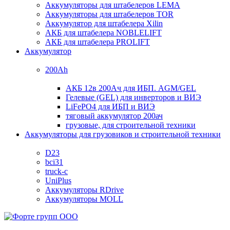
Аккумуляторы для штабелеров LEMA
Аккумуляторы для штабелеров TOR
Аккумулятор для штабелера Xilin
АКБ для штабелера NOBLELIFT
АКБ для штабелера PROLIFT
Аккумулятор
200Ah
АКБ 12в 200Ач для ИБП. AGM/GEL
Гелевые (GEL) для инверторов и ВИЭ
LiFePO4 для ИБП и ВИЭ
тяговый аккумулятор 200ач
грузовые, для строительной техники
Аккумуляторы для грузовиков и строительной техники
D23
bci31
truck-c
UniPlus
Аккумуляторы RDrive
Аккумуляторы MOLL