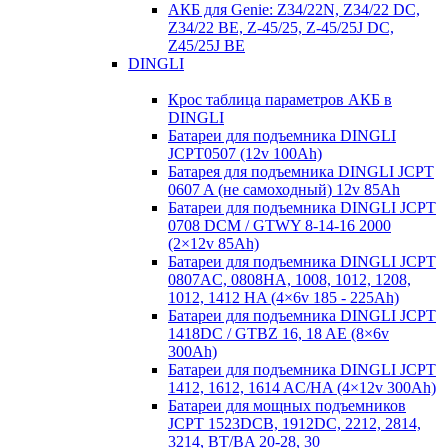
АКБ для Genie: Z34/22N, Z34/22 DC,
Z34/22 BE, Z-45/25, Z-45/25J DC,
Z45/25J BE
DINGLI
Крос таблица параметров АКБ в
DINGLI
Батареи для подъемника DINGLI
JCPT0507 (12v 100Ah)
Батарея для подъемника DINGLI JCPT
0607 A (не самоходный) 12v 85Ah
Батареи для подъемника DINGLI JCPT
0708 DCM / GTWY 8-14-16 2000
(2×12v 85Ah)
Батареи для подъемника DINGLI JCPT
0807AC, 0808HA, 1008, 1012, 1208,
1012, 1412 HA (4×6v 185 - 225Ah)
Батареи для подъемника DINGLI JCPT
1418DC / GTBZ 16, 18 AE (8×6v
300Ah)
Батареи для подъемника DINGLI JCPT
1412, 1612, 1614 AC/HA (4×12v 300Ah)
Батареи для мощных подъемников
JCPT 1523DCB, 1912DC, 2212, 2814,
3214, BT/BA 20-28, 30