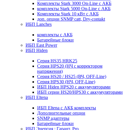
Комплекты Stark 3000 On-Line с АКБ
комплекты Stark 5000 On-Line с АКБ
Комплекты Stark 10 кВт с АКБ
доп. опции SNMP catt, Dry-contakt
ИБП Lanches
комплекты с АКБ
Батарейные блоки
ИБП East Power
ИБП Hiden
Серия HS35 HRK25
Серия HPS20 (НЧ с корректором
напряжения)
Серия HS20 / HS25 (ВЧ, OFF-Line)
Серия HPS30 (НЧ, OFF-Line)
ИБП Hiden HPS20 с аккумуляторами
ИБП серии HS20/HPS30 с аккумуляторами
ИБП Eltena
ИБП Eltena с АКБ комплекты
Дополнительные опции
SNMP адаптеры
Батарейные блоки
ИБП Энергия : Гарант, Pro