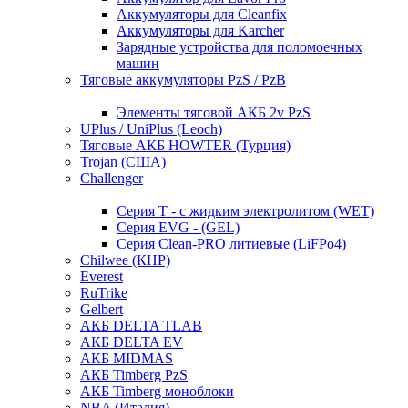
Аккумуляторы для Cleanfix
Аккумуляторы для Karcher
Зарядные устройства для поломоечных
машин
Тяговые аккумуляторы PzS / PzB
Элементы тяговой АКБ 2v PzS
UPlus / UniPlus (Leoch)
Тяговые АКБ HOWTER (Турция)
Trojan (США)
Challenger
Серия T - с жидким электролитом (WET)
Серия EVG - (GEL)
Серия Clean-PRO литиевые (LiFPo4)
Chilwee (КНР)
Everest
RuTrike
Gelbert
АКБ DELTA TLAB
АКБ DELTA EV
АКБ MIDMAS
АКБ Timberg PzS
АКБ Timberg моноблоки
NBA (Италия)