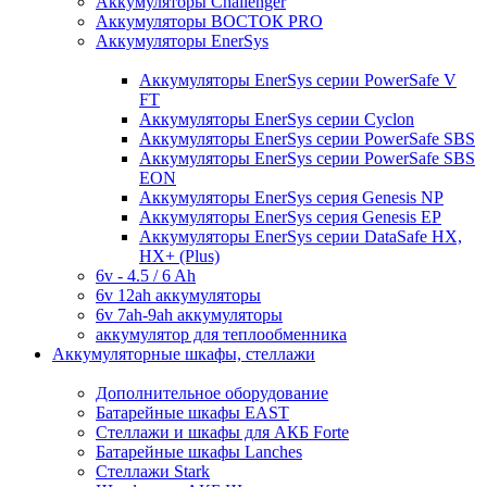
Аккумуляторы Challenger
Аккумуляторы ВОСТОК PRO
Аккумуляторы EnerSys
Аккумуляторы EnerSys серии PowerSafe V
FT
Аккумуляторы EnerSys серии Cyclon
Аккумуляторы EnerSys серии PowerSafe SBS
Аккумуляторы EnerSys серии PowerSafe SBS
EON
Аккумуляторы EnerSys серия Genesis NP
Аккумуляторы EnerSys серия Genesis EP
Аккумуляторы EnerSys серии DataSafe HX,
HX+ (Plus)
6v - 4.5 / 6 Ah
6v 12ah аккумуляторы
6v 7ah-9ah аккумуляторы
аккумулятор для теплообменника
Аккумуляторные шкафы, стеллажи
Дополнительное оборудование
Батарейные шкафы EAST
Стеллажи и шкафы для АКБ Forte
Батарейные шкафы Lanches
Стеллажи Stark