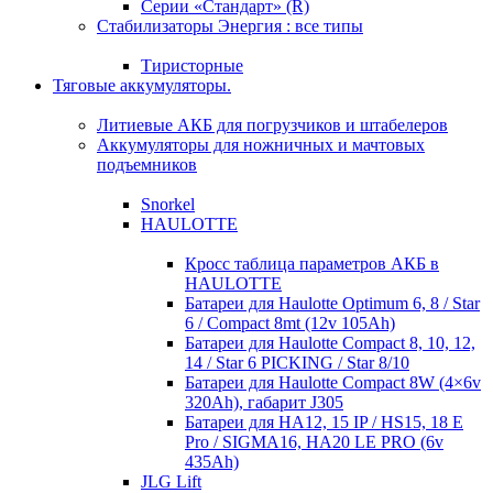
Серии «Стандарт» (R)
Стабилизаторы Энергия : все типы
Тиристорные
Тяговые аккумуляторы.
Литиевые АКБ для погрузчиков и штабелеров
Аккумуляторы для ножничных и мачтовых
подъемников
Snorkel
HAULOTTE
Кросc таблица параметров АКБ в
HAULOTTE
Батареи для Haulotte Optimum 6, 8 / Star
6 / Compact 8mt (12v 105Ah)
Батареи для Haulotte Compact 8, 10, 12,
14 / Star 6 PICKING / Star 8/10
Батареи для Haulotte Compact 8W (4×6v
320Ah), габарит J305
Батареи для HA12, 15 IP / HS15, 18 E
Pro / SIGMA16, HA20 LE PRO (6v
435Ah)
JLG Lift