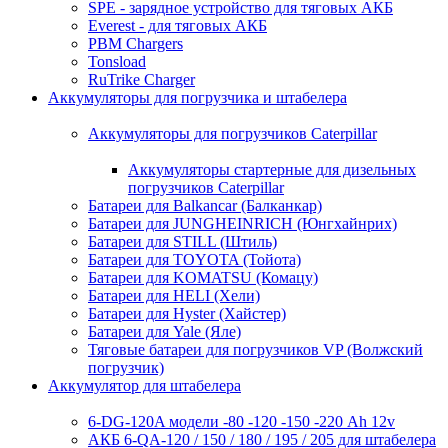
SPE - зарядное устройство для тяговых АКБ
Everest - для тяговых АКБ
PBM Chargers
Tonsload
RuTrike Charger
Аккумуляторы для погрузчика и штабелера
Аккумуляторы для погрузчиков Caterpillar
Аккумуляторы стартерные для дизельных
погрузчиков Caterpillar
Батареи для Balkancar (Балканкар)
Батареи для JUNGHEINRICH (Юнгхайнрих)
Батареи для STILL (Штиль)
Батареи для TOYOTA (Тойота)
Батареи для KOMATSU (Комацу)
Батареи для HELI (Хели)
Батареи для Hyster (Хайстер)
Батареи для Yale (Яле)
Тяговые батареи для погрузчиков VP (Волжский
погрузчик)
Аккумулятор для штабелера
6-DG-120A модели -80 -120 -150 -220 Ah 12v
АКБ 6-QA-120 / 150 / 180 / 195 / 205 для штабелера