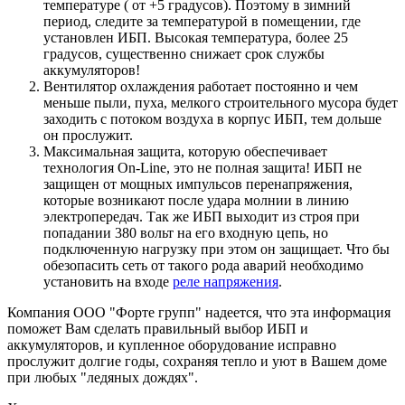
температуре ( от +5 градусов). Поэтому в зимний
период, следите за температурой в помещении, где
установлен ИБП. Высокая температура, более 25
градусов, существенно снижает срок службы
аккумуляторов!
Вентилятор охлаждения работает постоянно и чем
меньше пыли, пуха, мелкого строительного мусора будет
заходить с потоком воздуха в корпус ИБП, тем дольше
он прослужит.
Максимальная защита, которую обеспечивает
технология On-Line, это не полная защита! ИБП не
защищен от мощных импульсов перенапряжения,
которые возникают после удара молнии в линию
электропередач. Так же ИБП выходит из строя при
попадании 380 вольт на его входную цепь, но
подключенную нагрузку при этом он защищает. Что бы
обезопасить сеть от такого рода аварий необходимо
установить на входе
реле напряжения
.
Компания ООО "Форте групп" надеется, что эта информация
поможет Вам сделать правильный выбор ИБП и
аккумуляторов, и купленное оборудование исправно
прослужит долгие годы, сохраняя тепло и уют в Вашем доме
при любых "ледяных дождях".