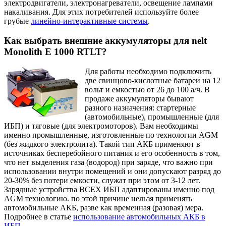
электродвигатели, электронагреватели, освещение лампами
накаливания. Для этих потребителей используйте более
грубые
линейно-интерактивные системы
.
Как выбрать внешние аккумуляторы для nelt
Monolith E 1000 RTLT?
Для работы необходимо подключить
две свинцово-кислотные батареи на 12
вольт и емкостью от 26 до 100 а/ч. В
продаже аккумуляторы бывают
разного назначения: стартерные
(автомобильные), промышленные (для
ИБП) и тяговые (для электромоторов). Вам необходимы
именно промышленные, изготовленные по технологии AGM
(без жидкого электролита). Такой тип АКБ применяют в
источниках бесперебойного питания и его особенность в том,
что нет выделения газа (водород) при заряде, что важно при
использовании внутри помещений и они допускают разряд до
20-30% без потери емкости, служат при этом от 3-12 лет.
Зарядные устройства ВСЕХ ИБП адаптированы именно под
AGM технологию. по этой причине нельзя применять
автомобильные АКБ, разве как временная (разовая) мера.
Подробнее в статье
использование автомобильных АКБ в
ИБП
.