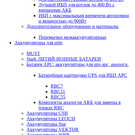
Лучший ИБП для котлов до 400 Вт с
внешними АКБ
ИБП с максимальным временем автономии
и мощностью до 900Вт
Дополнительное оборудование и материалы
Перемычки межаккумуляторные
Аккумуляторы для ибп
MUST
Stark ЛИТИЙ-ИОННЫЕ БАТАРЕИ
Батарея APC: аккумуляторы для ups apc, аналоги.
Батарейные картриджи UPS для ИБП APC
RBC7
RBC11
RBC55
Комплекты аналогов АКБ для замены в
блоках RBC
Аккумуляторы CSB
Аккумуляторы LEOCH
Аккумуляторы Star
Аккумуляторы VEKTOR
Аккумуляторы WBR