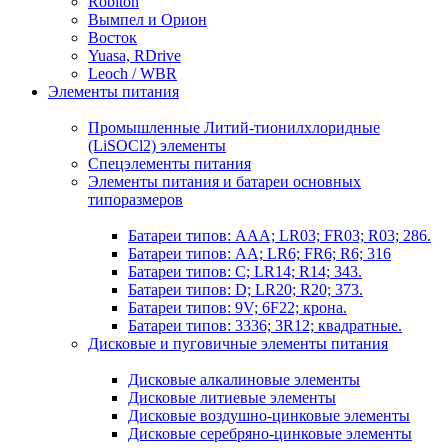
Robiton
Вымпел и Орион
Восток
Yuasa, RDrive
Leoch / WBR
Элементы питания
Промышленные Литий-тионилхлоридные
(LiSOCl2) элементы
Спецэлементы питания
Элементы питания и батареи основных
типоразмеров
Батареи типов: AAA; LR03; FR03; R03; 286.
Батареи типов: AA; LR6; FR6; R6; 316
Батареи типов: C; LR14; R14; 343.
Батареи типов: D; LR20; R20; 373.
Батареи типов: 9V; 6F22; крона.
Батареи типов: 3336; 3R12; квадратные.
Дисковые и пуговичные элементы питания
Дисковые алкалиновые элементы
Дисковые литиевые элементы
Дисковые воздушно-цинковые элементы
Дисковые серебряно-цинковые элементы