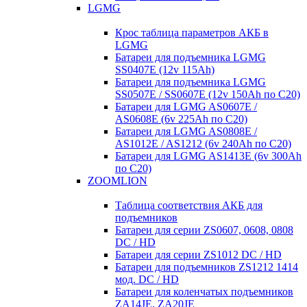
LGMG
Крос таблица параметров АКБ в
LGMG
Батареи для подъемника LGMG
SS0407E (12v 115Ah)
Батареи для подъемника LGMG
SS0507E / SS0607E (12v 150Ah по С20)
Батареи для LGMG AS0607E /
AS0608E (6v 225Ah по С20)
Батареи для LGMG AS0808E /
AS1012E / AS1212 (6v 240Ah по С20)
Батареи для LGMG AS1413E (6v 300Ah
по С20)
ZOOMLION
Таблица соответствия АКБ для
подъемников
Батареи для серии ZS0607, 0608, 0808
DC / HD
Батареи для серии ZS1012 DC / HD
Батареи для подъемников ZS1212 1414
мод. DC / HD
Батареи для коленчатых подъемников
ZA14JE, ZA20JE