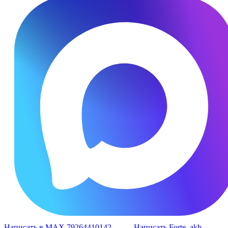
Написать в MAX 79264410142
Написать Forte_akb