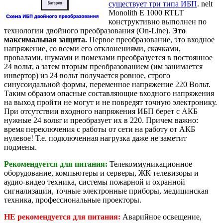
существует три типа ИБП
. nelt
Monolith E 1000 RTLT
конструктивно выполнен по
технологии двойного преобразования (On-Line).
Это
максимальная защита.
Первое преобразование, это входное
напряжение, со всеми его отклонениями, скачками,
провалами, шумами и помехами преобразуется в постоянное
24 вольт, а затем вторым преобразованием (им занимается
инвертор) из 24 вольт получается ровное, строго
синусоидальной формы, переменное напряжение 220 Вольт.
Таким образом опасные составляющие входного напряжения
на выход пройти не могут и не повредят точную электронику.
При отсутствии входного напряжения ИБП берет с АКБ
нужные 24 вольт и преобразует их в 220. Причем важно:
время переключения с работы от сети на работу от АКБ
нулевое! Т.е. подключенная нагрузка даже не заметит
подмены.
Рекомендуется для питания:
Телекоммуникационное
оборудование, компьютеры и серверы, ЖК телевизоры и
аудио-видео техника, системы пожарной и охранной
сигнализации, точные электронные приборы, медицинская
техника, профессиональные проекторы.
НЕ рекомендуется для питания:
Аварийное освещение,