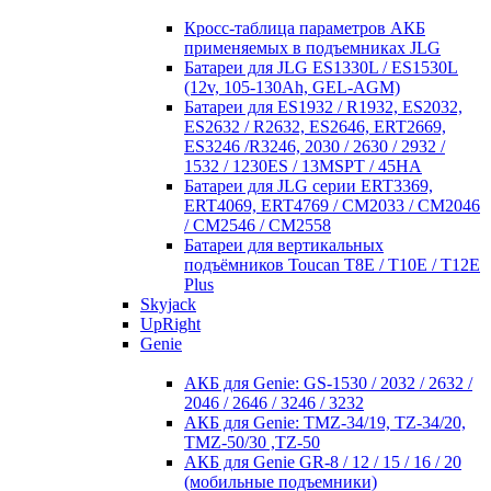
Кросc-таблица параметров АКБ
применяемых в подъемниках JLG
Батареи для JLG ES1330L / ES1530L
(12v, 105-130Ah, GEL-AGM)
Батареи для ES1932 / R1932, ES2032,
ES2632 / R2632, ES2646, ERT2669,
ES3246 /R3246, 2030 / 2630 / 2932 /
1532 / 1230ES / 13MSPT / 45HA
Батареи для JLG серии ERT3369,
ERT4069, ERT4769 / CM2033 / CM2046
/ CM2546 / CM2558
Батареи для вертикальных
подъёмников Toucan T8E / T10E / T12E
Plus
Skyjack
UpRight
Genie
АКБ для Genie: GS-1530 / 2032 / 2632 /
2046 / 2646 / 3246 / 3232
АКБ для Genie: TMZ-34/19, TZ-34/20,
TMZ-50/30 ,TZ-50
АКБ для Genie GR-8 / 12 / 15 / 16 / 20
(мобильные подъемники)