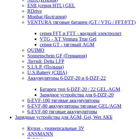
ESB (серия HTL) GEL
RDrive
Monbat (Болгария)
VENTURA тяговые батареи (GT / VTG / FFT/FTT)
серия FFT и FTT - жидкий электролит
VTG - XT Ventura True Gel
серия GT - тяговый AGM
QUIMO
Sonnenschein GF (Германия)
Литий: Delta LFP
S.I.A.P. (Польша)
U.S.Battery (США)
Аккумуляторы 6-DZF-20 и 6-DZF-22
Батареи тип 6-DZF-20 / 22 GEL-AGM
Зарядное устройства для 6-DZF-20
6-EVF-100 тяговые аккумуляторы
6-EVF-80 аккумуляторы тяговые GEL/AGM
6-EVF-60 тяговые аккумуляторы
Зарядные устройства для AGM, Gel, Wet АКБ
Кулон - универсальные ЗУ
ANSMANN