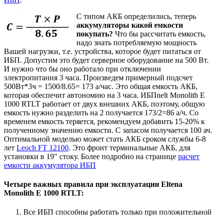
С типом АКБ определились, теперь
аккумуляторы какой емкости
покупать?
Что бы рассчитать емкость,
надо знать потребляемую мощность
Вашей нагрузки, т.е. устройства, которое будет питаться от
ИБП. Допустим это будет серверное оборудование на 500 Вт.
И нужно что бы оно работало при отключении
электропитания 3 часа. Произведем примерный подсчет
500Вт*3ч = 1500/8.65= 173 а/час. Это общая емкость АКБ,
которая обеспечит автономию на 3 часа. ИБПnelt Monolith E
1000 RTLT работает от двух внешних АКБ, поэтому, общую
емкость нужно разделить на 2 получается 173/2=86 а/ч. Со
временем емкость теряется, рекомендуем добавить 15-20% к
полученному значению емкости. С запасом получается 100 ач.
Оптимальной моделью может стать АКБ сроком службы 6-8
лет
Leoch FT 12100
. Это фронт терминальные АКБ, для
установки в 19" стоку. Более подробно на странице
расчет
емкости аккумулятора ИБП
Четыре важных правила при эксплуатации Eltena
Monolith E 1000 RTLT:
Все ИБП способны работать только при положительной