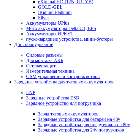
eXtremal HD (12N, U1, YB)
GOLD-GEL
IRidium-Platinum
Silver
Аккумуляторы UPlus
Мото аккумуляторы Delta CT, EPS
Аккумуляторы ИРКУТ
пуско-зарядные устройства, мини-бустеры
Доп. оборудование
Силовые разъемы
Для монтажа АКБ
Сетевая защита
Измерительная техника
GSM управление и контроль котлов
Зарядные устройства для тяговых аккумуляторов
LNP
Зарядные устройства ESB
Зарядное устройство для погрузчика
Заряд тяговых аккумуляторов
Зарядные устройства для батарей на 48v
Зарядные устройства для погрузчиков на 80v
Зарядные устройства для 24v погрузчиков