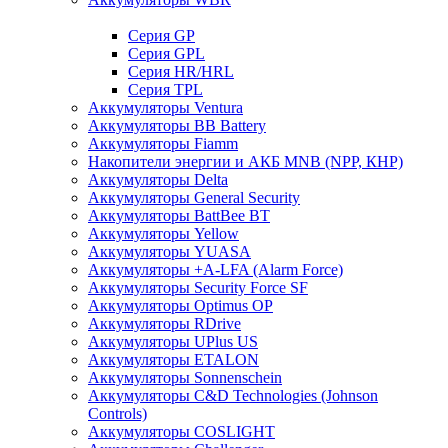
Cерия GP
Серия GPL
Серия HR/HRL
Серия TPL
Аккумуляторы Ventura
Аккумуляторы BB Battery
Аккумуляторы Fiamm
Накопители энергии и АКБ MNB (NPP, КНР)
Аккумуляторы Delta
Аккумуляторы General Security
Аккумуляторы BattBee BT
Аккумуляторы Yellow
Аккумуляторы YUASA
Аккумуляторы +A-LFA (Alarm Force)
Аккумуляторы Security Force SF
Аккумуляторы Optimus OP
Аккумуляторы RDrive
Аккумуляторы UPlus US
Аккумуляторы ETALON
Аккумуляторы Sonnenschein
Аккумуляторы С&D Technologies (Johnson
Controls)
Аккумуляторы COSLIGHT