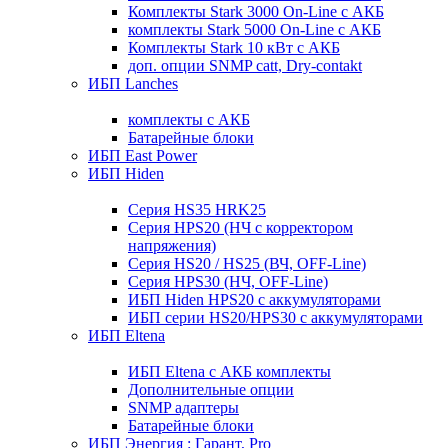
Комплекты Stark 3000 On-Line с АКБ
комплекты Stark 5000 On-Line с АКБ
Комплекты Stark 10 кВт с АКБ
доп. опции SNMP catt, Dry-contakt
ИБП Lanches
комплекты с АКБ
Батарейные блоки
ИБП East Power
ИБП Hiden
Серия HS35 HRK25
Серия HPS20 (НЧ с корректором
напряжения)
Серия HS20 / HS25 (ВЧ, OFF-Line)
Серия HPS30 (НЧ, OFF-Line)
ИБП Hiden HPS20 с аккумуляторами
ИБП серии HS20/HPS30 с аккумуляторами
ИБП Eltena
ИБП Eltena с АКБ комплекты
Дополнительные опции
SNMP адаптеры
Батарейные блоки
ИБП Энергия : Гарант, Pro