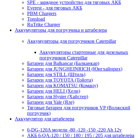
SPE - зарядное устройство для тяговых АКБ
Everest - для тяговых АКБ
PBM Chargers
Tonsload
RuTrike Charger
Аккумуляторы для погрузчика и штабелера
Аккумуляторы для погрузчиков Caterpillar
Аккумуляторы стартерные для дизельных
погрузчиков Caterpillar
Батареи для Balkancar (Балканкар)
Батареи для JUNGHEINRICH (Юнгхайнрих)
Батареи для STILL (Штиль)
Батареи для TOYOTA (Тойота)
Батареи для KOMATSU (Комацу)
Батареи для HELI (Хели)
Батареи для Hyster (Хайстер)
Батареи для Yale (Яле)
Тяговые батареи для погрузчиков VP (Волжский
погрузчик)
Аккумулятор для штабелера
6-DG-120A модели -80 -120 -150 -220 Ah 12v
АКБ 6-QA-120 / 150 / 180 / 195 / 205 для штабелера