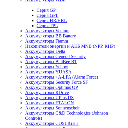
Cерия GP
Серия GPL
Серия HR/HRL
Серия TPL
Аккумуляторы Ventura
Аккумуляторы BB Battery
Аккумуляторы Fiamm
Накопители энергии и АКБ MNB (NPP, КНР)
Аккумуляторы Delta
Аккумуляторы General Security
Аккумуляторы BattBee BT
Аккумуляторы Yellow
Аккумуляторы YUASA
Аккумуляторы +A-LFA (Alarm Force)
Аккумуляторы Security Force SF
Аккумуляторы Optimus OP
Аккумуляторы RDrive
Аккумуляторы UPlus US
Аккумуляторы ETALON
Аккумуляторы Sonnenschein
Аккумуляторы С&D Technologies (Johnson
Controls)
Аккумуляторы COSLIGHT