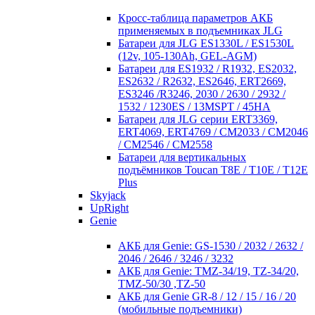
Кросc-таблица параметров АКБ
применяемых в подъемниках JLG
Батареи для JLG ES1330L / ES1530L
(12v, 105-130Ah, GEL-AGM)
Батареи для ES1932 / R1932, ES2032,
ES2632 / R2632, ES2646, ERT2669,
ES3246 /R3246, 2030 / 2630 / 2932 /
1532 / 1230ES / 13MSPT / 45HA
Батареи для JLG серии ERT3369,
ERT4069, ERT4769 / CM2033 / CM2046
/ CM2546 / CM2558
Батареи для вертикальных
подъёмников Toucan T8E / T10E / T12E
Plus
Skyjack
UpRight
Genie
АКБ для Genie: GS-1530 / 2032 / 2632 /
2046 / 2646 / 3246 / 3232
АКБ для Genie: TMZ-34/19, TZ-34/20,
TMZ-50/30 ,TZ-50
АКБ для Genie GR-8 / 12 / 15 / 16 / 20
(мобильные подъемники)