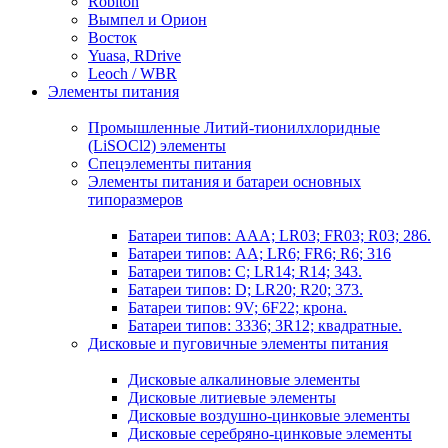
Robiton
Вымпел и Орион
Восток
Yuasa, RDrive
Leoch / WBR
Элементы питания
Промышленные Литий-тионилхлоридные
(LiSOCl2) элементы
Спецэлементы питания
Элементы питания и батареи основных
типоразмеров
Батареи типов: AAA; LR03; FR03; R03; 286.
Батареи типов: AA; LR6; FR6; R6; 316
Батареи типов: C; LR14; R14; 343.
Батареи типов: D; LR20; R20; 373.
Батареи типов: 9V; 6F22; крона.
Батареи типов: 3336; 3R12; квадратные.
Дисковые и пуговичные элементы питания
Дисковые алкалиновые элементы
Дисковые литиевые элементы
Дисковые воздушно-цинковые элементы
Дисковые серебряно-цинковые элементы