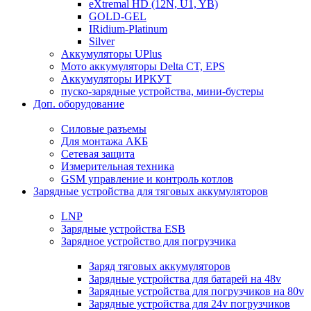
eXtremal HD (12N, U1, YB)
GOLD-GEL
IRidium-Platinum
Silver
Аккумуляторы UPlus
Мото аккумуляторы Delta CT, EPS
Аккумуляторы ИРКУТ
пуско-зарядные устройства, мини-бустеры
Доп. оборудование
Силовые разъемы
Для монтажа АКБ
Сетевая защита
Измерительная техника
GSM управление и контроль котлов
Зарядные устройства для тяговых аккумуляторов
LNP
Зарядные устройства ESB
Зарядное устройство для погрузчика
Заряд тяговых аккумуляторов
Зарядные устройства для батарей на 48v
Зарядные устройства для погрузчиков на 80v
Зарядные устройства для 24v погрузчиков