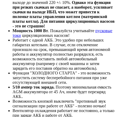
выходе до значений 220 +/- 10%.
Однако эта функция
при резких скачках не спасает, а наоборот, усиливает
скачки на выходе ИБП, что может привести к
поломке платы управления котлом (материнской
платы котла). Для питания циркуляционных насосов
- это не страшно!
Мощность 1000 Вт
. Пожалуйста учитывайте
пусковые
токи
циркуляционных насосов!
Работает с одной АКБ. Это удобно при небольших
габаритах котельни. В случае, если отключение
произошло на срок, превышающий время автономной
работы и аккумулятор полностью разрядился, есть
возможность поставить любой автомобильный
аккумулятор (например с своей машины и затем
зарядить его поставив обратно на автомобиль).
Функция "ХОЛОДНОГО СТАРТА" - это возможность
запустить систему бесперебойного питания при уже
отсутствующей внешней сети.
5/10 ампер ток заряда.
Поэтому минимальная емкость
AGM аккумулятора от 45 Ач, иначе будет перезаряд
АКБ..
Возможность кнопкой выключить "противный звук
сигнализации при работе от АКБ" - полезно ночью!
Вентилятор охлаждения работает не постоянно, а только
при заряде АКБ и работе от АКБ.