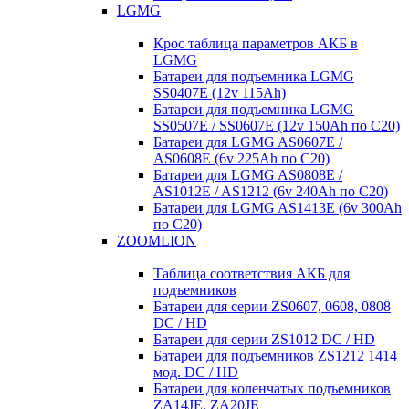
LGMG
Крос таблица параметров АКБ в
LGMG
Батареи для подъемника LGMG
SS0407E (12v 115Ah)
Батареи для подъемника LGMG
SS0507E / SS0607E (12v 150Ah по С20)
Батареи для LGMG AS0607E /
AS0608E (6v 225Ah по С20)
Батареи для LGMG AS0808E /
AS1012E / AS1212 (6v 240Ah по С20)
Батареи для LGMG AS1413E (6v 300Ah
по С20)
ZOOMLION
Таблица соответствия АКБ для
подъемников
Батареи для серии ZS0607, 0608, 0808
DC / HD
Батареи для серии ZS1012 DC / HD
Батареи для подъемников ZS1212 1414
мод. DC / HD
Батареи для коленчатых подъемников
ZA14JE, ZA20JE