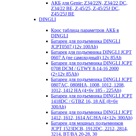
АКБ для Genie: Z34/22N, Z34/22 DC,
Z34/22 BE, Z-45/25, Z-45/25J DC,
Z45/25J BE
DINGLI
Крос таблица параметров АКБ в
DINGLI
Батареи для подъемника DINGLI
JCPT0507 (12v 100Ah)
Батарея для подъемника DINGLI JCPT
0607 A (не самоходный) 12v 85Ah
Батареи для подъемника DINGLI JCPT
0708 DCM / GTWY 8-14-16 2000
(2×12v 85Ah)
Батареи для подъемника DINGLI JCPT
0807AC, 0808HA, 1008, 1012, 1208,
1012, 1412 HA (4×6v 185 - 225Ah)
Батареи для подъемника DINGLI JCPT
1418DC / GTBZ 16, 18 AE (8×6v
300Ah)
Батареи для подъемника DINGLI JCPT
1412, 1612, 1614 AC/HA (4×12v 300Ah)
Батареи для мощных подъемников
JCPT 1523DCB, 1912DC, 2212, 2814,
3214, BT/BA 20-28, 30