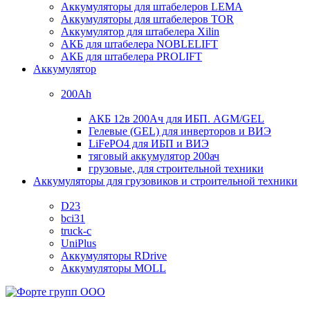
Аккумуляторы для штабелеров LEMA
Аккумуляторы для штабелеров TOR
Аккумулятор для штабелера Xilin
АКБ для штабелера NOBLELIFT
АКБ для штабелера PROLIFT
Аккумулятор
200Ah
АКБ 12в 200Ач для ИБП. AGM/GEL
Гелевые (GEL) для инверторов и ВИЭ
LiFePO4 для ИБП и ВИЭ
тяговый аккумулятор 200ач
грузовые, для строительной техники
Аккумуляторы для грузовиков и строительной техники
D23
bci31
truck-c
UniPlus
Аккумуляторы RDrive
Аккумуляторы MOLL