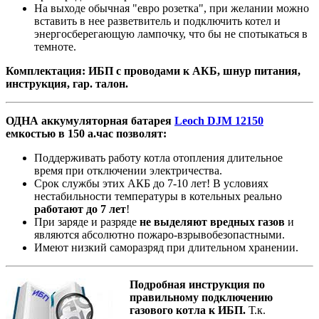
На выходе обычная "евро розетка", при желании можно
вставить в нее разветвитель и подключить котел и
энергосберегающую лампочку, что бы не спотыкаться в
темноте.
Комплектация: ИБП с проводами к АКБ, шнур питания,
инструкция, гар. талон.
ОДНА аккумуляторная батарея
Leoch DJM 12150
емкостью в 150 а.час позволят:
Поддерживать работу котла отопления длительное
время при отключении электричества.
Срок службы этих АКБ до 7-10 лет! В условиях
нестабильности температуры в котельных реально
работают до 7 лет
!
При заряде и разряде
не выделяют вредных газов
и
являются абсолютно пожаро-взрывобезопастными.
Имеют низкий саморазряд при длительном хранении.
Подробная инструкция по
правильному подключению
газового котла к ИБП.
Т.к.