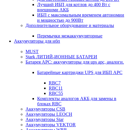
Лучший ИБП для котлов до 400 Вт с
внешними АКБ
ИБП с максимальным временем автономии
и мощностью до 900Вт
Дополнительное оборудование и материалы
Перемычки межаккумуляторные
Аккумуляторы для ибп
MUST
Stark ЛИТИЙ-ИОННЫЕ БАТАРЕИ
Батарея APC: аккумуляторы для ups apc, аналоги.
Батарейные картриджи UPS для ИБП APC
RBC7
RBC11
RBC55
Комплекты аналогов АКБ для замены в
блоках RBC
Аккумуляторы CSB
Аккумуляторы LEOCH
Аккумуляторы Star
Аккумуляторы VEKTOR
Аккумуляторы WBR