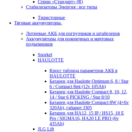
Серии «Стандарт» (R)
Стабилизаторы Энергия : все типы
Тиристорные
Тяговые аккумуляторы.
Литиевые АКБ для погрузчиков и штабелеров
Аккумуляторы для ножничных и мачтовых
подъемников
Snorkel
HAULOTTE
Кросc таблица параметров АКБ в
HAULOTTE
Батареи для Haulotte Optimum 6, 8 / Star
6 / Compact 8mt (12v 105Ah)
Батареи для Haulotte Compact 8, 10, 12,
14 / Star 6 PICKING / Star 8/10
Батареи для Haulotte Compact 8W (4×6v
320Ah), габарит J305
Батареи для HA12, 15 IP / HS15, 18 E
Pro / SIGMA16, HA20 LE PRO (6v
435Ah)
JLG Lift