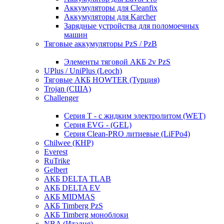
Аккумуляторы для Cleanfix
Аккумуляторы для Karcher
Зарядные устройства для поломоечных
машин
Тяговые аккумуляторы PzS / PzB
Элементы тяговой АКБ 2v PzS
UPlus / UniPlus (Leoch)
Тяговые АКБ HOWTER (Турция)
Trojan (США)
Challenger
Серия T - с жидким электролитом (WET)
Серия EVG - (GEL)
Серия Clean-PRO литиевые (LiFPo4)
Chilwee (КНР)
Everest
RuTrike
Gelbert
АКБ DELTA TLAB
АКБ DELTA EV
АКБ MIDMAS
АКБ Timberg PzS
АКБ Timberg моноблоки
NBA (Италия)