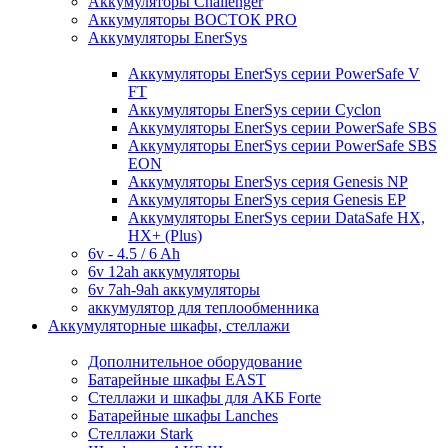
Аккумуляторы Challenger
Аккумуляторы ВОСТОК PRO
Аккумуляторы EnerSys
Аккумуляторы EnerSys серии PowerSafe V
FT
Аккумуляторы EnerSys серии Cyclon
Аккумуляторы EnerSys серии PowerSafe SBS
Аккумуляторы EnerSys серии PowerSafe SBS
EON
Аккумуляторы EnerSys серия Genesis NP
Аккумуляторы EnerSys серия Genesis EP
Аккумуляторы EnerSys серии DataSafe HX,
HX+ (Plus)
6v - 4.5 / 6 Ah
6v 12ah аккумуляторы
6v 7ah-9ah аккумуляторы
аккумулятор для теплообменника
Аккумуляторные шкафы, стеллажи
Дополнительное оборудование
Батарейные шкафы EAST
Стеллажи и шкафы для АКБ Forte
Батарейные шкафы Lanches
Стеллажи Stark