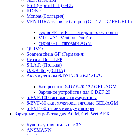
ESB (серия HTL) GEL
RDrive
Monbat (Болгария)
VENTURA тяговые батареи (GT / VTG / FFT/FTT)
серия FFT и FTT - жидкий электролит
VTG - XT Ventura True Gel
серия GT - тяговый AGM
QUIMO
Sonnenschein GF (Германия)
Литий: Delta LFP
S.I.A.P. (Польша)
U.S.Battery (США)
Аккумуляторы 6-DZF-20 и 6-DZF-22
Батареи тип 6-DZF-20 / 22 GEL-AGM
Зарядное устройства для 6-DZF-20
6-EVF-100 тяговые аккумуляторы
6-EVF-80 аккумуляторы тяговые GEL/AGM
6-EVF-60 тяговые аккумуляторы
Зарядные устройства для AGM, Gel, Wet АКБ
Кулон - универсальные ЗУ
ANSMANN