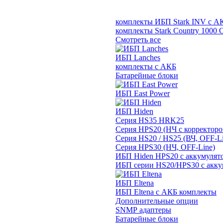
комплекты ИБП Stark INV с А
комплекты Stark Country 1000 
Смотреть все
ИБП Lanches
комплекты с АКБ
Батарейные блоки
ИБП East Power
ИБП Hiden
Серия HS35 HRK25
Серия HPS20 (НЧ с корректор
Серия HS20 / HS25 (ВЧ, OFF-Li
Серия HPS30 (НЧ, OFF-Line)
ИБП Hiden HPS20 с аккумулят
ИБП серии HS20/HPS30 с акку
ИБП Eltena
ИБП Eltena с АКБ комплекты
Дополнительные опции
SNMP адаптеры
Батарейные блоки