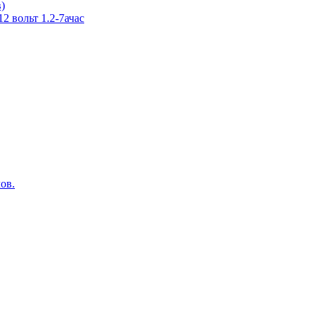
в)
 вольт 1.2-7ачас
ов.