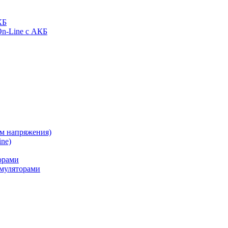
КБ
On-Line с АКБ
ом напряжения)
ne)
орами
муляторами