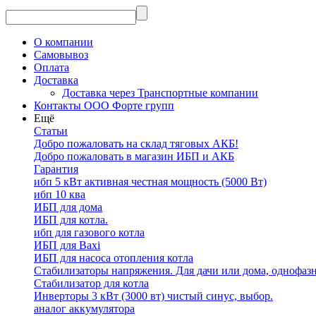
О компании
Самовывоз
Оплата
Доставка
Доставка через Транспортные компании
Контакты ООО Форте групп
Ещё
Статьи
Добро пожаловать на склад тяговых АКБ!
Добро пожаловать в магазин ИБП и АКБ
Гарантия
ибп 5 кВт активная честная мощность (5000 Вт)
ибп 10 ква
ИБП для дома
ИБП для котла.
ибп для газового котла
ИБП для Baxi
ИБП для насоса отопления котла
Стабилизаторы напряжения. Для дачи или дома, однофаз
Стабилизатор для котла
Инверторы 3 кВт (3000 вт) чистый синус, выбор.
аналог аккумулятора