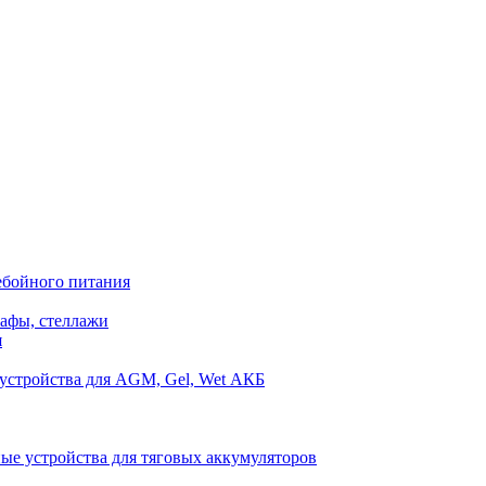
ебойного питания
афы, стеллажи
я
устройства для AGM, Gel, Wet АКБ
ые устройства для тяговых аккумуляторов