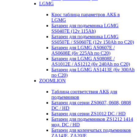
LGMG
Крос таблица параметров АКБ в
LGMG
Батареи для подъемника LGMG
SS0407E (12v 115Ah)
Батареи для подъемника LGMG
SS0507E / SS0607E (12v 150Ah по С20)
Батареи для LGMG AS0607E /
AS0608E (6v 225Ah по С20)
Батареи для LGMG AS0808E /
AS1012E / AS1212 (6v 240Ah по С20)
Батареи для LGMG AS1413E (6v 300Ah
по С20)
ZOOMLION
Таблица соответствия АКБ для
подъемников
Батареи для серии ZS0607, 0608, 0808
DC / HD
Батареи для серии ZS1012 DC / HD
Батареи для подъемников ZS1212 1414
мод. DC / HD
Батареи для коленчатых подъемников
ZA14JE, ZA20JE