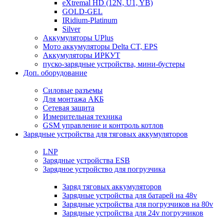
eXtremal HD (12N, U1, YB)
GOLD-GEL
IRidium-Platinum
Silver
Аккумуляторы UPlus
Мото аккумуляторы Delta CT, EPS
Аккумуляторы ИРКУТ
пуско-зарядные устройства, мини-бустеры
Доп. оборудование
Силовые разъемы
Для монтажа АКБ
Сетевая защита
Измерительная техника
GSM управление и контроль котлов
Зарядные устройства для тяговых аккумуляторов
LNP
Зарядные устройства ESB
Зарядное устройство для погрузчика
Заряд тяговых аккумуляторов
Зарядные устройства для батарей на 48v
Зарядные устройства для погрузчиков на 80v
Зарядные устройства для 24v погрузчиков