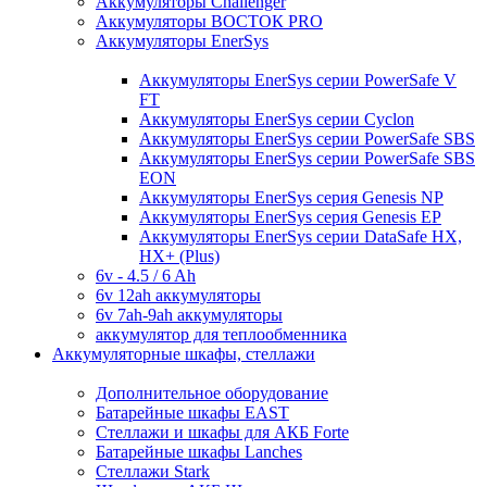
Аккумуляторы Challenger
Аккумуляторы ВОСТОК PRO
Аккумуляторы EnerSys
Аккумуляторы EnerSys серии PowerSafe V
FT
Аккумуляторы EnerSys серии Cyclon
Аккумуляторы EnerSys серии PowerSafe SBS
Аккумуляторы EnerSys серии PowerSafe SBS
EON
Аккумуляторы EnerSys серия Genesis NP
Аккумуляторы EnerSys серия Genesis EP
Аккумуляторы EnerSys серии DataSafe HX,
HX+ (Plus)
6v - 4.5 / 6 Ah
6v 12ah аккумуляторы
6v 7ah-9ah аккумуляторы
аккумулятор для теплообменника
Аккумуляторные шкафы, стеллажи
Дополнительное оборудование
Батарейные шкафы EAST
Стеллажи и шкафы для АКБ Forte
Батарейные шкафы Lanches
Стеллажи Stark