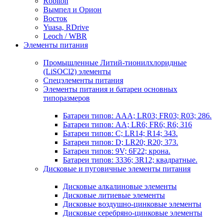
Robiton
Вымпел и Орион
Восток
Yuasa, RDrive
Leoch / WBR
Элементы питания
Промышленные Литий-тионилхлоридные
(LiSOCl2) элементы
Спецэлементы питания
Элементы питания и батареи основных
типоразмеров
Батареи типов: AAA; LR03; FR03; R03; 286.
Батареи типов: AA; LR6; FR6; R6; 316
Батареи типов: C; LR14; R14; 343.
Батареи типов: D; LR20; R20; 373.
Батареи типов: 9V; 6F22; крона.
Батареи типов: 3336; 3R12; квадратные.
Дисковые и пуговичные элементы питания
Дисковые алкалиновые элементы
Дисковые литиевые элементы
Дисковые воздушно-цинковые элементы
Дисковые серебряно-цинковые элементы