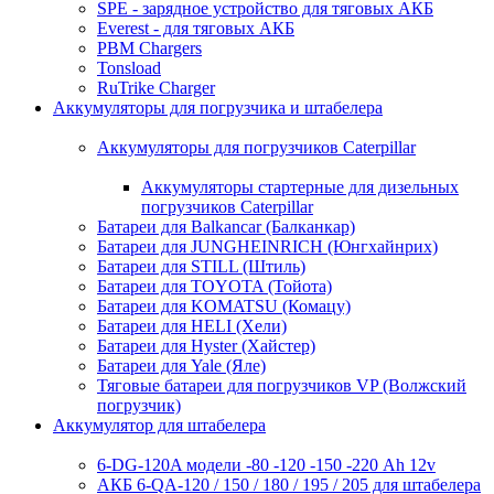
SPE - зарядное устройство для тяговых АКБ
Everest - для тяговых АКБ
PBM Chargers
Tonsload
RuTrike Charger
Аккумуляторы для погрузчика и штабелера
Аккумуляторы для погрузчиков Caterpillar
Аккумуляторы стартерные для дизельных
погрузчиков Caterpillar
Батареи для Balkancar (Балканкар)
Батареи для JUNGHEINRICH (Юнгхайнрих)
Батареи для STILL (Штиль)
Батареи для TOYOTA (Тойота)
Батареи для KOMATSU (Комацу)
Батареи для HELI (Хели)
Батареи для Hyster (Хайстер)
Батареи для Yale (Яле)
Тяговые батареи для погрузчиков VP (Волжский
погрузчик)
Аккумулятор для штабелера
6-DG-120A модели -80 -120 -150 -220 Ah 12v
АКБ 6-QA-120 / 150 / 180 / 195 / 205 для штабелера