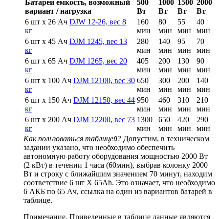
Батареи емкость, возможный
500
1000
1500
2000
вариант / нагрузка
Вт
Вт
Вт
Вт
6 шт х 26 Ач
DJW 12-26, вес 8
160
80
55
40
кг
мин
мин
мин
мин
6 шт х 45 Ач
DJM 1245, вес 13
280
140
95
70
кг
мин
мин
мин
мин
6 шт х 65 Ач
DJM 1265, вес 20
405
200
130
90
кг
мин
мин
мин
мин
6 шт х 100 Ач
DJM 12100, вес 30
650
300
200
140
кг
мин
мин
мин
мин
6 шт х 150 Ач
DJM 12150, вес 44
950
460
310
210
кг
мин
мин
мин
мин
6 шт х 200 Ач
DJM 12200, вес 73
1300
650
420
290
кг
мин
мин
мин
мин
Как пользоваться таблицей?
Допустим, в техническом
задании указано, что необходимо обеспечить
автономную работу оборудования мощностью 2000 Вт
(2 кВт) в течении 1 часа (60мин), выбрав колонку 2000
Вт и строку с ближайшим значением 70 минут, находим
соответствие 6 шт Х 65Ah. Это означает, что необходимо
6 АКБ по 65 Ач, ссылка на один из вариантов батарей в
таблице.
Примечание. Приведенные в таблице данные являются