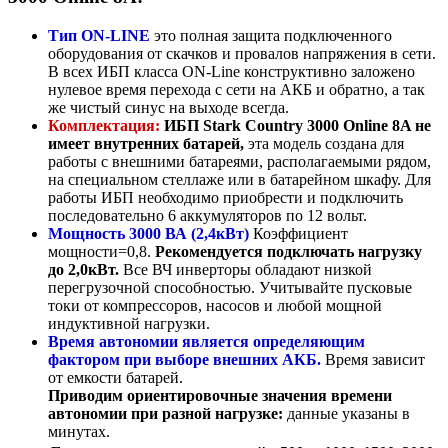
Тип ON-LINE
это полная защита подключенного
оборудования от скачков и провалов напряжения в сети.
В всех ИБП класса ON-Line конструктивно заложено
нулевое время перехода с сети на АКБ и обратно, а так
же чистый синус на выходе всегда.
Комплектация:
ИБП Stark Country 3000 Online 8A не
имеет внутренних батарей,
эта модель создана для
работы с внешними батареями, располагаемыми рядом,
на специальном стеллаже или в батарейном шкафу. Для
работы ИБП необходимо приобрести и подключить
последовательно 6 аккумуляторов по 12 вольт.
Мощность 3000 ВА (2,4кВт)
Коэффициент
мощности=0,8.
Рекомендуется подключать нагрузку
до 2,0кВт.
Все ВЧ инверторы обладают низкой
перегрузочной способностью. Учитывайте пусковые
токи от компрессоров, насосов и любой мощной
индуктивной нагрузки.
Время автономии является определяющим
фактором при выборе внешних АКБ.
Время зависит
от емкости батарей.
Приводим ориентировочные значения времени
автономии при разной нагрузке:
данные указаны в
минутах.