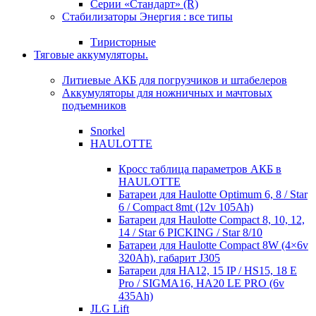
Серии «Стандарт» (R)
Стабилизаторы Энергия : все типы
Тиристорные
Тяговые аккумуляторы.
Литиевые АКБ для погрузчиков и штабелеров
Аккумуляторы для ножничных и мачтовых
подъемников
Snorkel
HAULOTTE
Кросc таблица параметров АКБ в
HAULOTTE
Батареи для Haulotte Optimum 6, 8 / Star
6 / Compact 8mt (12v 105Ah)
Батареи для Haulotte Compact 8, 10, 12,
14 / Star 6 PICKING / Star 8/10
Батареи для Haulotte Compact 8W (4×6v
320Ah), габарит J305
Батареи для HA12, 15 IP / HS15, 18 E
Pro / SIGMA16, HA20 LE PRO (6v
435Ah)
JLG Lift