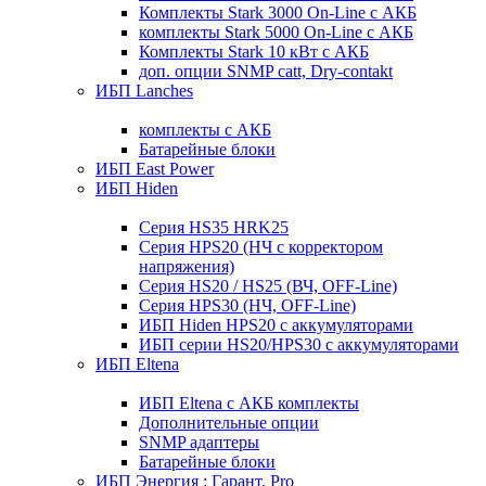
Комплекты Stark 3000 On-Line с АКБ
комплекты Stark 5000 On-Line с АКБ
Комплекты Stark 10 кВт с АКБ
доп. опции SNMP catt, Dry-contakt
ИБП Lanches
комплекты с АКБ
Батарейные блоки
ИБП East Power
ИБП Hiden
Серия HS35 HRK25
Серия HPS20 (НЧ с корректором
напряжения)
Серия HS20 / HS25 (ВЧ, OFF-Line)
Серия HPS30 (НЧ, OFF-Line)
ИБП Hiden HPS20 с аккумуляторами
ИБП серии HS20/HPS30 с аккумуляторами
ИБП Eltena
ИБП Eltena с АКБ комплекты
Дополнительные опции
SNMP адаптеры
Батарейные блоки
ИБП Энергия : Гарант, Pro