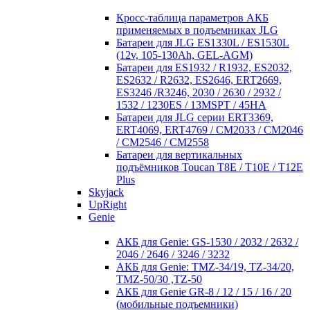
Кросc-таблица параметров АКБ
применяемых в подъемниках JLG
Батареи для JLG ES1330L / ES1530L
(12v, 105-130Ah, GEL-AGM)
Батареи для ES1932 / R1932, ES2032,
ES2632 / R2632, ES2646, ERT2669,
ES3246 /R3246, 2030 / 2630 / 2932 /
1532 / 1230ES / 13MSPT / 45HA
Батареи для JLG серии ERT3369,
ERT4069, ERT4769 / CM2033 / CM2046
/ CM2546 / CM2558
Батареи для вертикальных
подъёмников Toucan T8E / T10E / T12E
Plus
Skyjack
UpRight
Genie
АКБ для Genie: GS-1530 / 2032 / 2632 /
2046 / 2646 / 3246 / 3232
АКБ для Genie: TMZ-34/19, TZ-34/20,
TMZ-50/30 ,TZ-50
АКБ для Genie GR-8 / 12 / 15 / 16 / 20
(мобильные подъемники)