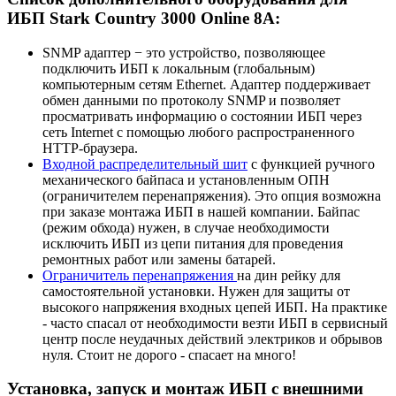
ИБП Stark Country 3000 Online 8A:
SNMP адаптер − это устройство, позволяющее
подключить ИБП к локальным (глобальным)
компьютерным сетям Ethernet. Адаптер поддерживает
обмен данными по протоколу SNMP и позволяет
просматривать информацию о состоянии ИБП через
сеть Internet с помощью любого распространенного
HTTP-браузера.
Входной распределительный шит
с функцией ручного
механического байпаса и установленным ОПН
(ограничителем перенапряжения). Это опция возможна
при заказе монтажа ИБП в нашей компании. Байпас
(режим обхода) нужен, в случае необходимости
исключить ИБП из цепи питания для проведения
ремонтных работ или замены батарей.
Ограничитель перенапряжения
на дин рейку для
самостоятельной установки. Нужен для защиты от
высокого напряжения входных цепей ИБП. На практике
- часто спасал от необходимости везти ИБП в сервисный
центр после неудачных действий электриков и обрывов
нуля. Стоит не дорого - спасает на много!
Установка, запуск и монтаж ИБП с внешними