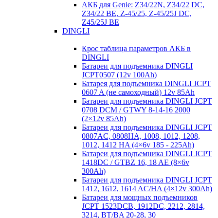
АКБ для Genie: Z34/22N, Z34/22 DC,
Z34/22 BE, Z-45/25, Z-45/25J DC,
Z45/25J BE
DINGLI
Крос таблица параметров АКБ в
DINGLI
Батареи для подъемника DINGLI
JCPT0507 (12v 100Ah)
Батарея для подъемника DINGLI JCPT
0607 A (не самоходный) 12v 85Ah
Батареи для подъемника DINGLI JCPT
0708 DCM / GTWY 8-14-16 2000
(2×12v 85Ah)
Батареи для подъемника DINGLI JCPT
0807AC, 0808HA, 1008, 1012, 1208,
1012, 1412 HA (4×6v 185 - 225Ah)
Батареи для подъемника DINGLI JCPT
1418DC / GTBZ 16, 18 AE (8×6v
300Ah)
Батареи для подъемника DINGLI JCPT
1412, 1612, 1614 AC/HA (4×12v 300Ah)
Батареи для мощных подъемников
JCPT 1523DCB, 1912DC, 2212, 2814,
3214, BT/BA 20-28, 30