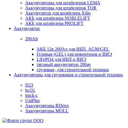
Аккумуляторы для штабелеров LEMA
Аккумуляторы для штабелеров TOR
Аккумулятор для штабелера Xilin
АКБ для штабелера NOBLELIFT
АКБ для штабелера PROLIFT
Аккумулятор
200Ah
АКБ 12в 200Ач для ИБП. AGM/GEL
Гелевые (GEL) для инверторов и ВИЭ
LiFePO4 для ИБП и ВИЭ
тяговый аккумулятор 200ач
грузовые, для строительной техники
Аккумуляторы для грузовиков и строительной техники
D23
bci31
truck-c
UniPlus
Аккумуляторы RDrive
Аккумуляторы MOLL