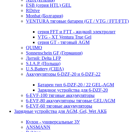
ESB (серия HTL) GEL
RDrive
Monbat (Болгария)
VENTURA тяговые батареи (GT / VTG / FFT/FTT)
серия FFT и FTT - жидкий электролит
VTG - XT Ventura True Gel
серия GT - тяговый AGM
QUIMO
Sonnenschein GF (Германия)
Литий: Delta LFP
S.I.A.P. (Польша)
U.S.Battery (США)
Аккумуляторы 6-DZF-20 и 6-DZF-22
Батареи тип 6-DZF-20 / 22 GEL-AGM
Зарядное устройства для 6-DZF-20
6-EVF-100 тяговые аккумуляторы
6-EVF-80 аккумуляторы тяговые GEL/AGM
6-EVF-60 тяговые аккумуляторы
Зарядные устройства для AGM, Gel, Wet АКБ
Кулон - универсальные ЗУ
ANSMANN