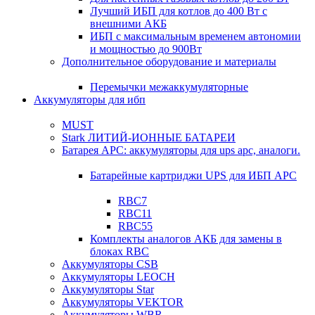
Лучший ИБП для котлов до 400 Вт с
внешними АКБ
ИБП с максимальным временем автономии
и мощностью до 900Вт
Дополнительное оборудование и материалы
Перемычки межаккумуляторные
Аккумуляторы для ибп
MUST
Stark ЛИТИЙ-ИОННЫЕ БАТАРЕИ
Батарея APC: аккумуляторы для ups apc, аналоги.
Батарейные картриджи UPS для ИБП APC
RBC7
RBC11
RBC55
Комплекты аналогов АКБ для замены в
блоках RBC
Аккумуляторы CSB
Аккумуляторы LEOCH
Аккумуляторы Star
Аккумуляторы VEKTOR
Аккумуляторы WBR