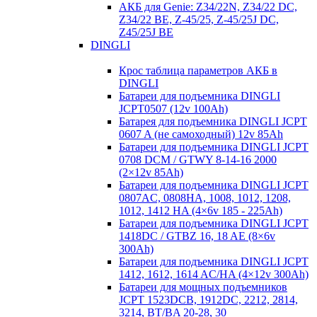
АКБ для Genie: Z34/22N, Z34/22 DC,
Z34/22 BE, Z-45/25, Z-45/25J DC,
Z45/25J BE
DINGLI
Крос таблица параметров АКБ в
DINGLI
Батареи для подъемника DINGLI
JCPT0507 (12v 100Ah)
Батарея для подъемника DINGLI JCPT
0607 A (не самоходный) 12v 85Ah
Батареи для подъемника DINGLI JCPT
0708 DCM / GTWY 8-14-16 2000
(2×12v 85Ah)
Батареи для подъемника DINGLI JCPT
0807AC, 0808HA, 1008, 1012, 1208,
1012, 1412 HA (4×6v 185 - 225Ah)
Батареи для подъемника DINGLI JCPT
1418DC / GTBZ 16, 18 AE (8×6v
300Ah)
Батареи для подъемника DINGLI JCPT
1412, 1612, 1614 AC/HA (4×12v 300Ah)
Батареи для мощных подъемников
JCPT 1523DCB, 1912DC, 2212, 2814,
3214, BT/BA 20-28, 30