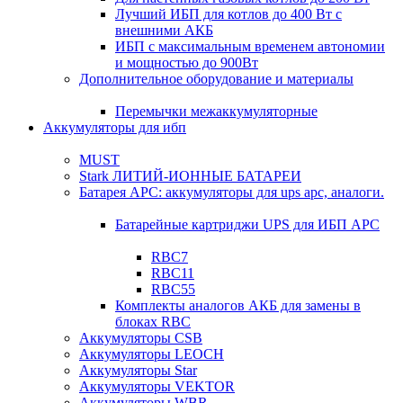
Лучший ИБП для котлов до 400 Вт с
внешними АКБ
ИБП с максимальным временем автономии
и мощностью до 900Вт
Дополнительное оборудование и материалы
Перемычки межаккумуляторные
Аккумуляторы для ибп
MUST
Stark ЛИТИЙ-ИОННЫЕ БАТАРЕИ
Батарея APC: аккумуляторы для ups apc, аналоги.
Батарейные картриджи UPS для ИБП APC
RBC7
RBC11
RBC55
Комплекты аналогов АКБ для замены в
блоках RBC
Аккумуляторы CSB
Аккумуляторы LEOCH
Аккумуляторы Star
Аккумуляторы VEKTOR
Аккумуляторы WBR