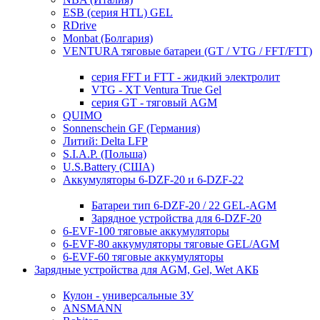
ESB (серия HTL) GEL
RDrive
Monbat (Болгария)
VENTURA тяговые батареи (GT / VTG / FFT/FTT)
серия FFT и FTT - жидкий электролит
VTG - XT Ventura True Gel
серия GT - тяговый AGM
QUIMO
Sonnenschein GF (Германия)
Литий: Delta LFP
S.I.A.P. (Польша)
U.S.Battery (США)
Аккумуляторы 6-DZF-20 и 6-DZF-22
Батареи тип 6-DZF-20 / 22 GEL-AGM
Зарядное устройства для 6-DZF-20
6-EVF-100 тяговые аккумуляторы
6-EVF-80 аккумуляторы тяговые GEL/AGM
6-EVF-60 тяговые аккумуляторы
Зарядные устройства для AGM, Gel, Wet АКБ
Кулон - универсальные ЗУ
ANSMANN