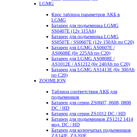
LGMG
Крос таблица параметров АКБ в
LGMG
Батареи для подъемника LGMG
SS0407E (12v 115Ah)
Батареи для подъемника LGMG
SS0507E / SS0607E (12v 150Ah по С20)
Батареи для LGMG AS0607E /
AS0608E (6v 225Ah по С20)
Батареи для LGMG AS0808E /
AS1012E / AS1212 (6v 240Ah по С20)
Батареи для LGMG AS1413E (6v 300Ah
по С20)
ZOOMLION
Таблица соответствия АКБ для
подъемников
Батареи для серии ZS0607, 0608, 0808
DC / HD
Батареи для серии ZS1012 DC / HD
Батареи для подъемников ZS1212 1414
мод. DC / HD
Батареи для коленчатых подъемников
ZA14JE, ZA20JE