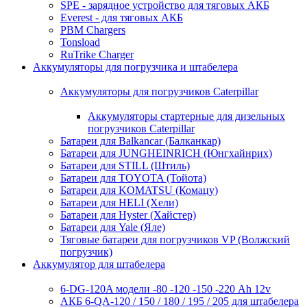
SPE - зарядное устройство для тяговых АКБ
Everest - для тяговых АКБ
PBM Chargers
Tonsload
RuTrike Charger
Аккумуляторы для погрузчика и штабелера
Аккумуляторы для погрузчиков Caterpillar
Аккумуляторы стартерные для дизельных
погрузчиков Caterpillar
Батареи для Balkancar (Балканкар)
Батареи для JUNGHEINRICH (Юнгхайнрих)
Батареи для STILL (Штиль)
Батареи для TOYOTA (Тойота)
Батареи для KOMATSU (Комацу)
Батареи для HELI (Хели)
Батареи для Hyster (Хайстер)
Батареи для Yale (Яле)
Тяговые батареи для погрузчиков VP (Волжский
погрузчик)
Аккумулятор для штабелера
6-DG-120A модели -80 -120 -150 -220 Ah 12v
АКБ 6-QA-120 / 150 / 180 / 195 / 205 для штабелера