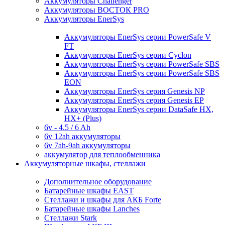
Аккумуляторы Challenger
Аккумуляторы ВОСТОК PRO
Аккумуляторы EnerSys
Аккумуляторы EnerSys серии PowerSafe V
FT
Аккумуляторы EnerSys серии Cyclon
Аккумуляторы EnerSys серии PowerSafe SBS
Аккумуляторы EnerSys серии PowerSafe SBS
EON
Аккумуляторы EnerSys серия Genesis NP
Аккумуляторы EnerSys серия Genesis EP
Аккумуляторы EnerSys серии DataSafe HX,
HX+ (Plus)
6v - 4.5 / 6 Ah
6v 12ah аккумуляторы
6v 7ah-9ah аккумуляторы
аккумулятор для теплообменника
Аккумуляторные шкафы, стеллажи
Дополнительное оборудование
Батарейные шкафы EAST
Стеллажи и шкафы для АКБ Forte
Батарейные шкафы Lanches
Стеллажи Stark