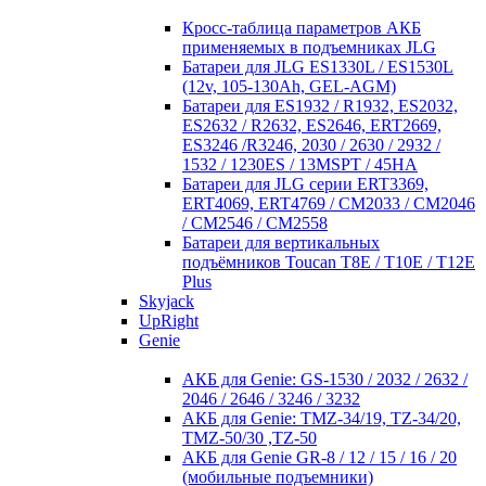
Кросc-таблица параметров АКБ
применяемых в подъемниках JLG
Батареи для JLG ES1330L / ES1530L
(12v, 105-130Ah, GEL-AGM)
Батареи для ES1932 / R1932, ES2032,
ES2632 / R2632, ES2646, ERT2669,
ES3246 /R3246, 2030 / 2630 / 2932 /
1532 / 1230ES / 13MSPT / 45HA
Батареи для JLG серии ERT3369,
ERT4069, ERT4769 / CM2033 / CM2046
/ CM2546 / CM2558
Батареи для вертикальных
подъёмников Toucan T8E / T10E / T12E
Plus
Skyjack
UpRight
Genie
АКБ для Genie: GS-1530 / 2032 / 2632 /
2046 / 2646 / 3246 / 3232
АКБ для Genie: TMZ-34/19, TZ-34/20,
TMZ-50/30 ,TZ-50
АКБ для Genie GR-8 / 12 / 15 / 16 / 20
(мобильные подъемники)