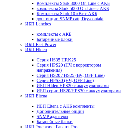
Комплекты Stark 3000 On-Line с АКБ
комплекты Stark 5000 On-Line с АКБ
Комплекты Stark 10 кВт с АКБ
доп. опции SNMP catt, Dry-contakt
ИБП Lanches
комплекты с АКБ
Батарейные блоки
ИБП East Power
ИБП Hiden
Серия HS35 HRK25
Серия HPS20 (НЧ с корректором
напряжения)
Серия HS20 / HS25 (ВЧ, OFF-Line)
Серия HPS30 (НЧ, OFF-Line)
ИБП Hiden HPS20 с аккумуляторами
ИБП серии HS20/HPS30 с аккумуляторами
ИБП Eltena
ИБП Eltena с АКБ комплекты
Дополнительные опции
SNMP адаптеры
Батарейные блоки
ИБП Энергия : Гарант, Pro