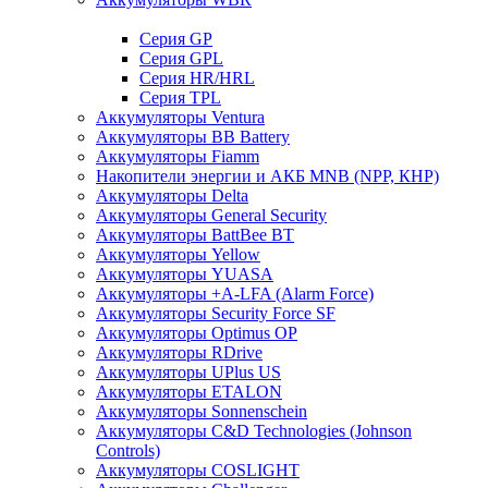
Cерия GP
Серия GPL
Серия HR/HRL
Серия TPL
Аккумуляторы Ventura
Аккумуляторы BB Battery
Аккумуляторы Fiamm
Накопители энергии и АКБ MNB (NPP, КНР)
Аккумуляторы Delta
Аккумуляторы General Security
Аккумуляторы BattBee BT
Аккумуляторы Yellow
Аккумуляторы YUASA
Аккумуляторы +A-LFA (Alarm Force)
Аккумуляторы Security Force SF
Аккумуляторы Optimus OP
Аккумуляторы RDrive
Аккумуляторы UPlus US
Аккумуляторы ETALON
Аккумуляторы Sonnenschein
Аккумуляторы С&D Technologies (Johnson
Controls)
Аккумуляторы COSLIGHT