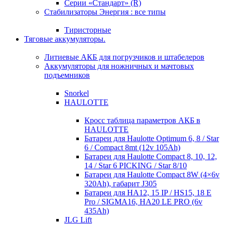
Серии «Стандарт» (R)
Стабилизаторы Энергия : все типы
Тиристорные
Тяговые аккумуляторы.
Литиевые АКБ для погрузчиков и штабелеров
Аккумуляторы для ножничных и мачтовых
подъемников
Snorkel
HAULOTTE
Кросc таблица параметров АКБ в
HAULOTTE
Батареи для Haulotte Optimum 6, 8 / Star
6 / Compact 8mt (12v 105Ah)
Батареи для Haulotte Compact 8, 10, 12,
14 / Star 6 PICKING / Star 8/10
Батареи для Haulotte Compact 8W (4×6v
320Ah), габарит J305
Батареи для HA12, 15 IP / HS15, 18 E
Pro / SIGMA16, HA20 LE PRO (6v
435Ah)
JLG Lift