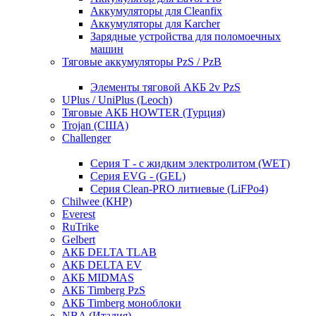
Аккумуляторы для Cleanfix
Аккумуляторы для Karcher
Зарядные устройства для поломоечных
машин
Тяговые аккумуляторы PzS / PzB
Элементы тяговой АКБ 2v PzS
UPlus / UniPlus (Leoch)
Тяговые АКБ HOWTER (Турция)
Trojan (США)
Challenger
Серия T - с жидким электролитом (WET)
Серия EVG - (GEL)
Серия Clean-PRO литиевые (LiFPo4)
Chilwee (КНР)
Everest
RuTrike
Gelbert
АКБ DELTA TLAB
АКБ DELTA EV
АКБ MIDMAS
АКБ Timberg PzS
АКБ Timberg моноблоки
NBA (Италия)