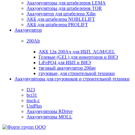
Аккумуляторы для штабелеров LEMA
Аккумуляторы для штабелеров TOR
Аккумулятор для штабелера Xilin
АКБ для штабелера NOBLELIFT
АКБ для штабелера PROLIFT
Аккумулятор
200Ah
АКБ 12в 200Ач для ИБП. AGM/GEL
Гелевые (GEL) для инверторов и ВИЭ
LiFePO4 для ИБП и ВИЭ
тяговый аккумулятор 200ач
грузовые, для строительной техники
Аккумуляторы для грузовиков и строительной техники
D23
bci31
truck-c
UniPlus
Аккумуляторы RDrive
Аккумуляторы MOLL