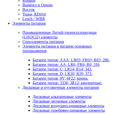
Robiton
Вымпел и Орион
Восток
Yuasa, RDrive
Leoch / WBR
Элементы питания
Промышленные Литий-тионилхлоридные
(LiSOCl2) элементы
Спецэлементы питания
Элементы питания и батареи основных
типоразмеров
Батареи типов: AAA; LR03; FR03; R03; 286.
Батареи типов: AA; LR6; FR6; R6; 316
Батареи типов: C; LR14; R14; 343.
Батареи типов: D; LR20; R20; 373.
Батареи типов: 9V; 6F22; крона.
Батареи типов: 3336; 3R12; квадратные.
Дисковые и пуговичные элементы питания
Дисковые алкалиновые элементы
Дисковые литиевые элементы
Дисковые воздушно-цинковые элементы
Дисковые серебряно-цинковые элементы