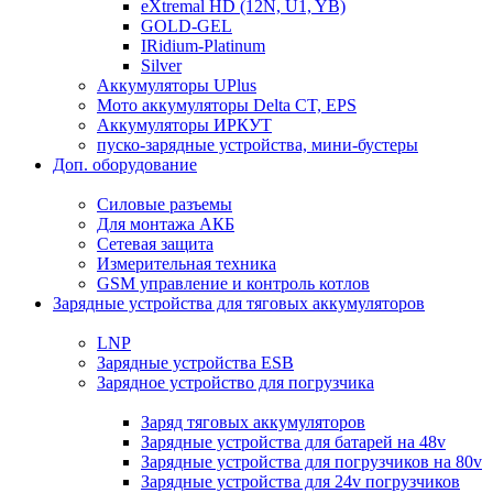
eXtremal HD (12N, U1, YB)
GOLD-GEL
IRidium-Platinum
Silver
Аккумуляторы UPlus
Мото аккумуляторы Delta CT, EPS
Аккумуляторы ИРКУТ
пуско-зарядные устройства, мини-бустеры
Доп. оборудование
Силовые разъемы
Для монтажа АКБ
Сетевая защита
Измерительная техника
GSM управление и контроль котлов
Зарядные устройства для тяговых аккумуляторов
LNP
Зарядные устройства ESB
Зарядное устройство для погрузчика
Заряд тяговых аккумуляторов
Зарядные устройства для батарей на 48v
Зарядные устройства для погрузчиков на 80v
Зарядные устройства для 24v погрузчиков