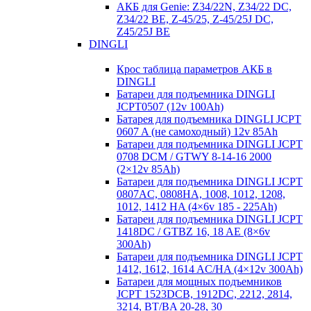
АКБ для Genie: Z34/22N, Z34/22 DC,
Z34/22 BE, Z-45/25, Z-45/25J DC,
Z45/25J BE
DINGLI
Крос таблица параметров АКБ в
DINGLI
Батареи для подъемника DINGLI
JCPT0507 (12v 100Ah)
Батарея для подъемника DINGLI JCPT
0607 A (не самоходный) 12v 85Ah
Батареи для подъемника DINGLI JCPT
0708 DCM / GTWY 8-14-16 2000
(2×12v 85Ah)
Батареи для подъемника DINGLI JCPT
0807AC, 0808HA, 1008, 1012, 1208,
1012, 1412 HA (4×6v 185 - 225Ah)
Батареи для подъемника DINGLI JCPT
1418DC / GTBZ 16, 18 AE (8×6v
300Ah)
Батареи для подъемника DINGLI JCPT
1412, 1612, 1614 AC/HA (4×12v 300Ah)
Батареи для мощных подъемников
JCPT 1523DCB, 1912DC, 2212, 2814,
3214, BT/BA 20-28, 30