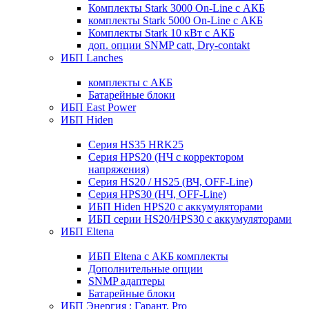
Комплекты Stark 3000 On-Line с АКБ
комплекты Stark 5000 On-Line с АКБ
Комплекты Stark 10 кВт с АКБ
доп. опции SNMP catt, Dry-contakt
ИБП Lanches
комплекты с АКБ
Батарейные блоки
ИБП East Power
ИБП Hiden
Серия HS35 HRK25
Серия HPS20 (НЧ с корректором
напряжения)
Серия HS20 / HS25 (ВЧ, OFF-Line)
Серия HPS30 (НЧ, OFF-Line)
ИБП Hiden HPS20 с аккумуляторами
ИБП серии HS20/HPS30 с аккумуляторами
ИБП Eltena
ИБП Eltena с АКБ комплекты
Дополнительные опции
SNMP адаптеры
Батарейные блоки
ИБП Энергия : Гарант, Pro