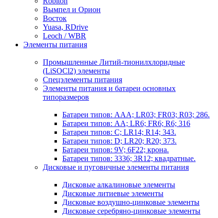
Robiton
Вымпел и Орион
Восток
Yuasa, RDrive
Leoch / WBR
Элементы питания
Промышленные Литий-тионилхлоридные
(LiSOCl2) элементы
Спецэлементы питания
Элементы питания и батареи основных
типоразмеров
Батареи типов: AAA; LR03; FR03; R03; 286.
Батареи типов: AA; LR6; FR6; R6; 316
Батареи типов: C; LR14; R14; 343.
Батареи типов: D; LR20; R20; 373.
Батареи типов: 9V; 6F22; крона.
Батареи типов: 3336; 3R12; квадратные.
Дисковые и пуговичные элементы питания
Дисковые алкалиновые элементы
Дисковые литиевые элементы
Дисковые воздушно-цинковые элементы
Дисковые серебряно-цинковые элементы