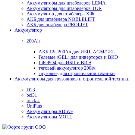
Аккумуляторы для штабелеров LEMA
Аккумуляторы для штабелеров TOR
Аккумулятор для штабелера Xilin
АКБ для штабелера NOBLELIFT
АКБ для штабелера PROLIFT
Аккумулятор
200Ah
АКБ 12в 200Ач для ИБП. AGM/GEL
Гелевые (GEL) для инверторов и ВИЭ
LiFePO4 для ИБП и ВИЭ
тяговый аккумулятор 200ач
грузовые, для строительной техники
Аккумуляторы для грузовиков и строительной техники
D23
bci31
truck-c
UniPlus
Аккумуляторы RDrive
Аккумуляторы MOLL