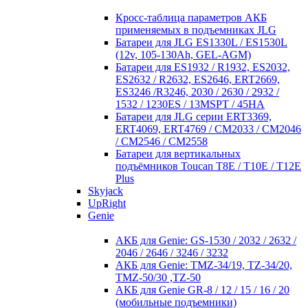
Кросc-таблица параметров АКБ
применяемых в подъемниках JLG
Батареи для JLG ES1330L / ES1530L
(12v, 105-130Ah, GEL-AGM)
Батареи для ES1932 / R1932, ES2032,
ES2632 / R2632, ES2646, ERT2669,
ES3246 /R3246, 2030 / 2630 / 2932 /
1532 / 1230ES / 13MSPT / 45HA
Батареи для JLG серии ERT3369,
ERT4069, ERT4769 / CM2033 / CM2046
/ CM2546 / CM2558
Батареи для вертикальных
подъёмников Toucan T8E / T10E / T12E
Plus
Skyjack
UpRight
Genie
АКБ для Genie: GS-1530 / 2032 / 2632 /
2046 / 2646 / 3246 / 3232
АКБ для Genie: TMZ-34/19, TZ-34/20,
TMZ-50/30 ,TZ-50
АКБ для Genie GR-8 / 12 / 15 / 16 / 20
(мобильные подъемники)