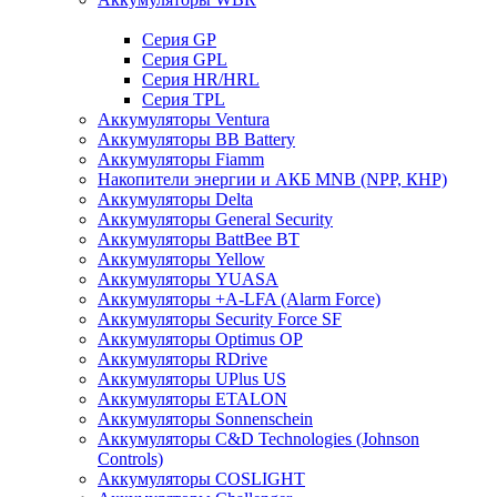
Cерия GP
Серия GPL
Серия HR/HRL
Серия TPL
Аккумуляторы Ventura
Аккумуляторы BB Battery
Аккумуляторы Fiamm
Накопители энергии и АКБ MNB (NPP, КНР)
Аккумуляторы Delta
Аккумуляторы General Security
Аккумуляторы BattBee BT
Аккумуляторы Yellow
Аккумуляторы YUASA
Аккумуляторы +A-LFA (Alarm Force)
Аккумуляторы Security Force SF
Аккумуляторы Optimus OP
Аккумуляторы RDrive
Аккумуляторы UPlus US
Аккумуляторы ETALON
Аккумуляторы Sonnenschein
Аккумуляторы С&D Technologies (Johnson
Controls)
Аккумуляторы COSLIGHT