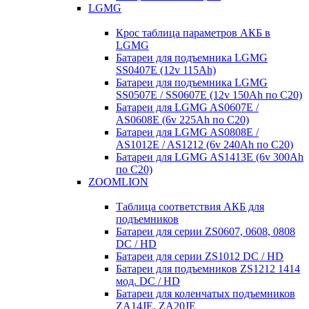
LGMG
Крос таблица параметров АКБ в
LGMG
Батареи для подъемника LGMG
SS0407E (12v 115Ah)
Батареи для подъемника LGMG
SS0507E / SS0607E (12v 150Ah по С20)
Батареи для LGMG AS0607E /
AS0608E (6v 225Ah по С20)
Батареи для LGMG AS0808E /
AS1012E / AS1212 (6v 240Ah по С20)
Батареи для LGMG AS1413E (6v 300Ah
по С20)
ZOOMLION
Таблица соответствия АКБ для
подъемников
Батареи для серии ZS0607, 0608, 0808
DC / HD
Батареи для серии ZS1012 DC / HD
Батареи для подъемников ZS1212 1414
мод. DC / HD
Батареи для коленчатых подъемников
ZA14JE, ZA20JE