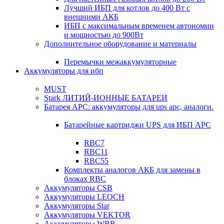
Лучший ИБП для котлов до 400 Вт с
внешними АКБ
ИБП с максимальным временем автономии
и мощностью до 900Вт
Дополнительное оборудование и материалы
Перемычки межаккумуляторные
Аккумуляторы для ибп
MUST
Stark ЛИТИЙ-ИОННЫЕ БАТАРЕИ
Батарея APC: аккумуляторы для ups apc, аналоги.
Батарейные картриджи UPS для ИБП APC
RBC7
RBC11
RBC55
Комплекты аналогов АКБ для замены в
блоках RBC
Аккумуляторы CSB
Аккумуляторы LEOCH
Аккумуляторы Star
Аккумуляторы VEKTOR
Аккумуляторы WBR