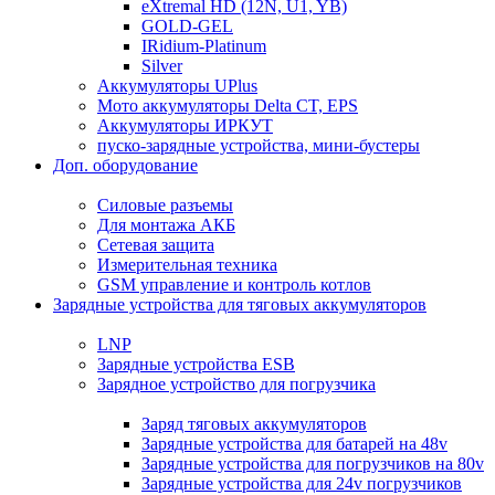
eXtremal HD (12N, U1, YB)
GOLD-GEL
IRidium-Platinum
Silver
Аккумуляторы UPlus
Мото аккумуляторы Delta CT, EPS
Аккумуляторы ИРКУТ
пуско-зарядные устройства, мини-бустеры
Доп. оборудование
Силовые разъемы
Для монтажа АКБ
Сетевая защита
Измерительная техника
GSM управление и контроль котлов
Зарядные устройства для тяговых аккумуляторов
LNP
Зарядные устройства ESB
Зарядное устройство для погрузчика
Заряд тяговых аккумуляторов
Зарядные устройства для батарей на 48v
Зарядные устройства для погрузчиков на 80v
Зарядные устройства для 24v погрузчиков