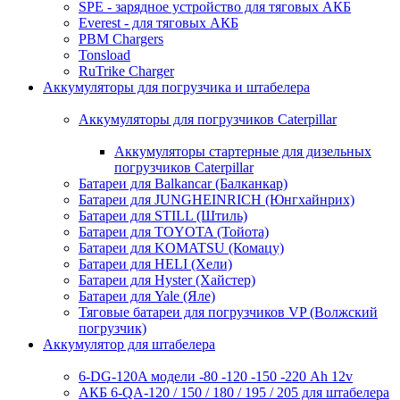
SPE - зарядное устройство для тяговых АКБ
Everest - для тяговых АКБ
PBM Chargers
Tonsload
RuTrike Charger
Аккумуляторы для погрузчика и штабелера
Аккумуляторы для погрузчиков Caterpillar
Аккумуляторы стартерные для дизельных
погрузчиков Caterpillar
Батареи для Balkancar (Балканкар)
Батареи для JUNGHEINRICH (Юнгхайнрих)
Батареи для STILL (Штиль)
Батареи для TOYOTA (Тойота)
Батареи для KOMATSU (Комацу)
Батареи для HELI (Хели)
Батареи для Hyster (Хайстер)
Батареи для Yale (Яле)
Тяговые батареи для погрузчиков VP (Волжский
погрузчик)
Аккумулятор для штабелера
6-DG-120A модели -80 -120 -150 -220 Ah 12v
АКБ 6-QA-120 / 150 / 180 / 195 / 205 для штабелера