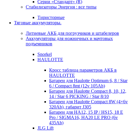
Серии «Стандарт» (R)
Стабилизаторы Энергия : все типы
Тиристорные
Тяговые аккумуляторы.
Литиевые АКБ для погрузчиков и штабелеров
Аккумуляторы для ножничных и мачтовых
подъемников
Snorkel
HAULOTTE
Кросc таблица параметров АКБ в
HAULOTTE
Батареи для Haulotte Optimum 6, 8 / Star
6 / Compact 8mt (12v 105Ah)
Батареи для Haulotte Compact 8, 10, 12,
14 / Star 6 PICKING / Star 8/10
Батареи для Haulotte Compact 8W (4×6v
320Ah), габарит J305
Батареи для HA12, 15 IP / HS15, 18 E
Pro / SIGMA16, HA20 LE PRO (6v
435Ah)
JLG Lift