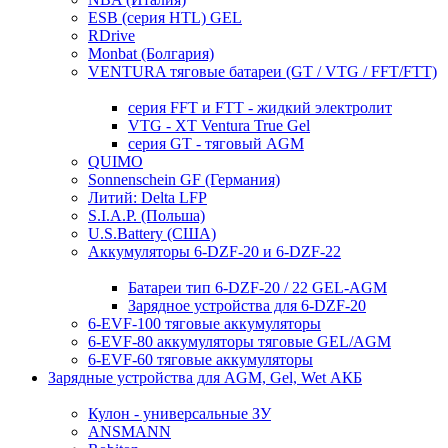
ESB (серия HTL) GEL
RDrive
Monbat (Болгария)
VENTURA тяговые батареи (GT / VTG / FFT/FTT)
серия FFT и FTT - жидкий электролит
VTG - XT Ventura True Gel
серия GT - тяговый AGM
QUIMO
Sonnenschein GF (Германия)
Литий: Delta LFP
S.I.A.P. (Польша)
U.S.Battery (США)
Аккумуляторы 6-DZF-20 и 6-DZF-22
Батареи тип 6-DZF-20 / 22 GEL-AGM
Зарядное устройства для 6-DZF-20
6-EVF-100 тяговые аккумуляторы
6-EVF-80 аккумуляторы тяговые GEL/AGM
6-EVF-60 тяговые аккумуляторы
Зарядные устройства для AGM, Gel, Wet АКБ
Кулон - универсальные ЗУ
ANSMANN