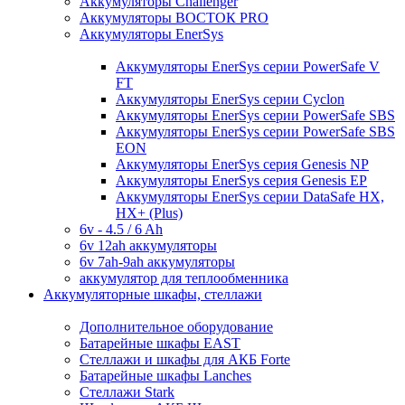
Аккумуляторы Challenger
Аккумуляторы ВОСТОК PRO
Аккумуляторы EnerSys
Аккумуляторы EnerSys серии PowerSafe V
FT
Аккумуляторы EnerSys серии Cyclon
Аккумуляторы EnerSys серии PowerSafe SBS
Аккумуляторы EnerSys серии PowerSafe SBS
EON
Аккумуляторы EnerSys серия Genesis NP
Аккумуляторы EnerSys серия Genesis EP
Аккумуляторы EnerSys серии DataSafe HX,
HX+ (Plus)
6v - 4.5 / 6 Ah
6v 12ah аккумуляторы
6v 7ah-9ah аккумуляторы
аккумулятор для теплообменника
Аккумуляторные шкафы, стеллажи
Дополнительное оборудование
Батарейные шкафы EAST
Стеллажи и шкафы для АКБ Forte
Батарейные шкафы Lanches
Стеллажи Stark