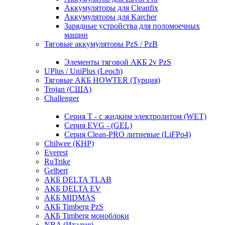
Аккумуляторы для Cleanfix
Аккумуляторы для Karcher
Зарядные устройства для поломоечных
машин
Тяговые аккумуляторы PzS / PzB
Элементы тяговой АКБ 2v PzS
UPlus / UniPlus (Leoch)
Тяговые АКБ HOWTER (Турция)
Trojan (США)
Challenger
Серия T - с жидким электролитом (WET)
Серия EVG - (GEL)
Серия Clean-PRO литиевые (LiFPo4)
Chilwee (КНР)
Everest
RuTrike
Gelbert
АКБ DELTA TLAB
АКБ DELTA EV
АКБ MIDMAS
АКБ Timberg PzS
АКБ Timberg моноблоки
NBA (Италия)