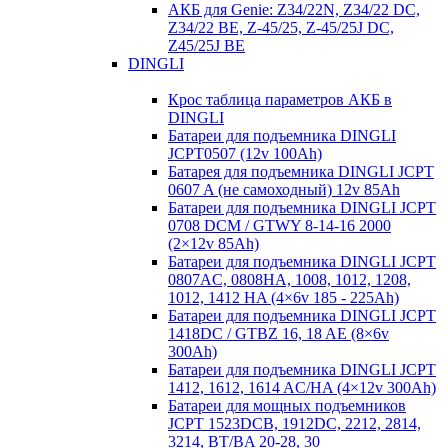
АКБ для Genie: Z34/22N, Z34/22 DC,
Z34/22 BE, Z-45/25, Z-45/25J DC,
Z45/25J BE
DINGLI
Крос таблица параметров АКБ в
DINGLI
Батареи для подъемника DINGLI
JCPT0507 (12v 100Ah)
Батарея для подъемника DINGLI JCPT
0607 A (не самоходный) 12v 85Ah
Батареи для подъемника DINGLI JCPT
0708 DCM / GTWY 8-14-16 2000
(2×12v 85Ah)
Батареи для подъемника DINGLI JCPT
0807AC, 0808HA, 1008, 1012, 1208,
1012, 1412 HA (4×6v 185 - 225Ah)
Батареи для подъемника DINGLI JCPT
1418DC / GTBZ 16, 18 AE (8×6v
300Ah)
Батареи для подъемника DINGLI JCPT
1412, 1612, 1614 AC/HA (4×12v 300Ah)
Батареи для мощных подъемников
JCPT 1523DCB, 1912DC, 2212, 2814,
3214, BT/BA 20-28, 30