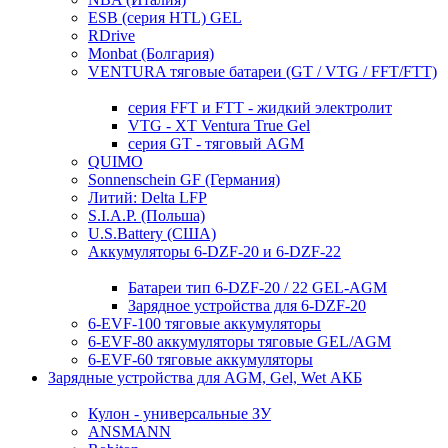
ESB (серия HTL) GEL
RDrive
Monbat (Болгария)
VENTURA тяговые батареи (GT / VTG / FFT/FTT)
серия FFT и FTT - жидкий электролит
VTG - XT Ventura True Gel
серия GT - тяговый AGM
QUIMO
Sonnenschein GF (Германия)
Литий: Delta LFP
S.I.A.P. (Польша)
U.S.Battery (США)
Аккумуляторы 6-DZF-20 и 6-DZF-22
Батареи тип 6-DZF-20 / 22 GEL-AGM
Зарядное устройства для 6-DZF-20
6-EVF-100 тяговые аккумуляторы
6-EVF-80 аккумуляторы тяговые GEL/AGM
6-EVF-60 тяговые аккумуляторы
Зарядные устройства для AGM, Gel, Wet АКБ
Кулон - универсальные ЗУ
ANSMANN