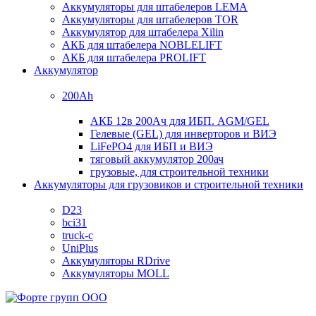
Аккумуляторы для штабелеров LEMA
Аккумуляторы для штабелеров TOR
Аккумулятор для штабелера Xilin
АКБ для штабелера NOBLELIFT
АКБ для штабелера PROLIFT
Аккумулятор
200Ah
АКБ 12в 200Ач для ИБП. AGM/GEL
Гелевые (GEL) для инверторов и ВИЭ
LiFePO4 для ИБП и ВИЭ
тяговый аккумулятор 200ач
грузовые, для строительной техники
Аккумуляторы для грузовиков и строительной техники
D23
bci31
truck-c
UniPlus
Аккумуляторы RDrive
Аккумуляторы MOLL