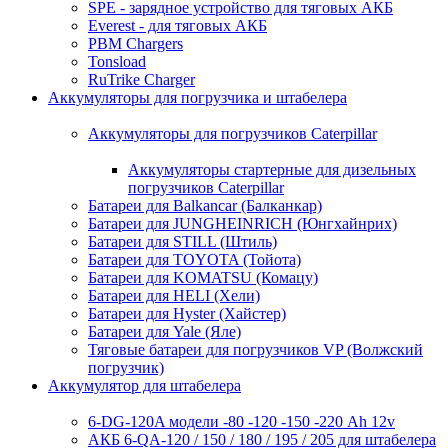
SPE - зарядное устройство для тяговых АКБ
Everest - для тяговых АКБ
PBM Chargers
Tonsload
RuTrike Charger
Аккумуляторы для погрузчика и штабелера
Аккумуляторы для погрузчиков Caterpillar
Аккумуляторы стартерные для дизельных
погрузчиков Caterpillar
Батареи для Balkancar (Балканкар)
Батареи для JUNGHEINRICH (Юнгхайнрих)
Батареи для STILL (Штиль)
Батареи для TOYOTA (Тойота)
Батареи для KOMATSU (Комацу)
Батареи для HELI (Хели)
Батареи для Hyster (Хайстер)
Батареи для Yale (Яле)
Тяговые батареи для погрузчиков VP (Волжский
погрузчик)
Аккумулятор для штабелера
6-DG-120A модели -80 -120 -150 -220 Ah 12v
АКБ 6-QA-120 / 150 / 180 / 195 / 205 для штабелера