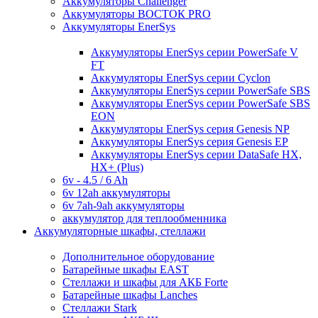
Аккумуляторы Challenger
Аккумуляторы ВОСТОК PRO
Аккумуляторы EnerSys
Аккумуляторы EnerSys серии PowerSafe V
FT
Аккумуляторы EnerSys серии Cyclon
Аккумуляторы EnerSys серии PowerSafe SBS
Аккумуляторы EnerSys серии PowerSafe SBS
EON
Аккумуляторы EnerSys серия Genesis NP
Аккумуляторы EnerSys серия Genesis EP
Аккумуляторы EnerSys серии DataSafe HX,
HX+ (Plus)
6v - 4.5 / 6 Ah
6v 12ah аккумуляторы
6v 7ah-9ah аккумуляторы
аккумулятор для теплообменника
Аккумуляторные шкафы, стеллажи
Дополнительное оборудование
Батарейные шкафы EAST
Стеллажи и шкафы для АКБ Forte
Батарейные шкафы Lanches
Стеллажи Stark