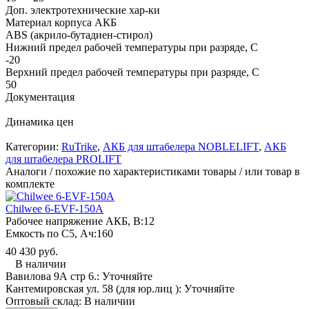
Доп. электротехнические хар-ки
Материал корпуса АКБ
ABS (акрило-бутадиен-стирол)
Нижний предел рабочей температуры при разряде, С
-20
Верхний предел рабочей температуры при разряде, С
50
Документация
Динамика цен
Категории:
RuTrike
,
АКБ для штабелера NOBLELIFT
,
АКБ
для штабелера PROLIFT
Аналоги / похожие по характеристиками товары / или товар в
комплекте
Chilwee 6-EVF-150A
Рабочее напряжение АКБ, B:
12
Емкость по С5, Ач:
160
40 430 руб.
В наличии
Вавилова 9А стр 6.:
Уточняйте
Кантемировская ул. 58 (для юр.лиц ):
Уточняйте
Оптовый склад:
В наличии