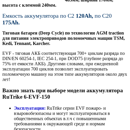
высота с клеммой 240мм.
Емкость аккумулятора по С2
120Ah,
по C20
175Ah.
Тяговая батарея (Deep Cycle) по технологии AGM traction
для питания электроприводов поломоечных мащин TSM,
Kedi, Tennant, Karcher.
EVF - тяговая АКБ соответствующая 700+ циклам разряда по
DIN/EN 60254-1, IEC 254-1, при DOD75 (глубине разряда до
75% от емкости АКБ). Другими словами, при ежедневной
эксплуатации 700 циклов позволит эксплуатировать
поломоечную машину на этом типе аккумуляторов около двух
лет!
Важно знать при выборе модели аккумулятора
RuTrike 6-EVF-150
Эксплуатация:
RuTrike серии EVF пожаро- и
взыровобезопасны и могут эксплуатироваться в
общественных объектах в.т.ч с повышенными
требованиями к окружающей среде и нормам
безопасности.