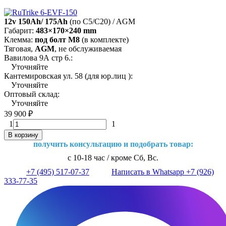
12v 150Ah/ 175Ah
(по C5/C20) / AGM
Габарит:
483×170×240 mm
Клемма:
под болт М8
(в комплекте)
Тяговая,
AGM
, не обслуживаемая
Вавилова 9А стр 6.:
Уточняйте
Кантемировская ул. 58 (для юр.лиц ):
Уточняйте
Оптовый склад:
Уточняйте
39 900
₽
1
1
В корзину
получить консультацию и подобрать товар:
с 10-18 час / кроме Сб, Вс.
+7 (495) 517-07-37
Написать в Whatsapp +7 (926)
333-77-35