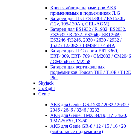
Кросc-таблица параметров АКБ
применяемых в подъемниках JLG
Батареи для JLG ES1330L / ES1530L
(12v, 105-130Ah, GEL-AGM)
Батареи для ES1932 / R1932, ES2032,
ES2632 / R2632, ES2646, ERT2669,
ES3246 /R3246, 2030 / 2630 / 2932 /
1532 / 1230ES / 13MSPT / 45HA
Батареи для JLG серии ERT3369,
ERT4069, ERT4769 / CM2033 / CM2046
/ CM2546 / CM2558
Батареи для вертикальных
подъёмников Toucan T8E / T10E / T12E
Plus
Skyjack
UpRight
Genie
АКБ для Genie: GS-1530 / 2032 / 2632 /
2046 / 2646 / 3246 / 3232
АКБ для Genie: TMZ-34/19, TZ-34/20,
TMZ-50/30 ,TZ-50
АКБ для Genie GR-8 / 12 / 15 / 16 / 20
(мобильные подъемники)