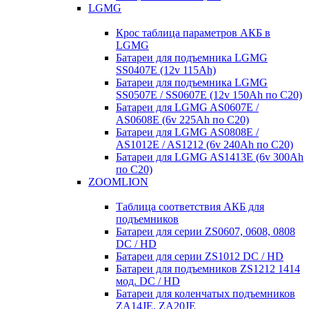
LGMG
Крос таблица параметров АКБ в
LGMG
Батареи для подъемника LGMG
SS0407E (12v 115Ah)
Батареи для подъемника LGMG
SS0507E / SS0607E (12v 150Ah по С20)
Батареи для LGMG AS0607E /
AS0608E (6v 225Ah по С20)
Батареи для LGMG AS0808E /
AS1012E / AS1212 (6v 240Ah по С20)
Батареи для LGMG AS1413E (6v 300Ah
по С20)
ZOOMLION
Таблица соответствия АКБ для
подъемников
Батареи для серии ZS0607, 0608, 0808
DC / HD
Батареи для серии ZS1012 DC / HD
Батареи для подъемников ZS1212 1414
мод. DC / HD
Батареи для коленчатых подъемников
ZA14JE, ZA20JE