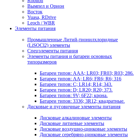
Robiton
Вымпел и Орион
Восток
Yuasa, RDrive
Leoch / WBR
Элементы питания
Промышленные Литий-тионилхлоридные
(LiSOCl2) элементы
Спецэлементы питания
Элементы питания и батареи основных
типоразмеров
Батареи типов: AAA; LR03; FR03; R03; 286.
Батареи типов: AA; LR6; FR6; R6; 316
Батареи типов: C; LR14; R14; 343.
Батареи типов: D; LR20; R20; 373.
Батареи типов: 9V; 6F22; крона.
Батареи типов: 3336; 3R12; квадратные.
Дисковые и пуговичные элементы питания
Дисковые алкалиновые элементы
Дисковые литиевые элементы
Дисковые воздушно-цинковые элементы
Дисковые серебряно-цинковые элементы