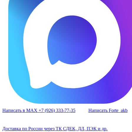
Написать в MAX +7 (926) 333-77-35
Написать Forte_akb
Доставка по России через ТК СДЕК, ДЛ, ПЭК и др.