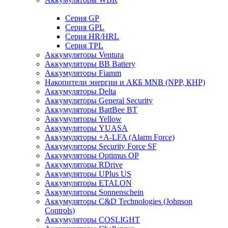
Cерия GP
Серия GPL
Серия HR/HRL
Серия TPL
Аккумуляторы Ventura
Аккумуляторы BB Battery
Аккумуляторы Fiamm
Накопители энергии и АКБ MNB (NPP, КНР)
Аккумуляторы Delta
Аккумуляторы General Security
Аккумуляторы BattBee BT
Аккумуляторы Yellow
Аккумуляторы YUASA
Аккумуляторы +A-LFA (Alarm Force)
Аккумуляторы Security Force SF
Аккумуляторы Optimus OP
Аккумуляторы RDrive
Аккумуляторы UPlus US
Аккумуляторы ETALON
Аккумуляторы Sonnenschein
Аккумуляторы С&D Technologies (Johnson
Controls)
Аккумуляторы COSLIGHT