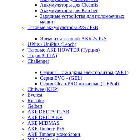
Аккумуляторы для Cleanfix
Аккумуляторы для Karcher
Зарядные устройства для поломоечных
машин
Тяговые аккумуляторы PzS / PzB
Элементы тяговой АКБ 2v PzS
UPlus / UniPlus (Leoch)
Тяговые АКБ HOWTER (Турция)
Trojan (США)
Challenger
Серия T - с жидким электролитом (WET)
Серия EVG - (GEL)
Серия Clean-PRO литиевые (LiFPo4)
Chilwee (КНР)
Everest
RuTrike
Gelbert
АКБ DELTA TLAB
АКБ DELTA EV
АКБ MIDMAS
АКБ Timberg PzS
АКБ Timberg моноблоки
NBA (Италия)