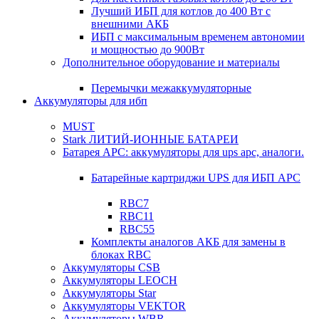
Лучший ИБП для котлов до 400 Вт с
внешними АКБ
ИБП с максимальным временем автономии
и мощностью до 900Вт
Дополнительное оборудование и материалы
Перемычки межаккумуляторные
Аккумуляторы для ибп
MUST
Stark ЛИТИЙ-ИОННЫЕ БАТАРЕИ
Батарея APC: аккумуляторы для ups apc, аналоги.
Батарейные картриджи UPS для ИБП APC
RBC7
RBC11
RBC55
Комплекты аналогов АКБ для замены в
блоках RBC
Аккумуляторы CSB
Аккумуляторы LEOCH
Аккумуляторы Star
Аккумуляторы VEKTOR
Аккумуляторы WBR