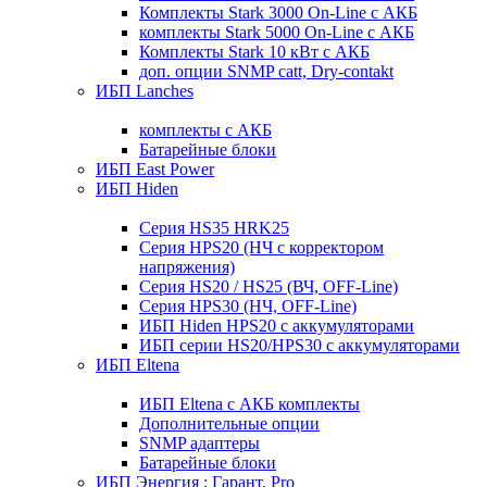
Комплекты Stark 3000 On-Line с АКБ
комплекты Stark 5000 On-Line с АКБ
Комплекты Stark 10 кВт с АКБ
доп. опции SNMP catt, Dry-contakt
ИБП Lanches
комплекты с АКБ
Батарейные блоки
ИБП East Power
ИБП Hiden
Серия HS35 HRK25
Серия HPS20 (НЧ с корректором
напряжения)
Серия HS20 / HS25 (ВЧ, OFF-Line)
Серия HPS30 (НЧ, OFF-Line)
ИБП Hiden HPS20 с аккумуляторами
ИБП серии HS20/HPS30 с аккумуляторами
ИБП Eltena
ИБП Eltena с АКБ комплекты
Дополнительные опции
SNMP адаптеры
Батарейные блоки
ИБП Энергия : Гарант, Pro