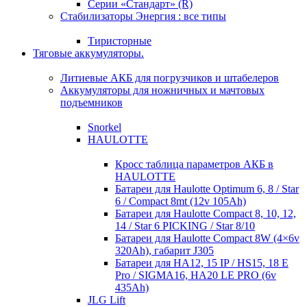
Серии «Стандарт» (R)
Стабилизаторы Энергия : все типы
Тиристорные
Тяговые аккумуляторы.
Литиевые АКБ для погрузчиков и штабелеров
Аккумуляторы для ножничных и мачтовых
подъемников
Snorkel
HAULOTTE
Кросc таблица параметров АКБ в
HAULOTTE
Батареи для Haulotte Optimum 6, 8 / Star
6 / Compact 8mt (12v 105Ah)
Батареи для Haulotte Compact 8, 10, 12,
14 / Star 6 PICKING / Star 8/10
Батареи для Haulotte Compact 8W (4×6v
320Ah), габарит J305
Батареи для HA12, 15 IP / HS15, 18 E
Pro / SIGMA16, HA20 LE PRO (6v
435Ah)
JLG Lift