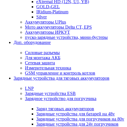
eXtremal HD (12N, U1, YB)
GOLD-GEL
IRidium-Platinum
Silver
Аккумуляторы UPlus
Мото аккумуляторы Delta CT, EPS
Аккумуляторы ИРКУТ
пуско-зарядные устройства, мини-бустеры
Доп. оборудование
Силовые разъемы
Для монтажа АКБ
Сетевая защита
Измерительная техника
GSM управление и контроль котлов
Зарядные устройства для тяговых аккумуляторов
LNP
Зарядные устройства ESB
Зарядное устройство для погрузчика
Заряд тяговых аккумуляторов
Зарядные устройства для батарей на 48v
Зарядные устройства для погрузчиков на 80v
Зарядные устройства для 24v погрузчиков