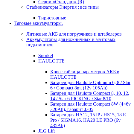
Серии «Стандарт» (R)
Стабилизаторы Энергия : все типы
Тиристорные
Тяговые аккумуляторы.
Литиевые АКБ для погрузчиков и штабелеров
Аккумуляторы для ножничных и мачтовых
подъемников
Snorkel
HAULOTTE
Кросc таблица параметров АКБ в
HAULOTTE
Батареи для Haulotte Optimum 6, 8 / Star
6 / Compact 8mt (12v 105Ah)
Батареи для Haulotte Compact 8, 10, 12,
14 / Star 6 PICKING / Star 8/10
Батареи для Haulotte Compact 8W (4×6v
320Ah), габарит J305
Батареи для HA12, 15 IP / HS15, 18 E
Pro / SIGMA16, HA20 LE PRO (6v
435Ah)
JLG Lift