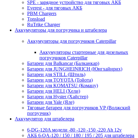
SPE - зарядное устройство для тяговых АКБ
Everest - для тяговых АКБ
PBM Chargers
Tonsload
RuTrike Charger
Аккумуляторы для погрузчика и штабелера
Аккумуляторы для погрузчиков Caterpillar
Аккумуляторы стартерные для дизельных
погрузчиков Caterpillar
Батареи для Balkancar (Балканкар)
Батареи для JUNGHEINRICH (Юнгхайнрих)
Батареи для STILL (Штиль)
Батареи для TOYOTA (Тойота)
Батареи для KOMATSU (Комацу)
Батареи для HELI (Хели)
Батареи для Hyster (Хайстер)
Батареи для Yale (Яле)
Тяговые батареи для погрузчиков VP (Волжский
погрузчик)
Аккумулятор для штабелера
6-DG-120A модели -80 -120 -150 -220 Ah 12v
АКБ 6-QA-120 / 150 / 180 / 195 / 205 для штабелера