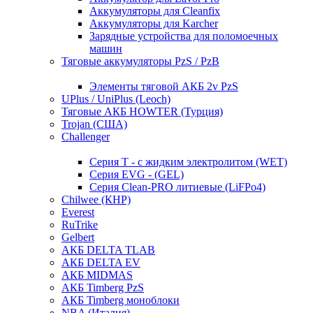
Аккумуляторы для Cleanfix
Аккумуляторы для Karcher
Зарядные устройства для поломоечных
машин
Тяговые аккумуляторы PzS / PzB
Элементы тяговой АКБ 2v PzS
UPlus / UniPlus (Leoch)
Тяговые АКБ HOWTER (Турция)
Trojan (США)
Challenger
Серия T - с жидким электролитом (WET)
Серия EVG - (GEL)
Серия Clean-PRO литиевые (LiFPo4)
Chilwee (КНР)
Everest
RuTrike
Gelbert
АКБ DELTA TLAB
АКБ DELTA EV
АКБ MIDMAS
АКБ Timberg PzS
АКБ Timberg моноблоки
NBA (Италия)