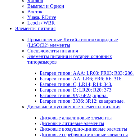
Robiton
Вымпел и Орион
Восток
Yuasa, RDrive
Leoch / WBR
Элементы питания
Промышленные Литий-тионилхлоридные
(LiSOCl2) элементы
Спецэлементы питания
Элементы питания и батареи основных
типоразмеров
Батареи типов: AAA; LR03; FR03; R03; 286.
Батареи типов: AA; LR6; FR6; R6; 316
Батареи типов: C; LR14; R14; 343.
Батареи типов: D; LR20; R20; 373.
Батареи типов: 9V; 6F22; крона.
Батареи типов: 3336; 3R12; квадратные.
Дисковые и пуговичные элементы питания
Дисковые алкалиновые элементы
Дисковые литиевые элементы
Дисковые воздушно-цинковые элементы
Дисковые серебряно-цинковые элементы