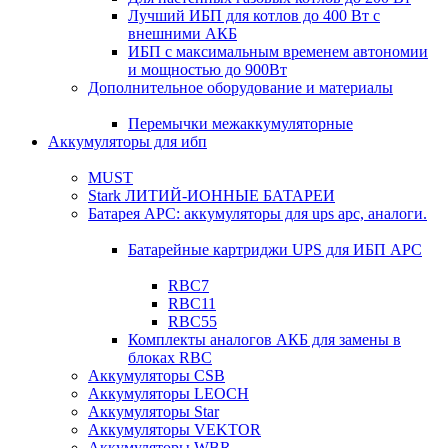
Лучший ИБП для котлов до 400 Вт с
внешними АКБ
ИБП с максимальным временем автономии
и мощностью до 900Вт
Дополнительное оборудование и материалы
Перемычки межаккумуляторные
Аккумуляторы для ибп
MUST
Stark ЛИТИЙ-ИОННЫЕ БАТАРЕИ
Батарея APC: аккумуляторы для ups apc, аналоги.
Батарейные картриджи UPS для ИБП APC
RBC7
RBC11
RBC55
Комплекты аналогов АКБ для замены в
блоках RBC
Аккумуляторы CSB
Аккумуляторы LEOCH
Аккумуляторы Star
Аккумуляторы VEKTOR
Аккумуляторы WBR