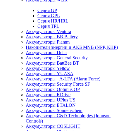
Cерия GP
Серия GPL
Серия HR/HRL
Серия TPL
Аккумуляторы Ventura
Аккумуляторы BB Battery
Аккумуляторы Fiamm
Накопители энергии и АКБ MNB (NPP, КНР)
Аккумуляторы Delta
Аккумуляторы General Security
Аккумуляторы BattBee BT
Аккумуляторы Yellow
Аккумуляторы YUASA
Аккумуляторы +A-LFA (Alarm Force)
Аккумуляторы Security Force SF
Аккумуляторы Optimus OP
Аккумуляторы RDrive
Аккумуляторы UPlus US
Аккумуляторы ETALON
Аккумуляторы Sonnenschein
Аккумуляторы С&D Technologies (Johnson
Controls)
Аккумуляторы COSLIGHT