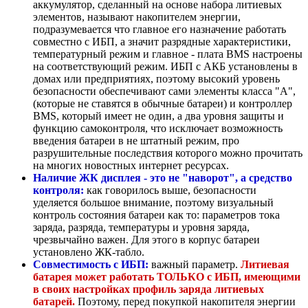
аккумулятор, сделанный на основе набора литиевых
элементов, называют накопителем энергии,
подразумевается что главное его назначение работать
совместно с ИБП, а значит разрядные характеристики,
температурный режим и главное - плата BMS настроены
на соответствующий режим. ИБП с АКБ установлены в
домах или предприятиях, поэтому высокий уровень
безопасности обеспечивают сами элементы класса "А",
(которые не ставятся в обычные батареи) и контроллер
BMS, который имеет не один, а два уровня защиты и
функцию самоконтроля, что исключает возможность
введения батареи в не штатный режим, про
разрушительные последствия которого можно прочитать
на многих новостных интернет ресурсах.
Наличие ЖК дисплея - это не "наворот", а средство
контроля:
как говорилось выше, безопасности
уделяется большое внимание, поэтому визуальный
контроль состояния батареи как то: параметров тока
заряда, разряда, температуры и уровня заряда,
чрезвычайно важен. Для этого в корпус батареи
установлено ЖК-табло.
Совместимость с ИБП:
важный параметр.
Литиевая
батарея может работать ТОЛЬКО с ИБП, имеющими
в своих настройках профиль заряда литиевых
батарей.
Поэтому, перед покупкой накопителя энергии