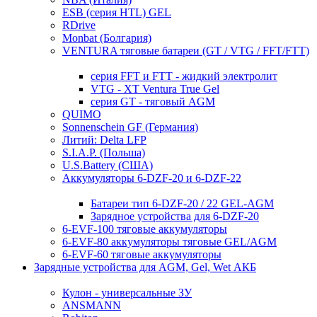
ESB (серия HTL) GEL
RDrive
Monbat (Болгария)
VENTURA тяговые батареи (GT / VTG / FFT/FTT)
серия FFT и FTT - жидкий электролит
VTG - XT Ventura True Gel
серия GT - тяговый AGM
QUIMO
Sonnenschein GF (Германия)
Литий: Delta LFP
S.I.A.P. (Польша)
U.S.Battery (США)
Аккумуляторы 6-DZF-20 и 6-DZF-22
Батареи тип 6-DZF-20 / 22 GEL-AGM
Зарядное устройства для 6-DZF-20
6-EVF-100 тяговые аккумуляторы
6-EVF-80 аккумуляторы тяговые GEL/AGM
6-EVF-60 тяговые аккумуляторы
Зарядные устройства для AGM, Gel, Wet АКБ
Кулон - универсальные ЗУ
ANSMANN