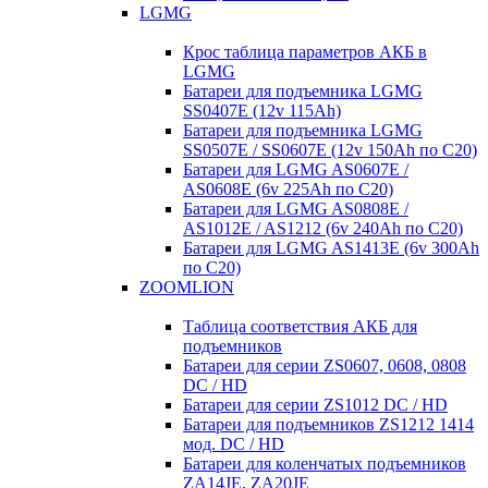
LGMG
Крос таблица параметров АКБ в
LGMG
Батареи для подъемника LGMG
SS0407E (12v 115Ah)
Батареи для подъемника LGMG
SS0507E / SS0607E (12v 150Ah по С20)
Батареи для LGMG AS0607E /
AS0608E (6v 225Ah по С20)
Батареи для LGMG AS0808E /
AS1012E / AS1212 (6v 240Ah по С20)
Батареи для LGMG AS1413E (6v 300Ah
по С20)
ZOOMLION
Таблица соответствия АКБ для
подъемников
Батареи для серии ZS0607, 0608, 0808
DC / HD
Батареи для серии ZS1012 DC / HD
Батареи для подъемников ZS1212 1414
мод. DC / HD
Батареи для коленчатых подъемников
ZA14JE, ZA20JE