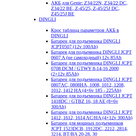
АКБ для Genie: Z34/22N, Z34/22 DC,
Z34/22 BE, Z-45/25, Z-45/25J DC,
Z45/25J BE
DINGLI
Крос таблица параметров АКБ в
DINGLI
Батареи для подъемника DINGLI
JCPT0507 (12v 100Ah)
Батарея для подъемника DINGLI JCPT
0607 A (не самоходный) 12v 85Ah
Батареи для подъемника DINGLI JCPT
0708 DCM / GTWY 8-14-16 2000
(2×12v 85Ah)
Батареи для подъемника DINGLI JCPT
0807AC, 0808HA, 1008, 1012, 1208,
1012, 1412 HA (4×6v 185 - 225Ah)
Батареи для подъемника DINGLI JCPT
1418DC / GTBZ 16, 18 AE (8×6v
300Ah)
Батареи для подъемника DINGLI JCPT
1412, 1612, 1614 AC/HA (4×12v 300Ah)
Батареи для мощных подъемников
JCPT 1523DCB, 1912DC, 2212, 2814,
3214, BT/BA 20-28, 30