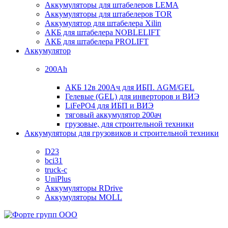
Аккумуляторы для штабелеров LEMA
Аккумуляторы для штабелеров TOR
Аккумулятор для штабелера Xilin
АКБ для штабелера NOBLELIFT
АКБ для штабелера PROLIFT
Аккумулятор
200Ah
АКБ 12в 200Ач для ИБП. AGM/GEL
Гелевые (GEL) для инверторов и ВИЭ
LiFePO4 для ИБП и ВИЭ
тяговый аккумулятор 200ач
грузовые, для строительной техники
Аккумуляторы для грузовиков и строительной техники
D23
bci31
truck-c
UniPlus
Аккумуляторы RDrive
Аккумуляторы MOLL