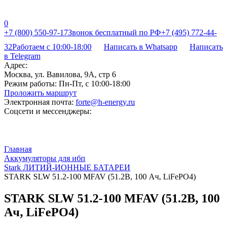
0
+7 (800) 550-97-17
Звонок бесплатный по РФ
+7 (495) 772-44-
32
Работаем с 10:00-18:00
Написать в Whatsapp
Написать
в Telegram
Адрес:
Москва, ул. Вавилова, 9А, стр 6
Режим работы:
Пн-Пт, с 10:00-18:00
Проложить маршрут
Электронная почта:
forte@h-energy.ru
Соцсети и мессенджеры:
Главная
Аккумуляторы для ибп
Stark ЛИТИЙ-ИОННЫЕ БАТАРЕИ
STARK SLW 51.2-100 MFAV (51.2В, 100 Ач, LiFePO4)
STARK SLW 51.2-100 MFAV (51.2В, 100
Ач, LiFePO4)