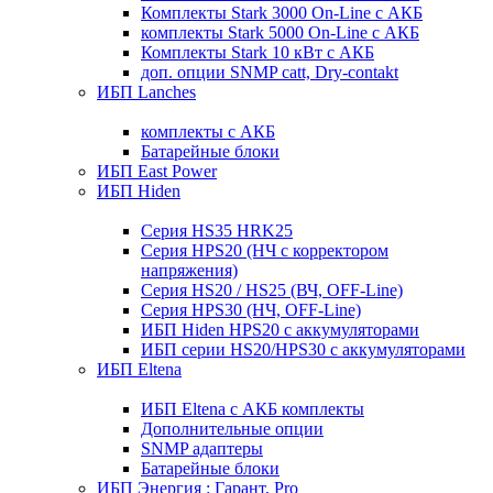
Комплекты Stark 3000 On-Line с АКБ
комплекты Stark 5000 On-Line с АКБ
Комплекты Stark 10 кВт с АКБ
доп. опции SNMP catt, Dry-contakt
ИБП Lanches
комплекты с АКБ
Батарейные блоки
ИБП East Power
ИБП Hiden
Серия HS35 HRK25
Серия HPS20 (НЧ с корректором
напряжения)
Серия HS20 / HS25 (ВЧ, OFF-Line)
Серия HPS30 (НЧ, OFF-Line)
ИБП Hiden HPS20 с аккумуляторами
ИБП серии HS20/HPS30 с аккумуляторами
ИБП Eltena
ИБП Eltena с АКБ комплекты
Дополнительные опции
SNMP адаптеры
Батарейные блоки
ИБП Энергия : Гарант, Pro