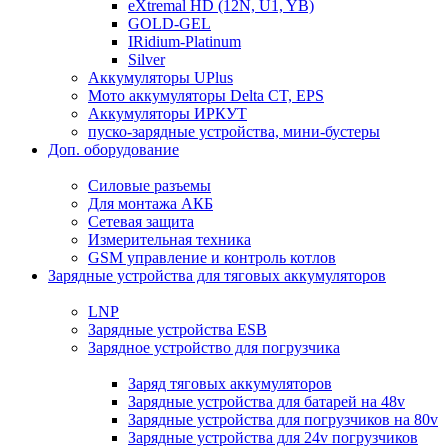
eXtremal HD (12N, U1, YB)
GOLD-GEL
IRidium-Platinum
Silver
Аккумуляторы UPlus
Мото аккумуляторы Delta CT, EPS
Аккумуляторы ИРКУТ
пуско-зарядные устройства, мини-бустеры
Доп. оборудование
Силовые разъемы
Для монтажа АКБ
Сетевая защита
Измерительная техника
GSM управление и контроль котлов
Зарядные устройства для тяговых аккумуляторов
LNP
Зарядные устройства ESB
Зарядное устройство для погрузчика
Заряд тяговых аккумуляторов
Зарядные устройства для батарей на 48v
Зарядные устройства для погрузчиков на 80v
Зарядные устройства для 24v погрузчиков