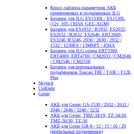
Кросc-таблица параметров АКБ
применяемых в подъемниках JLG
Батареи для JLG ES1330L / ES1530L
(12v, 105-130Ah, GEL-AGM)
Батареи для ES1932 / R1932, ES2032,
ES2632 / R2632, ES2646, ERT2669,
ES3246 /R3246, 2030 / 2630 / 2932 /
1532 / 1230ES / 13MSPT / 45HA
Батареи для JLG серии ERT3369,
ERT4069, ERT4769 / CM2033 / CM2046
/ CM2546 / CM2558
Батареи для вертикальных
подъёмников Toucan T8E / T10E / T12E
Plus
Skyjack
UpRight
Genie
АКБ для Genie: GS-1530 / 2032 / 2632 /
2046 / 2646 / 3246 / 3232
АКБ для Genie: TMZ-34/19, TZ-34/20,
TMZ-50/30 ,TZ-50
АКБ для Genie GR-8 / 12 / 15 / 16 / 20
(мобильные подъемники)