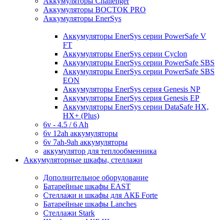
Аккумуляторы Challenger
Аккумуляторы ВОСТОК PRO
Аккумуляторы EnerSys
Аккумуляторы EnerSys серии PowerSafe V
FT
Аккумуляторы EnerSys серии Cyclon
Аккумуляторы EnerSys серии PowerSafe SBS
Аккумуляторы EnerSys серии PowerSafe SBS
EON
Аккумуляторы EnerSys серия Genesis NP
Аккумуляторы EnerSys серия Genesis EP
Аккумуляторы EnerSys серии DataSafe HX,
HX+ (Plus)
6v - 4.5 / 6 Ah
6v 12ah аккумуляторы
6v 7ah-9ah аккумуляторы
аккумулятор для теплообменника
Аккумуляторные шкафы, стеллажи
Дополнительное оборудование
Батарейные шкафы EAST
Стеллажи и шкафы для АКБ Forte
Батарейные шкафы Lanches
Стеллажи Stark