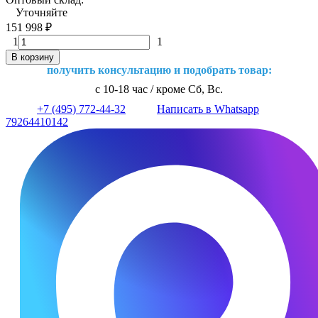
Уточняйте
151 998
₽
1
1
В корзину
получить консультацию и подобрать товар:
с 10-18 час / кроме Сб, Вс.
+7 (495) 772-44-32
Написать в Whatsapp
79264410142