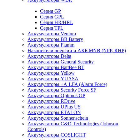
Cерия GP
Серия GPL
Серия HR/HRL
Серия TPL
Аккумуляторы Ventura
Аккумуляторы BB Battery
Аккумуляторы Fiamm
Накопители энергии и АКБ MNB (NPP, КНР)
Аккумуляторы Delta
Аккумуляторы General Security
Аккумуляторы BattBee BT
Аккумуляторы Yellow
Аккумуляторы YUASA
Аккумуляторы +A-LFA (Alarm Force)
Аккумуляторы Security Force SF
Аккумуляторы Optimus OP
Аккумуляторы RDrive
Аккумуляторы UPlus US
Аккумуляторы ETALON
Аккумуляторы Sonnenschein
Аккумуляторы С&D Technologies (Johnson
Controls)
Аккумуляторы COSLIGHT