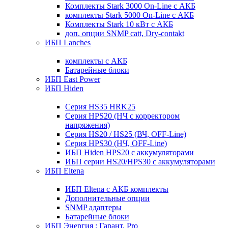
Комплекты Stark 3000 On-Line с АКБ
комплекты Stark 5000 On-Line с АКБ
Комплекты Stark 10 кВт с АКБ
доп. опции SNMP catt, Dry-contakt
ИБП Lanches
комплекты с АКБ
Батарейные блоки
ИБП East Power
ИБП Hiden
Серия HS35 HRK25
Серия HPS20 (НЧ с корректором
напряжения)
Серия HS20 / HS25 (ВЧ, OFF-Line)
Серия HPS30 (НЧ, OFF-Line)
ИБП Hiden HPS20 с аккумуляторами
ИБП серии HS20/HPS30 с аккумуляторами
ИБП Eltena
ИБП Eltena с АКБ комплекты
Дополнительные опции
SNMP адаптеры
Батарейные блоки
ИБП Энергия : Гарант, Pro