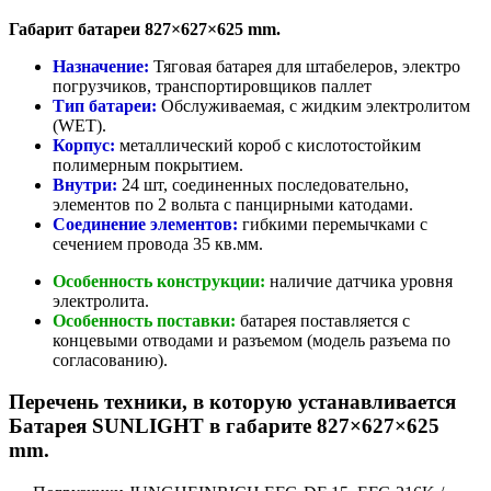
Габарит батареи 827×627×625 mm.
Назначение:
Тяговая батарея для штабелеров, электро
погрузчиков, транспортировщиков паллет
Тип батареи:
Обслуживаемая, с жидким электролитом
(WET).
Корпус:
металлический короб с кислотостойким
полимерным покрытием.
Внутри:
24 шт, соединенных последовательно,
элементов по 2 вольта с панцирными катодами.
Соединение элементов:
гибкими перемычками с
сечением провода 35 кв.мм.
Особенность конструкции:
наличие датчика уровня
электролита.
Особенность поставки:
батарея поставляется с
концевыми отводами и разъемом (модель разъема по
согласованию).
Перечень техники, в которую устанавливается
Батарея SUNLIGHT в габарите 827×627×625
mm.