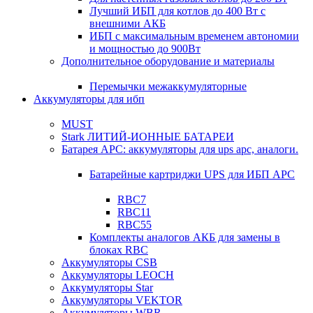
Лучший ИБП для котлов до 400 Вт с
внешними АКБ
ИБП с максимальным временем автономии
и мощностью до 900Вт
Дополнительное оборудование и материалы
Перемычки межаккумуляторные
Аккумуляторы для ибп
MUST
Stark ЛИТИЙ-ИОННЫЕ БАТАРЕИ
Батарея APC: аккумуляторы для ups apc, аналоги.
Батарейные картриджи UPS для ИБП APC
RBC7
RBC11
RBC55
Комплекты аналогов АКБ для замены в
блоках RBC
Аккумуляторы CSB
Аккумуляторы LEOCH
Аккумуляторы Star
Аккумуляторы VEKTOR
Аккумуляторы WBR