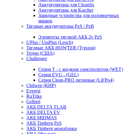
Аккумуляторы для Cleanfix
Аккумуляторы для Karcher
Зарядные устройства для поломоечных
машин
Тяговые аккумуляторы PzS / PzB
Элементы тяговой АКБ 2v PzS
UPlus / UniPlus (Leoch)
Тяговые АКБ HOWTER (Турция)
Trojan (США)
Challenger
Серия T - с жидким электролитом (WET)
Серия EVG - (GEL)
Серия Clean-PRO литиевые (LiFPo4)
Chilwee (КНР)
Everest
RuTrike
Gelbert
АКБ DELTA TLAB
АКБ DELTA EV
АКБ MIDMAS
АКБ Timberg PzS
АКБ Timberg моноблоки
NBA (Италия)