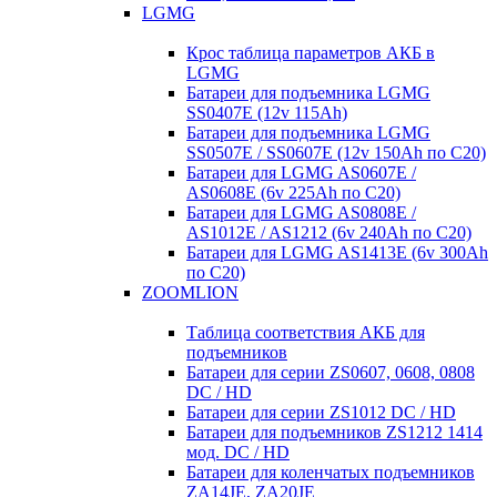
LGMG
Крос таблица параметров АКБ в
LGMG
Батареи для подъемника LGMG
SS0407E (12v 115Ah)
Батареи для подъемника LGMG
SS0507E / SS0607E (12v 150Ah по С20)
Батареи для LGMG AS0607E /
AS0608E (6v 225Ah по С20)
Батареи для LGMG AS0808E /
AS1012E / AS1212 (6v 240Ah по С20)
Батареи для LGMG AS1413E (6v 300Ah
по С20)
ZOOMLION
Таблица соответствия АКБ для
подъемников
Батареи для серии ZS0607, 0608, 0808
DC / HD
Батареи для серии ZS1012 DC / HD
Батареи для подъемников ZS1212 1414
мод. DC / HD
Батареи для коленчатых подъемников
ZA14JE, ZA20JE