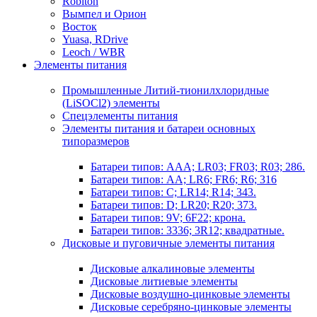
Robiton
Вымпел и Орион
Восток
Yuasa, RDrive
Leoch / WBR
Элементы питания
Промышленные Литий-тионилхлоридные
(LiSOCl2) элементы
Спецэлементы питания
Элементы питания и батареи основных
типоразмеров
Батареи типов: AAA; LR03; FR03; R03; 286.
Батареи типов: AA; LR6; FR6; R6; 316
Батареи типов: C; LR14; R14; 343.
Батареи типов: D; LR20; R20; 373.
Батареи типов: 9V; 6F22; крона.
Батареи типов: 3336; 3R12; квадратные.
Дисковые и пуговичные элементы питания
Дисковые алкалиновые элементы
Дисковые литиевые элементы
Дисковые воздушно-цинковые элементы
Дисковые серебряно-цинковые элементы