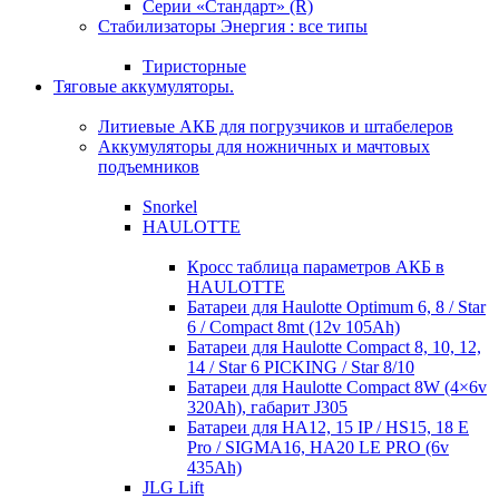
Серии «Стандарт» (R)
Стабилизаторы Энергия : все типы
Тиристорные
Тяговые аккумуляторы.
Литиевые АКБ для погрузчиков и штабелеров
Аккумуляторы для ножничных и мачтовых
подъемников
Snorkel
HAULOTTE
Кросc таблица параметров АКБ в
HAULOTTE
Батареи для Haulotte Optimum 6, 8 / Star
6 / Compact 8mt (12v 105Ah)
Батареи для Haulotte Compact 8, 10, 12,
14 / Star 6 PICKING / Star 8/10
Батареи для Haulotte Compact 8W (4×6v
320Ah), габарит J305
Батареи для HA12, 15 IP / HS15, 18 E
Pro / SIGMA16, HA20 LE PRO (6v
435Ah)
JLG Lift