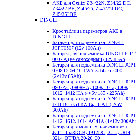
АКБ для Genie: Z34/22N, Z34/22 DC,
Z34/22 BE, Z-45/25, Z-45/25J DC,
Z45/25J BE
DINGLI
Крос таблица параметров АКБ в
DINGLI
Батареи для подъемника DINGLI
JCPT0507 (12v 100Ah)
Батарея для подъемника DINGLI JCPT
0607 A (не самоходный) 12v 85Ah
Батареи для подъемника DINGLI JCPT
0708 DCM / GTWY 8-14-16 2000
(2×12v 85Ah)
Батареи для подъемника DINGLI JCPT
0807AC, 0808HA, 1008, 1012, 1208,
1012, 1412 HA (4×6v 185 - 225Ah)
Батареи для подъемника DINGLI JCPT
1418DC / GTBZ 16, 18 AE (8×6v
300Ah)
Батареи для подъемника DINGLI JCPT
1412, 1612, 1614 AC/HA (4×12v 300Ah)
Батареи для мощных подъемников
JCPT 1523DCB, 1912DC, 2212, 2814,
3214, BT/BA 20-28, 30