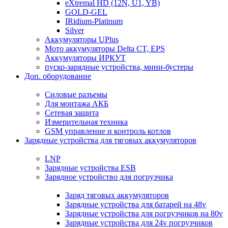
eXtremal HD (12N, U1, YB)
GOLD-GEL
IRidium-Platinum
Silver
Аккумуляторы UPlus
Мото аккумуляторы Delta CT, EPS
Аккумуляторы ИРКУТ
пуско-зарядные устройства, мини-бустеры
Доп. оборудование
Силовые разъемы
Для монтажа АКБ
Сетевая защита
Измерительная техника
GSM управление и контроль котлов
Зарядные устройства для тяговых аккумуляторов
LNP
Зарядные устройства ESB
Зарядное устройство для погрузчика
Заряд тяговых аккумуляторов
Зарядные устройства для батарей на 48v
Зарядные устройства для погрузчиков на 80v
Зарядные устройства для 24v погрузчиков