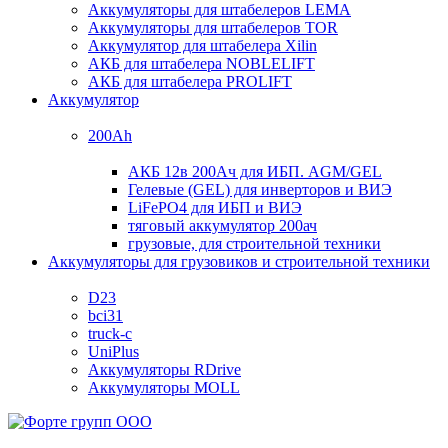
Аккумуляторы для штабелеров LEMA
Аккумуляторы для штабелеров TOR
Аккумулятор для штабелера Xilin
АКБ для штабелера NOBLELIFT
АКБ для штабелера PROLIFT
Аккумулятор
200Ah
АКБ 12в 200Ач для ИБП. AGM/GEL
Гелевые (GEL) для инверторов и ВИЭ
LiFePO4 для ИБП и ВИЭ
тяговый аккумулятор 200ач
грузовые, для строительной техники
Аккумуляторы для грузовиков и строительной техники
D23
bci31
truck-c
UniPlus
Аккумуляторы RDrive
Аккумуляторы MOLL