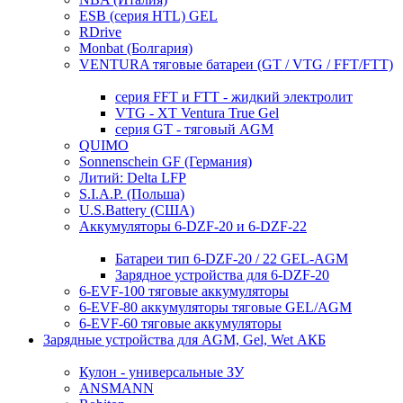
ESB (серия HTL) GEL
RDrive
Monbat (Болгария)
VENTURA тяговые батареи (GT / VTG / FFT/FTT)
серия FFT и FTT - жидкий электролит
VTG - XT Ventura True Gel
серия GT - тяговый AGM
QUIMO
Sonnenschein GF (Германия)
Литий: Delta LFP
S.I.A.P. (Польша)
U.S.Battery (США)
Аккумуляторы 6-DZF-20 и 6-DZF-22
Батареи тип 6-DZF-20 / 22 GEL-AGM
Зарядное устройства для 6-DZF-20
6-EVF-100 тяговые аккумуляторы
6-EVF-80 аккумуляторы тяговые GEL/AGM
6-EVF-60 тяговые аккумуляторы
Зарядные устройства для AGM, Gel, Wet АКБ
Кулон - универсальные ЗУ
ANSMANN