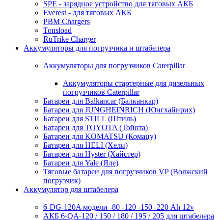
SPE - зарядное устройство для тяговых АКБ
Everest - для тяговых АКБ
PBM Chargers
Tonsload
RuTrike Charger
Аккумуляторы для погрузчика и штабелера
Аккумуляторы для погрузчиков Caterpillar
Аккумуляторы стартерные для дизельных
погрузчиков Caterpillar
Батареи для Balkancar (Балканкар)
Батареи для JUNGHEINRICH (Юнгхайнрих)
Батареи для STILL (Штиль)
Батареи для TOYOTA (Тойота)
Батареи для KOMATSU (Комацу)
Батареи для HELI (Хели)
Батареи для Hyster (Хайстер)
Батареи для Yale (Яле)
Тяговые батареи для погрузчиков VP (Волжский
погрузчик)
Аккумулятор для штабелера
6-DG-120A модели -80 -120 -150 -220 Ah 12v
АКБ 6-QA-120 / 150 / 180 / 195 / 205 для штабелера