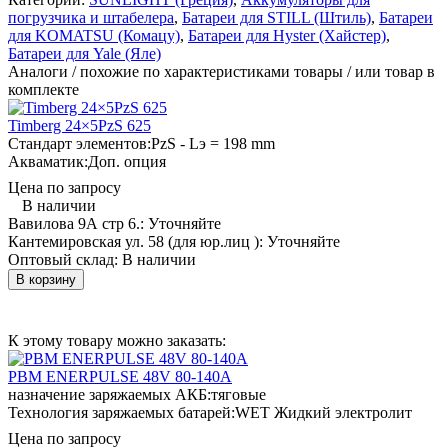
погрузчика и штабелера
,
Батареи для STILL (Штиль)
,
Батареи
для KOMATSU (Комацу)
,
Батареи для Hyster (Хайстер)
,
Батареи для Yale (Яле)
Аналоги / похожие по характеристиками товары / или товар в
комплекте
Timberg 24×5PzS 625
Стандарт элементов:
PzS - Lэ = 198 mm
Акваматик:
Доп. опция
Цена по запросу
В наличии
Вавилова 9А стр 6.:
Уточняйте
Кантемировская ул. 58 (для юр.лиц ):
Уточняйте
Оптовый склад:
В наличии
В корзину
К этому товару можно заказать:
PBM ENERPULSE 48V 80-140A
назначение заряжаемых АКБ:
тяговые
Технология заряжаемых батарей:
WET Жидкий электролит
Цена по запросу