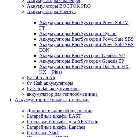
Аккумуляторы Challenger
Аккумуляторы ВОСТОК PRO
Аккумуляторы EnerSys
Аккумуляторы EnerSys серии PowerSafe V
FT
Аккумуляторы EnerSys серии Cyclon
Аккумуляторы EnerSys серии PowerSafe SBS
Аккумуляторы EnerSys серии PowerSafe SBS
EON
Аккумуляторы EnerSys серия Genesis NP
Аккумуляторы EnerSys серия Genesis EP
Аккумуляторы EnerSys серии DataSafe HX,
HX+ (Plus)
6v - 4.5 / 6 Ah
6v 12ah аккумуляторы
6v 7ah-9ah аккумуляторы
аккумулятор для теплообменника
Аккумуляторные шкафы, стеллажи
Дополнительное оборудование
Батарейные шкафы EAST
Стеллажи и шкафы для АКБ Forte
Батарейные шкафы Lanches
Стеллажи Stark