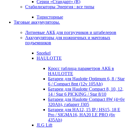
Серии «Стандарт» (R)
Стабилизаторы Энергия : все типы
Тиристорные
Тяговые аккумуляторы.
Литиевые АКБ для погрузчиков и штабелеров
Аккумуляторы для ножничных и мачтовых
подъемников
Snorkel
HAULOTTE
Кросc таблица параметров АКБ в
HAULOTTE
Батареи для Haulotte Optimum 6, 8 / Star
6 / Compact 8mt (12v 105Ah)
Батареи для Haulotte Compact 8, 10, 12,
14 / Star 6 PICKING / Star 8/10
Батареи для Haulotte Compact 8W (4×6v
320Ah), габарит J305
Батареи для HA12, 15 IP / HS15, 18 E
Pro / SIGMA16, HA20 LE PRO (6v
435Ah)
JLG Lift