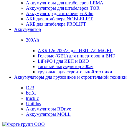
Аккумуляторы для штабелеров LEMA
Аккумуляторы для штабелеров TOR
Аккумулятор для штабелера Xilin
АКБ для штабелера NOBLELIFT
АКБ для штабелера PROLIFT
Аккумулятор
200Ah
АКБ 12в 200Ач для ИБП. AGM/GEL
Гелевые (GEL) для инверторов и ВИЭ
LiFePO4 для ИБП и ВИЭ
тяговый аккумулятор 200ач
грузовые, для строительной техники
Аккумуляторы для грузовиков и строительной техники
D23
bci31
truck-c
UniPlus
Аккумуляторы RDrive
Аккумуляторы MOLL