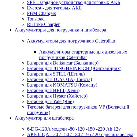
SPE - зарядное устройство для тяговых АКБ
Everest - для тяговых АКБ
PBM Chargers
Tonsload
RuTrike Charger
Аккумуляторы для погрузчика и штабелера
Аккумуляторы для погрузчиков Caterpillar
Аккумуляторы стартерные для дизельных
погрузчиков Caterpillar
Батареи для Balkancar (Балканкар)
Батареи для JUNGHEINRICH (Юнгхайнрих)
Батареи для STILL (Штиль)
Батареи для TOYOTA (Тойота)
Батареи для KOMATSU (Комацу)
Батареи для HELI (Хели)
Батареи для Hyster (Хайстер)
Батареи для Yale (Яле)
Тяговые батареи для погрузчиков VP (Волжский
погрузчик)
Аккумулятор для штабелера
6-DG-120A модели -80 -120 -150 -220 Ah 12v
АКБ 6-QA-120 / 150 / 180 / 195 / 205 для штабелера