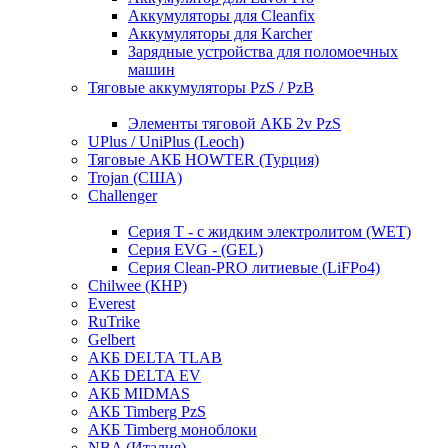
Аккумуляторы для Cleanfix
Аккумуляторы для Karcher
Зарядные устройства для поломоечных
машин
Тяговые аккумуляторы PzS / PzB
Элементы тяговой АКБ 2v PzS
UPlus / UniPlus (Leoch)
Тяговые АКБ HOWTER (Турция)
Trojan (США)
Challenger
Серия T - с жидким электролитом (WET)
Серия EVG - (GEL)
Серия Clean-PRO литиевые (LiFPo4)
Chilwee (КНР)
Everest
RuTrike
Gelbert
АКБ DELTA TLAB
АКБ DELTA EV
АКБ MIDMAS
АКБ Timberg PzS
АКБ Timberg моноблоки
NBA (Италия)