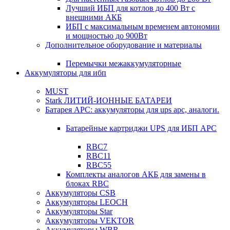
Лучший ИБП для котлов до 400 Вт с
внешними АКБ
ИБП с максимальным временем автономии
и мощностью до 900Вт
Дополнительное оборудование и материалы
Перемычки межаккумуляторные
Аккумуляторы для ибп
MUST
Stark ЛИТИЙ-ИОННЫЕ БАТАРЕИ
Батарея APC: аккумуляторы для ups apc, аналоги.
Батарейные картриджи UPS для ИБП APC
RBC7
RBC11
RBC55
Комплекты аналогов АКБ для замены в
блоках RBC
Аккумуляторы CSB
Аккумуляторы LEOCH
Аккумуляторы Star
Аккумуляторы VEKTOR
Аккумуляторы WBR