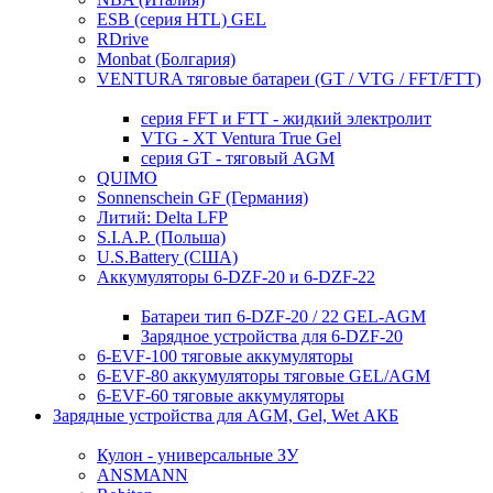
ESB (серия HTL) GEL
RDrive
Monbat (Болгария)
VENTURA тяговые батареи (GT / VTG / FFT/FTT)
серия FFT и FTT - жидкий электролит
VTG - XT Ventura True Gel
серия GT - тяговый AGM
QUIMO
Sonnenschein GF (Германия)
Литий: Delta LFP
S.I.A.P. (Польша)
U.S.Battery (США)
Аккумуляторы 6-DZF-20 и 6-DZF-22
Батареи тип 6-DZF-20 / 22 GEL-AGM
Зарядное устройства для 6-DZF-20
6-EVF-100 тяговые аккумуляторы
6-EVF-80 аккумуляторы тяговые GEL/AGM
6-EVF-60 тяговые аккумуляторы
Зарядные устройства для AGM, Gel, Wet АКБ
Кулон - универсальные ЗУ
ANSMANN