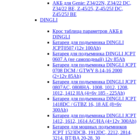
АКБ для Genie: Z34/22N, Z34/22 DC,
Z34/22 BE, Z-45/25, Z-45/25J DC,
Z45/25J BE
DINGLI
Крос таблица параметров АКБ в
DINGLI
Батареи для подъемника DINGLI
JCPT0507 (12v 100Ah)
Батарея для подъемника DINGLI JCPT
0607 A (не самоходный) 12v 85Ah
Батареи для подъемника DINGLI JCPT
0708 DCM / GTWY 8-14-16 2000
(2×12v 85Ah)
Батареи для подъемника DINGLI JCPT
0807AC, 0808HA, 1008, 1012, 1208,
1012, 1412 HA (4×6v 185 - 225Ah)
Батареи для подъемника DINGLI JCPT
1418DC / GTBZ 16, 18 AE (8×6v
300Ah)
Батареи для подъемника DINGLI JCPT
1412, 1612, 1614 AC/HA (4×12v 300Ah)
Батареи для мощных подъемников
JCPT 1523DCB, 1912DC, 2212, 2814,
3214, BT/BA 20-28, 30