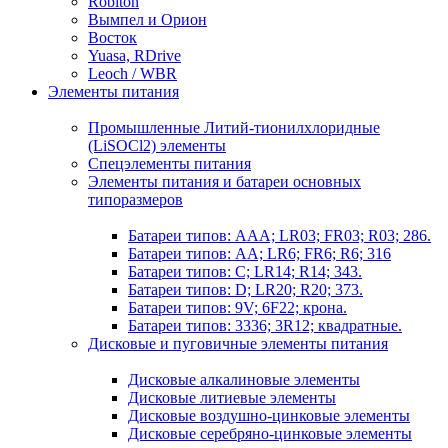
Robiton
Вымпел и Орион
Восток
Yuasa, RDrive
Leoch / WBR
Элементы питания
Промышленные Литий-тионилхлоридные
(LiSOCl2) элементы
Спецэлементы питания
Элементы питания и батареи основных
типоразмеров
Батареи типов: AAA; LR03; FR03; R03; 286.
Батареи типов: AA; LR6; FR6; R6; 316
Батареи типов: C; LR14; R14; 343.
Батареи типов: D; LR20; R20; 373.
Батареи типов: 9V; 6F22; крона.
Батареи типов: 3336; 3R12; квадратные.
Дисковые и пуговичные элементы питания
Дисковые алкалиновые элементы
Дисковые литиевые элементы
Дисковые воздушно-цинковые элементы
Дисковые серебряно-цинковые элементы