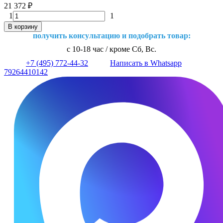
21 372
₽
1
1
В корзину
получить консультацию и подобрать товар:
с 10-18 час / кроме Сб, Вс.
+7 (495) 772-44-32
Написать в Whatsapp
79264410142