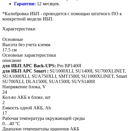
Гарантия:
12 месяцев.
*Калибровка ИБП - проводится с помощью штатного ПО к
конкретной модели ИБП.
Характеристики
Основные
Высота без учета клемм
17.5 см
Основные характеристики
описание
для ИБП APC Back-UPS:
Pro BP1400I
для ИБП APC Smart :
SU1000XLI, SU1400I, SU700XLINET,
SUA1000XLI, SUA750XLI, SMT1500I, SU1000XLINET, Smart
SU700XLI, DLA1500I, SUA1500I, SUVS1400I
Напряжение блока, V
24
Кол-во АКБ в блоке, шт
2
Емкость одной АКБ, Ah
17
Рабочая температура окружающей среды
0…40 °C
Диапазон температуры хранения АКБ