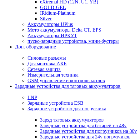
eXtremal HD (12N, U1, YB)
GOLD-GEL
IRidium-Platinum
Silver
Аккумуляторы UPlus
Мото аккумуляторы Delta CT, EPS
Аккумуляторы ИРКУТ
пуско-зарядные устройства, мини-бустеры
Доп. оборудование
Силовые разъемы
Для монтажа АКБ
Сетевая защита
Измерительная техника
GSM управление и контроль котлов
Зарядные устройства для тяговых аккумуляторов
LNP
Зарядные устройства ESB
Зарядное устройство для погрузчика
Заряд тяговых аккумуляторов
Зарядные устройства для батарей на 48v
Зарядные устройства для погрузчиков на 80v
Зарядные устройства для 24v погрузчиков