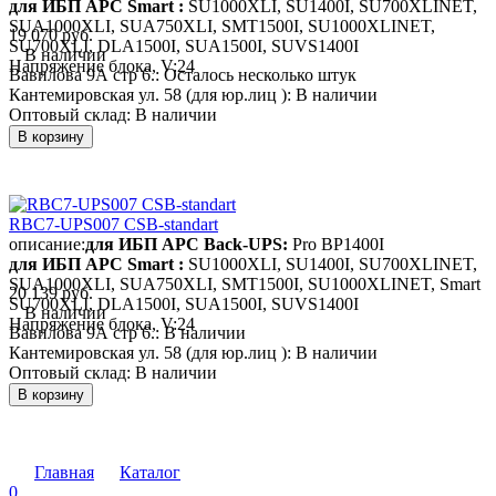
для ИБП APC Smart :
SU1000XLI, SU1400I, SU700XLINET,
SUA1000XLI, SUA750XLI, SMT1500I, SU1000XLINET,
19 070 руб.
SU700XLI, DLA1500I, SUA1500I, SUVS1400I
В наличии
Напряжение блока, V:
24
Вавилова 9А стр 6.:
Осталось несколько штук
Кантемировская ул. 58 (для юр.лиц ):
В наличии
Оптовый склад:
В наличии
В корзину
RBC7-UPS007 CSB-standart
описание:
для ИБП APC Back-UPS:
Pro BP1400I
для ИБП APC Smart :
SU1000XLI, SU1400I, SU700XLINET,
SUA1000XLI, SUA750XLI, SMT1500I, SU1000XLINET, Smart
20 139 руб.
SU700XLI, DLA1500I, SUA1500I, SUVS1400I
В наличии
Напряжение блока, V:
24
Вавилова 9А стр 6.:
В наличии
Кантемировская ул. 58 (для юр.лиц ):
В наличии
Оптовый склад:
В наличии
В корзину
Главная
Каталог
0