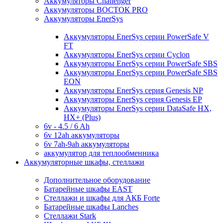
Аккумуляторы Challenger
Аккумуляторы ВОСТОК PRO
Аккумуляторы EnerSys
Аккумуляторы EnerSys серии PowerSafe V
FT
Аккумуляторы EnerSys серии Cyclon
Аккумуляторы EnerSys серии PowerSafe SBS
Аккумуляторы EnerSys серии PowerSafe SBS
EON
Аккумуляторы EnerSys серия Genesis NP
Аккумуляторы EnerSys серия Genesis EP
Аккумуляторы EnerSys серии DataSafe HX,
HX+ (Plus)
6v - 4.5 / 6 Ah
6v 12ah аккумуляторы
6v 7ah-9ah аккумуляторы
аккумулятор для теплообменника
Аккумуляторные шкафы, стеллажи
Дополнительное оборудование
Батарейные шкафы EAST
Стеллажи и шкафы для АКБ Forte
Батарейные шкафы Lanches
Стеллажи Stark