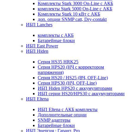
Комплекты Stark 3000 On-Line с АКБ
комплекты Stark 5000 On-Line с АКБ
Комплекты Stark 10 кВт с АКБ
доп. опции SNMP catt, Dry-contakt
ИБП Lanches
комплекты с АКБ
Батарейные блоки
ИБП East Power
ИБП Hiden
Серия HS35 HRK25
Серия HPS20 (НЧ с корректором
напряжения)
Серия HS20 / HS25 (ВЧ, OFF-Line)
Серия HPS30 (НЧ, OFF-Line)
ИБП Hiden HPS20 с аккумуляторами
ИБП серии HS20/HPS30 с аккумуляторами
ИБП Eltena
ИБП Eltena с АКБ комплекты
Дополнительные опции
SNMP адаптеры
Батарейные блоки
ИБП Энергия : Гарант, Pro