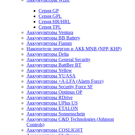
Cерия GP
Серия GPL
Серия HR/HRL
Серия TPL
Аккумуляторы Ventura
Аккумуляторы BB Battery
Аккумуляторы Fiamm
Накопители энергии и АКБ MNB (NPP, КНР)
Аккумуляторы Delta
Аккумуляторы General Security
Аккумуляторы BattBee BT
Аккумуляторы Yellow
Аккумуляторы YUASA
Аккумуляторы +A-LFA (Alarm Force)
Аккумуляторы Security Force SF
Аккумуляторы Optimus OP
Аккумуляторы RDrive
Аккумуляторы UPlus US
Аккумуляторы ETALON
Аккумуляторы Sonnenschein
Аккумуляторы С&D Technologies (Johnson
Controls)
Аккумуляторы COSLIGHT