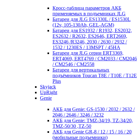
Кросc-таблица параметров АКБ
применяемых в подъемниках JLG
Батареи для JLG ES1330L / ES1530L
(12v, 105-130Ah, GEL-AGM)
Батареи для ES1932 / R1932, ES2032,
ES2632 / R2632, ES2646, ERT2669,
ES3246 /R3246, 2030 / 2630 / 2932 /
1532 / 1230ES / 13MSPT / 45HA
Батареи для JLG серии ERT3369,
ERT4069, ERT4769 / CM2033 / CM2046
/ CM2546 / CM2558
Батареи для вертикальных
подъёмников Toucan T8E / T10E / T12E
Plus
Skyjack
UpRight
Genie
АКБ для Genie: GS-1530 / 2032 / 2632 /
2046 / 2646 / 3246 / 3232
АКБ для Genie: TMZ-34/19, TZ-34/20,
TMZ-50/30 ,TZ-50
АКБ для Genie GR-8 / 12 / 15 / 16 / 20
(мобильные подъемники)