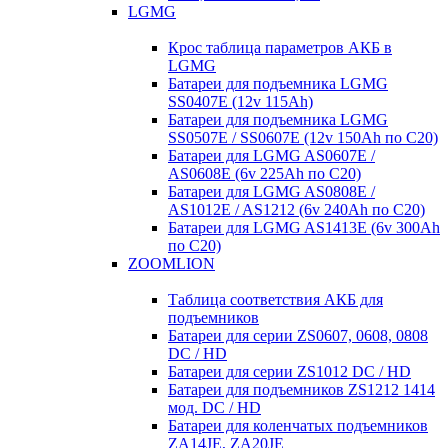
LGMG
Крос таблица параметров АКБ в
LGMG
Батареи для подъемника LGMG
SS0407E (12v 115Ah)
Батареи для подъемника LGMG
SS0507E / SS0607E (12v 150Ah по С20)
Батареи для LGMG AS0607E /
AS0608E (6v 225Ah по С20)
Батареи для LGMG AS0808E /
AS1012E / AS1212 (6v 240Ah по С20)
Батареи для LGMG AS1413E (6v 300Ah
по С20)
ZOOMLION
Таблица соответствия АКБ для
подъемников
Батареи для серии ZS0607, 0608, 0808
DC / HD
Батареи для серии ZS1012 DC / HD
Батареи для подъемников ZS1212 1414
мод. DC / HD
Батареи для коленчатых подъемников
ZA14JE, ZA20JE