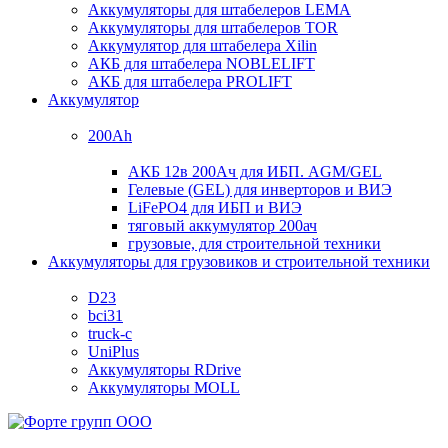
Аккумуляторы для штабелеров LEMA
Аккумуляторы для штабелеров TOR
Аккумулятор для штабелера Xilin
АКБ для штабелера NOBLELIFT
АКБ для штабелера PROLIFT
Аккумулятор
200Ah
АКБ 12в 200Ач для ИБП. AGM/GEL
Гелевые (GEL) для инверторов и ВИЭ
LiFePO4 для ИБП и ВИЭ
тяговый аккумулятор 200ач
грузовые, для строительной техники
Аккумуляторы для грузовиков и строительной техники
D23
bci31
truck-c
UniPlus
Аккумуляторы RDrive
Аккумуляторы MOLL