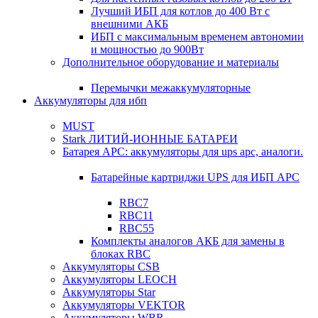
Лучший ИБП для котлов до 400 Вт с
внешними АКБ
ИБП с максимальным временем автономии
и мощностью до 900Вт
Дополнительное оборудование и материалы
Перемычки межаккумуляторные
Аккумуляторы для ибп
MUST
Stark ЛИТИЙ-ИОННЫЕ БАТАРЕИ
Батарея APC: аккумуляторы для ups apc, аналоги.
Батарейные картриджи UPS для ИБП APC
RBC7
RBC11
RBC55
Комплекты аналогов АКБ для замены в
блоках RBC
Аккумуляторы CSB
Аккумуляторы LEOCH
Аккумуляторы Star
Аккумуляторы VEKTOR
Аккумуляторы WBR