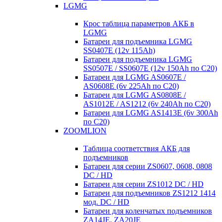
LGMG
Крос таблица параметров АКБ в
LGMG
Батареи для подъемника LGMG
SS0407E (12v 115Ah)
Батареи для подъемника LGMG
SS0507E / SS0607E (12v 150Ah по С20)
Батареи для LGMG AS0607E /
AS0608E (6v 225Ah по С20)
Батареи для LGMG AS0808E /
AS1012E / AS1212 (6v 240Ah по С20)
Батареи для LGMG AS1413E (6v 300Ah
по С20)
ZOOMLION
Таблица соответствия АКБ для
подъемников
Батареи для серии ZS0607, 0608, 0808
DC / HD
Батареи для серии ZS1012 DC / HD
Батареи для подъемников ZS1212 1414
мод. DC / HD
Батареи для коленчатых подъемников
ZA14JE, ZA20JE