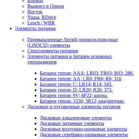
Robiton
Вымпел и Орион
Восток
Yuasa, RDrive
Leoch / WBR
Элементы питания
Промышленные Литий-тионилхлоридные
(LiSOCl2) элементы
Спецэлементы питания
Элементы питания и батареи основных
типоразмеров
Батареи типов: AAA; LR03; FR03; R03; 286.
Батареи типов: AA; LR6; FR6; R6; 316
Батареи типов: C; LR14; R14; 343.
Батареи типов: D; LR20; R20; 373.
Батареи типов: 9V; 6F22; крона.
Батареи типов: 3336; 3R12; квадратные.
Дисковые и пуговичные элементы питания
Дисковые алкалиновые элементы
Дисковые литиевые элементы
Дисковые воздушно-цинковые элементы
Дисковые серебряно-цинковые элементы