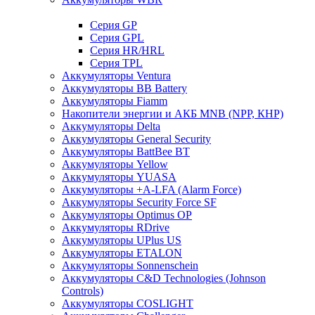
Cерия GP
Серия GPL
Серия HR/HRL
Серия TPL
Аккумуляторы Ventura
Аккумуляторы BB Battery
Аккумуляторы Fiamm
Накопители энергии и АКБ MNB (NPP, КНР)
Аккумуляторы Delta
Аккумуляторы General Security
Аккумуляторы BattBee BT
Аккумуляторы Yellow
Аккумуляторы YUASA
Аккумуляторы +A-LFA (Alarm Force)
Аккумуляторы Security Force SF
Аккумуляторы Optimus OP
Аккумуляторы RDrive
Аккумуляторы UPlus US
Аккумуляторы ETALON
Аккумуляторы Sonnenschein
Аккумуляторы С&D Technologies (Johnson
Controls)
Аккумуляторы COSLIGHT