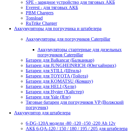
SPE - зарядное устройство для тяговых АКБ
Everest - для тяговых АКБ
PBM Chargers
Tonsload
RuTrike Charger
Аккумуляторы для погрузчика и штабелера
Аккумуляторы для погрузчиков Caterpillar
Аккумуляторы стартерные для дизельных
погрузчиков Caterpillar
Батареи для Balkancar (Балканкар)
Батареи для JUNGHEINRICH (Юнгхайнрих)
Батареи для STILL (Штиль)
Батареи для TOYOTA (Тойота)
Батареи для KOMATSU (Комацу)
Батареи для HELI (Хели)
Батареи для Hyster (Хайстер)
Батареи для Yale (Яле)
Тяговые батареи для погрузчиков VP (Волжский
погрузчик)
Аккумулятор для штабелера
6-DG-120A модели -80 -120 -150 -220 Ah 12v
АКБ 6-QA-120 / 150 / 180 / 195 / 205 для штабелера