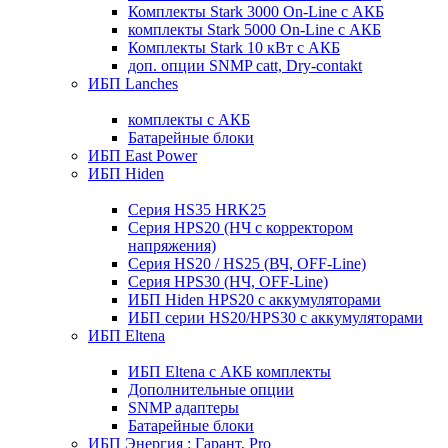
Комплекты Stark 3000 On-Line с АКБ
комплекты Stark 5000 On-Line с АКБ
Комплекты Stark 10 кВт с АКБ
доп. опции SNMP catt, Dry-contakt
ИБП Lanches
комплекты с АКБ
Батарейные блоки
ИБП East Power
ИБП Hiden
Серия HS35 HRK25
Серия HPS20 (НЧ с корректором
напряжения)
Серия HS20 / HS25 (ВЧ, OFF-Line)
Серия HPS30 (НЧ, OFF-Line)
ИБП Hiden HPS20 с аккумуляторами
ИБП серии HS20/HPS30 с аккумуляторами
ИБП Eltena
ИБП Eltena с АКБ комплекты
Дополнительные опции
SNMP адаптеры
Батарейные блоки
ИБП Энергия : Гарант, Pro