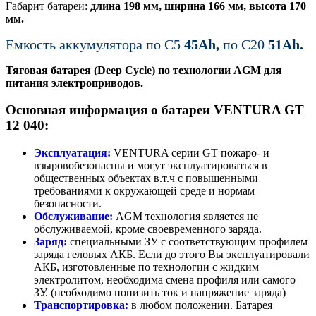
Габарит батареи:
длина 198 мм, ширина 166 мм, высота 170
мм.
Емкость аккумулятора по С5
45Ah,
по C20
51Ah.
Тяговая батарея (Deep Cycle) по технологии AGM для
питания электроприводов.
Основная информация о батареи VENTURA GT
12 040:
Эксплуатация:
VENTURA серии GT пожаро- и
взыровобезопасны и могут эксплуатироваться в
общественных объектах в.т.ч с повышенными
требованиями к окружающей среде и нормам
безопасности.
Обслуживание:
AGM технология является не
обслуживаемой, кроме своевременного заряда.
Заряд:
специальными ЗУ с соответствующим профилем
заряда геловых АКБ. Если до этого Вы эксплуатировали
АКБ, изготовленные по технологии с жидким
электролитом, необходима смена профиля или самого
ЗУ. (необходимо понизить ток и напряжение заряда)
Транспортировка:
в любом положении. Батарея