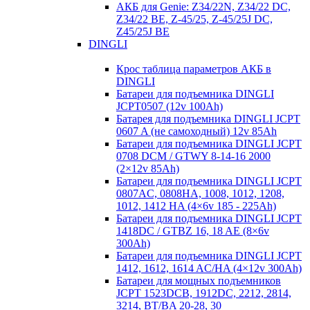
АКБ для Genie: Z34/22N, Z34/22 DC,
Z34/22 BE, Z-45/25, Z-45/25J DC,
Z45/25J BE
DINGLI
Крос таблица параметров АКБ в
DINGLI
Батареи для подъемника DINGLI
JCPT0507 (12v 100Ah)
Батарея для подъемника DINGLI JCPT
0607 A (не самоходный) 12v 85Ah
Батареи для подъемника DINGLI JCPT
0708 DCM / GTWY 8-14-16 2000
(2×12v 85Ah)
Батареи для подъемника DINGLI JCPT
0807AC, 0808HA, 1008, 1012, 1208,
1012, 1412 HA (4×6v 185 - 225Ah)
Батареи для подъемника DINGLI JCPT
1418DC / GTBZ 16, 18 AE (8×6v
300Ah)
Батареи для подъемника DINGLI JCPT
1412, 1612, 1614 AC/HA (4×12v 300Ah)
Батареи для мощных подъемников
JCPT 1523DCB, 1912DC, 2212, 2814,
3214, BT/BA 20-28, 30