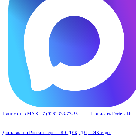
Написать в MAX +7 (926) 333-77-35
Написать Forte_akb
Доставка по России через ТК СДЕК, ДЛ, ПЭК и др.