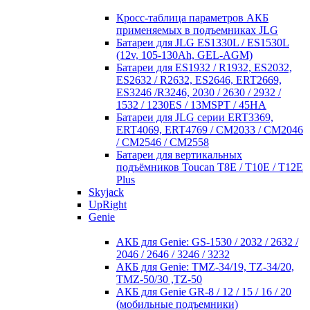
Кросc-таблица параметров АКБ
применяемых в подъемниках JLG
Батареи для JLG ES1330L / ES1530L
(12v, 105-130Ah, GEL-AGM)
Батареи для ES1932 / R1932, ES2032,
ES2632 / R2632, ES2646, ERT2669,
ES3246 /R3246, 2030 / 2630 / 2932 /
1532 / 1230ES / 13MSPT / 45HA
Батареи для JLG серии ERT3369,
ERT4069, ERT4769 / CM2033 / CM2046
/ CM2546 / CM2558
Батареи для вертикальных
подъёмников Toucan T8E / T10E / T12E
Plus
Skyjack
UpRight
Genie
АКБ для Genie: GS-1530 / 2032 / 2632 /
2046 / 2646 / 3246 / 3232
АКБ для Genie: TMZ-34/19, TZ-34/20,
TMZ-50/30 ,TZ-50
АКБ для Genie GR-8 / 12 / 15 / 16 / 20
(мобильные подъемники)