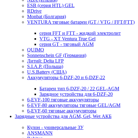
ESB (серия HTL) GEL
RDrive
Monbat (Болгария)
VENTURA тяговые батареи (GT / VTG / FFT/FTT)
серия FFT и FTT - жидкий электролит
VTG - XT Ventura True Gel
серия GT - тяговый AGM
QUIMO
Sonnenschein GF (Германия)
Литий: Delta LFP
S.I.A.P. (Польша)
U.S.Battery (США)
Аккумуляторы 6-DZF-20 и 6-DZF-22
Батареи тип 6-DZF-20 / 22 GEL-AGM
Зарядное устройства для 6-DZF-20
6-EVF-100 тяговые аккумуляторы
6-EVF-80 аккумуляторы тяговые GEL/AGM
6-EVF-60 тяговые аккумуляторы
Зарядные устройства для AGM, Gel, Wet АКБ
Кулон - универсальные ЗУ
ANSMANN