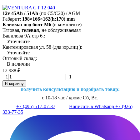
12v 45Ah / 51Ah
(по C5/C20) / AGM
Габарит:
198×166×162(h:170) mm
Клемма: под болт М6
(в комплекте)
Тяговая,
гелевая
, не обслуживаемая
Вавилова 9А стр 6.:
Уточняйте
Кантемировская ул. 58 (для юр.лиц ):
Уточняйте
Оптовый склад:
В наличии
12 988
₽
1
1
В корзину
получить консультацию и подобрать товар:
с 10-18 час / кроме Сб, Вс.
+7 (495) 517-07-37
Написать в Whatsapp +7 (926)
333-77-35