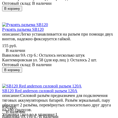
Оптовый склад:
В наличии
В корзину
Рукоять разъема SB120
описание:
Легко устанавливается на разъем при помощи двух
винтов, надежно фиксируется гайкой.
155 руб.
В наличии
Вавилова 9А стр 6.:
Осталось несколько штук
Кантемировская ул. 58 (для юр.лиц ):
Осталось 2 шт.
Оптовый склад:
В наличии
В корзину
SB120 Red anderson силовой разъем 120А
описание:
Силовой разъём предназначен для подключения
тяговых аккумуляторных батарей. Разъём зеркальный, пару
образуют 2 разъёма, перевёрнутых относительно друг друга
850 руб.
на 180 градусов.
В наличии
Упаковка / кол-во в упаковке:
1
Вавилова 9А стр 6.:
В наличии