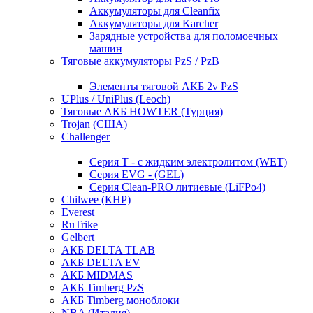
Аккумуляторы для Cleanfix
Аккумуляторы для Karcher
Зарядные устройства для поломоечных
машин
Тяговые аккумуляторы PzS / PzB
Элементы тяговой АКБ 2v PzS
UPlus / UniPlus (Leoch)
Тяговые АКБ HOWTER (Турция)
Trojan (США)
Challenger
Серия T - с жидким электролитом (WET)
Серия EVG - (GEL)
Серия Clean-PRO литиевые (LiFPo4)
Chilwee (КНР)
Everest
RuTrike
Gelbert
АКБ DELTA TLAB
АКБ DELTA EV
АКБ MIDMAS
АКБ Timberg PzS
АКБ Timberg моноблоки
NBA (Италия)