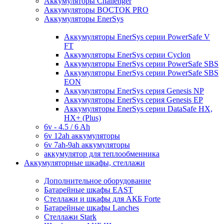
Аккумуляторы Challenger
Аккумуляторы ВОСТОК PRO
Аккумуляторы EnerSys
Аккумуляторы EnerSys серии PowerSafe V
FT
Аккумуляторы EnerSys серии Cyclon
Аккумуляторы EnerSys серии PowerSafe SBS
Аккумуляторы EnerSys серии PowerSafe SBS
EON
Аккумуляторы EnerSys серия Genesis NP
Аккумуляторы EnerSys серия Genesis EP
Аккумуляторы EnerSys серии DataSafe HX,
HX+ (Plus)
6v - 4.5 / 6 Ah
6v 12ah аккумуляторы
6v 7ah-9ah аккумуляторы
аккумулятор для теплообменника
Аккумуляторные шкафы, стеллажи
Дополнительное оборудование
Батарейные шкафы EAST
Стеллажи и шкафы для АКБ Forte
Батарейные шкафы Lanches
Стеллажи Stark