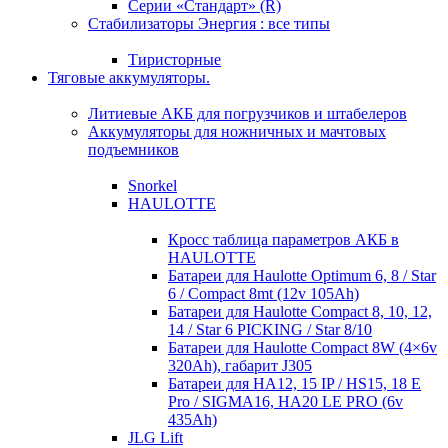
Серии «Стандарт» (R)
Стабилизаторы Энергия : все типы
Тиристорные
Тяговые аккумуляторы.
Литиевые АКБ для погрузчиков и штабелеров
Аккумуляторы для ножничных и мачтовых
подъемников
Snorkel
HAULOTTE
Кросc таблица параметров АКБ в
HAULOTTE
Батареи для Haulotte Optimum 6, 8 / Star
6 / Compact 8mt (12v 105Ah)
Батареи для Haulotte Compact 8, 10, 12,
14 / Star 6 PICKING / Star 8/10
Батареи для Haulotte Compact 8W (4×6v
320Ah), габарит J305
Батареи для HA12, 15 IP / HS15, 18 E
Pro / SIGMA16, HA20 LE PRO (6v
435Ah)
JLG Lift