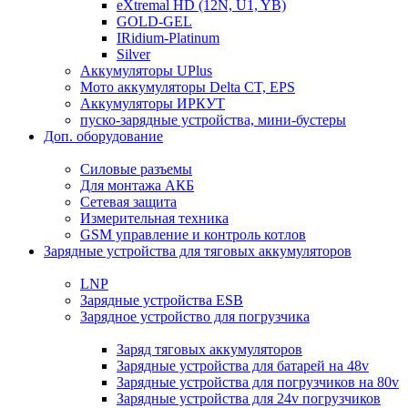
eXtremal HD (12N, U1, YB)
GOLD-GEL
IRidium-Platinum
Silver
Аккумуляторы UPlus
Мото аккумуляторы Delta CT, EPS
Аккумуляторы ИРКУТ
пуско-зарядные устройства, мини-бустеры
Доп. оборудование
Силовые разъемы
Для монтажа АКБ
Сетевая защита
Измерительная техника
GSM управление и контроль котлов
Зарядные устройства для тяговых аккумуляторов
LNP
Зарядные устройства ESB
Зарядное устройство для погрузчика
Заряд тяговых аккумуляторов
Зарядные устройства для батарей на 48v
Зарядные устройства для погрузчиков на 80v
Зарядные устройства для 24v погрузчиков