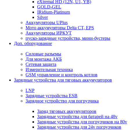
eXtremal HD (12N, U1, YB)
GOLD-GEL
IRidium-Platinum
Silver
Аккумуляторы UPlus
Мото аккумуляторы Delta CT, EPS
Аккумуляторы ИРКУТ
пуско-зарядные устройства, мини-бустеры
Доп. оборудование
Силовые разъемы
Для монтажа АКБ
Сетевая защита
Измерительная техника
GSM управление и контроль котлов
Зарядные устройства для тяговых аккумуляторов
LNP
Зарядные устройства ESB
Зарядное устройство для погрузчика
Заряд тяговых аккумуляторов
Зарядные устройства для батарей на 48v
Зарядные устройства для погрузчиков на 80v
Зарядные устройства для 24v погрузчиков