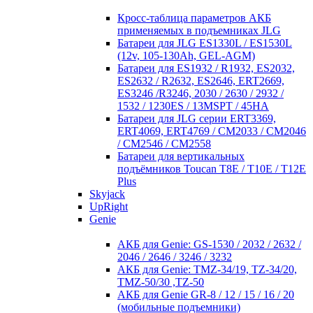
Кросc-таблица параметров АКБ
применяемых в подъемниках JLG
Батареи для JLG ES1330L / ES1530L
(12v, 105-130Ah, GEL-AGM)
Батареи для ES1932 / R1932, ES2032,
ES2632 / R2632, ES2646, ERT2669,
ES3246 /R3246, 2030 / 2630 / 2932 /
1532 / 1230ES / 13MSPT / 45HA
Батареи для JLG серии ERT3369,
ERT4069, ERT4769 / CM2033 / CM2046
/ CM2546 / CM2558
Батареи для вертикальных
подъёмников Toucan T8E / T10E / T12E
Plus
Skyjack
UpRight
Genie
АКБ для Genie: GS-1530 / 2032 / 2632 /
2046 / 2646 / 3246 / 3232
АКБ для Genie: TMZ-34/19, TZ-34/20,
TMZ-50/30 ,TZ-50
АКБ для Genie GR-8 / 12 / 15 / 16 / 20
(мобильные подъемники)