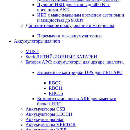
Лучший ИБП для котлов до 400 Вт с
внешними АКБ
ИБП с максимальным временем автономии
и мощностью до 900Вт
Дополнительное оборудование и материалы
Перемычки межаккумуляторные
Аккумуляторы для ибп
MUST
Stark ЛИТИЙ-ИОННЫЕ БАТАРЕИ
Батарея APC: аккумуляторы для ups apc, аналоги.
Батарейные картриджи UPS для ИБП APC
RBC7
RBC11
RBC55
Комплекты аналогов АКБ для замены в
блоках RBC
Аккумуляторы CSB
Аккумуляторы LEOCH
Аккумуляторы Star
Аккумуляторы VEKTOR
Аккумуляторы WBR