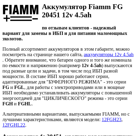
Аккумулятор Fiamm FG
20451 12v 4.5ah
по отзывам клиентов - надежный
вариант для замены в ИБП и для питания маломощных
эхолотов.
Полный ассортимент аккумуляторов в этом габарите, можно
посмотреть на странице нашего сайта,
аккумуляторы 12v 4.5ah
. Обратите внимание, что батареи одного и того же номинала
по емкости и напряжению (например
12v 4-5ah
) выпускаются
под разные цели и задачи, в том числе под ИБП разной
мощности. В составе ИБП хорошо работают серии,
адаптированные для "БУФЕРНОГО РЕЖИМА" - это серии
FG
и
FGL
, для работы с электроприводами или в мощные
ИБП необходимо устанавливать аккумуляторы с повышенной
энергоотдачей для "ЦИКЛИЧЕСКОГО" режима - это серии
FGH
и
FGHL
.
Альтернативными вариантами, выпускаемыми FIAMM, но с
лучшими характеристиками, являются модели:
12FGH23
,
12FGHL22
.