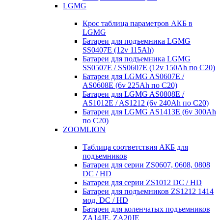
LGMG
Крос таблица параметров АКБ в
LGMG
Батареи для подъемника LGMG
SS0407E (12v 115Ah)
Батареи для подъемника LGMG
SS0507E / SS0607E (12v 150Ah по С20)
Батареи для LGMG AS0607E /
AS0608E (6v 225Ah по С20)
Батареи для LGMG AS0808E /
AS1012E / AS1212 (6v 240Ah по С20)
Батареи для LGMG AS1413E (6v 300Ah
по С20)
ZOOMLION
Таблица соответствия АКБ для
подъемников
Батареи для серии ZS0607, 0608, 0808
DC / HD
Батареи для серии ZS1012 DC / HD
Батареи для подъемников ZS1212 1414
мод. DC / HD
Батареи для коленчатых подъемников
ZA14JE, ZA20JE