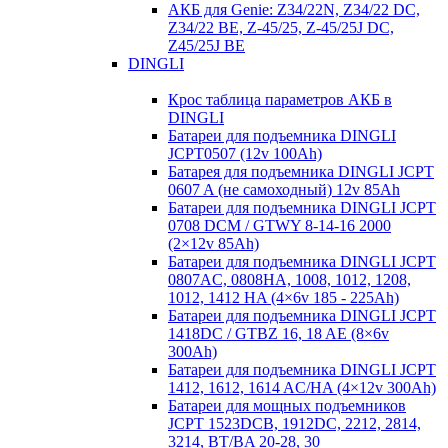
АКБ для Genie: Z34/22N, Z34/22 DC,
Z34/22 BE, Z-45/25, Z-45/25J DC,
Z45/25J BE
DINGLI
Крос таблица параметров АКБ в
DINGLI
Батареи для подъемника DINGLI
JCPT0507 (12v 100Ah)
Батарея для подъемника DINGLI JCPT
0607 A (не самоходный) 12v 85Ah
Батареи для подъемника DINGLI JCPT
0708 DCM / GTWY 8-14-16 2000
(2×12v 85Ah)
Батареи для подъемника DINGLI JCPT
0807AC, 0808HA, 1008, 1012, 1208,
1012, 1412 HA (4×6v 185 - 225Ah)
Батареи для подъемника DINGLI JCPT
1418DC / GTBZ 16, 18 AE (8×6v
300Ah)
Батареи для подъемника DINGLI JCPT
1412, 1612, 1614 AC/HA (4×12v 300Ah)
Батареи для мощных подъемников
JCPT 1523DCB, 1912DC, 2212, 2814,
3214, BT/BA 20-28, 30