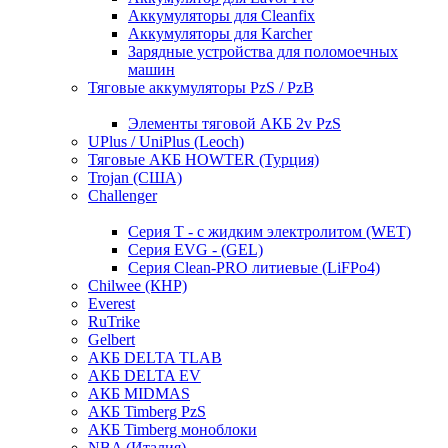
Аккумуляторы для Cleanfix
Аккумуляторы для Karcher
Зарядные устройства для поломоечных
машин
Тяговые аккумуляторы PzS / PzB
Элементы тяговой АКБ 2v PzS
UPlus / UniPlus (Leoch)
Тяговые АКБ HOWTER (Турция)
Trojan (США)
Challenger
Серия T - с жидким электролитом (WET)
Серия EVG - (GEL)
Серия Clean-PRO литиевые (LiFPo4)
Chilwee (КНР)
Everest
RuTrike
Gelbert
АКБ DELTA TLAB
АКБ DELTA EV
АКБ MIDMAS
АКБ Timberg PzS
АКБ Timberg моноблоки
NBA (Италия)