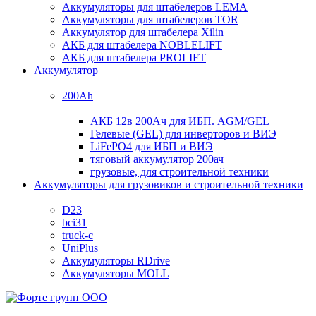
Аккумуляторы для штабелеров LEMA
Аккумуляторы для штабелеров TOR
Аккумулятор для штабелера Xilin
АКБ для штабелера NOBLELIFT
АКБ для штабелера PROLIFT
Аккумулятор
200Ah
АКБ 12в 200Ач для ИБП. AGM/GEL
Гелевые (GEL) для инверторов и ВИЭ
LiFePO4 для ИБП и ВИЭ
тяговый аккумулятор 200ач
грузовые, для строительной техники
Аккумуляторы для грузовиков и строительной техники
D23
bci31
truck-c
UniPlus
Аккумуляторы RDrive
Аккумуляторы MOLL