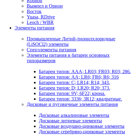
Robiton
Вымпел и Орион
Восток
Yuasa, RDrive
Leoch / WBR
Элементы питания
Промышленные Литий-тионилхлоридные
(LiSOCl2) элементы
Спецэлементы питания
Элементы питания и батареи основных
типоразмеров
Батареи типов: AAA; LR03; FR03; R03; 286.
Батареи типов: AA; LR6; FR6; R6; 316
Батареи типов: C; LR14; R14; 343.
Батареи типов: D; LR20; R20; 373.
Батареи типов: 9V; 6F22; крона.
Батареи типов: 3336; 3R12; квадратные.
Дисковые и пуговичные элементы питания
Дисковые алкалиновые элементы
Дисковые литиевые элементы
Дисковые воздушно-цинковые элементы
Дисковые серебряно-цинковые элементы