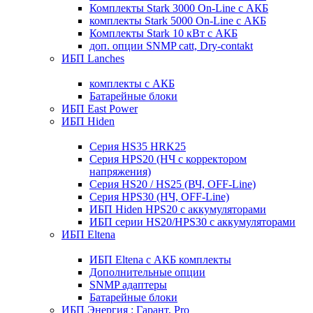
Комплекты Stark 3000 On-Line с АКБ
комплекты Stark 5000 On-Line с АКБ
Комплекты Stark 10 кВт с АКБ
доп. опции SNMP catt, Dry-contakt
ИБП Lanches
комплекты с АКБ
Батарейные блоки
ИБП East Power
ИБП Hiden
Серия HS35 HRK25
Серия HPS20 (НЧ с корректором
напряжения)
Серия HS20 / HS25 (ВЧ, OFF-Line)
Серия HPS30 (НЧ, OFF-Line)
ИБП Hiden HPS20 с аккумуляторами
ИБП серии HS20/HPS30 с аккумуляторами
ИБП Eltena
ИБП Eltena с АКБ комплекты
Дополнительные опции
SNMP адаптеры
Батарейные блоки
ИБП Энергия : Гарант, Pro