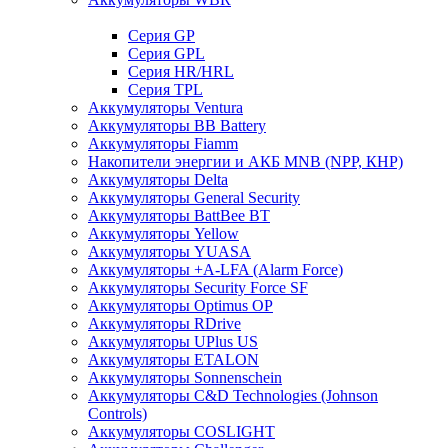
Cерия GP
Серия GPL
Серия HR/HRL
Серия TPL
Аккумуляторы Ventura
Аккумуляторы BB Battery
Аккумуляторы Fiamm
Накопители энергии и АКБ MNB (NPP, КНР)
Аккумуляторы Delta
Аккумуляторы General Security
Аккумуляторы BattBee BT
Аккумуляторы Yellow
Аккумуляторы YUASA
Аккумуляторы +A-LFA (Alarm Force)
Аккумуляторы Security Force SF
Аккумуляторы Optimus OP
Аккумуляторы RDrive
Аккумуляторы UPlus US
Аккумуляторы ETALON
Аккумуляторы Sonnenschein
Аккумуляторы С&D Technologies (Johnson
Controls)
Аккумуляторы COSLIGHT