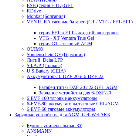
ESB (серия HTL) GEL
RDrive
Monbat (Болгария)
VENTURA тяговые батареи (GT / VTG / FFT/FTT)
серия FFT и FTT - жидкий электролит
VTG - XT Ventura True Gel
серия GT - тяговый AGM
QUIMO
Sonnenschein GF (Германия)
Литий: Delta LFP
S.I.A.P. (Польша)
U.S.Battery (США)
Аккумуляторы 6-DZF-20 и 6-DZF-22
Батареи тип 6-DZF-20 / 22 GEL-AGM
Зарядное устройства для 6-DZF-20
6-EVF-100 тяговые аккумуляторы
6-EVF-80 аккумуляторы тяговые GEL/AGM
6-EVF-60 тяговые аккумуляторы
Зарядные устройства для AGM, Gel, Wet АКБ
Кулон - универсальные ЗУ
ANSMANN