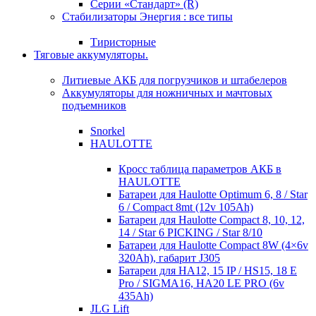
Серии «Стандарт» (R)
Стабилизаторы Энергия : все типы
Тиристорные
Тяговые аккумуляторы.
Литиевые АКБ для погрузчиков и штабелеров
Аккумуляторы для ножничных и мачтовых
подъемников
Snorkel
HAULOTTE
Кросc таблица параметров АКБ в
HAULOTTE
Батареи для Haulotte Optimum 6, 8 / Star
6 / Compact 8mt (12v 105Ah)
Батареи для Haulotte Compact 8, 10, 12,
14 / Star 6 PICKING / Star 8/10
Батареи для Haulotte Compact 8W (4×6v
320Ah), габарит J305
Батареи для HA12, 15 IP / HS15, 18 E
Pro / SIGMA16, HA20 LE PRO (6v
435Ah)
JLG Lift