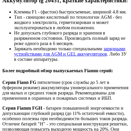
Аккумулятор fg 20451, краткие характеристики:
Клеммы F1 - (фастон) быстросъемные, шириной 4.8 мм.
Тип - свинцово кислотный по технологии AGM - без
жидкого электролита, герметизирован и может
эксплуатироваться в любом положении.
Не допускать глубокого разряда и хранения в
разряженном состоянии. Производить полный заряд не
реже одного раза в 6 месяцев.
Заряжать необходимо только специальными
зарядными
устройствами для AGM и GEL аккумуляторов
. Либо ЗУ
в составе аппаратуры.
Более подробный обзор выпускаемых Fiamm серий:
Серия Fiann FG
пятилетние (срок службы до 5 лет в
буферном режиме) аккумуляторы универсального применения
для малых и средних токов разряда. Рекомендованы для
применения в охранных и пожарных системах и ИБП.
Серия Fiamm FGH
- батареи повышенной энергоемкости и
допускающие глубокий разряд (до 11% остаточной емкости),
особенно полезны при необходимости больших токов разряда.
Отличие батарей "H" - это специальная конструкция решетки,
позволяющая повысить выходную мощность на 20%. Они