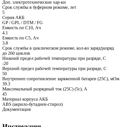
Доп. электротехнические хар-ки
Срок службы в буферном режиме, лет
5
Серия АКБ
GP / GPL / DTM / FG
Емкость по С10, Ач
4.1
Емкость по С5, Ач
3.8
Срок службы в циклическом режиме, кол-во заряд/разряд
до 260 циклов
Нижний предел рабочей температуры при разряде, С
-20
Верхний предел рабочей температуры при разряде, С
50
Внутреннее сопротивление заряженной батареи (25С), мОм
39.3
Максимальный разрядный ток (25С) (5с), А
45
Материал корпуса АКБ
ABS (акрило-бутадиен-стирол)
Документация
Инструкции