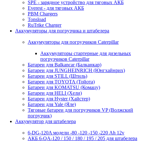
SPE - зарядное устройство для тяговых АКБ
Everest - для тяговых АКБ
PBM Chargers
Tonsload
RuTrike Charger
Аккумуляторы для погрузчика и штабелера
Аккумуляторы для погрузчиков Caterpillar
Аккумуляторы стартерные для дизельных
погрузчиков Caterpillar
Батареи для Balkancar (Балканкар)
Батареи для JUNGHEINRICH (Юнгхайнрих)
Батареи для STILL (Штиль)
Батареи для TOYOTA (Тойота)
Батареи для KOMATSU (Комацу)
Батареи для HELI (Хели)
Батареи для Hyster (Хайстер)
Батареи для Yale (Яле)
Тяговые батареи для погрузчиков VP (Волжский
погрузчик)
Аккумулятор для штабелера
6-DG-120A модели -80 -120 -150 -220 Ah 12v
АКБ 6-QA-120 / 150 / 180 / 195 / 205 для штабелера