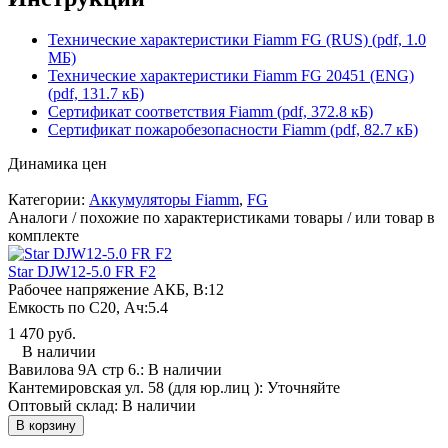
Технические характеристики Fiamm FG (RUS) (pdf, 1.0
МБ)
Технические характеристики Fiamm FG 20451 (ENG)
(pdf, 131.7 кБ)
Сертификат соответствия Fiamm (pdf, 372.8 кБ)
Сертификат пожаробезопасности Fiamm (pdf, 82.7 кБ)
Динамика цен
Категории:
Аккумуляторы Fiamm
,
FG
Аналоги / похожие по характеристиками товары / или товар в
комплекте
Star DJW12-5.0 FR F2
Рабочее напряжение АКБ, B:
12
Емкость по С20, Ач:
5.4
1 470 руб.
В наличии
Вавилова 9А стр 6.:
В наличии
Кантемировская ул. 58 (для юр.лиц ):
Уточняйте
Оптовый склад:
В наличии
В корзину