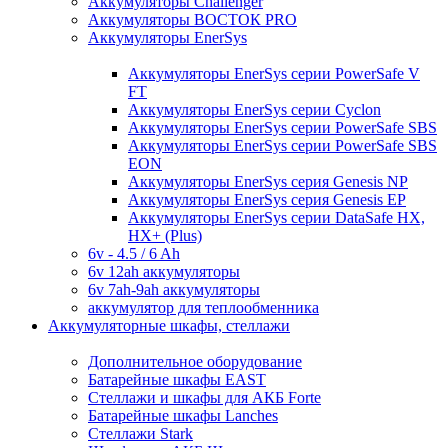
Аккумуляторы Challenger
Аккумуляторы ВОСТОК PRO
Аккумуляторы EnerSys
Аккумуляторы EnerSys серии PowerSafe V
FT
Аккумуляторы EnerSys серии Cyclon
Аккумуляторы EnerSys серии PowerSafe SBS
Аккумуляторы EnerSys серии PowerSafe SBS
EON
Аккумуляторы EnerSys серия Genesis NP
Аккумуляторы EnerSys серия Genesis EP
Аккумуляторы EnerSys серии DataSafe HX,
HX+ (Plus)
6v - 4.5 / 6 Ah
6v 12ah аккумуляторы
6v 7ah-9ah аккумуляторы
аккумулятор для теплообменника
Аккумуляторные шкафы, стеллажи
Дополнительное оборудование
Батарейные шкафы EAST
Стеллажи и шкафы для АКБ Forte
Батарейные шкафы Lanches
Стеллажи Stark