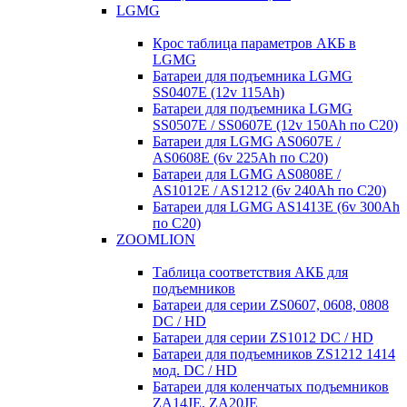
LGMG
Крос таблица параметров АКБ в
LGMG
Батареи для подъемника LGMG
SS0407E (12v 115Ah)
Батареи для подъемника LGMG
SS0507E / SS0607E (12v 150Ah по С20)
Батареи для LGMG AS0607E /
AS0608E (6v 225Ah по С20)
Батареи для LGMG AS0808E /
AS1012E / AS1212 (6v 240Ah по С20)
Батареи для LGMG AS1413E (6v 300Ah
по С20)
ZOOMLION
Таблица соответствия АКБ для
подъемников
Батареи для серии ZS0607, 0608, 0808
DC / HD
Батареи для серии ZS1012 DC / HD
Батареи для подъемников ZS1212 1414
мод. DC / HD
Батареи для коленчатых подъемников
ZA14JE, ZA20JE