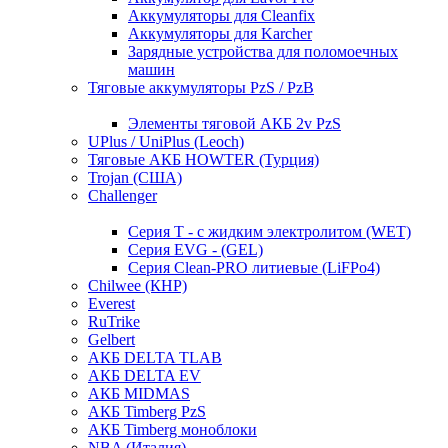
Аккумуляторы для Cleanfix
Аккумуляторы для Karcher
Зарядные устройства для поломоечных
машин
Тяговые аккумуляторы PzS / PzB
Элементы тяговой АКБ 2v PzS
UPlus / UniPlus (Leoch)
Тяговые АКБ HOWTER (Турция)
Trojan (США)
Challenger
Серия T - с жидким электролитом (WET)
Серия EVG - (GEL)
Серия Clean-PRO литиевые (LiFPo4)
Chilwee (КНР)
Everest
RuTrike
Gelbert
АКБ DELTA TLAB
АКБ DELTA EV
АКБ MIDMAS
АКБ Timberg PzS
АКБ Timberg моноблоки
NBA (Италия)