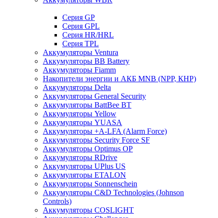
Cерия GP
Серия GPL
Серия HR/HRL
Серия TPL
Аккумуляторы Ventura
Аккумуляторы BB Battery
Аккумуляторы Fiamm
Накопители энергии и АКБ MNB (NPP, КНР)
Аккумуляторы Delta
Аккумуляторы General Security
Аккумуляторы BattBee BT
Аккумуляторы Yellow
Аккумуляторы YUASA
Аккумуляторы +A-LFA (Alarm Force)
Аккумуляторы Security Force SF
Аккумуляторы Optimus OP
Аккумуляторы RDrive
Аккумуляторы UPlus US
Аккумуляторы ETALON
Аккумуляторы Sonnenschein
Аккумуляторы С&D Technologies (Johnson
Controls)
Аккумуляторы COSLIGHT