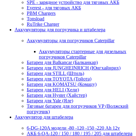
SPE - зарядное устройство для тяговых АКБ
Everest - для тяговых АКБ
PBM Chargers
Tonsload
RuTrike Charger
Аккумуляторы для погрузчика и штабелера
Аккумуляторы для погрузчиков Caterpillar
Аккумуляторы стартерные для дизельных
погрузчиков Caterpillar
Батареи для Balkancar (Балканкар)
Батареи для JUNGHEINRICH (Юнгхайнрих)
Батареи для STILL (Штиль)
Батареи для TOYOTA (Тойота)
Батареи для KOMATSU (Комацу)
Батареи для HELI (Хели)
Батареи для Hyster (Хайстер)
Батареи для Yale (Яле)
Тяговые батареи для погрузчиков VP (Волжский
погрузчик)
Аккумулятор для штабелера
6-DG-120A модели -80 -120 -150 -220 Ah 12v
АКБ 6-QA-120 / 150 / 180 / 195 / 205 для штабелера