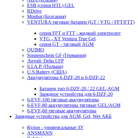
ESB (серия HTL) GEL
RDrive
Monbat (Болгария)
VENTURA тяговые батареи (GT / VTG / FFT/FTT)
серия FFT и FTT - жидкий электролит
VTG - XT Ventura True Gel
серия GT - тяговый AGM
QUIMO
Sonnenschein GF (Германия)
Литий: Delta LFP
S.I.A.P. (Польша)
U.S.Battery (США)
Аккумуляторы 6-DZF-20 и 6-DZF-22
Батареи тип 6-DZF-20 / 22 GEL-AGM
Зарядное устройства для 6-DZF-20
6-EVF-100 тяговые аккумуляторы
6-EVF-80 аккумуляторы тяговые GEL/AGM
6-EVF-60 тяговые аккумуляторы
Зарядные устройства для AGM, Gel, Wet АКБ
Кулон - универсальные ЗУ
ANSMANN