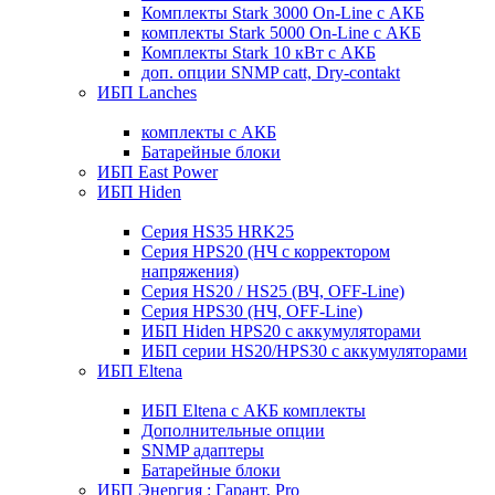
Комплекты Stark 3000 On-Line с АКБ
комплекты Stark 5000 On-Line с АКБ
Комплекты Stark 10 кВт с АКБ
доп. опции SNMP catt, Dry-contakt
ИБП Lanches
комплекты с АКБ
Батарейные блоки
ИБП East Power
ИБП Hiden
Серия HS35 HRK25
Серия HPS20 (НЧ с корректором
напряжения)
Серия HS20 / HS25 (ВЧ, OFF-Line)
Серия HPS30 (НЧ, OFF-Line)
ИБП Hiden HPS20 с аккумуляторами
ИБП серии HS20/HPS30 с аккумуляторами
ИБП Eltena
ИБП Eltena с АКБ комплекты
Дополнительные опции
SNMP адаптеры
Батарейные блоки
ИБП Энергия : Гарант, Pro