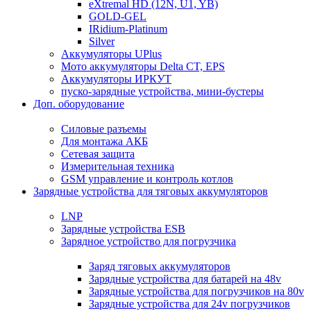
eXtremal HD (12N, U1, YB)
GOLD-GEL
IRidium-Platinum
Silver
Аккумуляторы UPlus
Мото аккумуляторы Delta CT, EPS
Аккумуляторы ИРКУТ
пуско-зарядные устройства, мини-бустеры
Доп. оборудование
Силовые разъемы
Для монтажа АКБ
Сетевая защита
Измерительная техника
GSM управление и контроль котлов
Зарядные устройства для тяговых аккумуляторов
LNP
Зарядные устройства ESB
Зарядное устройство для погрузчика
Заряд тяговых аккумуляторов
Зарядные устройства для батарей на 48v
Зарядные устройства для погрузчиков на 80v
Зарядные устройства для 24v погрузчиков