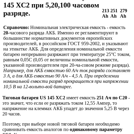
145 XC2 при 5,20,100 часовом
213
251
279
разряде.
Ah
Ah
Ah
Справочно:
Номинальная электрическая емкость - емкость
20
-часового разряда АКБ. Именно ее регламентируют в
большинстве нормативных документов европейских
производителей, в российском ГОСТ 959-2002, и указывают
на этикетке АКБ. Для определения номинальной емкости
батарею непрерывно разряжают при температуре 25°С током,
равным 0,05С (0,05 от величины номинальной емкости,
указанной производителем при 20-ча-совом режиме разряда).
Например, для АКБ емкостью 60 А/ч ток разряда составляет
3 А, а для АКБ емкостью 90 А/ч - 4,5 А. При определении
номинальной емкости разряд прекращается при напряжении
10,5 В на 12-вольто-вой батарее
.
Тяговая батарея US 145 XC2
имеет емкость
251 Ач по С20
-
это значит, что если ее разряжать током 12,55 Ампер, то
напряжение на клеммах АКБ упадет до значения 5,25 В через
20 часов.
Поэтому, при выборе новой тяговой батареи необходимо
сравнивать емкость аналогов по
одинаковому параметру