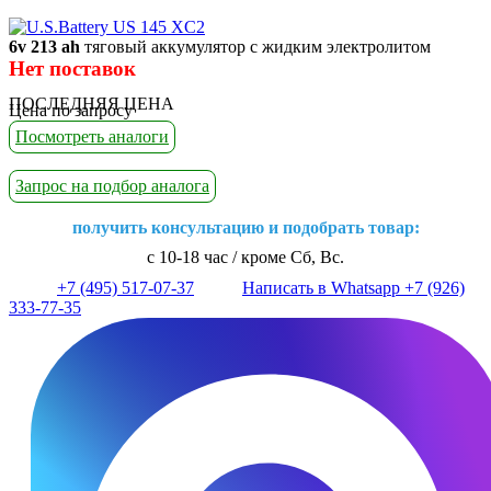
6v 213 ah
тяговый аккумулятор с жидким электролитом
Нет поставок
ПОСЛЕДНЯЯ ЦЕНА
Цена по запросу
Посмотреть аналоги
Запрос на подбор аналога
получить консультацию и подобрать товар:
с 10-18 час / кроме Сб, Вс.
+7 (495) 517-07-37
Написать в Whatsapp +7 (926)
333-77-35