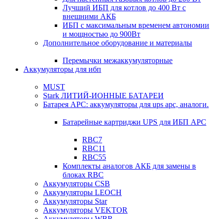
Лучший ИБП для котлов до 400 Вт с
внешними АКБ
ИБП с максимальным временем автономии
и мощностью до 900Вт
Дополнительное оборудование и материалы
Перемычки межаккумуляторные
Аккумуляторы для ибп
MUST
Stark ЛИТИЙ-ИОННЫЕ БАТАРЕИ
Батарея APC: аккумуляторы для ups apc, аналоги.
Батарейные картриджи UPS для ИБП APC
RBC7
RBC11
RBC55
Комплекты аналогов АКБ для замены в
блоках RBC
Аккумуляторы CSB
Аккумуляторы LEOCH
Аккумуляторы Star
Аккумуляторы VEKTOR
Аккумуляторы WBR