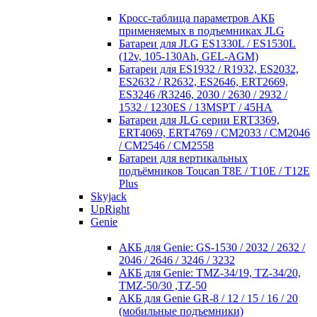
Кросc-таблица параметров АКБ
применяемых в подъемниках JLG
Батареи для JLG ES1330L / ES1530L
(12v, 105-130Ah, GEL-AGM)
Батареи для ES1932 / R1932, ES2032,
ES2632 / R2632, ES2646, ERT2669,
ES3246 /R3246, 2030 / 2630 / 2932 /
1532 / 1230ES / 13MSPT / 45HA
Батареи для JLG серии ERT3369,
ERT4069, ERT4769 / CM2033 / CM2046
/ CM2546 / CM2558
Батареи для вертикальных
подъёмников Toucan T8E / T10E / T12E
Plus
Skyjack
UpRight
Genie
АКБ для Genie: GS-1530 / 2032 / 2632 /
2046 / 2646 / 3246 / 3232
АКБ для Genie: TMZ-34/19, TZ-34/20,
TMZ-50/30 ,TZ-50
АКБ для Genie GR-8 / 12 / 15 / 16 / 20
(мобильные подъемники)