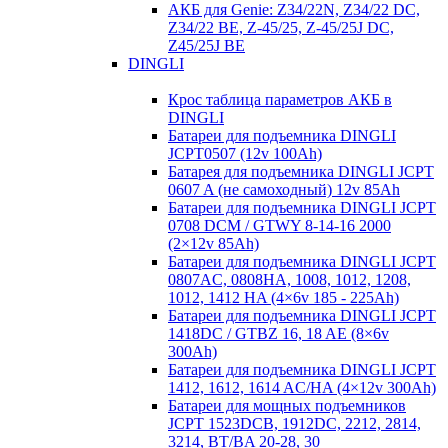
АКБ для Genie: Z34/22N, Z34/22 DC,
Z34/22 BE, Z-45/25, Z-45/25J DC,
Z45/25J BE
DINGLI
Крос таблица параметров АКБ в
DINGLI
Батареи для подъемника DINGLI
JCPT0507 (12v 100Ah)
Батарея для подъемника DINGLI JCPT
0607 A (не самоходный) 12v 85Ah
Батареи для подъемника DINGLI JCPT
0708 DCM / GTWY 8-14-16 2000
(2×12v 85Ah)
Батареи для подъемника DINGLI JCPT
0807AC, 0808HA, 1008, 1012, 1208,
1012, 1412 HA (4×6v 185 - 225Ah)
Батареи для подъемника DINGLI JCPT
1418DC / GTBZ 16, 18 AE (8×6v
300Ah)
Батареи для подъемника DINGLI JCPT
1412, 1612, 1614 AC/HA (4×12v 300Ah)
Батареи для мощных подъемников
JCPT 1523DCB, 1912DC, 2212, 2814,
3214, BT/BA 20-28, 30