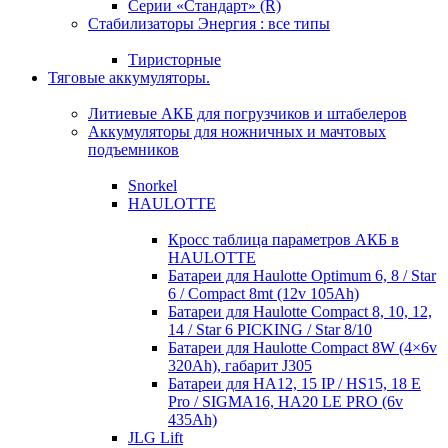
Серии «Стандарт» (R)
Стабилизаторы Энергия : все типы
Тиристорные
Тяговые аккумуляторы.
Литиевые АКБ для погрузчиков и штабелеров
Аккумуляторы для ножничных и мачтовых
подъемников
Snorkel
HAULOTTE
Кросc таблица параметров АКБ в
HAULOTTE
Батареи для Haulotte Optimum 6, 8 / Star
6 / Compact 8mt (12v 105Ah)
Батареи для Haulotte Compact 8, 10, 12,
14 / Star 6 PICKING / Star 8/10
Батареи для Haulotte Compact 8W (4×6v
320Ah), габарит J305
Батареи для HA12, 15 IP / HS15, 18 E
Pro / SIGMA16, HA20 LE PRO (6v
435Ah)
JLG Lift