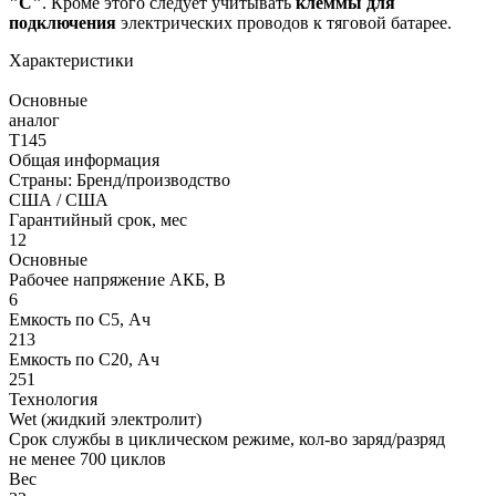
"С"
. Кроме этого следует учитывать
клеммы для
подключения
электрических проводов к тяговой батарее.
Характеристики
Основные
аналог
T145
Общая информация
Страны: Бренд/производство
США / США
Гарантийный срок, мес
12
Основные
Рабочее напряжение АКБ, B
6
Емкость по С5, Ач
213
Емкость по С20, Ач
251
Технология
Wet (жидкий электролит)
Срок службы в циклическом режиме, кол-во заряд/разряд
не менее 700 циклов
Вес