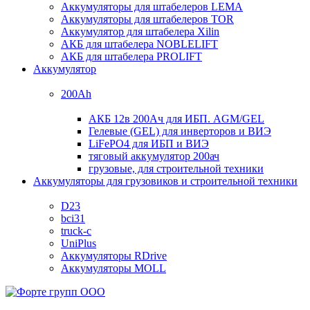
Аккумуляторы для штабелеров LEMA
Аккумуляторы для штабелеров TOR
Аккумулятор для штабелера Xilin
АКБ для штабелера NOBLELIFT
АКБ для штабелера PROLIFT
Аккумулятор
200Ah
АКБ 12в 200Ач для ИБП. AGM/GEL
Гелевые (GEL) для инверторов и ВИЭ
LiFePO4 для ИБП и ВИЭ
тяговый аккумулятор 200ач
грузовые, для строительной техники
Аккумуляторы для грузовиков и строительной техники
D23
bci31
truck-c
UniPlus
Аккумуляторы RDrive
Аккумуляторы MOLL