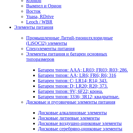
Robiton
Вымпел и Орион
Восток
Yuasa, RDrive
Leoch / WBR
Элементы питания
Промышленные Литий-тионилхлоридные
(LiSOCl2) элементы
Спецэлементы питания
Элементы питания и батареи основных
типоразмеров
Батареи типов: AAA; LR03; FR03; R03; 286.
Батареи типов: AA; LR6; FR6; R6; 316
Батареи типов: C; LR14; R14; 343.
Батареи типов: D; LR20; R20; 373.
Батареи типов: 9V; 6F22; крона.
Батареи типов: 3336; 3R12; квадратные.
Дисковые и пуговичные элементы питания
Дисковые алкалиновые элементы
Дисковые литиевые элементы
Дисковые воздушно-цинковые элементы
Дисковые серебряно-цинковые элементы