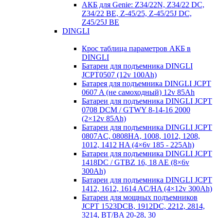
АКБ для Genie: Z34/22N, Z34/22 DC,
Z34/22 BE, Z-45/25, Z-45/25J DC,
Z45/25J BE
DINGLI
Крос таблица параметров АКБ в
DINGLI
Батареи для подъемника DINGLI
JCPT0507 (12v 100Ah)
Батарея для подъемника DINGLI JCPT
0607 A (не самоходный) 12v 85Ah
Батареи для подъемника DINGLI JCPT
0708 DCM / GTWY 8-14-16 2000
(2×12v 85Ah)
Батареи для подъемника DINGLI JCPT
0807AC, 0808HA, 1008, 1012, 1208,
1012, 1412 HA (4×6v 185 - 225Ah)
Батареи для подъемника DINGLI JCPT
1418DC / GTBZ 16, 18 AE (8×6v
300Ah)
Батареи для подъемника DINGLI JCPT
1412, 1612, 1614 AC/HA (4×12v 300Ah)
Батареи для мощных подъемников
JCPT 1523DCB, 1912DC, 2212, 2814,
3214, BT/BA 20-28, 30