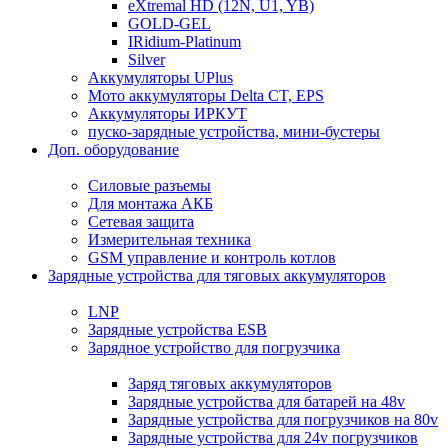
eXtremal HD (12N, U1, YB)
GOLD-GEL
IRidium-Platinum
Silver
Аккумуляторы UPlus
Мото аккумуляторы Delta CT, EPS
Аккумуляторы ИРКУТ
пуско-зарядные устройства, мини-бустеры
Доп. оборудование
Силовые разъемы
Для монтажа АКБ
Сетевая защита
Измерительная техника
GSM управление и контроль котлов
Зарядные устройства для тяговых аккумуляторов
LNP
Зарядные устройства ESB
Зарядное устройство для погрузчика
Заряд тяговых аккумуляторов
Зарядные устройства для батарей на 48v
Зарядные устройства для погрузчиков на 80v
Зарядные устройства для 24v погрузчиков