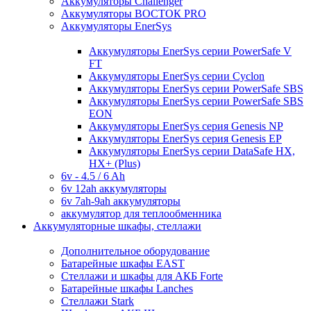
Аккумуляторы Challenger
Аккумуляторы ВОСТОК PRO
Аккумуляторы EnerSys
Аккумуляторы EnerSys серии PowerSafe V
FT
Аккумуляторы EnerSys серии Cyclon
Аккумуляторы EnerSys серии PowerSafe SBS
Аккумуляторы EnerSys серии PowerSafe SBS
EON
Аккумуляторы EnerSys серия Genesis NP
Аккумуляторы EnerSys серия Genesis EP
Аккумуляторы EnerSys серии DataSafe HX,
HX+ (Plus)
6v - 4.5 / 6 Ah
6v 12ah аккумуляторы
6v 7ah-9ah аккумуляторы
аккумулятор для теплообменника
Аккумуляторные шкафы, стеллажи
Дополнительное оборудование
Батарейные шкафы EAST
Стеллажи и шкафы для АКБ Forte
Батарейные шкафы Lanches
Стеллажи Stark