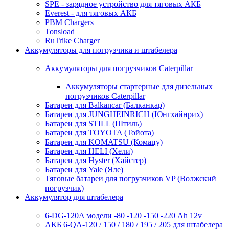
SPE - зарядное устройство для тяговых АКБ
Everest - для тяговых АКБ
PBM Chargers
Tonsload
RuTrike Charger
Аккумуляторы для погрузчика и штабелера
Аккумуляторы для погрузчиков Caterpillar
Аккумуляторы стартерные для дизельных
погрузчиков Caterpillar
Батареи для Balkancar (Балканкар)
Батареи для JUNGHEINRICH (Юнгхайнрих)
Батареи для STILL (Штиль)
Батареи для TOYOTA (Тойота)
Батареи для KOMATSU (Комацу)
Батареи для HELI (Хели)
Батареи для Hyster (Хайстер)
Батареи для Yale (Яле)
Тяговые батареи для погрузчиков VP (Волжский
погрузчик)
Аккумулятор для штабелера
6-DG-120A модели -80 -120 -150 -220 Ah 12v
АКБ 6-QA-120 / 150 / 180 / 195 / 205 для штабелера