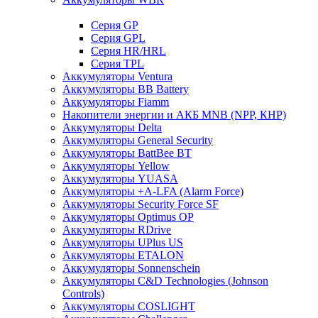
Cерия GP
Серия GPL
Серия HR/HRL
Серия TPL
Аккумуляторы Ventura
Аккумуляторы BB Battery
Аккумуляторы Fiamm
Накопители энергии и АКБ MNB (NPP, КНР)
Аккумуляторы Delta
Аккумуляторы General Security
Аккумуляторы BattBee BT
Аккумуляторы Yellow
Аккумуляторы YUASA
Аккумуляторы +A-LFA (Alarm Force)
Аккумуляторы Security Force SF
Аккумуляторы Optimus OP
Аккумуляторы RDrive
Аккумуляторы UPlus US
Аккумуляторы ETALON
Аккумуляторы Sonnenschein
Аккумуляторы С&D Technologies (Johnson
Controls)
Аккумуляторы COSLIGHT