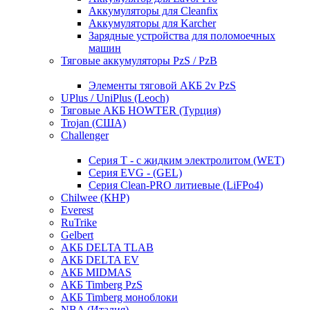
Аккумуляторы для Cleanfix
Аккумуляторы для Karcher
Зарядные устройства для поломоечных
машин
Тяговые аккумуляторы PzS / PzB
Элементы тяговой АКБ 2v PzS
UPlus / UniPlus (Leoch)
Тяговые АКБ HOWTER (Турция)
Trojan (США)
Challenger
Серия T - с жидким электролитом (WET)
Серия EVG - (GEL)
Серия Clean-PRO литиевые (LiFPo4)
Chilwee (КНР)
Everest
RuTrike
Gelbert
АКБ DELTA TLAB
АКБ DELTA EV
АКБ MIDMAS
АКБ Timberg PzS
АКБ Timberg моноблоки
NBA (Италия)