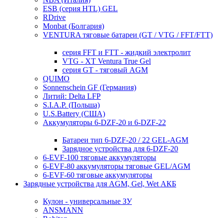
ESB (серия HTL) GEL
RDrive
Monbat (Болгария)
VENTURA тяговые батареи (GT / VTG / FFT/FTT)
серия FFT и FTT - жидкий электролит
VTG - XT Ventura True Gel
серия GT - тяговый AGM
QUIMO
Sonnenschein GF (Германия)
Литий: Delta LFP
S.I.A.P. (Польша)
U.S.Battery (США)
Аккумуляторы 6-DZF-20 и 6-DZF-22
Батареи тип 6-DZF-20 / 22 GEL-AGM
Зарядное устройства для 6-DZF-20
6-EVF-100 тяговые аккумуляторы
6-EVF-80 аккумуляторы тяговые GEL/AGM
6-EVF-60 тяговые аккумуляторы
Зарядные устройства для AGM, Gel, Wet АКБ
Кулон - универсальные ЗУ
ANSMANN