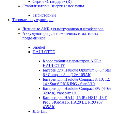
Серии «Стандарт» (R)
Стабилизаторы Энергия : все типы
Тиристорные
Тяговые аккумуляторы.
Литиевые АКБ для погрузчиков и штабелеров
Аккумуляторы для ножничных и мачтовых
подъемников
Snorkel
HAULOTTE
Кросc таблица параметров АКБ в
HAULOTTE
Батареи для Haulotte Optimum 6, 8 / Star
6 / Compact 8mt (12v 105Ah)
Батареи для Haulotte Compact 8, 10, 12,
14 / Star 6 PICKING / Star 8/10
Батареи для Haulotte Compact 8W (4×6v
320Ah), габарит J305
Батареи для HA12, 15 IP / HS15, 18 E
Pro / SIGMA16, HA20 LE PRO (6v
435Ah)
JLG Lift