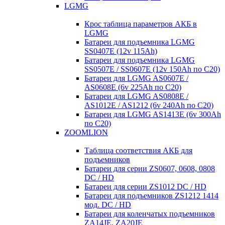
LGMG
Крос таблица параметров АКБ в
LGMG
Батареи для подъемника LGMG
SS0407E (12v 115Ah)
Батареи для подъемника LGMG
SS0507E / SS0607E (12v 150Ah по С20)
Батареи для LGMG AS0607E /
AS0608E (6v 225Ah по С20)
Батареи для LGMG AS0808E /
AS1012E / AS1212 (6v 240Ah по С20)
Батареи для LGMG AS1413E (6v 300Ah
по С20)
ZOOMLION
Таблица соответствия АКБ для
подъемников
Батареи для серии ZS0607, 0608, 0808
DC / HD
Батареи для серии ZS1012 DC / HD
Батареи для подъемников ZS1212 1414
мод. DC / HD
Батареи для коленчатых подъемников
ZA14JE, ZA20JE