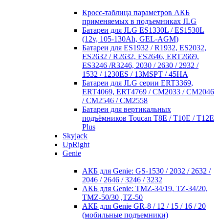
Кросc-таблица параметров АКБ
применяемых в подъемниках JLG
Батареи для JLG ES1330L / ES1530L
(12v, 105-130Ah, GEL-AGM)
Батареи для ES1932 / R1932, ES2032,
ES2632 / R2632, ES2646, ERT2669,
ES3246 /R3246, 2030 / 2630 / 2932 /
1532 / 1230ES / 13MSPT / 45HA
Батареи для JLG серии ERT3369,
ERT4069, ERT4769 / CM2033 / CM2046
/ CM2546 / CM2558
Батареи для вертикальных
подъёмников Toucan T8E / T10E / T12E
Plus
Skyjack
UpRight
Genie
АКБ для Genie: GS-1530 / 2032 / 2632 /
2046 / 2646 / 3246 / 3232
АКБ для Genie: TMZ-34/19, TZ-34/20,
TMZ-50/30 ,TZ-50
АКБ для Genie GR-8 / 12 / 15 / 16 / 20
(мобильные подъемники)