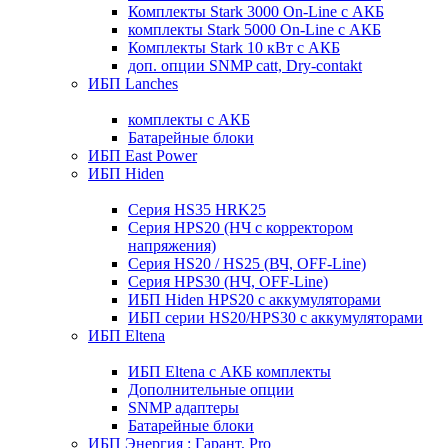
Комплекты Stark 3000 On-Line с АКБ
комплекты Stark 5000 On-Line с АКБ
Комплекты Stark 10 кВт с АКБ
доп. опции SNMP catt, Dry-contakt
ИБП Lanches
комплекты с АКБ
Батарейные блоки
ИБП East Power
ИБП Hiden
Серия HS35 HRK25
Серия HPS20 (НЧ с корректором
напряжения)
Серия HS20 / HS25 (ВЧ, OFF-Line)
Серия HPS30 (НЧ, OFF-Line)
ИБП Hiden HPS20 с аккумуляторами
ИБП серии HS20/HPS30 с аккумуляторами
ИБП Eltena
ИБП Eltena с АКБ комплекты
Дополнительные опции
SNMP адаптеры
Батарейные блоки
ИБП Энергия : Гарант, Pro