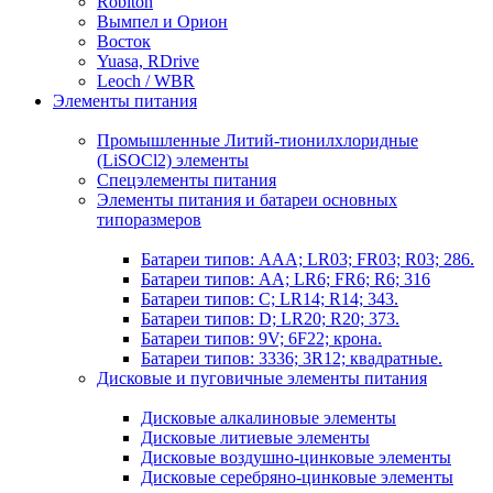
Robiton
Вымпел и Орион
Восток
Yuasa, RDrive
Leoch / WBR
Элементы питания
Промышленные Литий-тионилхлоридные
(LiSOCl2) элементы
Спецэлементы питания
Элементы питания и батареи основных
типоразмеров
Батареи типов: AAA; LR03; FR03; R03; 286.
Батареи типов: AA; LR6; FR6; R6; 316
Батареи типов: C; LR14; R14; 343.
Батареи типов: D; LR20; R20; 373.
Батареи типов: 9V; 6F22; крона.
Батареи типов: 3336; 3R12; квадратные.
Дисковые и пуговичные элементы питания
Дисковые алкалиновые элементы
Дисковые литиевые элементы
Дисковые воздушно-цинковые элементы
Дисковые серебряно-цинковые элементы