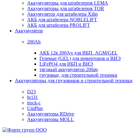
Аккумуляторы для штабелеров LEMA
Аккумуляторы для штабелеров TOR
Аккумулятор для штабелера Xilin
АКБ для штабелера NOBLELIFT
АКБ для штабелера PROLIFT
Аккумулятор
200Ah
АКБ 12в 200Ач для ИБП. AGM/GEL
Гелевые (GEL) для инверторов и ВИЭ
LiFePO4 для ИБП и ВИЭ
тяговый аккумулятор 200ач
грузовые, для строительной техники
Аккумуляторы для грузовиков и строительной техники
D23
bci31
truck-c
UniPlus
Аккумуляторы RDrive
Аккумуляторы MOLL