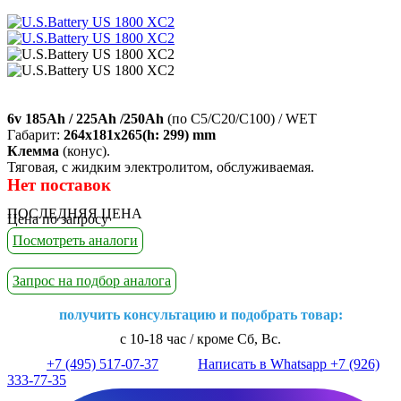
6v 185Ah / 225Ah /250Ah
(по C5/C20/C100) / WET
Габарит:
264х181х265(h: 299) mm
Клемма
(конус).
Тяговая, с жидким электролитом, обслуживаемая.
Нет поставок
ПОСЛЕДНЯЯ ЦЕНА
Цена по запросу
Посмотреть аналоги
Запрос на подбор аналога
получить консультацию и подобрать товар:
с 10-18 час / кроме Сб, Вс.
+7 (495) 517-07-37
Написать в Whatsapp +7 (926)
333-77-35