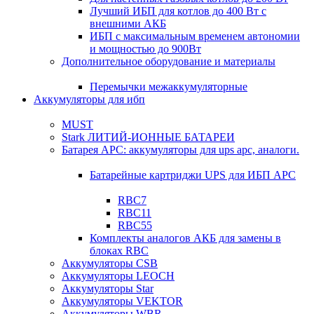
Лучший ИБП для котлов до 400 Вт с
внешними АКБ
ИБП с максимальным временем автономии
и мощностью до 900Вт
Дополнительное оборудование и материалы
Перемычки межаккумуляторные
Аккумуляторы для ибп
MUST
Stark ЛИТИЙ-ИОННЫЕ БАТАРЕИ
Батарея APC: аккумуляторы для ups apc, аналоги.
Батарейные картриджи UPS для ИБП APC
RBC7
RBC11
RBC55
Комплекты аналогов АКБ для замены в
блоках RBC
Аккумуляторы CSB
Аккумуляторы LEOCH
Аккумуляторы Star
Аккумуляторы VEKTOR
Аккумуляторы WBR