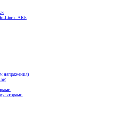
КБ
On-Line с АКБ
ом напряжения)
ne)
орами
муляторами