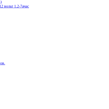
в)
 вольт 1.2-7ачас
ов.