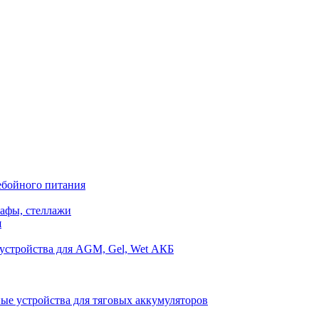
ебойного питания
афы, стеллажи
я
устройства для AGM, Gel, Wet АКБ
ые устройства для тяговых аккумуляторов