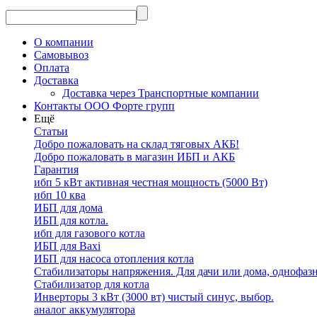
О компании
Самовывоз
Оплата
Доставка
Доставка через Транспортные компании
Контакты ООО Форте групп
Ещё
Статьи
Добро пожаловать на склад тяговых АКБ!
Добро пожаловать в магазин ИБП и АКБ
Гарантия
ибп 5 кВт активная честная мощность (5000 Вт)
ибп 10 ква
ИБП для дома
ИБП для котла.
ибп для газового котла
ИБП для Baxi
ИБП для насоса отопления котла
Стабилизаторы напряжения. Для дачи или дома, однофаз
Стабилизатор для котла
Инверторы 3 кВт (3000 вт) чистый синус, выбор.
аналог аккумулятора