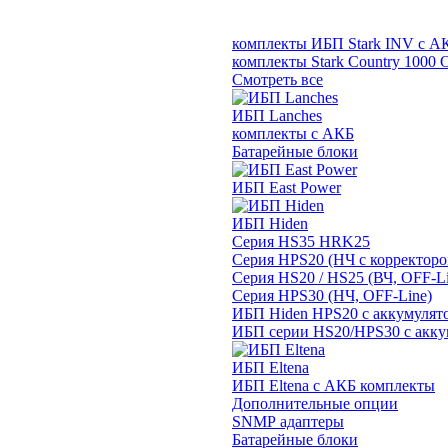
комплекты ИБП Stark INV с А
комплекты Stark Country 1000 
Смотреть все
ИБП Lanches
комплекты с АКБ
Батарейные блоки
ИБП East Power
ИБП Hiden
Серия HS35 HRK25
Серия HPS20 (НЧ с корректор
Серия HS20 / HS25 (ВЧ, OFF-Li
Серия HPS30 (НЧ, OFF-Line)
ИБП Hiden HPS20 с аккумулят
ИБП серии HS20/HPS30 с акку
ИБП Eltena
ИБП Eltena с АКБ комплекты
Дополнительные опции
SNMP адаптеры
Батарейные блоки