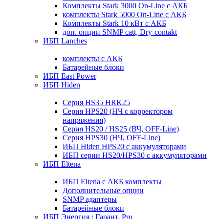
Комплекты Stark 3000 On-Line с АКБ
комплекты Stark 5000 On-Line с АКБ
Комплекты Stark 10 кВт с АКБ
доп. опции SNMP catt, Dry-contakt
ИБП Lanches
комплекты с АКБ
Батарейные блоки
ИБП East Power
ИБП Hiden
Серия HS35 HRK25
Серия HPS20 (НЧ с корректором
напряжения)
Серия HS20 / HS25 (ВЧ, OFF-Line)
Серия HPS30 (НЧ, OFF-Line)
ИБП Hiden HPS20 с аккумуляторами
ИБП серии HS20/HPS30 с аккумуляторами
ИБП Eltena
ИБП Eltena с АКБ комплекты
Дополнительные опции
SNMP адаптеры
Батарейные блоки
ИБП Энергия : Гарант, Pro