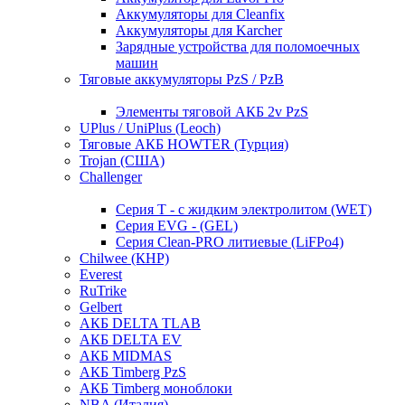
Аккумуляторы для Cleanfix
Аккумуляторы для Karcher
Зарядные устройства для поломоечных
машин
Тяговые аккумуляторы PzS / PzB
Элементы тяговой АКБ 2v PzS
UPlus / UniPlus (Leoch)
Тяговые АКБ HOWTER (Турция)
Trojan (США)
Challenger
Серия T - с жидким электролитом (WET)
Серия EVG - (GEL)
Серия Clean-PRO литиевые (LiFPo4)
Chilwee (КНР)
Everest
RuTrike
Gelbert
АКБ DELTA TLAB
АКБ DELTA EV
АКБ MIDMAS
АКБ Timberg PzS
АКБ Timberg моноблоки
NBA (Италия)