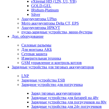
eXtremal HD (12N, U1, YB)
GOLD-GEL
IRidium-Platinum
Silver
Аккумуляторы UPlus
Мото аккумуляторы Delta CT, EPS
Аккумуляторы ИРКУТ
пуско-зарядные устройства, мини-бустеры
Доп. оборудование
Силовые разъемы
Для монтажа АКБ
Сетевая защита
Измерительная техника
GSM управление и контроль котлов
Зарядные устройства для тяговых аккумуляторов
LNP
Зарядные устройства ESB
Зарядное устройство для погрузчика
Заряд тяговых аккумуляторов
Зарядные устройства для батарей на 48v
Зарядные устройства для погрузчиков на 80v
Зарядные устройства для 24v погрузчиков