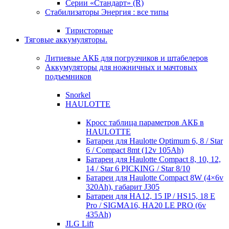
Серии «Стандарт» (R)
Стабилизаторы Энергия : все типы
Тиристорные
Тяговые аккумуляторы.
Литиевые АКБ для погрузчиков и штабелеров
Аккумуляторы для ножничных и мачтовых
подъемников
Snorkel
HAULOTTE
Кросc таблица параметров АКБ в
HAULOTTE
Батареи для Haulotte Optimum 6, 8 / Star
6 / Compact 8mt (12v 105Ah)
Батареи для Haulotte Compact 8, 10, 12,
14 / Star 6 PICKING / Star 8/10
Батареи для Haulotte Compact 8W (4×6v
320Ah), габарит J305
Батареи для HA12, 15 IP / HS15, 18 E
Pro / SIGMA16, HA20 LE PRO (6v
435Ah)
JLG Lift