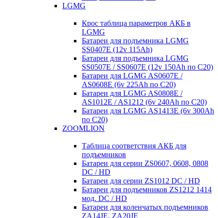
LGMG
Крос таблица параметров АКБ в
LGMG
Батареи для подъемника LGMG
SS0407E (12v 115Ah)
Батареи для подъемника LGMG
SS0507E / SS0607E (12v 150Ah по С20)
Батареи для LGMG AS0607E /
AS0608E (6v 225Ah по С20)
Батареи для LGMG AS0808E /
AS1012E / AS1212 (6v 240Ah по С20)
Батареи для LGMG AS1413E (6v 300Ah
по С20)
ZOOMLION
Таблица соответствия АКБ для
подъемников
Батареи для серии ZS0607, 0608, 0808
DC / HD
Батареи для серии ZS1012 DC / HD
Батареи для подъемников ZS1212 1414
мод. DC / HD
Батареи для коленчатых подъемников
ZA14JE, ZA20JE