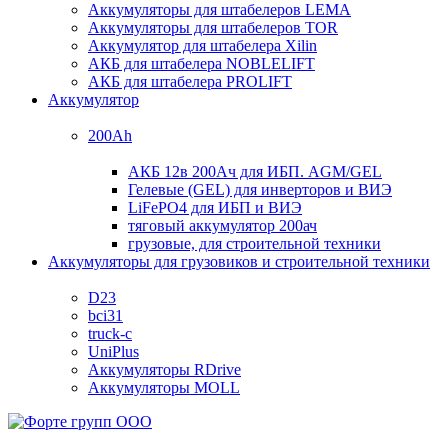
Аккумуляторы для штабелеров LEMA
Аккумуляторы для штабелеров TOR
Аккумулятор для штабелера Xilin
АКБ для штабелера NOBLELIFT
АКБ для штабелера PROLIFT
Аккумулятор
200Ah
АКБ 12в 200Ач для ИБП. AGM/GEL
Гелевые (GEL) для инверторов и ВИЭ
LiFePO4 для ИБП и ВИЭ
тяговый аккумулятор 200ач
грузовые, для строительной техники
Аккумуляторы для грузовиков и строительной техники
D23
bci31
truck-c
UniPlus
Аккумуляторы RDrive
Аккумуляторы MOLL