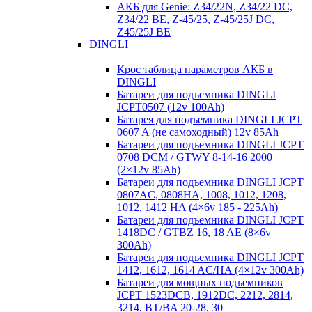
АКБ для Genie: Z34/22N, Z34/22 DC,
Z34/22 BE, Z-45/25, Z-45/25J DC,
Z45/25J BE
DINGLI
Крос таблица параметров АКБ в
DINGLI
Батареи для подъемника DINGLI
JCPT0507 (12v 100Ah)
Батарея для подъемника DINGLI JCPT
0607 A (не самоходный) 12v 85Ah
Батареи для подъемника DINGLI JCPT
0708 DCM / GTWY 8-14-16 2000
(2×12v 85Ah)
Батареи для подъемника DINGLI JCPT
0807AC, 0808HA, 1008, 1012, 1208,
1012, 1412 HA (4×6v 185 - 225Ah)
Батареи для подъемника DINGLI JCPT
1418DC / GTBZ 16, 18 AE (8×6v
300Ah)
Батареи для подъемника DINGLI JCPT
1412, 1612, 1614 AC/HA (4×12v 300Ah)
Батареи для мощных подъемников
JCPT 1523DCB, 1912DC, 2212, 2814,
3214, BT/BA 20-28, 30