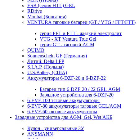
ESB (серия HTL) GEL
RDrive
Monbat (Болгария)
VENTURA тяговые батареи (GT / VTG / FFT/FTT)
серия FFT и FTT - жидкий электролит
VTG - XT Ventura True Gel
серия GT - тяговый AGM
QUIMO
Sonnenschein GF (Германия)
Литий: Delta LFP
S.I.A.P. (Польша)
U.S.Battery (США)
Аккумуляторы 6-DZF-20 и 6-DZF-22
Батареи тип 6-DZF-20 / 22 GEL-AGM
Зарядное устройства для 6-DZF-20
6-EVF-100 тяговые аккумуляторы
6-EVF-80 аккумуляторы тяговые GEL/AGM
6-EVF-60 тяговые аккумуляторы
Зарядные устройства для AGM, Gel, Wet АКБ
Кулон - универсальные ЗУ
ANSMANN