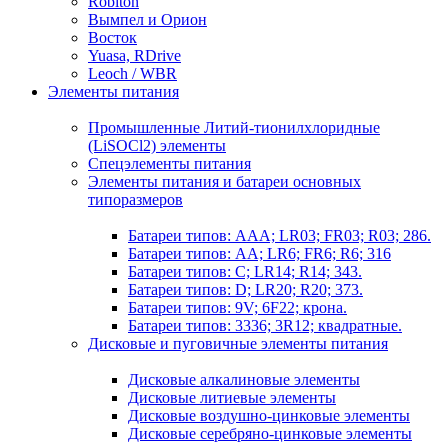
Robiton
Вымпел и Орион
Восток
Yuasa, RDrive
Leoch / WBR
Элементы питания
Промышленные Литий-тионилхлоридные
(LiSOCl2) элементы
Спецэлементы питания
Элементы питания и батареи основных
типоразмеров
Батареи типов: AAA; LR03; FR03; R03; 286.
Батареи типов: AA; LR6; FR6; R6; 316
Батареи типов: C; LR14; R14; 343.
Батареи типов: D; LR20; R20; 373.
Батареи типов: 9V; 6F22; крона.
Батареи типов: 3336; 3R12; квадратные.
Дисковые и пуговичные элементы питания
Дисковые алкалиновые элементы
Дисковые литиевые элементы
Дисковые воздушно-цинковые элементы
Дисковые серебряно-цинковые элементы