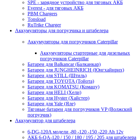
SPE - зарядное устройство для тяговых АКБ
Everest - для тяговых АКБ
PBM Chargers
Tonsload
RuTrike Charger
Аккумуляторы для погрузчика и штабелера
Аккумуляторы для погрузчиков Caterpillar
Аккумуляторы стартерные для дизельных
погрузчиков Caterpillar
Батареи для Balkancar (Балканкар)
Батареи для JUNGHEINRICH (Юнгхайнрих)
Батареи для STILL (Штиль)
Батареи для TOYOTA (Тойота)
Батареи для KOMATSU (Комацу)
Батареи для HELI (Хели)
Батареи для Hyster (Хайстер)
Батареи для Yale (Яле)
Тяговые батареи для погрузчиков VP (Волжский
погрузчик)
Аккумулятор для штабелера
6-DG-120A модели -80 -120 -150 -220 Ah 12v
АКБ 6-QA-120 / 150 / 180 / 195 / 205 для штабелера