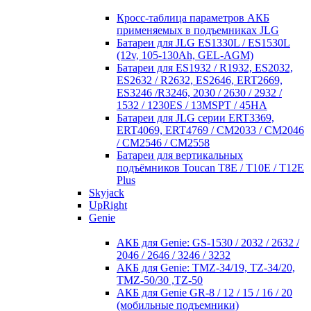
Кросc-таблица параметров АКБ
применяемых в подъемниках JLG
Батареи для JLG ES1330L / ES1530L
(12v, 105-130Ah, GEL-AGM)
Батареи для ES1932 / R1932, ES2032,
ES2632 / R2632, ES2646, ERT2669,
ES3246 /R3246, 2030 / 2630 / 2932 /
1532 / 1230ES / 13MSPT / 45HA
Батареи для JLG серии ERT3369,
ERT4069, ERT4769 / CM2033 / CM2046
/ CM2546 / CM2558
Батареи для вертикальных
подъёмников Toucan T8E / T10E / T12E
Plus
Skyjack
UpRight
Genie
АКБ для Genie: GS-1530 / 2032 / 2632 /
2046 / 2646 / 3246 / 3232
АКБ для Genie: TMZ-34/19, TZ-34/20,
TMZ-50/30 ,TZ-50
АКБ для Genie GR-8 / 12 / 15 / 16 / 20
(мобильные подъемники)