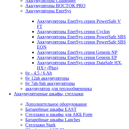
Аккумуляторы Challenger
Аккумуляторы ВОСТОК PRO
Аккумуляторы EnerSys
Аккумуляторы EnerSys серии PowerSafe V
FT
Аккумуляторы EnerSys серии Cyclon
Аккумуляторы EnerSys серии PowerSafe SBS
Аккумуляторы EnerSys серии PowerSafe SBS
EON
Аккумуляторы EnerSys серия Genesis NP
Аккумуляторы EnerSys серия Genesis EP
Аккумуляторы EnerSys серии DataSafe HX,
HX+ (Plus)
6v - 4.5 / 6 Ah
6v 12ah аккумуляторы
6v 7ah-9ah аккумуляторы
аккумулятор для теплообменника
Аккумуляторные шкафы, стеллажи
Дополнительное оборудование
Батарейные шкафы EAST
Стеллажи и шкафы для АКБ Forte
Батарейные шкафы Lanches
Стеллажи Stark