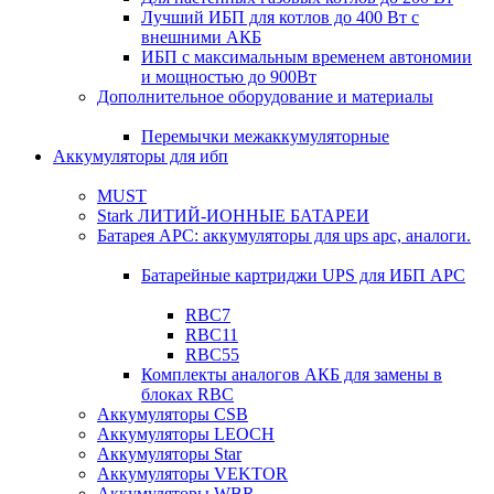
Лучший ИБП для котлов до 400 Вт с
внешними АКБ
ИБП с максимальным временем автономии
и мощностью до 900Вт
Дополнительное оборудование и материалы
Перемычки межаккумуляторные
Аккумуляторы для ибп
MUST
Stark ЛИТИЙ-ИОННЫЕ БАТАРЕИ
Батарея APC: аккумуляторы для ups apc, аналоги.
Батарейные картриджи UPS для ИБП APC
RBC7
RBC11
RBC55
Комплекты аналогов АКБ для замены в
блоках RBC
Аккумуляторы CSB
Аккумуляторы LEOCH
Аккумуляторы Star
Аккумуляторы VEKTOR
Аккумуляторы WBR