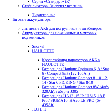
Серии «Стандарт» (R)
Стабилизаторы Энергия : все типы
Тиристорные
Тяговые аккумуляторы.
Литиевые АКБ для погрузчиков и штабелеров
Аккумуляторы для ножничных и мачтовых
подъемников
Snorkel
HAULOTTE
Кросc таблица параметров АКБ в
HAULOTTE
Батареи для Haulotte Optimum 6, 8 / Star
6 / Compact 8mt (12v 105Ah)
Батареи для Haulotte Compact 8, 10, 12,
14 / Star 6 PICKING / Star 8/10
Батареи для Haulotte Compact 8W (4×6v
320Ah), габарит J305
Батареи для HA12, 15 IP / HS15, 18 E
Pro / SIGMA16, HA20 LE PRO (6v
435Ah)
JLG Lift