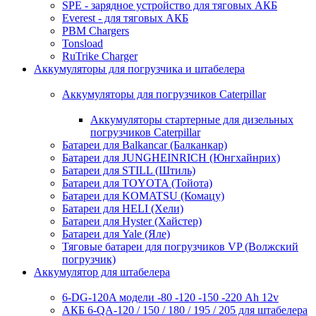
SPE - зарядное устройство для тяговых АКБ
Everest - для тяговых АКБ
PBM Chargers
Tonsload
RuTrike Charger
Аккумуляторы для погрузчика и штабелера
Аккумуляторы для погрузчиков Caterpillar
Аккумуляторы стартерные для дизельных
погрузчиков Caterpillar
Батареи для Balkancar (Балканкар)
Батареи для JUNGHEINRICH (Юнгхайнрих)
Батареи для STILL (Штиль)
Батареи для TOYOTA (Тойота)
Батареи для KOMATSU (Комацу)
Батареи для HELI (Хели)
Батареи для Hyster (Хайстер)
Батареи для Yale (Яле)
Тяговые батареи для погрузчиков VP (Волжский
погрузчик)
Аккумулятор для штабелера
6-DG-120A модели -80 -120 -150 -220 Ah 12v
АКБ 6-QA-120 / 150 / 180 / 195 / 205 для штабелера