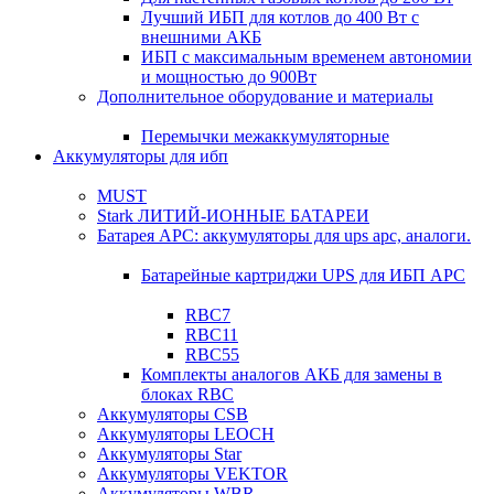
Лучший ИБП для котлов до 400 Вт с
внешними АКБ
ИБП с максимальным временем автономии
и мощностью до 900Вт
Дополнительное оборудование и материалы
Перемычки межаккумуляторные
Аккумуляторы для ибп
MUST
Stark ЛИТИЙ-ИОННЫЕ БАТАРЕИ
Батарея APC: аккумуляторы для ups apc, аналоги.
Батарейные картриджи UPS для ИБП APC
RBC7
RBC11
RBC55
Комплекты аналогов АКБ для замены в
блоках RBC
Аккумуляторы CSB
Аккумуляторы LEOCH
Аккумуляторы Star
Аккумуляторы VEKTOR
Аккумуляторы WBR