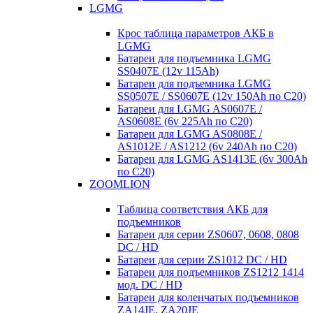
LGMG
Крос таблица параметров АКБ в
LGMG
Батареи для подъемника LGMG
SS0407E (12v 115Ah)
Батареи для подъемника LGMG
SS0507E / SS0607E (12v 150Ah по С20)
Батареи для LGMG AS0607E /
AS0608E (6v 225Ah по С20)
Батареи для LGMG AS0808E /
AS1012E / AS1212 (6v 240Ah по С20)
Батареи для LGMG AS1413E (6v 300Ah
по С20)
ZOOMLION
Таблица соответствия АКБ для
подъемников
Батареи для серии ZS0607, 0608, 0808
DC / HD
Батареи для серии ZS1012 DC / HD
Батареи для подъемников ZS1212 1414
мод. DC / HD
Батареи для коленчатых подъемников
ZA14JE, ZA20JE