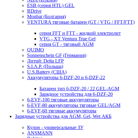
ESB (серия HTL) GEL
RDrive
Monbat (Болгария)
VENTURA тяговые батареи (GT / VTG / FFT/FTT)
серия FFT и FTT - жидкий электролит
VTG - XT Ventura True Gel
серия GT - тяговый AGM
QUIMO
Sonnenschein GF (Германия)
Литий: Delta LFP
S.I.A.P. (Польша)
U.S.Battery (США)
Аккумуляторы 6-DZF-20 и 6-DZF-22
Батареи тип 6-DZF-20 / 22 GEL-AGM
Зарядное устройства для 6-DZF-20
6-EVF-100 тяговые аккумуляторы
6-EVF-80 аккумуляторы тяговые GEL/AGM
6-EVF-60 тяговые аккумуляторы
Зарядные устройства для AGM, Gel, Wet АКБ
Кулон - универсальные ЗУ
ANSMANN