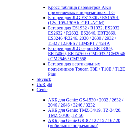
Кросc-таблица параметров АКБ
применяемых в подъемниках JLG
Батареи для JLG ES1330L / ES1530L
(12v, 105-130Ah, GEL-AGM)
Батареи для ES1932 / R1932, ES2032,
ES2632 / R2632, ES2646, ERT2669,
ES3246 /R3246, 2030 / 2630 / 2932 /
1532 / 1230ES / 13MSPT / 45HA
Батареи для JLG серии ERT3369,
ERT4069, ERT4769 / CM2033 / CM2046
/ CM2546 / CM2558
Батареи для вертикальных
подъёмников Toucan T8E / T10E / T12E
Plus
Skyjack
UpRight
Genie
АКБ для Genie: GS-1530 / 2032 / 2632 /
2046 / 2646 / 3246 / 3232
АКБ для Genie: TMZ-34/19, TZ-34/20,
TMZ-50/30 ,TZ-50
АКБ для Genie GR-8 / 12 / 15 / 16 / 20
(мобильные подъемники)