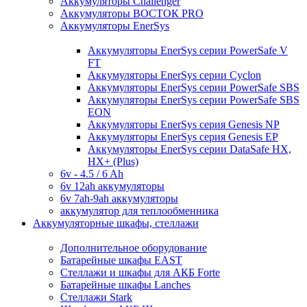
Аккумуляторы Challenger
Аккумуляторы ВОСТОК PRO
Аккумуляторы EnerSys
Аккумуляторы EnerSys серии PowerSafe V
FT
Аккумуляторы EnerSys серии Cyclon
Аккумуляторы EnerSys серии PowerSafe SBS
Аккумуляторы EnerSys серии PowerSafe SBS
EON
Аккумуляторы EnerSys серия Genesis NP
Аккумуляторы EnerSys серия Genesis EP
Аккумуляторы EnerSys серии DataSafe HX,
HX+ (Plus)
6v - 4.5 / 6 Ah
6v 12ah аккумуляторы
6v 7ah-9ah аккумуляторы
аккумулятор для теплообменника
Аккумуляторные шкафы, стеллажи
Дополнительное оборудование
Батарейные шкафы EAST
Стеллажи и шкафы для АКБ Forte
Батарейные шкафы Lanches
Стеллажи Stark