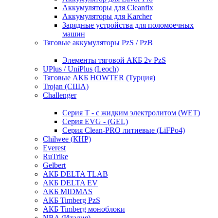
Аккумуляторы для Cleanfix
Аккумуляторы для Karcher
Зарядные устройства для поломоечных
машин
Тяговые аккумуляторы PzS / PzB
Элементы тяговой АКБ 2v PzS
UPlus / UniPlus (Leoch)
Тяговые АКБ HOWTER (Турция)
Trojan (США)
Challenger
Серия T - с жидким электролитом (WET)
Серия EVG - (GEL)
Серия Clean-PRO литиевые (LiFPo4)
Chilwee (КНР)
Everest
RuTrike
Gelbert
АКБ DELTA TLAB
АКБ DELTA EV
АКБ MIDMAS
АКБ Timberg PzS
АКБ Timberg моноблоки
NBA (Италия)