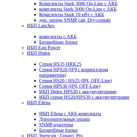
Комплекты Stark 3000 On-Line с АКБ
комплекты Stark 5000 On-Line с АКБ
Комплекты Stark 10 кВт с АКБ
доп. опции SNMP catt, Dry-contakt
ИБП Lanches
комплекты с АКБ
Батарейные блоки
ИБП East Power
ИБП Hiden
Серия HS35 HRK25
Серия HPS20 (НЧ с корректором
напряжения)
Серия HS20 / HS25 (ВЧ, OFF-Line)
Серия HPS30 (НЧ, OFF-Line)
ИБП Hiden HPS20 с аккумуляторами
ИБП серии HS20/HPS30 с аккумуляторами
ИБП Eltena
ИБП Eltena с АКБ комплекты
Дополнительные опции
SNMP адаптеры
Батарейные блоки
ИБП Энергия : Гарант, Pro