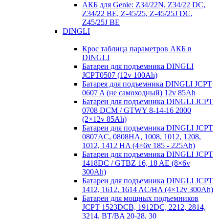
АКБ для Genie: Z34/22N, Z34/22 DC,
Z34/22 BE, Z-45/25, Z-45/25J DC,
Z45/25J BE
DINGLI
Крос таблица параметров АКБ в
DINGLI
Батареи для подъемника DINGLI
JCPT0507 (12v 100Ah)
Батарея для подъемника DINGLI JCPT
0607 A (не самоходный) 12v 85Ah
Батареи для подъемника DINGLI JCPT
0708 DCM / GTWY 8-14-16 2000
(2×12v 85Ah)
Батареи для подъемника DINGLI JCPT
0807AC, 0808HA, 1008, 1012, 1208,
1012, 1412 HA (4×6v 185 - 225Ah)
Батареи для подъемника DINGLI JCPT
1418DC / GTBZ 16, 18 AE (8×6v
300Ah)
Батареи для подъемника DINGLI JCPT
1412, 1612, 1614 AC/HA (4×12v 300Ah)
Батареи для мощных подъемников
JCPT 1523DCB, 1912DC, 2212, 2814,
3214, BT/BA 20-28, 30