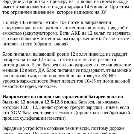
Зарядное устройство к примеру на 12 вольт, на своем выходе
имеет в зависимости от стадии зарядки 14,6 вольта. При этом
ток ограничен значением, которое написано на ЗУ.
Почему 14.6 вольта? Чтобы ток потек в направлении
аккумулятора нужна разность потенциалов между зарядкой и
емкостью (аккумулятором). Если АКБ на 12 вольт, то заряжать
его надо большим потенциалом (напряжением). Иначе ток не
потечет в него (образно говоря).
Блок питания, выдающий ровно 12 вольт никогда не зарядит
батарею на те же 12 вольт. Ток не потечет, нет разности
потенциалов. Если батарея сильно разряжена и ее напряжение
меньше 12 вольт, ДА Блок питания ее подзарядит, этим можно
воспользоваться, если под рукой не настоящего ЗУ, НО
уровень заряженности будет процентов 10-15 от номинальной
емкости батареи, не более.
Напряжение на полностью заряженной батареи должно
быть не 12 вольт, а 12,6-12,8 вольт.
Батарея, на клеммах
которой 12.0 - 12.3 вольт срочно требует зарядки - иначе, если
это AGM батарея, теряется емкость (происходит необратимый
процесс сульфатации пластин).
Зарядные устройства сложнее технически, поэтому дороже,
чем адаптеры. Поэтому часто поставщики фонарей или