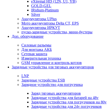
eXtremal HD (12N, U1, YB)
GOLD-GEL
IRidium-Platinum
Silver
Аккумуляторы UPlus
Мото аккумуляторы Delta CT, EPS
Аккумуляторы ИРКУТ
пуско-зарядные устройства, мини-бустеры
Доп. оборудование
Силовые разъемы
Для монтажа АКБ
Сетевая защита
Измерительная техника
GSM управление и контроль котлов
Зарядные устройства для тяговых аккумуляторов
LNP
Зарядные устройства ESB
Зарядное устройство для погрузчика
Заряд тяговых аккумуляторов
Зарядные устройства для батарей на 48v
Зарядные устройства для погрузчиков на 80v
Зарядные устройства для 24v погрузчиков