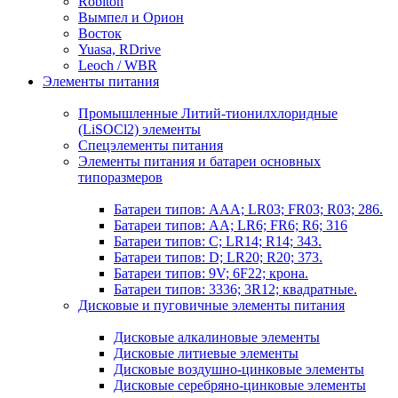
Robiton
Вымпел и Орион
Восток
Yuasa, RDrive
Leoch / WBR
Элементы питания
Промышленные Литий-тионилхлоридные
(LiSOCl2) элементы
Спецэлементы питания
Элементы питания и батареи основных
типоразмеров
Батареи типов: AAA; LR03; FR03; R03; 286.
Батареи типов: AA; LR6; FR6; R6; 316
Батареи типов: C; LR14; R14; 343.
Батареи типов: D; LR20; R20; 373.
Батареи типов: 9V; 6F22; крона.
Батареи типов: 3336; 3R12; квадратные.
Дисковые и пуговичные элементы питания
Дисковые алкалиновые элементы
Дисковые литиевые элементы
Дисковые воздушно-цинковые элементы
Дисковые серебряно-цинковые элементы