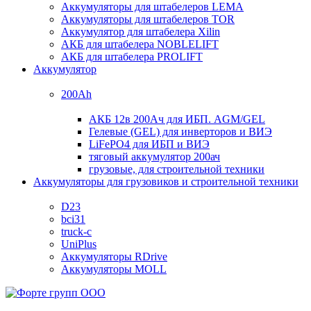
Аккумуляторы для штабелеров LEMA
Аккумуляторы для штабелеров TOR
Аккумулятор для штабелера Xilin
АКБ для штабелера NOBLELIFT
АКБ для штабелера PROLIFT
Аккумулятор
200Ah
АКБ 12в 200Ач для ИБП. AGM/GEL
Гелевые (GEL) для инверторов и ВИЭ
LiFePO4 для ИБП и ВИЭ
тяговый аккумулятор 200ач
грузовые, для строительной техники
Аккумуляторы для грузовиков и строительной техники
D23
bci31
truck-c
UniPlus
Аккумуляторы RDrive
Аккумуляторы MOLL