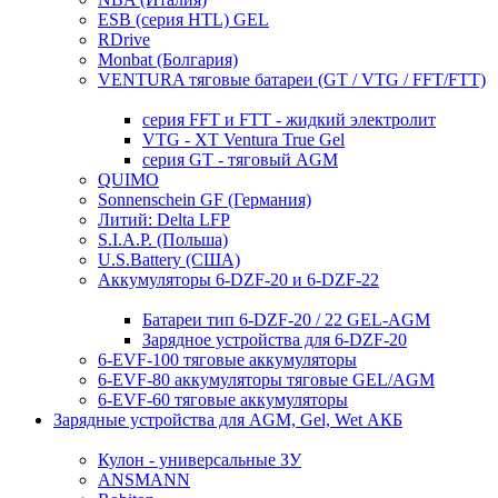
ESB (серия HTL) GEL
RDrive
Monbat (Болгария)
VENTURA тяговые батареи (GT / VTG / FFT/FTT)
серия FFT и FTT - жидкий электролит
VTG - XT Ventura True Gel
серия GT - тяговый AGM
QUIMO
Sonnenschein GF (Германия)
Литий: Delta LFP
S.I.A.P. (Польша)
U.S.Battery (США)
Аккумуляторы 6-DZF-20 и 6-DZF-22
Батареи тип 6-DZF-20 / 22 GEL-AGM
Зарядное устройства для 6-DZF-20
6-EVF-100 тяговые аккумуляторы
6-EVF-80 аккумуляторы тяговые GEL/AGM
6-EVF-60 тяговые аккумуляторы
Зарядные устройства для AGM, Gel, Wet АКБ
Кулон - универсальные ЗУ
ANSMANN