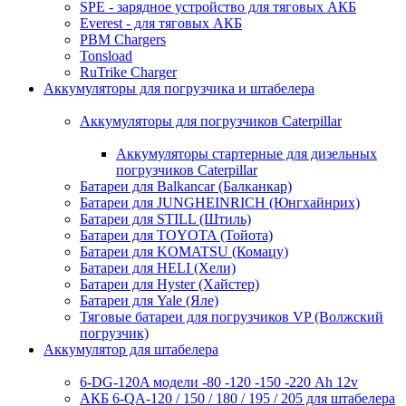
SPE - зарядное устройство для тяговых АКБ
Everest - для тяговых АКБ
PBM Chargers
Tonsload
RuTrike Charger
Аккумуляторы для погрузчика и штабелера
Аккумуляторы для погрузчиков Caterpillar
Аккумуляторы стартерные для дизельных
погрузчиков Caterpillar
Батареи для Balkancar (Балканкар)
Батареи для JUNGHEINRICH (Юнгхайнрих)
Батареи для STILL (Штиль)
Батареи для TOYOTA (Тойота)
Батареи для KOMATSU (Комацу)
Батареи для HELI (Хели)
Батареи для Hyster (Хайстер)
Батареи для Yale (Яле)
Тяговые батареи для погрузчиков VP (Волжский
погрузчик)
Аккумулятор для штабелера
6-DG-120A модели -80 -120 -150 -220 Ah 12v
АКБ 6-QA-120 / 150 / 180 / 195 / 205 для штабелера