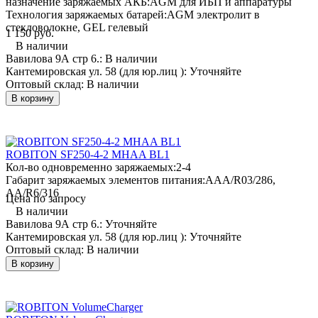
назначение заряжаемых АКБ:
AGM для ИБП и аппаратуры
Технология заряжаемых батарей:
AGM электролит в
стекловолокне, GEL гелевый
1 150 руб.
В наличии
Вавилова 9А стр 6.:
В наличии
Кантемировская ул. 58 (для юр.лиц ):
Уточняйте
Оптовый склад:
В наличии
В корзину
ROBITON SF250-4-2 MHAA BL1
Кол-во одновременно заряжаемых:
2-4
Габарит заряжаемых элементов питания:
AAA/R03/286,
AA/R6/316
Цена по запросу
В наличии
Вавилова 9А стр 6.:
Уточняйте
Кантемировская ул. 58 (для юр.лиц ):
Уточняйте
Оптовый склад:
В наличии
В корзину