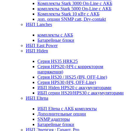
Комплекты Stark 3000 On-Line с АКБ
комплекты Stark 5000 On-Line с АКБ
Комплекты Stark 10 кВт с АКБ
доп. опции SNMP catt, Dry-contakt
ИБП Lanches
комплекты с АКБ
Батарейные блоки
ИБП East Power
ИБП Hiden
Серия HS35 HRK25
Серия HPS20 (НЧ с корректором
напряжения)
Серия HS20 / HS25 (ВЧ, OFF-Line)
Серия HPS30 (НЧ, OFF-Line)
ИБП Hiden HPS20 с аккумуляторами
ИБП серии HS20/HPS30 с аккумуляторами
ИБП Eltena
ИБП Eltena с АКБ комплекты
Дополнительные опции
SNMP адаптеры
Батарейные блоки
ИБП Энергия : Гарант, Pro