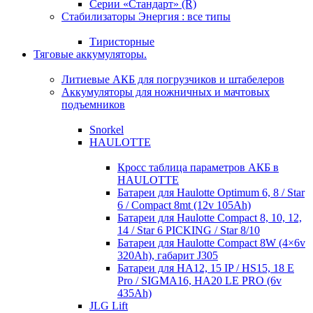
Серии «Стандарт» (R)
Стабилизаторы Энергия : все типы
Тиристорные
Тяговые аккумуляторы.
Литиевые АКБ для погрузчиков и штабелеров
Аккумуляторы для ножничных и мачтовых
подъемников
Snorkel
HAULOTTE
Кросc таблица параметров АКБ в
HAULOTTE
Батареи для Haulotte Optimum 6, 8 / Star
6 / Compact 8mt (12v 105Ah)
Батареи для Haulotte Compact 8, 10, 12,
14 / Star 6 PICKING / Star 8/10
Батареи для Haulotte Compact 8W (4×6v
320Ah), габарит J305
Батареи для HA12, 15 IP / HS15, 18 E
Pro / SIGMA16, HA20 LE PRO (6v
435Ah)
JLG Lift