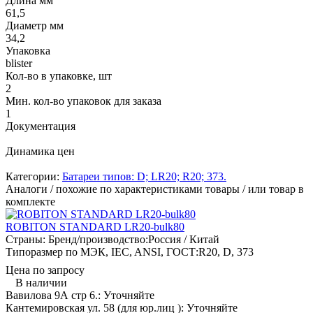
Длина мм
61,5
Диаметр мм
34,2
Упаковка
blister
Кол-во в упаковке, шт
2
Мин. кол-во упаковок для заказа
1
Документация
Динамика цен
Категории:
Батареи типов: D; LR20; R20; 373.
Аналоги / похожие по характеристиками товары / или товар в
комплекте
ROBITON STANDARD LR20-bulk80
Страны: Бренд/производство:
Россия / Китай
Типоразмер по МЭК, IEC, ANSI, ГОСТ:
R20, D, 373
Цена по запросу
В наличии
Вавилова 9А стр 6.:
Уточняйте
Кантемировская ул. 58 (для юр.лиц ):
Уточняйте