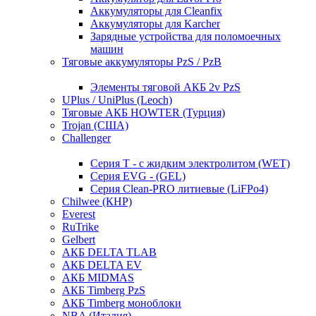
Аккумуляторы для Cleanfix
Аккумуляторы для Karcher
Зарядные устройства для поломоечных
машин
Тяговые аккумуляторы PzS / PzB
Элементы тяговой АКБ 2v PzS
UPlus / UniPlus (Leoch)
Тяговые АКБ HOWTER (Турция)
Trojan (США)
Challenger
Серия T - с жидким электролитом (WET)
Серия EVG - (GEL)
Серия Clean-PRO литиевые (LiFPo4)
Chilwee (КНР)
Everest
RuTrike
Gelbert
АКБ DELTA TLAB
АКБ DELTA EV
АКБ MIDMAS
АКБ Timberg PzS
АКБ Timberg моноблоки
NBA (Италия)