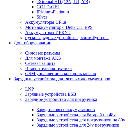
eXtremal HD (12N, U1, YB)
GOLD-GEL
IRidium-Platinum
Silver
Аккумуляторы UPlus
Мото аккумуляторы Delta CT, EPS
Аккумуляторы ИРКУТ
пуско-зарядные устройства, мини-бустеры
Доп. оборудование
Силовые разъемы
Для монтажа АКБ
Сетевая защита
Измерительная техника
GSM управление и контроль котлов
Зарядные устройства для тяговых аккумуляторов
LNP
Зарядные устройства ESB
Зарядное устройство для погрузчика
Заряд тяговых аккумуляторов
Зарядные устройства для батарей на 48v
Зарядные устройства для погрузчиков на 80v
Зарядные устройства для 24v погрузчиков