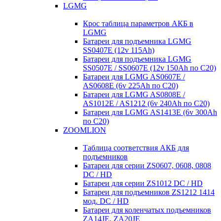
LGMG
Крос таблица параметров АКБ в
LGMG
Батареи для подъемника LGMG
SS0407E (12v 115Ah)
Батареи для подъемника LGMG
SS0507E / SS0607E (12v 150Ah по С20)
Батареи для LGMG AS0607E /
AS0608E (6v 225Ah по С20)
Батареи для LGMG AS0808E /
AS1012E / AS1212 (6v 240Ah по С20)
Батареи для LGMG AS1413E (6v 300Ah
по С20)
ZOOMLION
Таблица соответствия АКБ для
подъемников
Батареи для серии ZS0607, 0608, 0808
DC / HD
Батареи для серии ZS1012 DC / HD
Батареи для подъемников ZS1212 1414
мод. DC / HD
Батареи для коленчатых подъемников
ZA14JE, ZA20JE