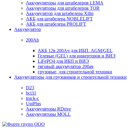
Аккумуляторы для штабелеров LEMA
Аккумуляторы для штабелеров TOR
Аккумулятор для штабелера Xilin
АКБ для штабелера NOBLELIFT
АКБ для штабелера PROLIFT
Аккумулятор
200Ah
АКБ 12в 200Ач для ИБП. AGM/GEL
Гелевые (GEL) для инверторов и ВИЭ
LiFePO4 для ИБП и ВИЭ
тяговый аккумулятор 200ач
грузовые, для строительной техники
Аккумуляторы для грузовиков и строительной техники
D23
bci31
truck-c
UniPlus
Аккумуляторы RDrive
Аккумуляторы MOLL