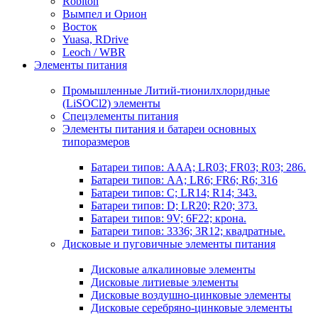
Robiton
Вымпел и Орион
Восток
Yuasa, RDrive
Leoch / WBR
Элементы питания
Промышленные Литий-тионилхлоридные
(LiSOCl2) элементы
Спецэлементы питания
Элементы питания и батареи основных
типоразмеров
Батареи типов: AAA; LR03; FR03; R03; 286.
Батареи типов: AA; LR6; FR6; R6; 316
Батареи типов: C; LR14; R14; 343.
Батареи типов: D; LR20; R20; 373.
Батареи типов: 9V; 6F22; крона.
Батареи типов: 3336; 3R12; квадратные.
Дисковые и пуговичные элементы питания
Дисковые алкалиновые элементы
Дисковые литиевые элементы
Дисковые воздушно-цинковые элементы
Дисковые серебряно-цинковые элементы