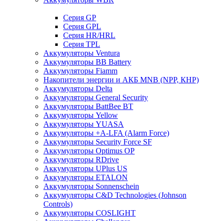
Cерия GP
Серия GPL
Серия HR/HRL
Серия TPL
Аккумуляторы Ventura
Аккумуляторы BB Battery
Аккумуляторы Fiamm
Накопители энергии и АКБ MNB (NPP, КНР)
Аккумуляторы Delta
Аккумуляторы General Security
Аккумуляторы BattBee BT
Аккумуляторы Yellow
Аккумуляторы YUASA
Аккумуляторы +A-LFA (Alarm Force)
Аккумуляторы Security Force SF
Аккумуляторы Optimus OP
Аккумуляторы RDrive
Аккумуляторы UPlus US
Аккумуляторы ETALON
Аккумуляторы Sonnenschein
Аккумуляторы С&D Technologies (Johnson
Controls)
Аккумуляторы COSLIGHT