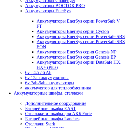
Аккумуляторы Challenger
Аккумуляторы ВОСТОК PRO
Аккумуляторы EnerSys
Аккумуляторы EnerSys серии PowerSafe V
FT
Аккумуляторы EnerSys серии Cyclon
Аккумуляторы EnerSys серии PowerSafe SBS
Аккумуляторы EnerSys серии PowerSafe SBS
EON
Аккумуляторы EnerSys серия Genesis NP
Аккумуляторы EnerSys серия Genesis EP
Аккумуляторы EnerSys серии DataSafe HX,
HX+ (Plus)
6v - 4.5 / 6 Ah
6v 12ah аккумуляторы
6v 7ah-9ah аккумуляторы
аккумулятор для теплообменника
Аккумуляторные шкафы, стеллажи
Дополнительное оборудование
Батарейные шкафы EAST
Стеллажи и шкафы для АКБ Forte
Батарейные шкафы Lanches
Стеллажи Stark