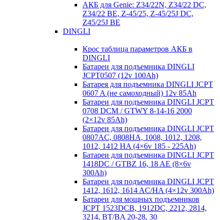
АКБ для Genie: Z34/22N, Z34/22 DC,
Z34/22 BE, Z-45/25, Z-45/25J DC,
Z45/25J BE
DINGLI
Крос таблица параметров АКБ в
DINGLI
Батареи для подъемника DINGLI
JCPT0507 (12v 100Ah)
Батарея для подъемника DINGLI JCPT
0607 A (не самоходный) 12v 85Ah
Батареи для подъемника DINGLI JCPT
0708 DCM / GTWY 8-14-16 2000
(2×12v 85Ah)
Батареи для подъемника DINGLI JCPT
0807AC, 0808HA, 1008, 1012, 1208,
1012, 1412 HA (4×6v 185 - 225Ah)
Батареи для подъемника DINGLI JCPT
1418DC / GTBZ 16, 18 AE (8×6v
300Ah)
Батареи для подъемника DINGLI JCPT
1412, 1612, 1614 AC/HA (4×12v 300Ah)
Батареи для мощных подъемников
JCPT 1523DCB, 1912DC, 2212, 2814,
3214, BT/BA 20-28, 30