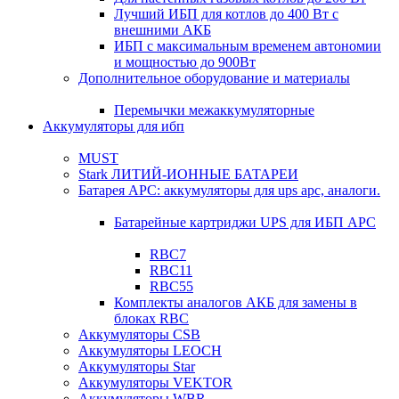
Лучший ИБП для котлов до 400 Вт с
внешними АКБ
ИБП с максимальным временем автономии
и мощностью до 900Вт
Дополнительное оборудование и материалы
Перемычки межаккумуляторные
Аккумуляторы для ибп
MUST
Stark ЛИТИЙ-ИОННЫЕ БАТАРЕИ
Батарея APC: аккумуляторы для ups apc, аналоги.
Батарейные картриджи UPS для ИБП APC
RBC7
RBC11
RBC55
Комплекты аналогов АКБ для замены в
блоках RBC
Аккумуляторы CSB
Аккумуляторы LEOCH
Аккумуляторы Star
Аккумуляторы VEKTOR
Аккумуляторы WBR