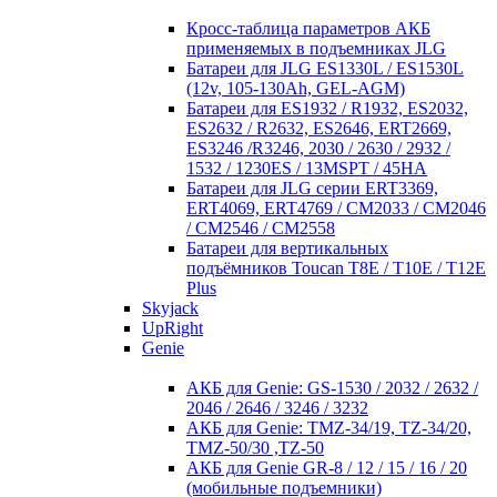
Кросc-таблица параметров АКБ
применяемых в подъемниках JLG
Батареи для JLG ES1330L / ES1530L
(12v, 105-130Ah, GEL-AGM)
Батареи для ES1932 / R1932, ES2032,
ES2632 / R2632, ES2646, ERT2669,
ES3246 /R3246, 2030 / 2630 / 2932 /
1532 / 1230ES / 13MSPT / 45HA
Батареи для JLG серии ERT3369,
ERT4069, ERT4769 / CM2033 / CM2046
/ CM2546 / CM2558
Батареи для вертикальных
подъёмников Toucan T8E / T10E / T12E
Plus
Skyjack
UpRight
Genie
АКБ для Genie: GS-1530 / 2032 / 2632 /
2046 / 2646 / 3246 / 3232
АКБ для Genie: TMZ-34/19, TZ-34/20,
TMZ-50/30 ,TZ-50
АКБ для Genie GR-8 / 12 / 15 / 16 / 20
(мобильные подъемники)