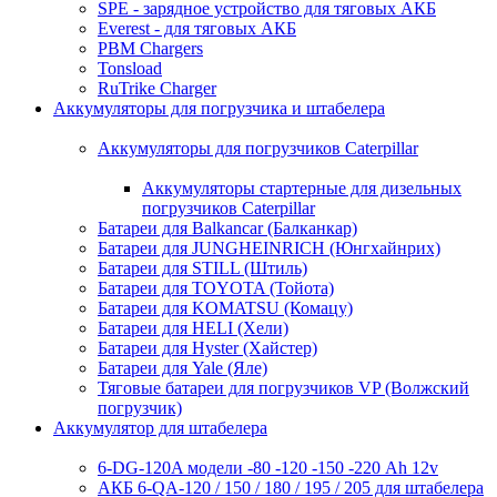
SPE - зарядное устройство для тяговых АКБ
Everest - для тяговых АКБ
PBM Chargers
Tonsload
RuTrike Charger
Аккумуляторы для погрузчика и штабелера
Аккумуляторы для погрузчиков Caterpillar
Аккумуляторы стартерные для дизельных
погрузчиков Caterpillar
Батареи для Balkancar (Балканкар)
Батареи для JUNGHEINRICH (Юнгхайнрих)
Батареи для STILL (Штиль)
Батареи для TOYOTA (Тойота)
Батареи для KOMATSU (Комацу)
Батареи для HELI (Хели)
Батареи для Hyster (Хайстер)
Батареи для Yale (Яле)
Тяговые батареи для погрузчиков VP (Волжский
погрузчик)
Аккумулятор для штабелера
6-DG-120A модели -80 -120 -150 -220 Ah 12v
АКБ 6-QA-120 / 150 / 180 / 195 / 205 для штабелера