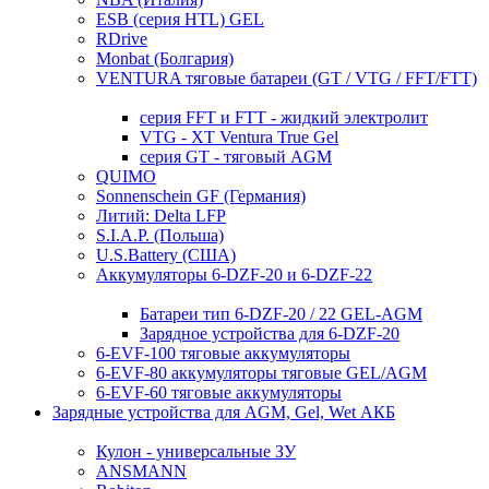
ESB (серия HTL) GEL
RDrive
Monbat (Болгария)
VENTURA тяговые батареи (GT / VTG / FFT/FTT)
серия FFT и FTT - жидкий электролит
VTG - XT Ventura True Gel
серия GT - тяговый AGM
QUIMO
Sonnenschein GF (Германия)
Литий: Delta LFP
S.I.A.P. (Польша)
U.S.Battery (США)
Аккумуляторы 6-DZF-20 и 6-DZF-22
Батареи тип 6-DZF-20 / 22 GEL-AGM
Зарядное устройства для 6-DZF-20
6-EVF-100 тяговые аккумуляторы
6-EVF-80 аккумуляторы тяговые GEL/AGM
6-EVF-60 тяговые аккумуляторы
Зарядные устройства для AGM, Gel, Wet АКБ
Кулон - универсальные ЗУ
ANSMANN