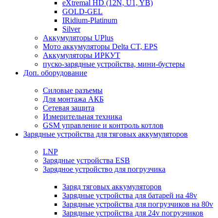
eXtremal HD (12N, U1, YB)
GOLD-GEL
IRidium-Platinum
Silver
Аккумуляторы UPlus
Мото аккумуляторы Delta CT, EPS
Аккумуляторы ИРКУТ
пуско-зарядные устройства, мини-бустеры
Доп. оборудование
Силовые разъемы
Для монтажа АКБ
Сетевая защита
Измерительная техника
GSM управление и контроль котлов
Зарядные устройства для тяговых аккумуляторов
LNP
Зарядные устройства ESB
Зарядное устройство для погрузчика
Заряд тяговых аккумуляторов
Зарядные устройства для батарей на 48v
Зарядные устройства для погрузчиков на 80v
Зарядные устройства для 24v погрузчиков