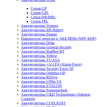
Cерия GP
Серия GPL
Серия HR/HRL
Серия TPL
Аккумуляторы Ventura
Аккумуляторы BB Battery
Аккумуляторы Fiamm
Накопители энергии и АКБ MNB (NPP, КНР)
Аккумуляторы Delta
Аккумуляторы General Security
Аккумуляторы BattBee BT
Аккумуляторы Yellow
Аккумуляторы YUASA
Аккумуляторы +A-LFA (Alarm Force)
Аккумуляторы Security Force SF
Аккумуляторы Optimus OP
Аккумуляторы RDrive
Аккумуляторы UPlus US
Аккумуляторы ETALON
Аккумуляторы Sonnenschein
Аккумуляторы С&D Technologies (Johnson
Controls)
Аккумуляторы COSLIGHT