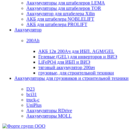
Аккумуляторы для штабелеров LEMA
Аккумуляторы для штабелеров TOR
Аккумулятор для штабелера Xilin
АКБ для штабелера NOBLELIFT
АКБ для штабелера PROLIFT
Аккумулятор
200Ah
АКБ 12в 200Ач для ИБП. AGM/GEL
Гелевые (GEL) для инверторов и ВИЭ
LiFePO4 для ИБП и ВИЭ
тяговый аккумулятор 200ач
грузовые, для строительной техники
Аккумуляторы для грузовиков и строительной техники
D23
bci31
truck-c
UniPlus
Аккумуляторы RDrive
Аккумуляторы MOLL