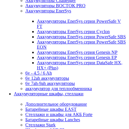
Аккумуляторы Challenger
Аккумуляторы ВОСТОК PRO
Аккумуляторы EnerSys
Аккумуляторы EnerSys серии PowerSafe V
FT
Аккумуляторы EnerSys серии Cyclon
Аккумуляторы EnerSys серии PowerSafe SBS
Аккумуляторы EnerSys серии PowerSafe SBS
EON
Аккумуляторы EnerSys серия Genesis NP
Аккумуляторы EnerSys серия Genesis EP
Аккумуляторы EnerSys серии DataSafe HX,
HX+ (Plus)
6v - 4.5 / 6 Ah
6v 12ah аккумуляторы
6v 7ah-9ah аккумуляторы
аккумулятор для теплообменника
Аккумуляторные шкафы, стеллажи
Дополнительное оборудование
Батарейные шкафы EAST
Стеллажи и шкафы для АКБ Forte
Батарейные шкафы Lanches
Стеллажи Stark