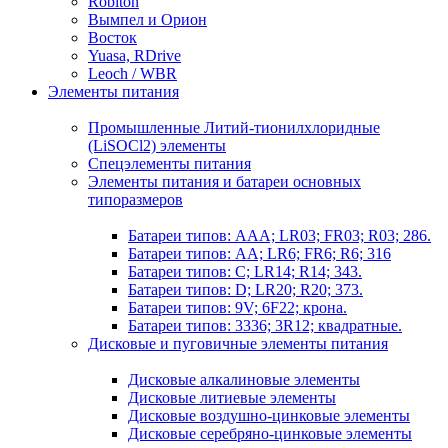
Robiton
Вымпел и Орион
Восток
Yuasa, RDrive
Leoch / WBR
Элементы питания
Промышленные Литий-тионилхлоридные
(LiSOCl2) элементы
Спецэлементы питания
Элементы питания и батареи основных
типоразмеров
Батареи типов: AAA; LR03; FR03; R03; 286.
Батареи типов: AA; LR6; FR6; R6; 316
Батареи типов: C; LR14; R14; 343.
Батареи типов: D; LR20; R20; 373.
Батареи типов: 9V; 6F22; крона.
Батареи типов: 3336; 3R12; квадратные.
Дисковые и пуговичные элементы питания
Дисковые алкалиновые элементы
Дисковые литиевые элементы
Дисковые воздушно-цинковые элементы
Дисковые серебряно-цинковые элементы