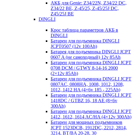
АКБ для Genie: Z34/22N, Z34/22 DC,
Z34/22 BE, Z-45/25, Z-45/25J DC,
Z45/25J BE
DINGLI
Крос таблица параметров АКБ в
DINGLI
Батареи для подъемника DINGLI
JCPT0507 (12v 100Ah)
Батарея для подъемника DINGLI JCPT
0607 A (не самоходный) 12v 85Ah
Батареи для подъемника DINGLI JCPT
0708 DCM / GTWY 8-14-16 2000
(2×12v 85Ah)
Батареи для подъемника DINGLI JCPT
0807AC, 0808HA, 1008, 1012, 1208,
1012, 1412 HA (4×6v 185 - 225Ah)
Батареи для подъемника DINGLI JCPT
1418DC / GTBZ 16, 18 AE (8×6v
300Ah)
Батареи для подъемника DINGLI JCPT
1412, 1612, 1614 AC/HA (4×12v 300Ah)
Батареи для мощных подъемников
JCPT 1523DCB, 1912DC, 2212, 2814,
3214, BT/BA 20-28, 30