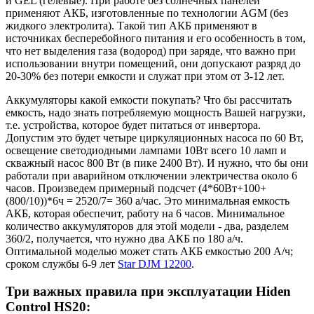
и GEL (гелевые). При работе без солнечных панелей
применяют АКБ, изготовленные по технологии AGM (без
жидкого электролита). Такой тип АКБ применяют в
источниках бесперебойного питания и его особенность в том,
что нет выделения газа (водород) при заряде, что важно при
использовании внутри помещений, они допускают разряд до
20-30% без потери емкости и служат при этом от 3-12 лет.
Аккумуляторы какой емкости покупать? Что бы рассчитать
емкость, надо знать потребляемую мощность Вашей нагрузки,
т.е. устройства, которое будет питаться от инвертора.
Допустим это будет четыре циркуляционных насоса по 60 Вт,
освещение светодиодными лампами 10Вт всего 10 ламп и
скважный насос 800 Вт (в пике 2400 Вт). И нужно, что бы они
работали при аварийном отключении электричества около 6
часов. Произведем примерный подсчет (4*60Вт+100+
(800/10))*6ч = 2520/7= 360 а/час. Это минимальная емкость
АКБ, которая обеспечит, работу на 6 часов. Минимальное
количество аккумуляторов для этой модели - два, разделем
360/2, получается, что нужно два АКБ по 180 а/ч.
Оптимальной моделью может стать АКБ емкостью 200 А/ч;
сроком службы 6-9 лет
Star DJM 12200
.
Три важных правила при эксплуатации Hiden
Control HS20: