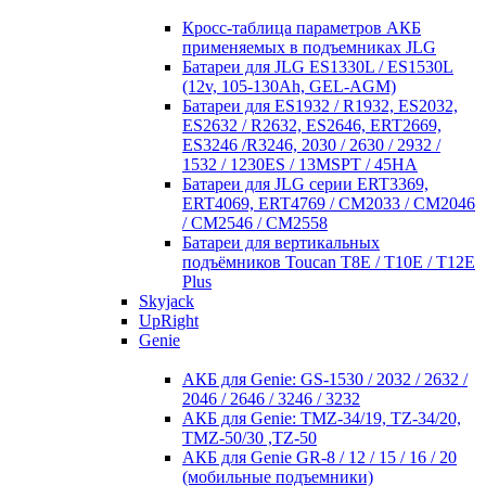
Кросc-таблица параметров АКБ
применяемых в подъемниках JLG
Батареи для JLG ES1330L / ES1530L
(12v, 105-130Ah, GEL-AGM)
Батареи для ES1932 / R1932, ES2032,
ES2632 / R2632, ES2646, ERT2669,
ES3246 /R3246, 2030 / 2630 / 2932 /
1532 / 1230ES / 13MSPT / 45HA
Батареи для JLG серии ERT3369,
ERT4069, ERT4769 / CM2033 / CM2046
/ CM2546 / CM2558
Батареи для вертикальных
подъёмников Toucan T8E / T10E / T12E
Plus
Skyjack
UpRight
Genie
АКБ для Genie: GS-1530 / 2032 / 2632 /
2046 / 2646 / 3246 / 3232
АКБ для Genie: TMZ-34/19, TZ-34/20,
TMZ-50/30 ,TZ-50
АКБ для Genie GR-8 / 12 / 15 / 16 / 20
(мобильные подъемники)