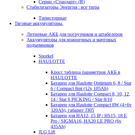
Серии «Стандарт» (R)
Стабилизаторы Энергия : все типы
Тиристорные
Тяговые аккумуляторы.
Литиевые АКБ для погрузчиков и штабелеров
Аккумуляторы для ножничных и мачтовых
подъемников
Snorkel
HAULOTTE
Кросc таблица параметров АКБ в
HAULOTTE
Батареи для Haulotte Optimum 6, 8 / Star
6 / Compact 8mt (12v 105Ah)
Батареи для Haulotte Compact 8, 10, 12,
14 / Star 6 PICKING / Star 8/10
Батареи для Haulotte Compact 8W (4×6v
320Ah), габарит J305
Батареи для HA12, 15 IP / HS15, 18 E
Pro / SIGMA16, HA20 LE PRO (6v
435Ah)
JLG Lift