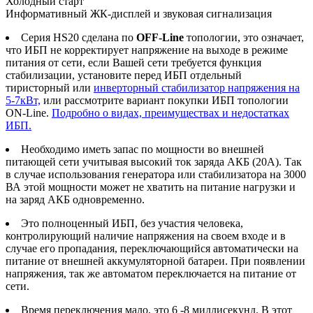
Холодный старт
Информативный ЖК-дисплей и звуковая сигнализация
Серия HS20 сделана по
OFF-Line
топологии, это означает,
что ИБП не корректирует напряжение на выходе в режиме
питания от сети, если Вашей сети требуется функция
стабилизации, установите перед ИБП отдельный
тиристорный или
инверторный стабилизатор напряжения на
5-7кВт,
или рассмотрите вариант покупки ИБП топологии
ON-Line.
Подробно о видах, преимуществах и недостатках
ИБП.
Необходимо иметь запас по мощности во внешней
питающей сети учитывая высокий ток заряда АКБ (20А). Так
в случае использования генератора или стабилизатора на 3000
ВА этой мощности может не хватить на питание нагрузки и
на заряд АКБ одновременно.
Это полноценный ИБП, без участия человека,
контролирующий наличие напряжения на своем входе и в
случае его пропадания, переключающийся автоматически на
питание от внешней аккумуляторной батареи. При появлении
напряжения, так же автоматом переключается на питание от
сети.
Время переключения мало, это 6 -8 миллисекунд. В этот