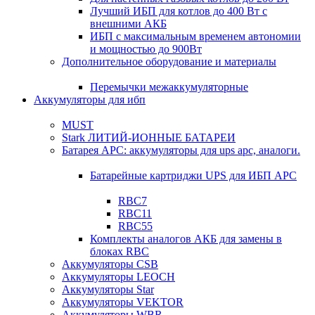
Лучший ИБП для котлов до 400 Вт с
внешними АКБ
ИБП с максимальным временем автономии
и мощностью до 900Вт
Дополнительное оборудование и материалы
Перемычки межаккумуляторные
Аккумуляторы для ибп
MUST
Stark ЛИТИЙ-ИОННЫЕ БАТАРЕИ
Батарея APC: аккумуляторы для ups apc, аналоги.
Батарейные картриджи UPS для ИБП APC
RBC7
RBC11
RBC55
Комплекты аналогов АКБ для замены в
блоках RBC
Аккумуляторы CSB
Аккумуляторы LEOCH
Аккумуляторы Star
Аккумуляторы VEKTOR
Аккумуляторы WBR