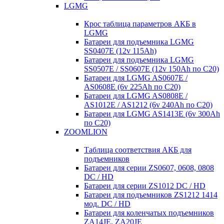
LGMG
Крос таблица параметров АКБ в
LGMG
Батареи для подъемника LGMG
SS0407E (12v 115Ah)
Батареи для подъемника LGMG
SS0507E / SS0607E (12v 150Ah по С20)
Батареи для LGMG AS0607E /
AS0608E (6v 225Ah по С20)
Батареи для LGMG AS0808E /
AS1012E / AS1212 (6v 240Ah по С20)
Батареи для LGMG AS1413E (6v 300Ah
по С20)
ZOOMLION
Таблица соответствия АКБ для
подъемников
Батареи для серии ZS0607, 0608, 0808
DC / HD
Батареи для серии ZS1012 DC / HD
Батареи для подъемников ZS1212 1414
мод. DC / HD
Батареи для коленчатых подъемников
ZA14JE, ZA20JE