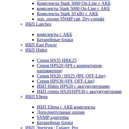
Комплекты Stark 3000 On-Line с АКБ
комплекты Stark 5000 On-Line с АКБ
Комплекты Stark 10 кВт с АКБ
доп. опции SNMP catt, Dry-contakt
ИБП Lanches
комплекты с АКБ
Батарейные блоки
ИБП East Power
ИБП Hiden
Серия HS35 HRK25
Серия HPS20 (НЧ с корректором
напряжения)
Серия HS20 / HS25 (ВЧ, OFF-Line)
Серия HPS30 (НЧ, OFF-Line)
ИБП Hiden HPS20 с аккумуляторами
ИБП серии HS20/HPS30 с аккумуляторами
ИБП Eltena
ИБП Eltena с АКБ комплекты
Дополнительные опции
SNMP адаптеры
Батарейные блоки
ИБП Энергия : Гарант, Pro