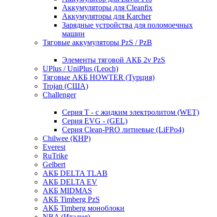
Аккумуляторы для Cleanfix
Аккумуляторы для Karcher
Зарядные устройства для поломоечных
машин
Тяговые аккумуляторы PzS / PzB
Элементы тяговой АКБ 2v PzS
UPlus / UniPlus (Leoch)
Тяговые АКБ HOWTER (Турция)
Trojan (США)
Challenger
Серия T - с жидким электролитом (WET)
Серия EVG - (GEL)
Серия Clean-PRO литиевые (LiFPo4)
Chilwee (КНР)
Everest
RuTrike
Gelbert
АКБ DELTA TLAB
АКБ DELTA EV
АКБ MIDMAS
АКБ Timberg PzS
АКБ Timberg моноблоки
NBA (Италия)