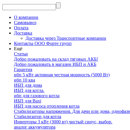
О компании
Самовывоз
Оплата
Доставка
Доставка через Транспортные компании
Контакты ООО Форте групп
Ещё
Статьи
Добро пожаловать на склад тяговых АКБ!
Добро пожаловать в магазин ИБП и АКБ
Гарантия
ибп 5 кВт активная честная мощность (5000 Вт)
ибп 10 ква
ИБП для дома
ИБП для котла.
ибп для газового котла
ИБП для Baxi
ИБП для насоса отопления котла
Стабилизаторы напряжения. Для дачи или дома, однофаз
Стабилизатор для котла
Инверторы 3 кВт (3000 вт) чистый синус, выбор.
аналог аккумулятора