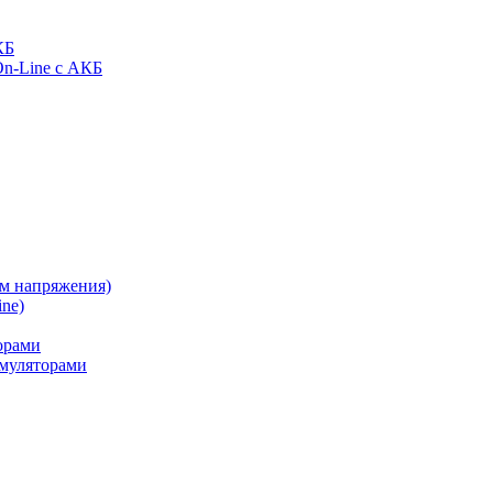
КБ
On-Line с АКБ
ом напряжения)
ne)
орами
муляторами