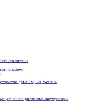
ебойного питания
афы, стеллажи
я
устройства для AGM, Gel, Wet АКБ
ые устройства для тяговых аккумуляторов