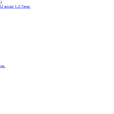
в)
 вольт 1.2-7ачас
ов.